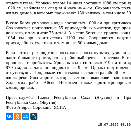
отметил глава. Уровень утром 14 июля составил 1088 см при к
1020 см, наблюдался спад за 4 часа на 4 см. Сохранялось под
жилых домов, в которых проживают 150 человек, в том числе 50
В селе Борунук уровень воды составляет 1090 см при критичес
Сохраняется подтопление 55 приусадебных участков, где про
человека, в том числе 75 детей. А в селе Бетенкес уровень воды
1054 см при критических 1100 см. Сохраняется подтоп
приусадебных участков, в том числе 50 жилых домов.
Если в этих трех подтопленных населенных пунктах, уровни в
дают большого роста, то в районный центр - поселок Бата
продолжает прибывать. Уровень воды составлял 919 см при к
970 см, за 4 часа он поднялся на 9 см. Однако подтопленн
отсутствуют. Продолжается отсыпка песчано-гравийной сме
вдоль реки Яны дороги, которая сегодня выполняет защитны
Ход этих работ Айсен Николаев также проконтролиров
командировки.
Пресс-служба Главы Республики Саха (Якутия) и Прав
Республики Саха (Якутия)
Фото Андрея Сорокина, ЯСИА
15.07.2022 08:59