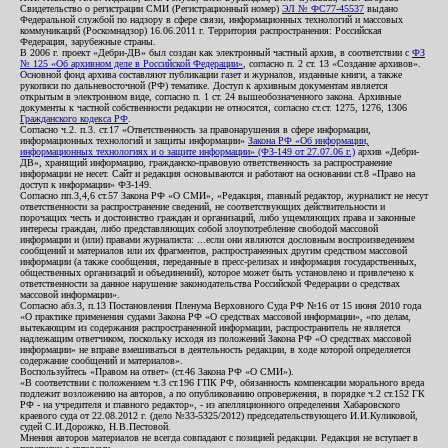
Свидетельство о регистрации СМИ (Регистрационный номер)
ЭЛ № ФС77-45537
выдано
Федеральной службой по надзору в сфере связи, информационных технологий и массовых
коммуникаций (Роскомнадзор) 16.06.2011 г. Территория распространения: Российская
Федерация, зарубежные страны.
В 2006 г. проект «Дебри-ДВ» был создан как электронный частный архив, в соответствии с
ФЗ
№ 125 «Об архивном деле в Российской Федерации»
, согласно п. 2 ст. 13 «Создание архивов».
Основной фонд архива составляют публикации газет и журналов, изданные книги, а также
рукописи по дальневосточной (РФ) тематике. Доступ к архивным документам является
открытым в электронном виде, согласно п. 1 ст. 24 вышеобозначенного закона. Архивные
документы к частной собственности редакции не относятся, согласно ст.ст. 1275, 1276, 1306
Гражданского кодекса РФ
.
Согласно ч.2. п.3. ст.17 «Ответственность за правонарушения в сфере информации,
информационных технологий и защиты информации»
Закона РФ «Об информации,
информационных технологиях и о защите информации» (ФЗ-149 от 27.07.06 г.)
архив «Дебри-
ДВ», хранящий информацию, гражданско-правовую ответственность за распространение
информации не несет. Сайт и редакция основываются и работают на основании ст.8 «Право на
доступ к информации» ФЗ-149.
Согласно пп.3,4,6 ст.57 Закона РФ «О СМИ», «Редакция, главный редактор, журналист не несут
ответственности за распространение сведений, не соответствующих действительности и
порочащих честь и достоинство граждан и организаций, либо ущемляющих права и законные
интересы граждан, либо представляющих собой злоупотребление свободой массовой
информации и (или) правами журналиста: ...если они являются дословным воспроизведением
сообщений и материалов или их фрагментов, распространенных другим средством массовой
информации (а также сообщения, переданные в пресс-релизах и информация государственных,
общественных организаций и объединений), которое может быть установлено и привлечено к
ответственности за данное нарушение законодательства Российской Федерации о средствах
массовой информации».
Согласно абз.3, п.13 Постановления Пленума Верховного Суда РФ №16 от 15 июня 2010 года
«О практике применения судами Закона РФ «О средствах массовой информации», «по делам,
вытекающим из содержания распространенной информации, распространитель не является
надлежащим ответчиком, поскольку исходя из положений Закона РФ «О средствах массовой
информации» не вправе вмешиваться в деятельность редакции, в ходе которой определяется
содержание сообщений и материалов».
Воспользуйтесь «Правом на ответ» (ст.46 Закона РФ «О СМИ»).
«В соответствии с положением ч.3 ст.196 ГПК РФ, обязанность компенсации морального вреда
подлежит возложению на авторов, а по опубликованию опровержения, в порядке ч.2 ст.152 ГК
РФ - на учредителя и главного редактор», - из апелляционного определения Хабаровского
краевого суда от 22.08.2012 г. (дело №33-5325/2012) председательствующего И.И.Куликовой,
судей С.И.Дорожко, Н.В.Пестовой.
Мнения авторов материалов не всегда совпадают с позицией редакции. Редакция не вступает в