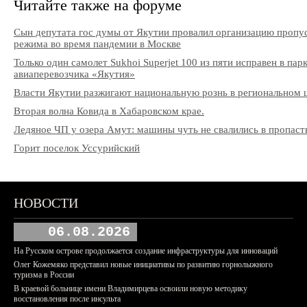
Читайте также на форуме
Сын депутата гос думы от Якутии провалил организацию пропу
режима во время пандемии в Москве
Только один самолет Sukhoi Superjet 100 из пяти исправен в пар
авиаперевозчика «Якутия»
Власти Якутии разжигают национальную рознь в региональном 
Вторая волна Ковида в Хабаровском крае.
Ледяное ЧП у озера Амут: машины чуть не свалились в пропаст
Горит поселок Уссурийский
НОВОСТИ
06.08.2026
На Русском острове продолжается создание инфраструктуры для инноваций
Олег Кожемяко представил новые инициативы по развитию горнолыжного
туризма в России
В краевой больнице имени Владимирцева освоили новую методику
восстановления после инсульта