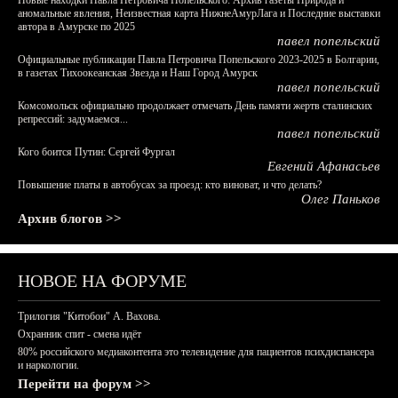
Новые находки Павла Петровича Попельского: Архив газеты Природа и
аномальные явления, Неизвестная карта НижнеАмурЛага и Последние выставки
автора в Амурске по 2025
павел попельский
Официальные публикации Павла Петровича Попельского 2023-2025 в Болгарии,
в газетах Тихоокеанская Звезда и Наш Город Амурск
павел попельский
Комсомольск официально продолжает отмечать День памяти жертв сталинских
репрессий: задумаемся...
павел попельский
Кого боится Путин: Сергей Фургал
Евгений Афанасьев
Повышение платы в автобусах за проезд: кто виноват, и что делать?
Олег Паньков
Архив блогов >>
НОВОЕ НА ФОРУМЕ
Трилогия "Китобои" А. Вахова.
Охранник спит - смена идёт
80% российского медиаконтента это телевидение для пациентов психдиспансера
и наркологии.
Перейти на форум >>