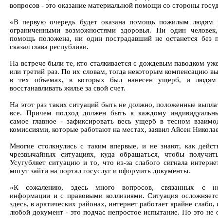
вопросов - это оказание материальной помощи со стороны госуд
«В первую очередь будет оказана помощь пожилым людям 
ограниченными возможностями здоровья. Ни один человек
помощь положена, ни один пострадавший не останется без 
сказал глава республики.
На встрече были те, кто сталкивается с дождевым паводком уж
или третий раз. По их словам, тогда некоторым компенсацию в
в тех объемах, в которых был нанесен ущерб, и людям
восстанавливать жилье за свой счет.
На этот раз таких ситуаций быть не должно, положенные выпла
все. Причем подход должен быть к каждому индивидуальн
самое главное - зафиксировать весь ущерб в тесном взаимо
комиссиями, которые работают на местах, заявил Айсен Николае
Многие столкнулись с таким впервые, и не знают, как дейст
чрезвычайных ситуациях, куда обращаться, чтобы получит
Усугубляет ситуацию и то, что из-за слабого сигнала интерне
могут зайти на портал госуслуг и оформить документы.
«К сожалению, здесь много вопросов, связанных с не
информации и с правовыми коллизиями. Ситуация осложняетс
здесь, в арктических районах, интернет работает крайне слабо, 
любой документ - это подчас непростое испытание. Но это не 