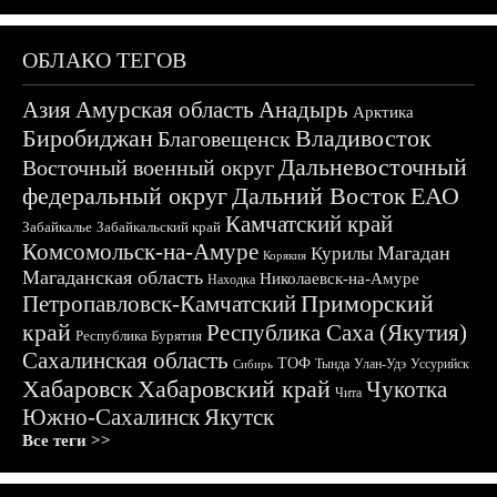
ОБЛАКО ТЕГОВ
Азия
Амурская область
Анадырь
Арктика
Биробиджан
Владивосток
Благовещенск
Дальневосточный
Восточный военный округ
федеральный округ
Дальний Восток
ЕАО
Камчатский край
Забайкалье
Забайкальский край
Комсомольск-на-Амуре
Магадан
Курилы
Корякия
Магаданская область
Николаевск-на-Амуре
Находка
Приморский
Петропавловск-Камчатский
край
Республика Саха (Якутия)
Республика Бурятия
Сахалинская область
ТОФ
Тында
Улан-Удэ
Уссурийск
Сибирь
Хабаровск
Хабаровский край
Чукотка
Чита
Южно-Сахалинск
Якутск
Все теги >>