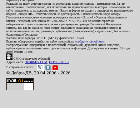
переписку с авторами.
Редакция не несет ответственность за содержание внешних ссылок и комментариев. За них
ответственны, соответственно, исключительно их правообладатели и авторы. Комментарии на
сайте приравнены к выражению мнения. Блоги и форум не входят в электронное периодическое
издание «Дебри-ДВ», ответственность за достоверность и наполняемость несут авторы.
Политические опросы/голосования проводятся согласно ч.2. ст.46 «Опросы общественного
мнения» Федерального закона от 12.06.2002 г. № 67-ФЗ «Об основных гарантиях
избирательных прав и права на участие в референдуме граждан Российской Федерации»;
считать, там где не указано: лицо (лица), заказавшее (заказавших) проведение опроса и
оплатившее (оплативших) указанную публикацию (обнародование) - едино - сайт, без оплаты -
безвозмездно/бесплатно.
Часовой пояс сервера UTC+11 (AEST), фактически +8 мск.
Если вы обнаружили ошибки на сайте, пожалуйста,
сообщите нам об этом
.
Распространение информации о политической, социальной, духовной жизни общества,
публикации на актуальные темы, просветительские функции. Для мужчин и женщин. 16+ для
детей старше 16 лет.
СМИ не получает субсидий.
Адреса сайта:
DEBRI-DV.COM
,
DEBRI-DV.RU
.
В социальных сетях:
© Дебри-ДВ, 20.04.2006 - 2026