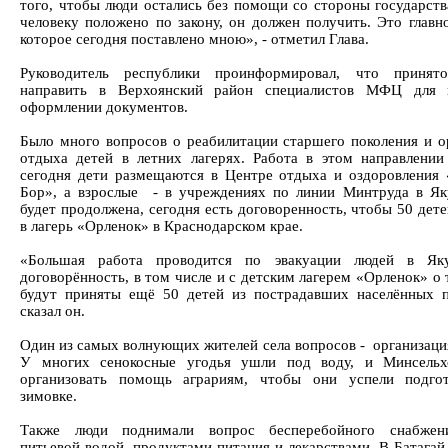
того, чтобы люди остались без помощи со стороны государства
человеку положено по закону, он должен получить. Это главно
которое сегодня поставлено мною», - отметил Глава.
Руководитель республики проинформировал, что принят
направить в Верхоянский район специалистов МФЦ для
оформлении документов.
Было много вопросов о реабилитации старшего поколения и о
отдыха детей в летних лагерях. Работа в этом направлении
сегодня дети размещаются в Центре отдыха и оздоровления
Бор», а взрослые - в учреждениях по линии Минтруда в Як
будет продолжена, сегодня есть договоренность, чтобы 50 дет
в лагерь «Орленок» в Краснодарском крае.
«Большая работа проводится по эвакуации людей в Яку
договорённость, в том числе и с детским лагерем «Орленок» о
будут приняты ещё 50 детей из пострадавших населённых п
сказал он.
Один из самых волнующих жителей села вопросов - организация
У многих сенокосные угодья ушли под воду, и Минсельх
организовать помощь аграриям, чтобы они успели подгот
зимовке.
Также люди поднимали вопрос бесперебойного снабжен
питьевой водой, продуктами питания и лекарствами. В Батагай