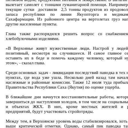
вылетает самолет с тоннами гуманитарной помощи. Например,
текущие сутки доставили 2,5 тонны продуктов из продовол
запаса республики по линии Якуопторга и медикам
Сахафармации. Из районного центра на вертолетах груз на
другие населенные пункты.
Глава также распорядился решить вопрос со снабжение
хлебобулочными изделиями.
«В Верхоянье живут мужественные люди. Настрой у людей
позитивный, несмотря на случившееся. И самое главное с
оставить их в беде и помочь каждому человеку, который н
этом», - сказал глава.
Среди основных задач - ликвидация последствий паводка в тех
пунктах, где вода уже ушла. Несколько дней назад там начал
наслежные и районные комиссии. Также 12 июля туда прибыл
Правительства Республики Саха (Якутия) по оценке ущерба.
В ближайшие дни начнутся восстановительные работы, кото
завершиться до наступления холодов, в том числе на социальн
и объектах ЖКХ. В них, кроме местных жителей и р
предприятий, будут участвовать стройотряды.
Между тем, в Верхоянске уровень воды стабилизировался, хоть
выше критической отметки. Однако, самый пик паводка т