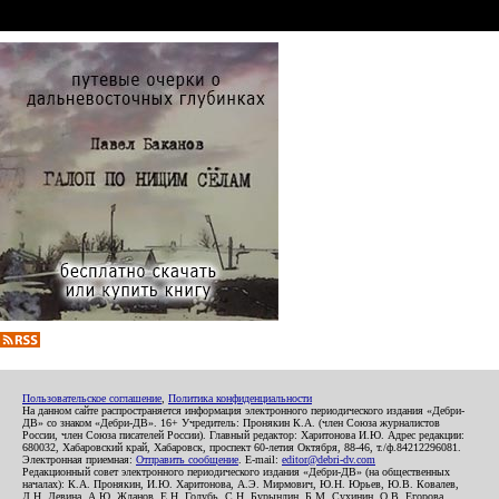
Пользовательское соглашение
,
Политика конфиденциальности
На данном сайте распространяется информация электронного периодического издания «Дебри-
ДВ» со знаком «Дебри-ДВ». 16+ Учредитель: Пронякин К.А. (член Союза журналистов
России, член Союза писателей России). Главный редактор: Харитонова И.Ю. Адрес редакции:
680032, Хабаровский край, Хабаровск, проспект 60-летия Октября, 88-46, т./ф.84212296081.
Электронная приемная:
Отправить сообщение
. E-mail:
editor@debri-dv.com
Редакционный совет электронного периодического издания «Дебри-ДВ» (на общественных
началах): К.А. Пронякин, И.Ю. Харитонова, А.Э. Мирмович, Ю.Н. Юрьев, Ю.В. Ковалев,
Л.Н. Левина, А.Ю. Жданов, Е.Н. Голубь, С.Н. Бурындин, Б.М. Сухинин, О.В. Егорова