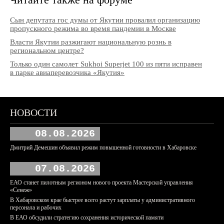
Сын депутата гос думы от Якутии провалил организацию
пропускного режима во время пандемии в Москве
Власти Якутии разжигают национальную рознь в
региональном центре?
Только один самолет Sukhoi Superjet 100 из пяти исправен
в парке авиаперевозчика «Якутия»
НОВОСТИ
08.08.2026
Дмитрий Демешин объявил режим повышенной готовности в Хабаровске
07.08.2026
ЕАО станет пилотным регионом нового проекта Мастерской управления
«Сенеж»
В Хабаровском крае быстрее всего растут зарплаты у административного
персонала и рабочих
В ЕАО обсудили стратегию сохранения исторической памяти