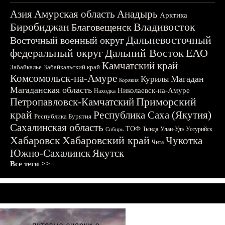
Азия
Амурская область
Анадырь
Арктика
Биробиджан
Владивосток
Благовещенск
Дальневосточный
Восточный военный округ
федеральный округ
Дальний Восток
ЕАО
Камчатский край
Забайкалье
Забайкальский край
Комсомольск-на-Амуре
Магадан
Курилы
Корякия
Магаданская область
Николаевск-на-Амуре
Находка
Приморский
Петропавловск-Камчатский
край
Республика Саха (Якутия)
Республика Бурятия
Сахалинская область
ТОФ
Тында
Улан-Удэ
Уссурийск
Сибирь
Хабаровск
Хабаровский край
Чукотка
Чита
Южно-Сахалинск
Якутск
Все теги >>