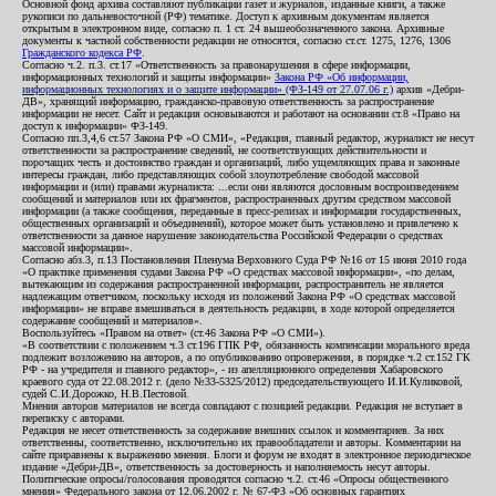
Основной фонд архива составляют публикации газет и журналов, изданные книги, а также
рукописи по дальневосточной (РФ) тематике. Доступ к архивным документам является
открытым в электронном виде, согласно п. 1 ст. 24 вышеобозначенного закона. Архивные
документы к частной собственности редакции не относятся, согласно ст.ст. 1275, 1276, 1306
Гражданского кодекса РФ
.
Согласно ч.2. п.3. ст.17 «Ответственность за правонарушения в сфере информации,
информационных технологий и защиты информации»
Закона РФ «Об информации,
информационных технологиях и о защите информации» (ФЗ-149 от 27.07.06 г.)
архив «Дебри-
ДВ», хранящий информацию, гражданско-правовую ответственность за распространение
информации не несет. Сайт и редакция основываются и работают на основании ст.8 «Право на
доступ к информации» ФЗ-149.
Согласно пп.3,4,6 ст.57 Закона РФ «О СМИ», «Редакция, главный редактор, журналист не несут
ответственности за распространение сведений, не соответствующих действительности и
порочащих честь и достоинство граждан и организаций, либо ущемляющих права и законные
интересы граждан, либо представляющих собой злоупотребление свободой массовой
информации и (или) правами журналиста: ...если они являются дословным воспроизведением
сообщений и материалов или их фрагментов, распространенных другим средством массовой
информации (а также сообщения, переданные в пресс-релизах и информация государственных,
общественных организаций и объединений), которое может быть установлено и привлечено к
ответственности за данное нарушение законодательства Российской Федерации о средствах
массовой информации».
Согласно абз.3, п.13 Постановления Пленума Верховного Суда РФ №16 от 15 июня 2010 года
«О практике применения судами Закона РФ «О средствах массовой информации», «по делам,
вытекающим из содержания распространенной информации, распространитель не является
надлежащим ответчиком, поскольку исходя из положений Закона РФ «О средствах массовой
информации» не вправе вмешиваться в деятельность редакции, в ходе которой определяется
содержание сообщений и материалов».
Воспользуйтесь «Правом на ответ» (ст.46 Закона РФ «О СМИ»).
«В соответствии с положением ч.3 ст.196 ГПК РФ, обязанность компенсации морального вреда
подлежит возложению на авторов, а по опубликованию опровержения, в порядке ч.2 ст.152 ГК
РФ - на учредителя и главного редактор», - из апелляционного определения Хабаровского
краевого суда от 22.08.2012 г. (дело №33-5325/2012) председательствующего И.И.Куликовой,
судей С.И.Дорожко, Н.В.Пестовой.
Мнения авторов материалов не всегда совпадают с позицией редакции. Редакция не вступает в
переписку с авторами.
Редакция не несет ответственность за содержание внешних ссылок и комментариев. За них
ответственны, соответственно, исключительно их правообладатели и авторы. Комментарии на
сайте приравнены к выражению мнения. Блоги и форум не входят в электронное периодическое
издание «Дебри-ДВ», ответственность за достоверность и наполняемость несут авторы.
Политические опросы/голосования проводятся согласно ч.2. ст.46 «Опросы общественного
мнения» Федерального закона от 12.06.2002 г. № 67-ФЗ «Об основных гарантиях