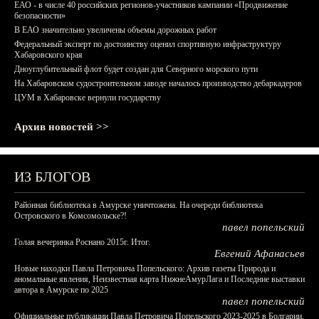
ЕАО - в числе 40 российских регионов-участников кампании «Продвижение
безопасности»
В ЕАО значительно увеличены объемы дорожных работ
Федеральный эксперт по достоинству оценил спортивную инфраструктуру
Хабаровского края
Дноуглубительный флот будет создан для Северного морского пути
На Хабаровском судостроительном заводе началось производство дебаркадеров
ЦУМ в Хабаровске вернули государству
Архив новостей >>
ИЗ БЛОГОВ
Районная библиотека в Амурске уничтожена. На очереди библиотека
Островского в Комсомольске?!
павел попельский
Голая вечеринка Роснано 2015г. Итог.
Евгений Афанасьев
Новые находки Павла Петровича Попельского: Архив газеты Природа и
аномальные явления, Неизвестная карта НижнеАмурЛага и Последние выставки
автора в Амурске по 2025
павел попельский
Официальные публикации Павла Петровича Попельского 2023-2025 в Болгарии,