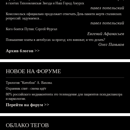
в газетах Тихоокеанская Звезда и Наш Город Амурск
павел попельский
Комсомольск официально продолжает отмечать День памяти жертв сталинских
репрессий: задумаемся...
павел попельский
Кого боится Путин: Сергей Фургал
Евгений Афанасьев
Повышение платы в автобусах за проезд: кто виноват, и что делать?
Олег Паньков
Архив блогов >>
НОВОЕ НА ФОРУМЕ
Трилогия "Китобои" А. Вахова.
Охранник спит - смена идёт
80% российского медиаконтента это телевидение для пациентов психдиспансера
и наркологии.
Перейти на форум >>
ОБЛАКО ТЕГОВ