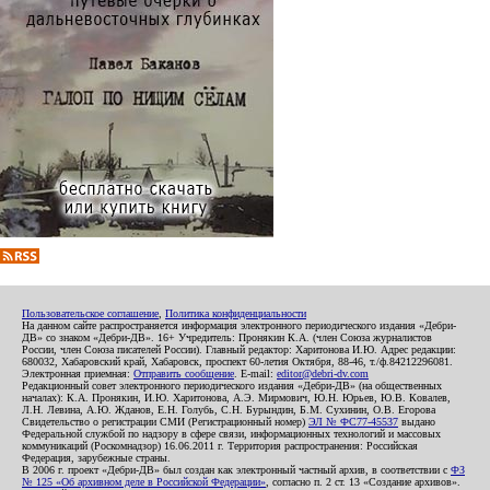
Пользовательское соглашение
,
Политика конфиденциальности
На данном сайте распространяется информация электронного периодического издания «Дебри-
ДВ» со знаком «Дебри-ДВ». 16+ Учредитель: Пронякин К.А. (член Союза журналистов
России, член Союза писателей России). Главный редактор: Харитонова И.Ю. Адрес редакции:
680032, Хабаровский край, Хабаровск, проспект 60-летия Октября, 88-46, т./ф.84212296081.
Электронная приемная:
Отправить сообщение
. E-mail:
editor@debri-dv.com
Редакционный совет электронного периодического издания «Дебри-ДВ» (на общественных
началах): К.А. Пронякин, И.Ю. Харитонова, А.Э. Мирмович, Ю.Н. Юрьев, Ю.В. Ковалев,
Л.Н. Левина, А.Ю. Жданов, Е.Н. Голубь, С.Н. Бурындин, Б.М. Сухинин, О.В. Егорова
Свидетельство о регистрации СМИ (Регистрационный номер)
ЭЛ № ФС77-45537
выдано
Федеральной службой по надзору в сфере связи, информационных технологий и массовых
коммуникаций (Роскомнадзор) 16.06.2011 г. Территория распространения: Российская
Федерация, зарубежные страны.
В 2006 г. проект «Дебри-ДВ» был создан как электронный частный архив, в соответствии с
ФЗ
№ 125 «Об архивном деле в Российской Федерации»
, согласно п. 2 ст. 13 «Создание архивов».