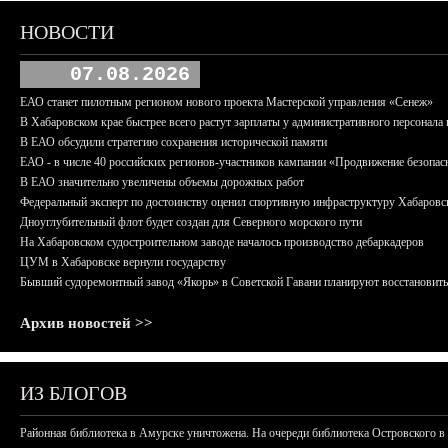
НОВОСТИ
07.08.2026
ЕАО станет пилотным регионом нового проекта Мастерской управления «Сенеж»
В Хабаровском крае быстрее всего растут зарплаты у административного персонала 
В ЕАО обсудили стратегию сохранения исторической памяти
ЕАО - в числе 40 российских регионов-участников кампании «Продвижение безопас
В ЕАО значительно увеличены объемы дорожных работ
Федеральный эксперт по достоинству оценил спортивную инфраструктуру Хабаровс
Дноуглубительный флот будет создан для Северного морского пути
На Хабаровском судостроительном заводе началось производство дебаркадеров
ЦУМ в Хабаровске вернули государству
Бывший судоремонтный завод «Якорь» в Советской Гавани планируют восстановить
Архив новостей >>
ИЗ БЛОГОВ
Районная библиотека в Амурске уничтожена. На очереди библиотека Островского в