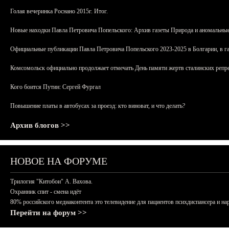
Голая вечеринка Роснано 2015г. Итог.
Новые находки Павла Петровича Попельского: Архив газеты Природа и аномальные
Официальные публикации Павла Петровича Попельского 2023-2025 в Болгарии, в г
Комсомольск официально продолжает отмечать День памяти жертв сталинских репрес
Кого боится Путин: Сергей Фургал
Повышение платы в автобусах за проезд: кто виноват, и что делать?
Архив блогов >>
НОВОЕ НА ФОРУМЕ
Трилогия "Китобои" А. Вахова.
Охранник спит - смена идёт
80% российского медиаконтента это телевидение для пациентов психдиспансера и на
Перейти на форум >>