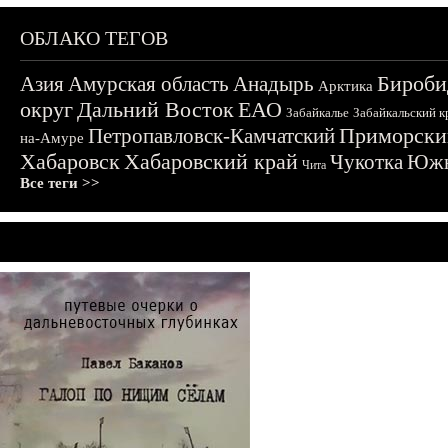
ОБЛАКО ТЕГОВ
Бироби
Азия
Амурская область
Анадырь
Арктика
округ
Дальний Восток
ЕАО
Забайкалье
Забайкальский к
Приморски
Петропавловск-Камчатский
на-Амуре
Хабаровск
Хабаровский край
Чукотка
Южн
Чита
Все теги >>