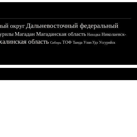
Дальневосточный федеральный
ный округ
Магадан
Магаданская область
урилы
Николаевск-
Находка
халинская область
ТОФ
Тында
Улан-Удэ
Уссурийск
Сибирь