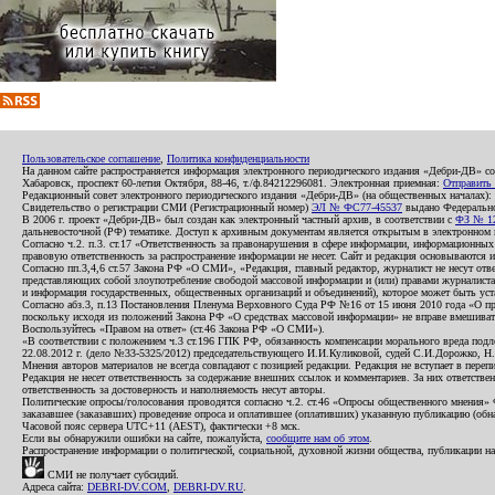
Пользовательское соглашение
,
Политика конфиденциальности
На данном сайте распространяется информация электронного периодического издания «Дебри-ДВ» с
Хабаровск, проспект 60-летия Октября, 88-46, т./ф.84212296081. Электронная приемная:
Отправить
Редакционный совет электронного периодического издания «Дебри-ДВ» (на общественных началах
Свидетельство о регистрации СМИ (Регистрационный номер)
ЭЛ № ФС77-45537
выдано Федеральной
В 2006 г. проект «Дебри-ДВ» был создан как электронный частный архив, в соответствии с
ФЗ № 12
дальневосточной (РФ) тематике. Доступ к архивным документам является открытым в электронном вид
Согласно ч.2. п.3. ст.17 «Ответственность за правонарушения в сфере информации, информационн
правовую ответственность за распространение информации не несет. Сайт и редакция основываются 
Согласно пп.3,4,6 ст.57 Закона РФ «О СМИ», «Редакция, главный редактор, журналист не несут отв
представляющих собой злоупотребление свободой массовой информации и (или) правами журналиста:
и информация государственных, общественных организаций и объединений), которое может быть уста
Согласно абз.3, п.13 Постановления Пленума Верховного Суда РФ №16 от 15 июня 2010 года «О пр
поскольку исходя из положений Закона РФ «О средствах массовой информации» не вправе вмешивать
Воспользуйтесь «Правом на ответ» (ст.46 Закона РФ «О СМИ»).
«В соответствии с положением ч.3 ст.196 ГПК РФ, обязанность компенсации морального вреда подле
22.08.2012 г. (дело №33-5325/2012) председательствующего И.И.Куликовой, судей С.И.Дорожко, Н
Мнения авторов материалов не всегда совпадают с позицией редакции. Редакция не вступает в перепи
Редакция не несет ответственность за содержание внешних ссылок и комментариев. За них ответств
ответственность за достоверность и наполняемость несут авторы.
Политические опросы/голосования проводятся согласно ч.2. ст.46 «Опросы общественного мнения» Фе
заказавшее (заказавших) проведение опроса и оплатившее (оплативших) указанную публикацию (обнаро
Часовой пояс сервера UTC+11 (AEST), фактически +8 мск.
Если вы обнаружили ошибки на сайте, пожалуйста,
сообщите нам об этом
.
Распространение информации о политической, социальной, духовной жизни общества, публикации на
СМИ не получает субсидий.
Адреса сайта:
DEBRI-DV.COM
,
DEBRI-DV.RU
.