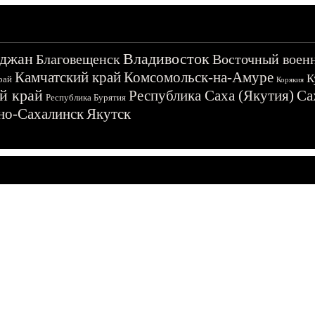
джан
Владивосток
Благовещенск
Восточный воен
Камчатский край
Комсомольск-на-Амуре
К
рай
Корякия
й край
Республика Саха (Якутия)
Са
Республика Бурятия
о-Сахалинск
Якутск