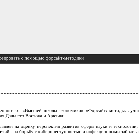
нозировать с помощью форсайт-методики
енинге от «Высшей школы экономики» «Форсайт: методы, лучши
ия Дальнего Востока и Арктики.
равлен на оценку перспектив развития сферы науки и технологи
третий - на борьбу с киберпреступностью и инфекционными заболев