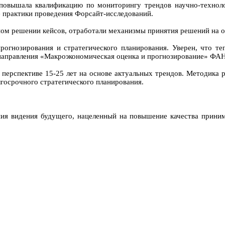
овышала квалификацию по мониторингу трендов научно-технолог
е практики проведения Форсайт-исследований.
ном решении кейсов, отработали механизмы принятия решений на о
рогнозирования и стратегического планирования. Уверен, что т
ь направления «Макроэкономическая оценка и прогнозирование» ФА
перспективе 15-25 лет на основе актуальных трендов. Методика р
лгосрочного стратегического планирования.
ения видения будущего, нацеленный на повышение качества прин