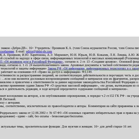
о знаком «Дебри-ДВ». 16+ Учредитель: Пронякин К.А. (член Союза журналистов России, член Союза писа
 сообщение
. E-mail:
editor@debri-dv.com
): К.А. Пронякин, И.Ю. Харитонова, А.Э. Мирмович, Ю.Н. Юрьев, Ю.В. Ковалев, Л.Н. Левина, А.Ю. Ж
 службой по надзору в сфере связи, информационных технологий и массовых коммуникаций (Роскомнадзо
5 «Об архивном деле в Российской Федерации»
, согласно п. 2 ст. 13 «Создание архивов». Основной фон
е, согласно п. 1 ст. 24 вышеобозначенного закона. Архивные документы к частной собственности редакци
ых технологий и защиты информации»
Закона РФ «Об информации, информационных технологиях и о защите
и работают на основании ст.8 «Право на доступ к информации» ФЗ-149.
етственности за распространение сведений, не соответствующих действительности и порочащих честь и д
 ...если они являются дословным воспроизведением сообщений и материалов или их фрагментов, распро
новлено и привлечено к ответственности за данное нарушение законодательства Российской Федерации о
актике применения судами Закона РФ «О средствах массовой информации», «по делам, вытекающим из со
ся в деятельность редакции, в ходе которой определяется содержание сообщений и материалов».
жит возложению на авторов, а по опубликованию опровержения, в порядке ч.2 ст.152 ГК РФ - на учредит
.В.Пестовой.
ску с авторами.
енны, соответственно, исключительно их правообладатели и авторы. Комментарии на сайте приравнены к
дерального закона от 12.06.2002 г. № 67-ФЗ «Об основных гарантиях избирательных прав и права на уча
дование) - едино - сайт, без оплаты - безвозмездно/бесплатно.
 актуальные темы, просветительские функции. Для мужчин и женщин. 16+ для детей старше 16 лет.