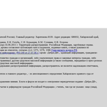
телей России). Главный редактор: Харитонова И.Ю. Адрес редакции: 680032, Хабаровский край,
данов, Е.Н. Голубь, С.Н. Бурындин, Б.М. Сухинин, О.В. Егорова
р) 16.06.2011 г. Территория распространения: Российская Федерация, зарубежные страны.
д архива составляют публикации газет и журналов, изданные книги, а также рукописи по
и не относятся, согласно ст.ст. 1275, 1276, 1306
Гражданского кодекса РФ
.
 информации» (ФЗ-149 от 27.07.06 г.)
архив «Дебри-ДВ», хранящий информацию, гражданско-
остоинство граждан и организаций, либо ущемляющих права и законные интересы граждан, либо
страненных другим средством массовой информации (а также сообщения, переданные в пресс-релизах
 средствах массовой информации».
держания распространенной информации, распространитель не является надлежащим ответчиком,
еля и главного редактор», - из апелляционного определения Хабаровского краевого суда от
 выражению мнения. Блоги и форум не входят в электронное периодическое издание «Дебри-ДВ»,
стие в референдуме граждан Российской Федерации»; считать, там где не указано: лицо (лица),