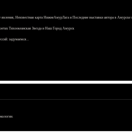
 явления, Неизвестная карта НижнеАмурЛага и Последние выставки автора в Амурске 
азетах Тихоокеанская Звезда и Наш Город Амурск
сий: задумаемся...
ркологии.