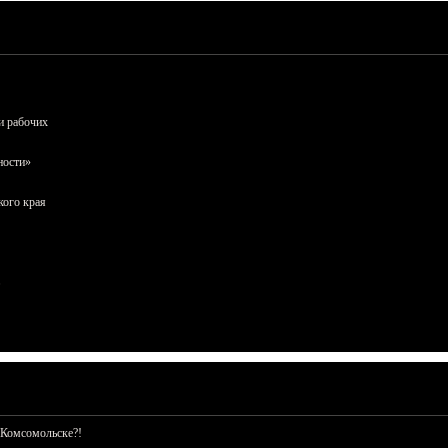
и рабочих
ности»
кого края
 Комсомольске?!