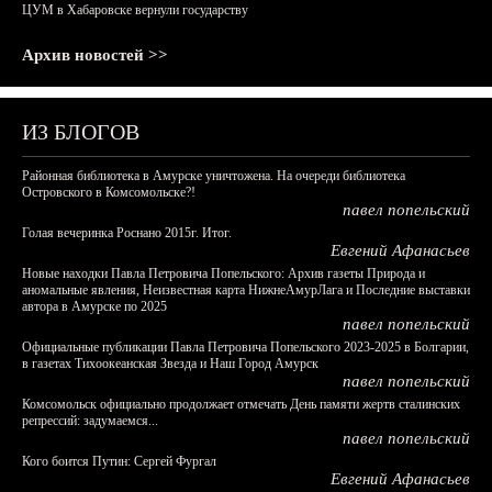
ЦУМ в Хабаровске вернули государству
Архив новостей >>
ИЗ БЛОГОВ
Районная библиотека в Амурске уничтожена. На очереди библиотека
Островского в Комсомольске?!
павел попельский
Голая вечеринка Роснано 2015г. Итог.
Евгений Афанасьев
Новые находки Павла Петровича Попельского: Архив газеты Природа и
аномальные явления, Неизвестная карта НижнеАмурЛага и Последние выставки
автора в Амурске по 2025
павел попельский
Официальные публикации Павла Петровича Попельского 2023-2025 в Болгарии,
в газетах Тихоокеанская Звезда и Наш Город Амурск
павел попельский
Комсомольск официально продолжает отмечать День памяти жертв сталинских
репрессий: задумаемся...
павел попельский
Кого боится Путин: Сергей Фургал
Евгений Афанасьев