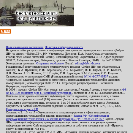
Пользовательское соглашение
,
Политика конфиденциальности
На данном сайте распространяется информация электронного периодического издания «Дебри-
ДВ» со знаком «Дебри-ДВ». 16+ Учредитель: Пронякин К.А. (член Союза журналистов
России, член Союза писателей России). Главный редактор: Харитонова И.Ю. Адрес редакции:
680032, Хабаровский край, Хабаровск, проспект 60-летия Октября, 88-46, т./ф.84212296081.
Электронная приемная:
Отправить сообщение
. E-mail:
editor@debri-dv.com
Редакционный совет электронного периодического издания «Дебри-ДВ» (на общественных
началах): К.А. Пронякин, И.Ю. Харитонова, А.Э. Мирмович, Ю.Н. Юрьев, Ю.В. Ковалев,
Л.Н. Левина, А.Ю. Жданов, Е.Н. Голубь, С.Н. Бурындин, Б.М. Сухинин, О.В. Егорова
Свидетельство о регистрации СМИ (Регистрационный номер)
ЭЛ № ФС77-45537
выдано
Федеральной службой по надзору в сфере связи, информационных технологий и массовых
коммуникаций (Роскомнадзор) 16.06.2011 г. Территория распространения: Российская
Федерация, зарубежные страны.
В 2006 г. проект «Дебри-ДВ» был создан как электронный частный архив, в соответствии с
ФЗ
№ 125 «Об архивном деле в Российской Федерации»
, согласно п. 2 ст. 13 «Создание архивов».
Основной фонд архива составляют публикации газет и журналов, изданные книги, а также
рукописи по дальневосточной (РФ) тематике. Доступ к архивным документам является
открытым в электронном виде, согласно п. 1 ст. 24 вышеобозначенного закона. Архивные
документы к частной собственности редакции не относятся, согласно ст.ст. 1275, 1276, 1306
Гражданского кодекса РФ
.
Согласно ч.2. п.3. ст.17 «Ответственность за правонарушения в сфере информации,
информационных технологий и защиты информации»
Закона РФ «Об информации,
информационных технологиях и о защите информации» (ФЗ-149 от 27.07.06 г.)
архив «Дебри-
ДВ», хранящий информацию, гражданско-правовую ответственность за распространение
информации не несет. Сайт и редакция основываются и работают на основании ст.8 «Право на
доступ к информации» ФЗ-149.
Согласно пп.3,4,6 ст.57 Закона РФ «О СМИ», «Редакция, главный редактор, журналист не несут