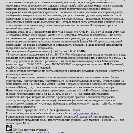
ответственности за распространение сведений, не соответствующих действительности и
порочащих честь и достоинство граждан и организаций, либо ущемляющих права и законные
интересы граждан, либо представляющих собой злоупотребление свободой массовой
информации и (или) правами журналиста: ...если они являются дословным воспроизведением
сообщений и материалов или их фрагментов, распространенных другим средством массовой
информации (а также сообщения, переданные в пресс-релизах и информация государственных,
общественных организаций и объединений), которое может быть установлено и привлечено к
ответственности за данное нарушение законодательства Российской Федерации о средствах
массовой информации».
Согласно абз.3, п.13 Постановления Пленума Верховного Суда РФ №16 от 15 июня 2010 года
«О практике применения судами Закона РФ «О средствах массовой информации», «по делам,
вытекающим из содержания распространенной информации, распространитель не является
надлежащим ответчиком, поскольку исходя из положений Закона РФ «О средствах массовой
информации» не вправе вмешиваться в деятельность редакции, в ходе которой определяется
содержание сообщений и материалов».
Воспользуйтесь «Правом на ответ» (ст.46 Закона РФ «О СМИ»).
«В соответствии с положением ч.3 ст.196 ГПК РФ, обязанность компенсации морального вреда
подлежит возложению на авторов, а по опубликованию опровержения, в порядке ч.2 ст.152 ГК
РФ - на учредителя и главного редактор», - из апелляционного определения Хабаровского
краевого суда от 22.08.2012 г. (дело №33-5325/2012) председательствующего И.И.Куликовой,
судей С.И.Дорожко, Н.В.Пестовой.
Мнения авторов материалов не всегда совпадают с позицией редакции. Редакция не вступает в
переписку с авторами.
Редакция не несет ответственность за содержание внешних ссылок и комментариев. За них
ответственны, соответственно, исключительно их правообладатели и авторы. Комментарии на
сайте приравнены к выражению мнения. Блоги и форум не входят в электронное периодическое
издание «Дебри-ДВ», ответственность за достоверность и наполняемость несут авторы.
Политические опросы/голосования проводятся согласно ч.2. ст.46 «Опросы общественного
мнения» Федерального закона от 12.06.2002 г. № 67-ФЗ «Об основных гарантиях
избирательных прав и права на участие в референдуме граждан Российской Федерации»;
считать, там где не указано: лицо (лица), заказавшее (заказавших) проведение опроса и
оплатившее (оплативших) указанную публикацию (обнародование) - едино - сайт, без оплаты -
безвозмездно/бесплатно.
Часовой пояс сервера UTC+11 (AEST), фактически +8 мск.
Если вы обнаружили ошибки на сайте, пожалуйста,
сообщите нам об этом
.
Распространение информации о политической, социальной, духовной жизни общества,
публикации на актуальные темы, просветительские функции. Для мужчин и женщин. 16+ для
детей старше 16 лет.
СМИ не получает субсидий.
Адреса сайта:
DEBRI-DV.COM
,
DEBRI-DV.RU
.