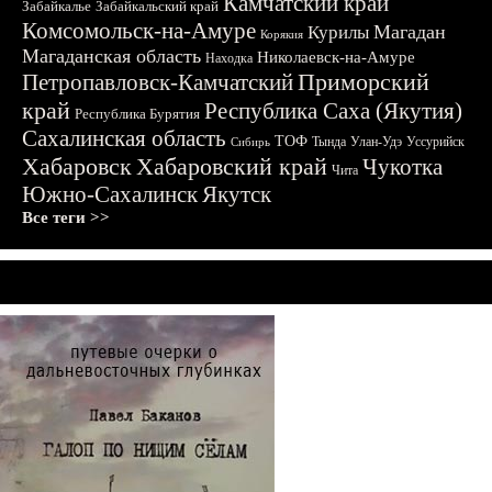
Камчатский край
Забайкалье
Забайкальский край
Комсомольск-на-Амуре
Магадан
Курилы
Корякия
Магаданская область
Николаевск-на-Амуре
Находка
Приморский
Петропавловск-Камчатский
край
Республика Саха (Якутия)
Республика Бурятия
Сахалинская область
ТОФ
Тында
Улан-Удэ
Уссурийск
Сибирь
Хабаровск
Хабаровский край
Чукотка
Чита
Южно-Сахалинск
Якутск
Все теги >>