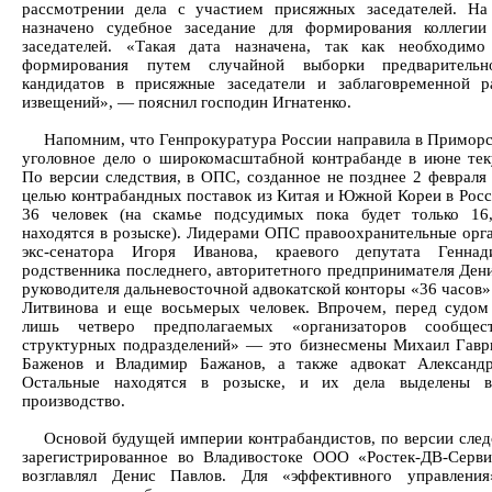
рассмотрении дела с участием присяжных заседателей. На
назначено судебное заседание для формирования коллеги
заседателей. «Такая дата назначена, так как необходим
формирования путем случайной выборки предварительн
кандидатов в присяжные заседатели и заблаговременной 
извещений», — пояснил господин Игнатенко.
Напомним, что Генпрокуратура России направила в Приморс
уголовное дело о широкомасштабной контрабанде в июне тек
По версии следствия, в ОПС, созданное не позднее 2 февраля
целью контрабандных поставок из Китая и Южной Кореи в Росс
36 человек (на скамье подсудимых пока будет только 16
находятся в розыске). Лидерами ОПС правоохранительные орг
экс-сенатора Игоря Иванова, краевого депутата Геннад
родственника последнего, авторитетного предпринимателя Ден
руководителя дальневосточной адвокатской конторы «36 часов
Литвинова и еще восьмерых человек. Впрочем, перед судом
лишь четверо предполагаемых «организаторов сообще
структурных подразделений» — это бизнесмены Михаил Гавр
Баженов и Владимир Бажанов, а также адвокат Александр
Остальные находятся в розыске, и их дела выделены в
производство.
Основой будущей империи контрабандистов, по версии следс
зарегистрированное во Владивостоке ООО «Ростек-ДВ-Серви
возглавлял Денис Павлов. Для «эффективного управления