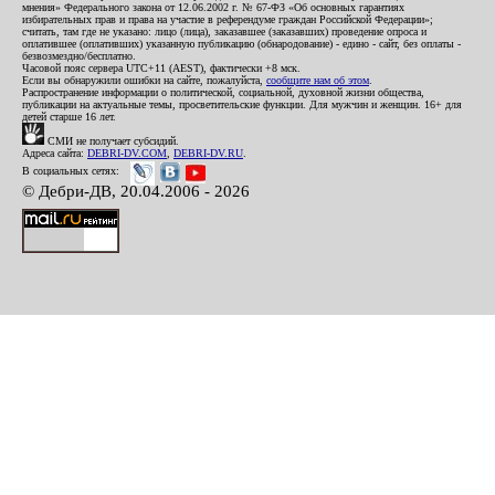
мнения» Федерального закона от 12.06.2002 г. № 67-ФЗ «Об основных гарантиях
избирательных прав и права на участие в референдуме граждан Российской Федерации»;
считать, там где не указано: лицо (лица), заказавшее (заказавших) проведение опроса и
оплатившее (оплативших) указанную публикацию (обнародование) - едино - сайт, без оплаты -
безвозмездно/бесплатно.
Часовой пояс сервера UTC+11 (AEST), фактически +8 мск.
Если вы обнаружили ошибки на сайте, пожалуйста,
сообщите нам об этом
.
Распространение информации о политической, социальной, духовной жизни общества,
публикации на актуальные темы, просветительские функции. Для мужчин и женщин. 16+ для
детей старше 16 лет.
СМИ не получает субсидий.
Адреса сайта:
DEBRI-DV.COM
,
DEBRI-DV.RU
.
В социальных сетях:
© Дебри-ДВ, 20.04.2006 - 2026