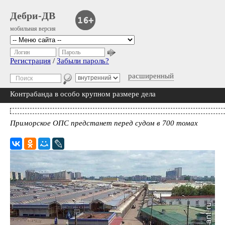
Дебри-ДВ
мобильная версия
Логин
Пароль
Регистрация
/
Забыли пароль?
расширенный
Контрабанда в особо крупном размере дела
Приморское ОПС предстанет перед судом в 700 томах