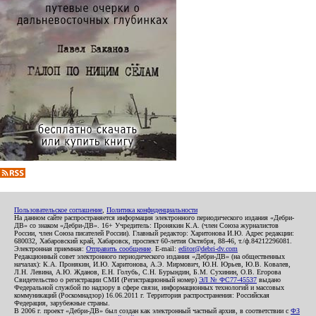
Пользовательское соглашение
,
Политика конфиденциальности
На данном сайте распространяется информация электронного периодического издания «Дебри-
ДВ» со знаком «Дебри-ДВ». 16+ Учредитель: Пронякин К.А. (член Союза журналистов
России, член Союза писателей России). Главный редактор: Харитонова И.Ю. Адрес редакции:
680032, Хабаровский край, Хабаровск, проспект 60-летия Октября, 88-46, т./ф.84212296081.
Электронная приемная:
Отправить сообщение
. E-mail:
editor@debri-dv.com
Редакционный совет электронного периодического издания «Дебри-ДВ» (на общественных
началах): К.А. Пронякин, И.Ю. Харитонова, А.Э. Мирмович, Ю.Н. Юрьев, Ю.В. Ковалев,
Л.Н. Левина, А.Ю. Жданов, Е.Н. Голубь, С.Н. Бурындин, Б.М. Сухинин, О.В. Егорова
Свидетельство о регистрации СМИ (Регистрационный номер)
ЭЛ № ФС77-45537
выдано
Федеральной службой по надзору в сфере связи, информационных технологий и массовых
коммуникаций (Роскомнадзор) 16.06.2011 г. Территория распространения: Российская
Федерация, зарубежные страны.
В 2006 г. проект «Дебри-ДВ» был создан как электронный частный архив, в соответствии с
ФЗ