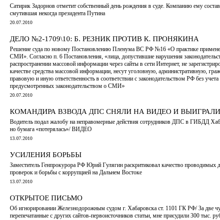
Сатирик Задорнов отметит собственный день рождения в суде. Компанию ему соста
смутившая некогда президента Путина
20.07.2010
ДЕЛО №2-1709\10: Б. РЕЗНИК ПРОТИВ К. ПРОНЯКИНА
Решение суда по новому Постановлению Пленума ВС РФ №16 «О практике примене
СМИ». Согласно п. 6 Постановления, «лица, допустившие нарушения законодательс
распространении массовой информации через сайты в сети Интернет, не зарегистрир
качестве средства массовой информации, несут уголовную, административную, граж
правовую и иную ответственность в соответствии с законодательством РФ без учета
предусмотренных законодательством о СМИ»
20.07.2010
КОМАНДИРА ВЗВОДА ДПС СНЯЛИ НА ВИДЕО И ВЫИГРАЛИ
Водитель подал жалобу на неправомерные действия сотрудников ДПС в ГИБДД Хаб
но бумага «потерялась»/ ВИДЕО
13.07.2010
УСИЛЕНИЯ БОРЬБЫ
Заместитель Генпрокурора РФ Юрий Гулягин раскритиковал качество проводимых 
проверок и борьбы с коррупцией на Дальнем Востоке
13.07.2010
ОТКРЫТОЕ ПИСЬМО
Об игнорировании Железнодорожным судом г. Хабаровска ст. 1101 ГК РФ/ За две ч
перепечатанные с других сайтов-первоисточников статьи, мне присудили 300 тыс. руб