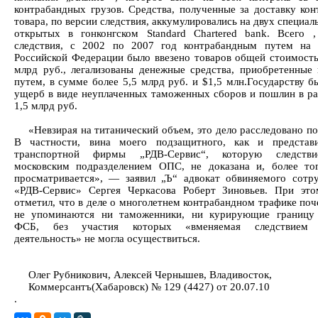
контрабандных грузов. Средства, полученные за доставку кон
товара, по версии следствия, аккумулировались на двух специал
открытых в гонконгском Standard Chartered bank. Всего 
следствия, с 2002 по 2007 год контрабандным путем на 
Российской Федерации было ввезено товаров общей стоимость
млрд руб., легализованы денежные средства, приобретенные
путем, в сумме более 5,5 млрд руб. и $1,5 млн.Государству 
ущерб в виде неуплаченных таможенных сборов и пошлин в ра
1,5 млрд руб.
«Невзирая на титанический объем, это дело расследовано п
В частности, вина моего подзащитного, как и представи
транспортной фирмы „РДВ-Сервис“, которую следств
московским подразделением ОПС, не доказана и, более то
просматривается», — заявил „Ъ“ адвокат обвиняемого сот
«РДВ-Сервис» Сергея Черкасова Роберт Зиновьев. При эт
отметил, что в деле о многолетнем контрабандном трафике по
не упоминаются ни таможенники, ни курирующие границу 
ФСБ, без участия которых «вменяемая следствием п
деятельность» не могла осуществиться.
Олег Рубникович, Алексей Чернышев, Владивосток,
Коммерсантъ(Хабаровск) № 129 (4427) от 20.07.10
.