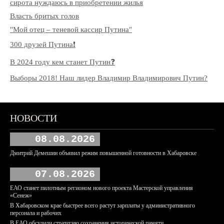
сирота нуждаюсь в приобретении жилья
Власть бритых голов
"Мой отец – теневой кассир Путина"
300 друзей Путина❗️
В 2024 году кем станет Путин❓
Выборы 2018! Наш лидер Владимир Владимирович Путин?
НОВОСТИ
08.08.2026
Дмитрий Демешин объявил режим повышенной готовности в Хабаровске
07.08.2026
ЕАО станет пилотным регионом нового проекта Мастерской управления
«Сенеж»
В Хабаровском крае быстрее всего растут зарплаты у административного
персонала и рабочих
В ЕАО обсудили стратегию сохранения исторической памяти