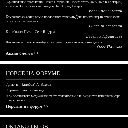
Официальные публикации Павла Петровича Попельского 2023-2025 в Болгарии,
в газетах Тихоокеанская Звезда и Наш Город Амурск
павел попельский
Комсомольск официально продолжает отмечать День памяти жертв сталинских
репрессий: задумаемся...
павел попельский
Кого боится Путин: Сергей Фургал
Евгений Афанасьев
Повышение платы в автобусах за проезд: кто виноват, и что делать?
Олег Паньков
Архив блогов >>
НОВОЕ НА ФОРУМЕ
Трилогия "Китобои" А. Вахова.
Охранник спит - смена идёт
80% российского медиаконтента это телевидение для пациентов психдиспансера
и наркологии.
Перейти на форум >>
ОБЛАКО ТЕГОВ