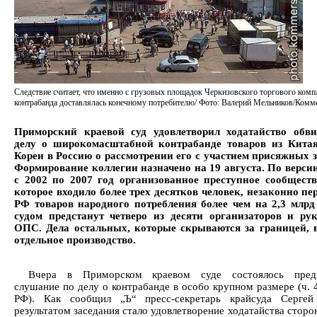
Следствие считает, что именно с грузовых площадок Черкизовского торгового комп
контрабанда доставлялась конечному потребителю/ Фото: Валерий Мельников/Комм
Приморский краевой суд удовлетворил ходатайство обв
делу о широкомасштабной контрабанде товаров из Кит
Кореи в Россию о рассмотрении его с участием присяжных з
Формирование коллегии назначено на 19 августа. По версии
с 2002 по 2007 год организованное преступное сообщест
которое входило более трех десятков человек, незаконно пе
РФ товаров народного потребления более чем на 2,3 млрд
судом предстанут четверо из десяти организаторов и ру
ОПС. Дела остальных, которые скрываются за границей, 
отдельное производство.
Вчера в Приморском краевом суде состоялось предв
слушание по делу о контрабанде в особо крупном размере (ч. 
РФ). Как сообщил „Ъ“ пресс-секретарь крайсуда Сергей 
результатом заседания стало удовлетворение ходатайства стор