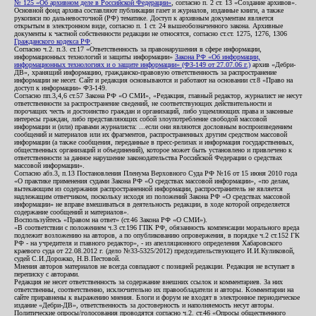
№ 125 «Об архивном деле в Российской Федерации»
, согласно п. 2 ст. 13 «Создание архивов».
Основной фонд архива составляют публикации газет и журналов, изданные книги, а также
рукописи по дальневосточной (РФ) тематике. Доступ к архивным документам является
открытым в электронном виде, согласно п. 1 ст. 24 вышеобозначенного закона. Архивные
документы к частной собственности редакции не относятся, согласно ст.ст. 1275, 1276, 1306
Гражданского кодекса РФ
.
Согласно ч.2. п.3. ст.17 «Ответственность за правонарушения в сфере информации,
информационных технологий и защиты информации»
Закона РФ «Об информации,
информационных технологиях и о защите информации» (ФЗ-149 от 27.07.06 г.)
архив «Дебри-
ДВ», хранящий информацию, гражданско-правовую ответственность за распространение
информации не несет. Сайт и редакция основываются и работают на основании ст.8 «Право на
доступ к информации» ФЗ-149.
Согласно пп.3,4,6 ст.57 Закона РФ «О СМИ», «Редакция, главный редактор, журналист не несут
ответственности за распространение сведений, не соответствующих действительности и
порочащих честь и достоинство граждан и организаций, либо ущемляющих права и законные
интересы граждан, либо представляющих собой злоупотребление свободой массовой
информации и (или) правами журналиста: ...если они являются дословным воспроизведением
сообщений и материалов или их фрагментов, распространенных другим средством массовой
информации (а также сообщения, переданные в пресс-релизах и информация государственных,
общественных организаций и объединений), которое может быть установлено и привлечено к
ответственности за данное нарушение законодательства Российской Федерации о средствах
массовой информации».
Согласно абз.3, п.13 Постановления Пленума Верховного Суда РФ №16 от 15 июня 2010 года
«О практике применения судами Закона РФ «О средствах массовой информации», «по делам,
вытекающим из содержания распространенной информации, распространитель не является
надлежащим ответчиком, поскольку исходя из положений Закона РФ «О средствах массовой
информации» не вправе вмешиваться в деятельность редакции, в ходе которой определяется
содержание сообщений и материалов».
Воспользуйтесь «Правом на ответ» (ст.46 Закона РФ «О СМИ»).
«В соответствии с положением ч.3 ст.196 ГПК РФ, обязанность компенсации морального вреда
подлежит возложению на авторов, а по опубликованию опровержения, в порядке ч.2 ст.152 ГК
РФ - на учредителя и главного редактор», - из апелляционного определения Хабаровского
краевого суда от 22.08.2012 г. (дело №33-5325/2012) председательствующего И.И.Куликовой,
судей С.И.Дорожко, Н.В.Пестовой.
Мнения авторов материалов не всегда совпадают с позицией редакции. Редакция не вступает в
переписку с авторами.
Редакция не несет ответственность за содержание внешних ссылок и комментариев. За них
ответственны, соответственно, исключительно их правообладатели и авторы. Комментарии на
сайте приравнены к выражению мнения. Блоги и форум не входят в электронное периодическое
издание «Дебри-ДВ», ответственность за достоверность и наполняемость несут авторы.
Политические опросы/голосования проводятся согласно ч.2. ст.46 «Опросы общественного