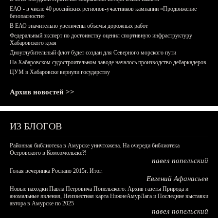
ЕАО - в числе 40 российских регионов-участников кампании «Продвижение
безопасности»
В ЕАО значительно увеличены объемы дорожных работ
Федеральный эксперт по достоинству оценил спортивную инфраструктуру
Хабаровского края
Дноуглубительный флот будет создан для Северного морского пути
На Хабаровском судостроительном заводе началось производство дебаркадеров
ЦУМ в Хабаровске вернули государству
Архив новостей >>
ИЗ БЛОГОВ
Районная библиотека в Амурске уничтожена. На очереди библиотека
Островского в Комсомольске?!
павел попельский
Голая вечеринка Роснано 2015г. Итог.
Евгений Афанасьев
Новые находки Павла Петровича Попельского: Архив газеты Природа и
аномальные явления, Неизвестная карта НижнеАмурЛага и Последние выставки
автора в Амурске по 2025
павел попельский