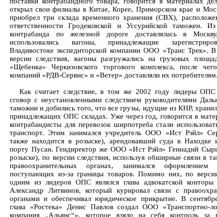
поставки контрабандного товара, говорится в материалах дел
открыл свои филиалы в Китае, Корее, Приморском крае и Моск
приобрел три склада временного хранения (СВХ), расположе
ответственности Гродековской и Уссурийской таможен. И
контрабанда по железной дороге доставлялась в Москву
использовались вагоны, принадлежащие зарегистрир
Владивостоке экспедиторской компании ООО «Транс Трек». В
версии следствия, вагоны разгружались на грузовых площ
«Щебенка» Черкизовского торгового комплекса, после чег
компаний «РДВ-Сервис» и «Ветер» доставляли их потребителям
Как считает следствие, в том же 2002 году лидеры ОПС
сговор с неустановленными следствием руководителями Даль
таможни и добились того, что все грузы, идущие из КНР, храни
принадлежащих ОПС складах. Уже через год, говорится в мате
контрабандисты для перевозок ширпотреба стали использоват
транспорт. Этим занимался учредитель ООО «Ист Рэйл» Се
также находится в розыске), арендовавший суда в Находке 
порту Пусан. Гендиректор же ООО «Ист Рэйл» Геннадий Сырц
розыске), по версии следствия, используя обширные связи в 
правоохранительных органах, занимался оформлением 
поступающих из-за границы товаров. Помимо них, по версии
одним из лидеров ОПС являлся глава адвокатской конторы
Александр Литвинов, который курировал связи с правоохр
органами и обеспечивал юридическое прикрытие. В сентябр
глава «Ростека» Денис Павлов создал ООО «Транспортно-ло
компания „Альянс“», которое взяло на себя контроль за 