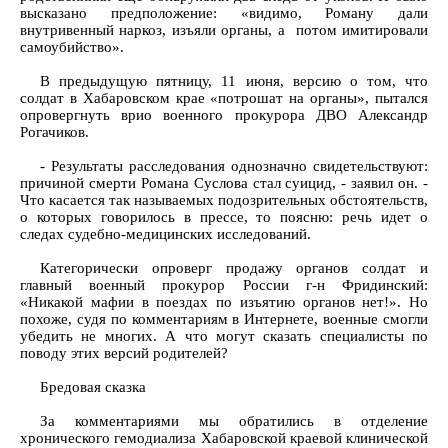
высказано предположение: «видимо, Роману дали
внутривенный наркоз, изъяли органы, а потом имитировали
самоубийство».
В предыдущую пятницу, 11 июня, версию о том, что
солдат в Хабаровском крае «потрошат на органы», пытался
опровергнуть врио военного прокурора ДВО Александр
Рогачиков.
- Результаты расследования однозначно свидетельствуют:
причиной смерти Романа Суслова стал суицид, - заявил он. -
Что касается так называемых подозрительных обстоятельств,
о которых говорилось в прессе, то поясню: речь идет о
следах судебно-медицинских исследований.
Категорически опроверг продажу органов солдат и
главный военный прокурор России г-н Фридинский:
«Никакой мафии в поездах по изъятию органов нет!». Но
похоже, судя по комментариям в Интернете, военные смогли
убедить не многих. А что могут сказать специалисты по
поводу этих версий родителей?
Бредовая сказка
За комментариями мы обратились в отделение
хронического гемодиализа Хабаровской краевой клинической