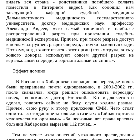
видеть вся страна - родственники погибшего солдата
поместили в Интернете видео). Как сообщил нам
заведующий кафедрой судебной медицины
Дальневосточного медицинского государственного
университета, доктор медицинских наук, профессор
Александр Авдеев, «это самый типичный и наиболее
распространенный разрез при проведении судебно-
медицинской экспертизы. Причем, при таком разрезе доступ
к почкам затруднен: разрез спереди, а почки находятся сзади.
Поэтому, когда ходят извлечь этот орган (хоть у трупа, хоть у
живого донора), используют совсем другой разрез: не
вертикальный спереди, а горизонтальный со спины».
Эффект домино
- В России и в Хабаровске операции по пересадке почек
были прекращены почти одновременно, в 2001-2002 гг.,
после скандалов, когда решили ошельмовать пересадку
почек, - вспоминает доктор Езерский. - Кто и для чего это
сделал, говорить сейчас не буду, слухи ходили разные.
Причем, свою руку к этому приложили СМИ. Чего стоят
одни только тогдашние заголовки в газетах: «Тайная торговля
человеческими органами» «За несколько лет врачи краевых
больниц Хабаровска вырезали 112 почек...»
Тем не менее из-за опасений уголовного преследования