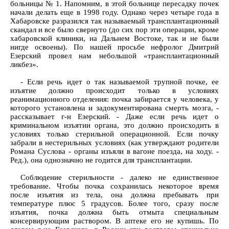
больницы № 1. Напомним, в этой больнице пересадку почек
начали делать еще в 1998 году. Однако через четыре года в
Хабаровске разразился так называемый трансплантационный
скандал и все было свернуто (до сих пор эти операции, кроме
хабаровской клиники, на Дальнем Востоке, так и не были
нигде освоены). По нашей просьбе нефролог Дмитрий
Езерский провел нам небольшой «трансплантационный
ликбез».
- Если речь идет о так называемой трупной почке, ее
изъятие должно происходит только в условиях
реанимационного отделения: почка забирается у человека, у
которого установлена и задокументирована смерть мозга, -
рассказывает г-н Езерский. - Даже если речь идет о
криминальном изъятии органа, это должно происходить в
условиях только стерильной операционной. Если почку
забрали в нестерильных условиях (как утверждают родители
Романа Суслова - органы изъяли в вагоне поезда, на ходу. -
Ред.), она однозначно не годится для трансплантации.
Соблюдение стерильности - далеко не единственное
требование. Чтобы почка сохранилась некоторое время
после изъятия из тела, она должна пребывать при
температуре плюс 5 градусов. Более того, сразу после
изъятия, почка должна быть отмыта специальным
консервирующим раствором. В аптеке его не купишь. По