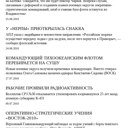
на Балтике. Ожидается, что им будет Виктор Чирков. Вопреки слухам,
связанным с реформой и созданием взамен военных округов оперативно-
стратегических командований, штаб и главная база флота останутся во
Владивостоке
25.08.2010
У «НЕРПЫ» ПРИОТКРЫЛАСЬ CHAKRA
АПЛ ушла с индийцами в неизвестном направлении. «Российские моряки
осуществят передачу лодки с рук на руки, после чего вернутся в Приморье», —
сообщил флотский источник
24.08.2010
КОМАНДУЮЩИЙ ТИХООКЕАНСКИМ ФЛОТОМ
ПЕРЕБИРАЕТСЯ НА СУШУ
Новые военные округа получили временных командующих. Вместо генерал-
полковника Олега Салюкова назначен адмирал Константин Сиденко (ВОСК)
27.07.2010
РАБОЧИЕ ПРОЯВИЛИ РАДИОАКТИВНОСТЬ
Коллектив СРЗ №30 отказывается утилизировать взорвавшуюся 25 лет назад
атомную субмарину К-431
09.07.2010
ОПЕРАТИВНО-СТРАТЕГИЧЕСКИЕ УЧЕНИЯ
«ВОСТОК-2010»
Верховный Главнокомандующий наблюдал за ходом учений с борта тяжёлого