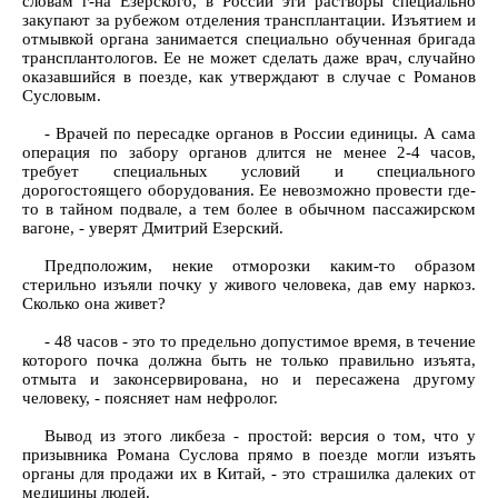
словам г-на Езерского, в России эти растворы специально
закупают за рубежом отделения трансплантации. Изъятием и
отмывкой органа занимается специально обученная бригада
трансплантологов. Ее не может сделать даже врач, случайно
оказавшийся в поезде, как утверждают в случае с Романов
Сусловым.
- Врачей по пересадке органов в России единицы. А сама
операция по забору органов длится не менее 2-4 часов,
требует специальных условий и специального
дорогостоящего оборудования. Ее невозможно провести где-
то в тайном подвале, а тем более в обычном пассажирском
вагоне, - уверят Дмитрий Езерский.
Предположим, некие отморозки каким-то образом
стерильно изъяли почку у живого человека, дав ему наркоз.
Сколько она живет?
- 48 часов - это то предельно допустимое время, в течение
которого почка должна быть не только правильно изъята,
отмыта и законсервирована, но и пересажена другому
человеку, - поясняет нам нефролог.
Вывод из этого ликбеза - простой: версия о том, что у
призывника Романа Суслова прямо в поезде могли изъять
органы для продажи их в Китай, - это страшилка далеких от
медицины людей.