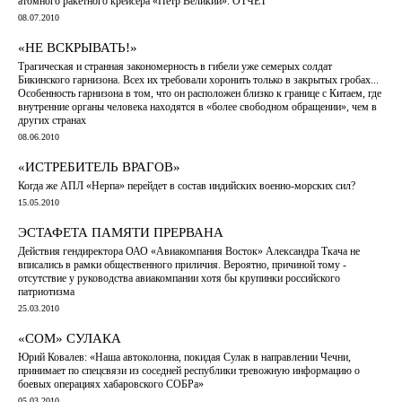
атомного ракетного крейсера «Пётр Великий». ОТЧЕТ
08.07.2010
«НЕ ВСКРЫВАТЬ!»
Трагическая и странная закономерность в гибели уже семерых солдат
Бикинского гарнизона. Всех их требовали хоронить только в закрытых гробах...
Особенность гарнизона в том, что он расположен близко к границе с Китаем, где
внутренние органы человека находятся в «более свободном обращении», чем в
других странах
08.06.2010
«ИСТРЕБИТЕЛЬ ВРАГОВ»
Когда же АПЛ «Нерпа» перейдет в состав индийских военно-морских сил?
15.05.2010
ЭСТАФЕТА ПАМЯТИ ПРЕРВАНА
Действия гендиректора ОАО «Авиакомпания Восток» Александра Ткача не
вписались в рамки общественного приличия. Вероятно, причиной тому -
отсутствие у руководства авиакомпании хотя бы крупинки российского
патриотизма
25.03.2010
«СОМ» СУЛАКА
Юрий Ковалев: «Наша автоколонна, покидая Сулак в направлении Чечни,
принимает по спецсвязи из соседней республики тревожную информацию о
боевых операциях хабаровского СОБРа»
05.03.2010