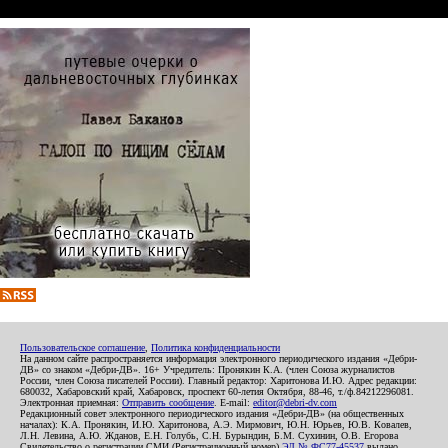
Пользовательское соглашение
,
Политика конфиденциальности
На данном сайте распространяется информация электронного периодического издания «Дебри-
ДВ» со знаком «Дебри-ДВ». 16+ Учредитель: Пронякин К.А. (член Союза журналистов
России, член Союза писателей России). Главный редактор: Харитонова И.Ю. Адрес редакции:
680032, Хабаровский край, Хабаровск, проспект 60-летия Октября, 88-46, т./ф.84212296081.
Электронная приемная:
Отправить сообщение
. E-mail:
editor@debri-dv.com
Редакционный совет электронного периодического издания «Дебри-ДВ» (на общественных
началах): К.А. Пронякин, И.Ю. Харитонова, А.Э. Мирмович, Ю.Н. Юрьев, Ю.В. Ковалев,
Л.Н. Левина, А.Ю. Жданов, Е.Н. Голубь, С.Н. Бурындин, Б.М. Сухинин, О.В. Егорова
Свидетельство о регистрации СМИ (Регистрационный номер)
ЭЛ № ФС77-45537
выдано