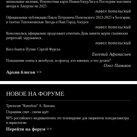
аномальные явления, Неизвестная карта НижнеАмурЛага и Последние выставки
автора в Амурске по 2025
павел попельский
Официальные публикации Павла Петровича Попельского 2023-2025 в Болгарии,
в газетах Тихоокеанская Звезда и Наш Город Амурск
павел попельский
Комсомольск официально продолжает отмечать День памяти жертв сталинских
репрессий: задумаемся...
павел попельский
Кого боится Путин: Сергей Фургал
Евгений Афанасьев
Повышение платы в автобусах за проезд: кто виноват, и что делать?
Олег Паньков
Архив блогов >>
НОВОЕ НА ФОРУМЕ
Трилогия "Китобои" А. Вахова.
Охранник спит - смена идёт
80% российского медиаконтента это телевидение для пациентов психдиспансера
и наркологии.
Перейти на форум >>