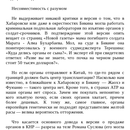
Несовместимость с разумом
Не выдерживает никакой критики и версия о том, что в
Хабаровске или даже в окрестностях Бикина могла работать
криминальная подпольная лаборатория по изъятию органов у
солдат-срочников. В подтверждение этой версии опять
вещает со страниц «Новой газеты» мама погибшего солдата
Марата - Алма Бухарбаева. Мол, на суде в Бикине она
поинтересовалась у военного судмедэксперта Терешина:
«Куда делись органы ее сына?». И эксперт ей при свидетелях
ответил: «Разве вы не знаете, что почка на черном рынке
стоит 50 тысяч долларов?».
Но если органы отправляют в Китай, то где-то рядом с
границей должен быть центр трансплантации? Насколько нам
известно, в ближайшем к Хабаровску и Бикину — Жаохэ и
Фуюаню — такого центра нет. Кроме того, в странах АТР на
наши органы нет спроса. Зачем им покупать непонятно у
кого изъятую почку, если своих органов хватает, причем
более дешевых. К тому же, самое главное, органы
европейцев генетически не подходят представителям желтой
расы — велика вероятность отторжения.
Что касается основного довода к версии о продаже
органов в КНР — разреза на теле Романа Суслова (его могла