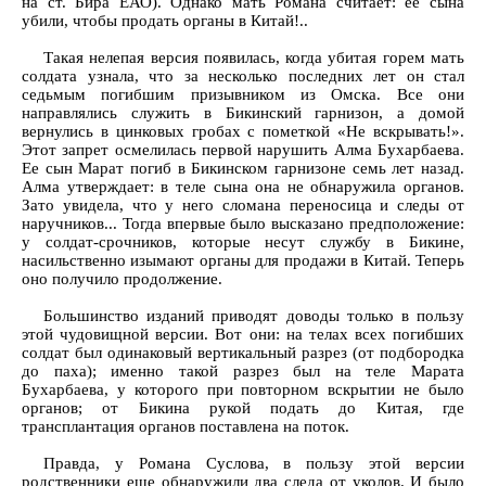
на ст. Бира ЕАО). Однако мать Романа считает: ее сына
убили, чтобы продать органы в Китай!..
Такая нелепая версия появилась, когда убитая горем мать
солдата узнала, что за несколько последних лет он стал
седьмым погибшим призывником из Омска. Все они
направлялись служить в Бикинский гарнизон, а домой
вернулись в цинковых гробах с пометкой «Не вскрывать!».
Этот запрет осмелилась первой нарушить Алма Бухарбаева.
Ее сын Марат погиб в Бикинском гарнизоне семь лет назад.
Алма утверждает: в теле сына она не обнаружила органов.
Зато увидела, что у него сломана переносица и следы от
наручников... Тогда впервые было высказано предположение:
у солдат-срочников, которые несут службу в Бикине,
насильственно изымают органы для продажи в Китай. Теперь
оно получило продолжение.
Большинство изданий приводят доводы только в пользу
этой чудовищной версии. Вот они: на телах всех погибших
солдат был одинаковый вертикальный разрез (от подбородка
до паха); именно такой разрез был на теле Марата
Бухарбаева, у которого при повторном вскрытии не было
органов; от Бикина рукой подать до Китая, где
трансплантация органов поставлена на поток.
Правда, у Романа Суслова, в пользу этой версии
родственники еще обнаружили два следа от уколов. И было