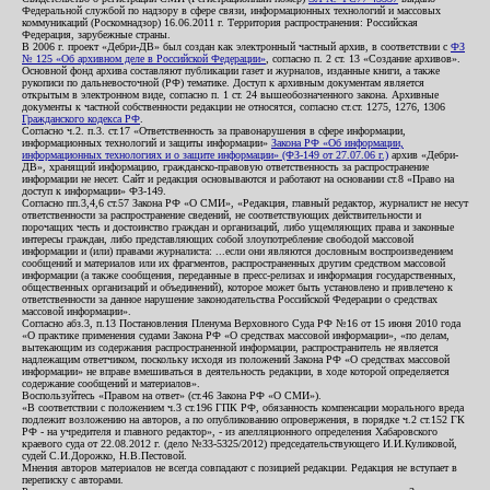
Федеральной службой по надзору в сфере связи, информационных технологий и массовых
коммуникаций (Роскомнадзор) 16.06.2011 г. Территория распространения: Российская
Федерация, зарубежные страны.
В 2006 г. проект «Дебри-ДВ» был создан как электронный частный архив, в соответствии с
ФЗ
№ 125 «Об архивном деле в Российской Федерации»
, согласно п. 2 ст. 13 «Создание архивов».
Основной фонд архива составляют публикации газет и журналов, изданные книги, а также
рукописи по дальневосточной (РФ) тематике. Доступ к архивным документам является
открытым в электронном виде, согласно п. 1 ст. 24 вышеобозначенного закона. Архивные
документы к частной собственности редакции не относятся, согласно ст.ст. 1275, 1276, 1306
Гражданского кодекса РФ
.
Согласно ч.2. п.3. ст.17 «Ответственность за правонарушения в сфере информации,
информационных технологий и защиты информации»
Закона РФ «Об информации,
информационных технологиях и о защите информации» (ФЗ-149 от 27.07.06 г.)
архив «Дебри-
ДВ», хранящий информацию, гражданско-правовую ответственность за распространение
информации не несет. Сайт и редакция основываются и работают на основании ст.8 «Право на
доступ к информации» ФЗ-149.
Согласно пп.3,4,6 ст.57 Закона РФ «О СМИ», «Редакция, главный редактор, журналист не несут
ответственности за распространение сведений, не соответствующих действительности и
порочащих честь и достоинство граждан и организаций, либо ущемляющих права и законные
интересы граждан, либо представляющих собой злоупотребление свободой массовой
информации и (или) правами журналиста: ...если они являются дословным воспроизведением
сообщений и материалов или их фрагментов, распространенных другим средством массовой
информации (а также сообщения, переданные в пресс-релизах и информация государственных,
общественных организаций и объединений), которое может быть установлено и привлечено к
ответственности за данное нарушение законодательства Российской Федерации о средствах
массовой информации».
Согласно абз.3, п.13 Постановления Пленума Верховного Суда РФ №16 от 15 июня 2010 года
«О практике применения судами Закона РФ «О средствах массовой информации», «по делам,
вытекающим из содержания распространенной информации, распространитель не является
надлежащим ответчиком, поскольку исходя из положений Закона РФ «О средствах массовой
информации» не вправе вмешиваться в деятельность редакции, в ходе которой определяется
содержание сообщений и материалов».
Воспользуйтесь «Правом на ответ» (ст.46 Закона РФ «О СМИ»).
«В соответствии с положением ч.3 ст.196 ГПК РФ, обязанность компенсации морального вреда
подлежит возложению на авторов, а по опубликованию опровержения, в порядке ч.2 ст.152 ГК
РФ - на учредителя и главного редактор», - из апелляционного определения Хабаровского
краевого суда от 22.08.2012 г. (дело №33-5325/2012) председательствующего И.И.Куликовой,
судей С.И.Дорожко, Н.В.Пестовой.
Мнения авторов материалов не всегда совпадают с позицией редакции. Редакция не вступает в
переписку с авторами.