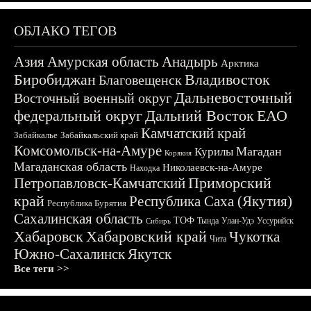
ОБЛАКО ТЕГОВ
Азия
Амурская область
Анадырь
Арктика
Биробиджан
Владивосток
Благовещенск
Дальневосточный
Восточный военный округ
федеральный округ
Дальний Восток
ЕАО
Камчатский край
Забайкалье
Забайкальский край
Комсомольск-на-Амуре
Магадан
Курилы
Корякия
Магаданская область
Николаевск-на-Амуре
Находка
Приморский
Петропавловск-Камчатский
край
Республика Саха (Якутия)
Республика Бурятия
Сахалинская область
ТОФ
Тында
Улан-Удэ
Уссурийск
Сибирь
Хабаровск
Хабаровский край
Чукотка
Чита
Южно-Сахалинск
Якутск
Все теги >>