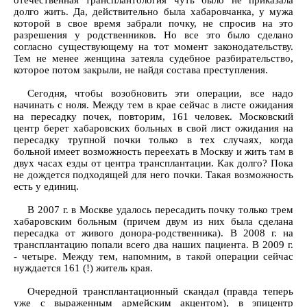
отечественная трансплантология чуть было не приказала
долго жить. Да, действительно была хабаровчанка, у мужа
которой в свое время забрали почку, не спросив на это
разрешения у родственников. Но все это было сделано
согласно существующему на тот момент законодательству.
Тем не менее женщина затеяла судебное разбирательство,
которое потом закрыли, не найдя состава преступления.
Сегодня, чтобы возобновить эти операции, все надо
начинать с ноля. Между тем в крае сейчас в листе ожидания
на пересадку почек, повторим, 161 человек. Московский
центр берет хабаровских больных в свой лист ожидания на
пересадку трупной почки только в тех случаях, когда
больной имеет возможность переехать в Москву и жить там в
двух часах езды от центра трансплантации. Как долго? Пока
не дождется подходящей для него почки. Такая возможность
есть у единиц.
В 2007 г. в Москве удалось пересадить почку только трем
хабаровским больным (причем двум из них была сделана
пересадка от живого донора-родственника). В 2008 г. на
трансплантацию попали всего два наших пациента. В 2009 г.
- четыре. Между тем, напомним, в такой операции сейчас
нуждается 161 (!) житель края.
Очередной трансплантационный скандал (правда теперь
уже с выраженным армейским акцентом), в эпицентр