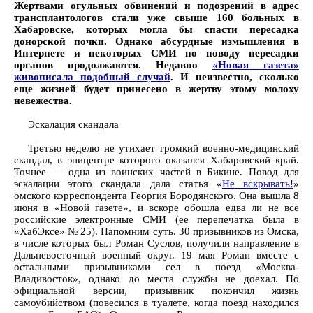
Жертвами огульных обвинений и подозрений в адрес
трансплантологов стали уже свыше 160 больных в
Хабаровске, которых могла бы спасти пересадка
донорской почки. Однако абсурдные измышления в
Интернете и некоторых СМИ по поводу пересадки
органов продолжаются. Недавно
«Новая газета»
живописала подобный случай
. И неизвестно, сколько
еще жизней будет принесено в жертву этому молоху
невежества.
Эскалация скандала
Третью неделю не утихает громкий военно-медицинский
скандал, в эпицентре которого оказался Хабаровский край.
Точнее — одна из воинских частей в Бикине. Повод для
эскалации этого скандала дала статья «
Не вскрывать!
»
омского корреспондента Георгия Бородянского. Она вышла 8
июня в «Новой газете», и вскоре обошла едва ли не все
российские электронные СМИ (ее перепечатка была в
«ХабЭксе» № 25). Напомним суть. 30 призывников из Омска,
в числе которых был Роман Суслов, получили направление в
Дальневосточный военный округ. 19 мая Роман вместе с
остальными призывниками сел в поезд «Москва-
Владивосток», однако до места службы не доехал. По
официальной версии, призывник покончил жизнь
самоубийством (повесился в туалете, когда поезд находился