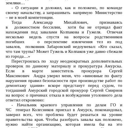
земляки…
- О ситуации я доложил, как и положено, по команде
своему начальству, а запрашивать напрямую Министерство
– не в моей компетенции.
Тогда Александр Михайлович, признаваясь
в должностном бессилии, хотя бы не отрицал факт
нахождения под завалами Колпакова и Гужеля. Отвечая
несколько недель спустя на вопросы родственников
погибших о перспективе извлечения тел из под
завалов, полковник Забаровский недоумевал: «Кто сказал,
что там трупы? Может Гужель и Колпаков уже давно сбежали
из города…»
Перестроилась по ходу неоднократных дополнительных
проверок по данному материалу и прокуратура Амурска.
Если в марте заместитель прокурора Сергей
Максимович Андра уверял меня, что «виновные по факту
нарушения правил безопасности при производстве работ по
демонтажу здания» вскоре предстанут перед судом, то
тогдашний Амурский городской прокурор Сергей Смирнов
на вопрос о причинах отказа в возбуждении уголовного дела
ответил откровенно:
- Начальник краевого управления по делам ГО и
ЧС генерал Колесников приехал в Амурск, покомандовал,
заверил всех, что проблема будет решаться на уровне
правительства края. Чтобы разобрать завалы как положено,
нужно найти организацию, которая имела бы на это