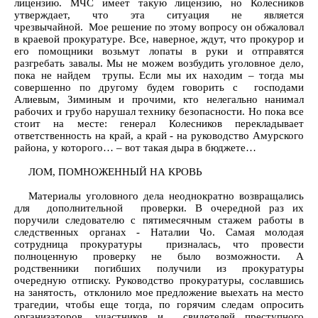
лицензию. МЧС имеет такую лицензию, но Колесников
утверждает, что эта ситуация не является
чрезвычайной. Мое решение по этому вопросу он обжаловал
в краевой прокуратуре. Все, наверное, ждут, что прокурор и
его помощники возьмут лопаты в руки и отправятся
разгребать завалы. Мы не можем возбудить уголовное дело,
пока не найдем трупы. Если мы их находим – тогда мы
совершенно по другому будем говорить с господами
Алиевым, Зиминым и прочими, кто нелегально нанимал
рабочих и грубо нарушал технику безопасности. Но пока все
стоит на месте: генерал Колесников перекладывает
ответственность на край, а край - на руководство Амурского
района, у которого… – вот такая дыра в бюджете…
ЛОМ, ПОМНОЖЕННЫЙ НА КРОВЬ
Материалы уголовного дела неоднократно возвращались
для дополнительной проверки. В очередной раз их
поручили следователю с пятимесячным стажем работы в
следственных органах - Наталии Чо. Самая молодая
сотрудница прокуратуры призналась, что провести
полноценную проверку не было возможности. А
родственники погибших получили из прокуратуры
очередную отписку. Руководство прокуратуры, сославшись
на занятость, отклонило мое предложение выехать на место
трагедии, чтобы еще тогда, по горячим следам опросить
организаторов, участников и свидетелей преступного