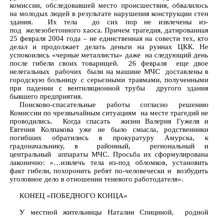
комиссии, обследовавшей место происшествия, обвалилось
на молодых людей в результате нарушения конструкции стен
здания. Их тела до сих пор не извлечены из-
под железобетонного хаоса. Причем трагедия, датированная
25 февраля 2004 года – не единственная на совести тех, кто
делал и продолжает делать деньги на руинах ЦКК. Не
успокоились «черные металлисты» даже на следующий день
после гибели своих товарищей. 26 февраля еще двое
нелегальных рабочих были на машине МЧС доставлены в
городскую больницу с серьезными травмами, полученными
при падении с вентиляционной трубы другого здания
бывшего предприятия.
Поисково-спасательные работы согласно решению
Комиссии по чрезвычайным ситуациям на месте трагедий не
проводились. Когда спасать жизни Валерия Гужеля и
Евгения Колпакова уже не было смысла, родственники
погибших обратились в прокуратуру Амурска, к
градоначальнику, в районный, региональный и
центральный аппараты МЧС. Просьба их сформулирована
лаконично: «…извлечь тела из-под обломков, установить
факт гибели, похоронить ребят по-человечески и возбудить
уголовное дело в отношении теневого работодателя».
КОНЕЦ «ПОБЕДНОГО КОНЦА»
У местной жительницы Наталии Спициной, родной