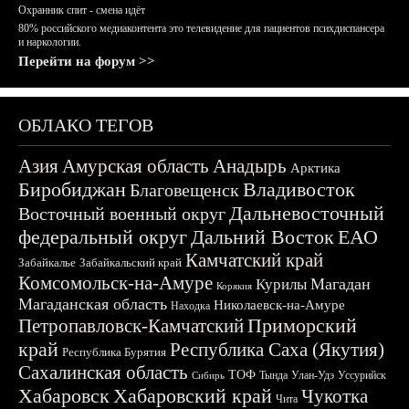
Охранник спит - смена идёт
80% российского медиаконтента это телевидение для пациентов психдиспансера
и наркологии.
Перейти на форум >>
ОБЛАКО ТЕГОВ
Азия
Амурская область
Анадырь
Арктика
Биробиджан
Владивосток
Благовещенск
Дальневосточный
Восточный военный округ
федеральный округ
Дальний Восток
ЕАО
Камчатский край
Забайкалье
Забайкальский край
Комсомольск-на-Амуре
Магадан
Курилы
Корякия
Магаданская область
Николаевск-на-Амуре
Находка
Приморский
Петропавловск-Камчатский
край
Республика Саха (Якутия)
Республика Бурятия
Сахалинская область
ТОФ
Тында
Улан-Удэ
Уссурийск
Сибирь
Хабаровск
Хабаровский край
Чукотка
Чита