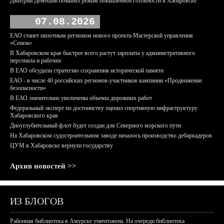
Дмитрий Демешин объявил режим повышенной готовности в Хабаровске
07.08.2026
ЕАО станет пилотным регионом нового проекта Мастерской управления
«Сенеж»
В Хабаровском крае быстрее всего растут зарплаты у административного
персонала и рабочих
В ЕАО обсудили стратегию сохранения исторической памяти
ЕАО - в числе 40 российских регионов-участников кампании «Продвижение
безопасности»
В ЕАО значительно увеличены объемы дорожных работ
Федеральный эксперт по достоинству оценил спортивную инфраструктуру
Хабаровского края
Дноуглубительный флот будет создан для Северного морского пути
На Хабаровском судостроительном заводе началось производство дебаркадеров
ЦУМ в Хабаровске вернули государству
Архив новостей >>
ИЗ БЛОГОВ
Районная библиотека в Амурске уничтожена. На очереди библиотека