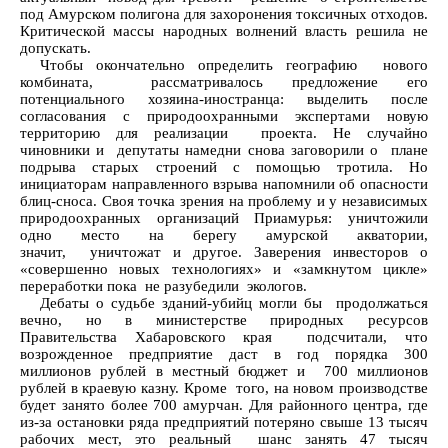
под Амурском полигона для захоронения токсичных отходов.
Критической массы народных волнений власть решила не
допускать.
Чтобы окончательно определить географию нового
комбината, рассматривалось предложение его
потенциального хозяина-иностранца: выделить после
согласования с природоохранными экспертами новую
территорию для реализации проекта. Не случайно
чиновники и депутаты намедни снова заговорили о плане
подрыва старых строений с помощью тротила. Но
инициаторам направленного взрыва напомнили об опасности
блиц-сноса. Своя точка зрения на проблему и у независимых
природоохранных организаций Приамурья: уничтожили
одно место на берегу амурской акватории,
значит, уничтожат и другое. Заверения инвесторов о
«совершенно новых технологиях» и «замкнутом цикле»
переработки пока не разубедили экологов.
Дебаты о судьбе зданий-убийц могли бы продолжаться
вечно, но в министерстве природных ресурсов
Правительства Хабаровского края подсчитали, что
возрожденное предприятие даст в год порядка 300
миллионов рублей в местный бюджет и 700 миллионов
рублей в краевую казну. Кроме того, на новом производстве
будет занято более 700 амурчан. Для районного центра, где
из-за остановки ряда предприятий потеряно свыше 13 тысяч
рабочих мест, это реальный шанс занять 47 тысяч