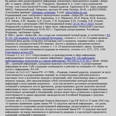
На данном сайте распространяется информация электронного периодического издания «Дебри-
ДВ» со знаком «Дебри-ДВ». 16+ Учредитель: Пронякин К.А. (член Союза журналистов
России, член Союза писателей России). Главный редактор: Харитонова И.Ю. Адрес редакции:
680032, Хабаровский край, Хабаровск, проспект 60-летия Октября, 88-46, т./ф.84212296081.
Электронная приемная:
Отправить сообщение
. E-mail:
editor@debri-dv.com
Редакционный совет электронного периодического издания «Дебри-ДВ» (на общественных
началах): К.А. Пронякин, И.Ю. Харитонова, А.Э. Мирмович, Ю.Н. Юрьев, Ю.В. Ковалев,
Л.Н. Левина, А.Ю. Жданов, Е.Н. Голубь, С.Н. Бурындин, Б.М. Сухинин, О.В. Егорова
Свидетельство о регистрации СМИ (Регистрационный номер)
ЭЛ № ФС77-45537
выдано
Федеральной службой по надзору в сфере связи, информационных технологий и массовых
коммуникаций (Роскомнадзор) 16.06.2011 г. Территория распространения: Российская
Федерация, зарубежные страны.
В 2006 г. проект «Дебри-ДВ» был создан как электронный частный архив, в соответствии с
ФЗ
№ 125 «Об архивном деле в Российской Федерации»
, согласно п. 2 ст. 13 «Создание архивов».
Основной фонд архива составляют публикации газет и журналов, изданные книги, а также
рукописи по дальневосточной (РФ) тематике. Доступ к архивным документам является
открытым в электронном виде, согласно п. 1 ст. 24 вышеобозначенного закона. Архивные
документы к частной собственности редакции не относятся, согласно ст.ст. 1275, 1276, 1306
Гражданского кодекса РФ
.
Согласно ч.2. п.3. ст.17 «Ответственность за правонарушения в сфере информации,
информационных технологий и защиты информации»
Закона РФ «Об информации,
информационных технологиях и о защите информации» (ФЗ-149 от 27.07.06 г.)
архив «Дебри-
ДВ», хранящий информацию, гражданско-правовую ответственность за распространение
информации не несет. Сайт и редакция основываются и работают на основании ст.8 «Право на
доступ к информации» ФЗ-149.
Согласно пп.3,4,6 ст.57 Закона РФ «О СМИ», «Редакция, главный редактор, журналист не несут
ответственности за распространение сведений, не соответствующих действительности и
порочащих честь и достоинство граждан и организаций, либо ущемляющих права и законные
интересы граждан, либо представляющих собой злоупотребление свободой массовой
информации и (или) правами журналиста: ...если они являются дословным воспроизведением
сообщений и материалов или их фрагментов, распространенных другим средством массовой
информации (а также сообщения, переданные в пресс-релизах и информация государственных,
общественных организаций и объединений), которое может быть установлено и привлечено к
ответственности за данное нарушение законодательства Российской Федерации о средствах
массовой информации».
Согласно абз.3, п.13 Постановления Пленума Верховного Суда РФ №16 от 15 июня 2010 года
«О практике применения судами Закона РФ «О средствах массовой информации», «по делам,
вытекающим из содержания распространенной информации, распространитель не является
надлежащим ответчиком, поскольку исходя из положений Закона РФ «О средствах массовой
информации» не вправе вмешиваться в деятельность редакции, в ходе которой определяется
содержание сообщений и материалов».