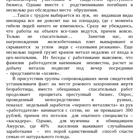
бизнеса. Однако вместе с родственниками погибших я
несколько раз обследовал место обрушения.
…Такси с трудом выбирается из луж, но видавшая виды
иномарка все же довозит нас на площадку, где с момента
гибели людей ничего не изменилось. Сразу же убеждаюсь,
что работы на объекте все-таки ведутся, причем вовсю.
Только не спасательные… Заметив нас, из
нагромождения железобетонных плит выныривают и
скрываются за углом люди с «газовыми резаками». Еще
несколько парней грузят краном металл недалеко от входа в
цех-могильник. Из беседы с работниками выясняем, что
фамилия работодателя наемникам неизвестна, расчет за
добычу металла подвозят под вечер посредники
- представители «хозяев».
В присутствии группы сопровождавших меня свидетелей
устанавливаем факт: на месте рокового захоронения жертв
безработицы, вместо обещанных спасательных работ
продолжает процветать преступный бизнес. Опрос,
проведенный непосредственно в руинах,
показал: недельный заработок «черного металлиста» из рук
«работодателя» начинается с сотни, но не превышает 300
рублей, причем это потолок для опытного специалиста –
«каскадера». Однако, для мужчины в обнищавшем
Амурске, где 40% населения выживают случайными
заработками – это порой единственный способ спасти
семью от натурального голода.