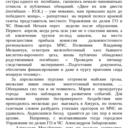
сестры одного из погибших, скопилось немало чиновничьих
отписок и публичных обещаний. «Двое их или двести
(погибших – Ю.К.) – уже неважно, нам приказано идти до
победного конца», - рапортовал на первой полосе краевой
газеты представитель местного Управления по делам ГО и
ЧС Николай Нечаев через неделю после обрушения.
Первого апреля, когда речь шла уже не о спасении жизни, а
об извлечении трупов из-под завалов, на место
происшествия прибыла комиссия дальневосточного
регионального центра МЧС. Полковник Владимир
Мельничук, осмотрев железобетонный хаос бывшего
кислотно-варочного цеха, вновь публично обнадежил
родственников погибших: « Проведем в пятницу
следственный эксперимент…Подготовим документы,
обеспечим финансирование и даже в пургу пригоним сюда
мощную технику».
За апрельскими пургами отгремели майские грозы,
июльские ливни омыли многотонный могильник. …
Обещанных сил так и не появилось. Мэрия и прокуратура
города молча наблюдали за развитием событий. Для
выяснения причин беспримерного бездействия мне
приходилось несколько раз выезжать в Амурск, но помочь
газетным словом разбудить утихших ораторов из МЧС не
удавалось. Аудиозаписи бесед хранятся до сих пор в моем
архиве. Например, с возглавлявшим тогда городское
Управление по делам ГО и ЧС Александром Забаровским:
- Александр Михайлович, чем же реально занимались