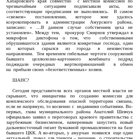
Хабаровского края совместно с местной комиссией по
чрезвычайным ситуациям подписывали акты, но
соответствующие предписания не выполнялись. В самом
«свежем» постановлении, которое мне удалось
ксерокопировать в администрации Амурского района,
записано: « …В данном случае собственник цеха не
установлен». Между тем, прокурор Смирнов утверждал в
микрофон диктофона о том, что собственниками
обрушившегося здания являются конкретные господа, один
из которых скрылся из города в неизвестном
направлении. Тем временем гибельные чертоги сооружений
бывшего целлюлозно-картонного комбината подряд
поджидали очередных жертвоприношений в обмен
на прибыли своих «безответственных» хозяев.
ШАНС?
Сегодня представители всех органов местной власти не
скрывают, что инициатива по созданию комиссии для
комплексного обследования опасной территории связана,
если не напрямую, то косвенно с недавними событиями. Во-
первых, глава муниципального района Анатолий Шевчук
официально заявил о переговорах краевого правительства с
зарубежным бизнесменом, намеренным запустить новый
дальневосточный гигант бумажной промышленности на базе
бывшего ЦКК. А во-вторых, у амурчан появился еще один
актуальный повод для тревоги – решение о строительстве