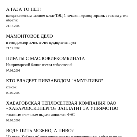
А ГАЗА ТО НЕТ!
на единственном газовом котле ТЭЦ-1 начался перевод горелок с газа на уголь -
обратно
21.12.2006
МАМОНТОВОЕ ДЕЛО
и гендиректор исчез, и счет предприятия пуст
21.12.2006
ПИРАТЫ С МАСЛОЖИРКОМБИНАТА
На приморский бизнес наехал хабаровский
07.09.2006
КТО ВЛАДЕЕТ ПИВЗАВОДОМ "АМУР-ПИВО"
список
06.09.2006
ХАБАРОВСКАЯ ТЕПЛОСЕТЕВАЯ КОМПАНИЯ ОАО
«ХАБАРОВСКЭНЕРГО» ЗАПЛАТИТ ЗА УПРЯМСТВО
тепловым счетчикам выдала амнистию ФАС
06.09.2006
ВОДУ ПИТЬ МОЖНО, А ПИВО?
"Балтику-Хабаровск" проверили ученые медицинских наук, забыв взять на