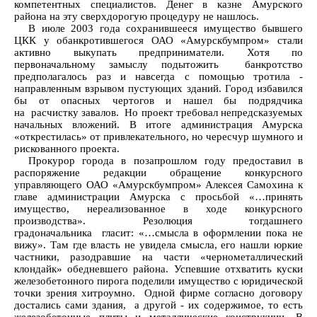
компетентных специалистов. Денег в казне Амурского
района на эту сверхдорогую процедуру не нашлось.
В июле 2003 года сохранившееся имущество бывшего
ЦКК у обанкротившегося ОАО «Амурскбумпром» стали
активно выкупать предприниматели. Хотя по
первоначальному замыслу подытожить банкротство
предполагалось раз и навсегда с помощью тротила -
направленным взрывом пустующих зданий. Город избавился
бы от опасных чертогов и нашел бы подрядчика
на расчистку завалов. Но проект требовал непредсказуемых
начальных вложений. В итоге администрация Амурска
«открестилась» от привлекательного, но чересчур шумного и
рискованного проекта.
Прокурор города в позапрошлом году предоставил в
распоряжение редакции обращение конкурсного
управляющего ОАО «Амурскбумпром» Алексея Самохина к
главе администрации Амурска с просьбой «…принять
имущество, нереализованное в ходе конкурсного
производства». Резолюция тогдашнего
градоначальника гласит: «…смысла в оформлении пока не
вижу». Там где власть не увидела смысла, его нашли юркие
частники, разодравшие на части «чернометаллический
клондайк» обедневшего района. Успевшие отхватить куски
железобетонного пирога поделили имущество с юридической
точки зрения хитроумно. Одной фирме согласно договору
достались сами здания, а другой - их содержимое, то есть