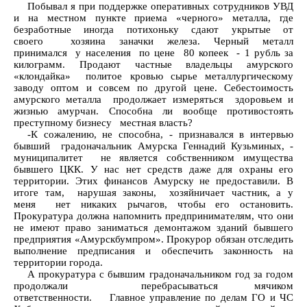
Побывал я при поддержке оперативных сотрудников УВД
и на местном пункте приема «черного» металла, где
безработные иногда потихоньку сдают укрытые от
своего хозяина заначки железа. Черный металл
принимался у населения по цене 80 копеек - 1 рубль за
килограмм. Продают частные владельцы амурского
«клондайка» политое кровью сырье металлургическому
заводу оптом и совсем по другой цене. Себестоимость
амурского металла продолжает измеряться здоровьем и
жизнью амурчан. Способна ли вообще противостоять
преступному бизнесу местная власть?
-К сожалению, не способна, - признавался в интервью
бывший градоначальник Амурска Геннадий Кузьминых, -
муниципалитет не является собственником имущества
бывшего ЦКК. У нас нет средств даже для охраны его
территории. Этих финансов Амурску не предоставили. В
итоге там, нарушая законы, хозяйничает частник, а у
меня нет никаких рычагов, чтобы его остановить.
Прокуратура должна напомнить предпринимателям, что они
не имеют право заниматься демонтажом зданий бывшего
предприятия «Амурскбумпром». Прокурор обязан отследить
выполнение предписания и обеспечить законность на
территории города.
А прокуратура с бывшим градоначальником год за годом
продолжали перебрасываться мячиком
ответственности. Главное управление по делам ГО и ЧС