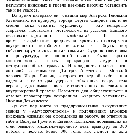
железобетонные плиты и металлические конструкции. В
результате виновных в гибели наемных рабочих установить
так и не удалось.
Во время интервью ни бывший мэр Амурска Геннадий
Кузьминых, ни прокурор города Сергей Смирнов так и не
смогли четко ответить журналисту - кто конкретно
заправляет поставками металлолома из развалин бывшего
целлюлозно-картонного комбината? В это
время безработные продолжали кромсать газосварками
внутренности погибшего исполина и гибнуть под
собственноручно созданными завалами. Судя по заявлениям
в прокуратуру, от широкой огласки были скрыты
многочисленные факты превращения амурчан в
нетрудоспособных граждан. Инвалидность подвела итог
активной деятельности Дмитрия Арсентьева. Молодой
человек Игорь Линник, которого от верной гибели при
падении с верхотуры удержала обвязанная вокруг тела
веревка, едва выжил после множественных переломов и
внутричерепной травмы. Незаметно для общественности и
органов правопорядка похоронили «черного металлиста»
Николая Довжанского…
До сих пор никто из предпринимателей, выкупивших
здания у «Амурскбумпрома» и подрядивших мужиков
рисковать жизнями без оформления на работу, не ответил за
гибель Валерия Гужеля и Евгения Колпакова, добывавших из
стен бывшего кислотно-варочного цеха арматуру за 300
рублей в неделю. Ровно 300 тонн, как следует из акта