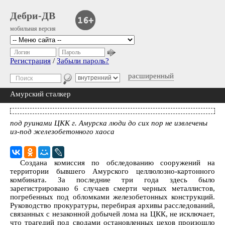
Дебри-ДВ
мобильная версия
Логин
Пароль
Регистрация
/
Забыли пароль?
расширенный
Амурский сталкер
под руинами ЦКК г. Амурска люди до сих пор не извлечены
из-под железобетонного хаоса
Создана комиссия по обследованию сооружений на
территории бывшего Амурского целлюлозно-картонного
комбината. За последние три года здесь было
зарегистрировано 6 случаев смерти черных металлистов,
погребенных под обломками железобетонных конструкций.
Руководство прокуратуры, перебирая архивы расследований,
связанных с незаконной добычей лома на ЦКК, не исключает,
что трагедий под сводами остановленных цехов произошло