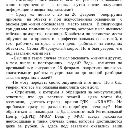
ваши подчиненные в первые сутки после получения
информации о людях под завалами?
- Сразу же ночью с 25 на 26 февраля опергруппа
прибыла на объект и при искусственном освещении с
риском для жизни обследовала место завала. В следующие
три дня мы применили все средства, которые у нас имелись:
лебедки, домкраты, ножницы. К работам по расчистке места
обрушения я привлек и профессиональных спасателей, и
тех рабочих, которые в этот день работали на соседних
объектах. Стоял 30-градусный мороз. Но я был уверен, что
под завалами жизни нет.
- Был ли в таком случае смысл рисковать жизнями других,
в том числе и посторонних людей? Ведь комиссия по
чрезвычайным ситуациям 26 февраля запретила поисково-
спасательные работы внутри здания до полной разборки
завалов верхних этажей?
-Не могу передать своих ощущений в те дни. Но я был
уверен, что все мы обязаны выполнить свой долг.
- Строители, к которым я обращался за консультацией,
ответили, что до верхних этажей цеха могли бы,
возможно, достать стрелы кранов РДК – «KRAFT». Не
пробовали сразу же разыскать подобную технику? Или
обратиться за помощью в Дальневосточный Региональный
Центр (ДВРЦ) МЧС? Ведь у МЧС всегда находятся
необходимые в таких случаях силы, которые доставляются
даже за рубеж. А здесь под завалами оказались ваши