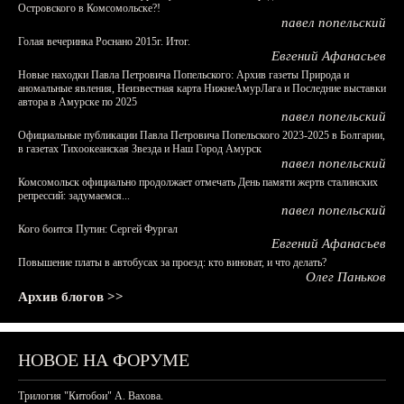
Островского в Комсомольске?!
павел попельский
Голая вечеринка Роснано 2015г. Итог.
Евгений Афанасьев
Новые находки Павла Петровича Попельского: Архив газеты Природа и
аномальные явления, Неизвестная карта НижнеАмурЛага и Последние выставки
автора в Амурске по 2025
павел попельский
Официальные публикации Павла Петровича Попельского 2023-2025 в Болгарии,
в газетах Тихоокеанская Звезда и Наш Город Амурск
павел попельский
Комсомольск официально продолжает отмечать День памяти жертв сталинских
репрессий: задумаемся...
павел попельский
Кого боится Путин: Сергей Фургал
Евгений Афанасьев
Повышение платы в автобусах за проезд: кто виноват, и что делать?
Олег Паньков
Архив блогов >>
НОВОЕ НА ФОРУМЕ
Трилогия "Китобои" А. Вахова.