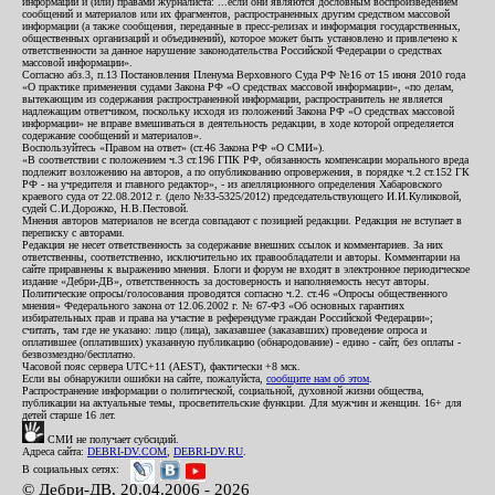
информации и (или) правами журналиста: ...если они являются дословным воспроизведением
сообщений и материалов или их фрагментов, распространенных другим средством массовой
информации (а также сообщения, переданные в пресс-релизах и информация государственных,
общественных организаций и объединений), которое может быть установлено и привлечено к
ответственности за данное нарушение законодательства Российской Федерации о средствах
массовой информации».
Согласно абз.3, п.13 Постановления Пленума Верховного Суда РФ №16 от 15 июня 2010 года
«О практике применения судами Закона РФ «О средствах массовой информации», «по делам,
вытекающим из содержания распространенной информации, распространитель не является
надлежащим ответчиком, поскольку исходя из положений Закона РФ «О средствах массовой
информации» не вправе вмешиваться в деятельность редакции, в ходе которой определяется
содержание сообщений и материалов».
Воспользуйтесь «Правом на ответ» (ст.46 Закона РФ «О СМИ»).
«В соответствии с положением ч.3 ст.196 ГПК РФ, обязанность компенсации морального вреда
подлежит возложению на авторов, а по опубликованию опровержения, в порядке ч.2 ст.152 ГК
РФ - на учредителя и главного редактор», - из апелляционного определения Хабаровского
краевого суда от 22.08.2012 г. (дело №33-5325/2012) председательствующего И.И.Куликовой,
судей С.И.Дорожко, Н.В.Пестовой.
Мнения авторов материалов не всегда совпадают с позицией редакции. Редакция не вступает в
переписку с авторами.
Редакция не несет ответственность за содержание внешних ссылок и комментариев. За них
ответственны, соответственно, исключительно их правообладатели и авторы. Комментарии на
сайте приравнены к выражению мнения. Блоги и форум не входят в электронное периодическое
издание «Дебри-ДВ», ответственность за достоверность и наполняемость несут авторы.
Политические опросы/голосования проводятся согласно ч.2. ст.46 «Опросы общественного
мнения» Федерального закона от 12.06.2002 г. № 67-ФЗ «Об основных гарантиях
избирательных прав и права на участие в референдуме граждан Российской Федерации»;
считать, там где не указано: лицо (лица), заказавшее (заказавших) проведение опроса и
оплатившее (оплативших) указанную публикацию (обнародование) - едино - сайт, без оплаты -
безвозмездно/бесплатно.
Часовой пояс сервера UTC+11 (AEST), фактически +8 мск.
Если вы обнаружили ошибки на сайте, пожалуйста,
сообщите нам об этом
.
Распространение информации о политической, социальной, духовной жизни общества,
публикации на актуальные темы, просветительские функции. Для мужчин и женщин. 16+ для
детей старше 16 лет.
СМИ не получает субсидий.
Адреса сайта:
DEBRI-DV.COM
,
DEBRI-DV.RU
.
В социальных сетях:
© Дебри-ДВ, 20.04.2006 - 2026