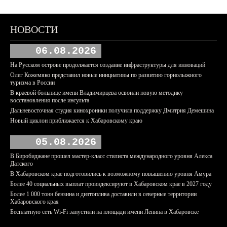
НОВОСТИ
06.08.2026
На Русском острове продолжается создание инфраструктуры для инноваций
Олег Кожемяко представил новые инициативы по развитию горнолыжного
туризма в России
В краевой больнице имени Владимирцева освоили новую методику
восстановления после инсульта
Дальневосточная студия кинохроники получила поддержку Дмитрия Демешина
Новый циклон приближается к Хабаровскому краю
05.08.2026
В Биробиджане прошел мастер-класс стилиста международного уровня Алекса
Датского
В Хабаровском крае подготовились к возможному повышению уровня Амура
Более 40 социальных выплат проиндексируют в Хабаровском крае в 2027 году
Более 1 000 тонн бензина и дизтоплива доставили в северные территории
Хабаровского края
Бесплатную сеть Wi-Fi запустили на площади имени Ленина в Хабаровске