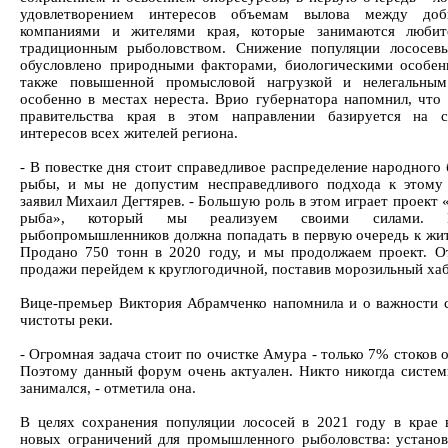
удовлетворением интересов объемам вылова между до
компаниями и жителями края, которые занимаются любит
традиционным рыболовством. Снижение популяции лососев
обусловлено природными факторами, биологическими особен
также повышенной промысловой нагрузкой и нелегальным
особенно в местах нереста. Врио губернатора напомнил, что 
правительства края в этом направлении базируется на с
интересов всех жителей региона.
- В повестке дня стоит справедливое распределение народного 
рыбы, и мы не допустим несправедливого подхода к этому 
заявил Михаил Дегтярев. - Большую роль в этом играет проект
рыба», который мы реализуем своими силами. П
рыбопромышленников должна попадать в первую очередь к жит
Продано 750 тонн в 2020 году, и мы продолжаем проект. О
продажи перейдем к круглогодичной, поставив морозильный хаб
Вице-премьер Виктория Абрамченко напомнила и о важности 
чистоты реки.
- Огромная задача стоит по очистке Амура - только 7% стоков
Поэтому данный форум очень актуален. Никто никогда систем
занимался, - отметила она.
В целях сохранения популяции лососей в 2021 году в крае 
новых ограничений для промышленного рыболовства: установ