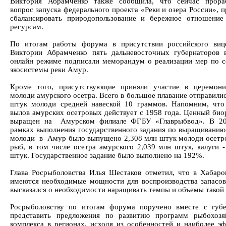
Виктория Абрамченко также сообщила, что сейчас прораб
вопрос запуска федерального проекта «Реки и озера России», 
сбалансировать природопользование и бережное отношени
ресурсам.
По итогам работы форума в присутствии российского виц
Виктории Абрамченко пять дальневосточных губернаторов
онлайн режиме подписали меморандум о реализации мер по 
экосистемы реки Амур.
Кроме того, присутствующие приняли участие в церемони
молоди амурского осетра. Всего в большое плавание отправили
штук молоди средней навеской 10 граммов. Напомним, что
вылов амурских осетровых действует с 1958 года. Ценный био
выращен на Амурском филиале ФГБУ «Главрыбвод». В 20
рамках выполнения государственного задания по выращиванию
молоди в Амур было выпущено 2,308 млн штук молоди осетр
рыб, в том числе осетра амурского 2,039 млн штук, калуги -
штук. Государственное задание было выполнено на 192%.
Глава Росрыболовства Илья Шестаков отметил, что в Хабаро
имеются необходимые мощности для воспроизводства запасо
высказался о необходимости наращивать темпы и объемы такой
Росрыболовству по итогам форума поручено вместе с губ
представить предложения по развитию программ рыбохозя
комплекса в регионах, исходя из особенностей и наиболее э