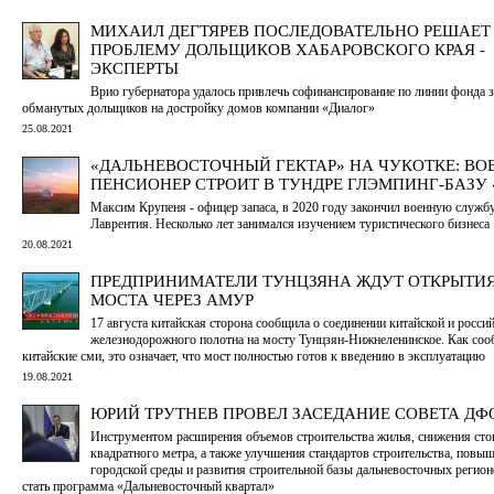
МИХАИЛ ДЕГТЯРЕВ ПОСЛЕДОВАТЕЛЬНО РЕШАЕТ
ПРОБЛЕМУ ДОЛЬЩИКОВ ХАБАРОВСКОГО КРАЯ -
ЭКСПЕРТЫ
Врио губернатора удалось привлечь софинансирование по линии фонда 
обманутых дольщиков на достройку домов компании «Диалог»
25.08.2021
«ДАЛЬНЕВОСТОЧНЫЙ ГЕКТАР» НА ЧУКОТКЕ: В
ПЕНСИОНЕР СТРОИТ В ТУНДРЕ ГЛЭМПИНГ-БАЗУ
Максим Крупеня - офицер запаса, в 2020 году закончил военную службу
Лаврентия. Несколько лет занимался изучением туристического бизнеса
20.08.2021
ПРЕДПРИНИМАТЕЛИ ТУНЦЗЯНА ЖДУТ ОТКРЫТИЯ
МОСТА ЧЕРЕЗ АМУР
17 августа китайская сторона сообщила о соединении китайской и россий
железнодорожного полотна на мосту Тунцзян-Нижнеленинское. Как со
китайские сми, это означает, что мост полностью готов к введению в эксплуатацию
19.08.2021
ЮРИЙ ТРУТНЕВ ПРОВЕЛ ЗАСЕДАНИЕ СОВЕТА ДФ
Инструментом расширения объемов строительства жилья, снижения ст
квадратного метра, а также улучшения стандартов строительства, повы
городской среды и развития строительной базы дальневосточных регио
стать программа «Дальневосточный квартал»