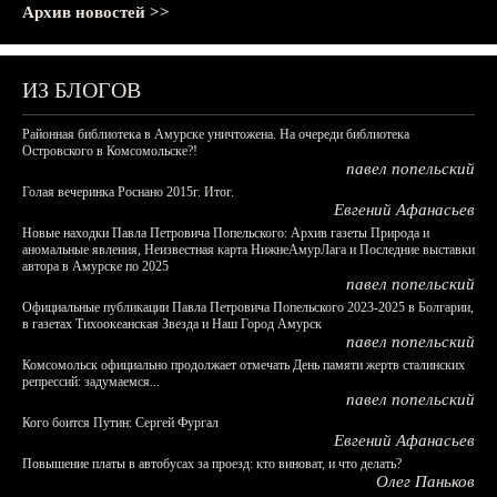
Архив новостей >>
ИЗ БЛОГОВ
Районная библиотека в Амурске уничтожена. На очереди библиотека
Островского в Комсомольске?!
павел попельский
Голая вечеринка Роснано 2015г. Итог.
Евгений Афанасьев
Новые находки Павла Петровича Попельского: Архив газеты Природа и
аномальные явления, Неизвестная карта НижнеАмурЛага и Последние выставки
автора в Амурске по 2025
павел попельский
Официальные публикации Павла Петровича Попельского 2023-2025 в Болгарии,
в газетах Тихоокеанская Звезда и Наш Город Амурск
павел попельский
Комсомольск официально продолжает отмечать День памяти жертв сталинских
репрессий: задумаемся...
павел попельский
Кого боится Путин: Сергей Фургал
Евгений Афанасьев
Повышение платы в автобусах за проезд: кто виноват, и что делать?
Олег Паньков