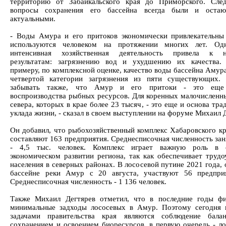
территорию от Забайкальского края до Приморского. След
вопросы сохранения его бассейна всегда были и остаю
актуальными.
- Воды Амура и его притоков экономически привлекательны
используются человеком на протяжении многих лет. Од
интенсивная хозяйственная деятельность привела к н
результатам: загрязнению вод и ухудшению их качества.
примеру, по комплексной оценке, качество воды бассейна Амур
четвертой категории загрязнения из пяти существующих.
забывать также, что Амур и его притоки - это ещ
воспроизводства рыбных ресурсов. Для коренных малочисленн
севера, которых в крае более 23 тысяч, - это еще и основа тр
уклада жизни, - сказал в своем выступлении на форуме Михаил 
Он добавил, что рыбохозяйственный комплекс Хабаровского кр
составляют 163 предприятия. Среднесписочная численность зан
- 4,5 тыс. человек. Комплекс играет важную роль в с
экономическом развитии региона, так как обеспечивает трудо
населения в северных районах. В лососевой путине 2021 года,
бассейне реки Амур с 20 августа, участвуют 56 предпри
Среднесписочная численность - 1 136 человек.
Также Михаил Дегтярев отметил, что в последние годы ф
минимальные задходы лососевых в Амур. Поэтому сегодня
задачами правительства края являются соблюдение бала
сохранением и освоением биоресурсов, в первую очередь - ло