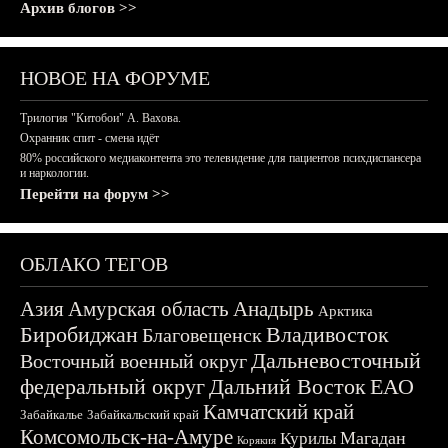
Архив блогов >>
НОВОЕ НА ФОРУМЕ
Трилогия "Китобои" А. Вахова.
Охранник спит - смена идёт
80% российского медиаконтента это телевидение для пациентов психдиспансера
и наркологии.
Перейти на форум >>
ОБЛАКО ТЕГОВ
Азия
Амурская область
Анадырь
Арктика
Биробиджан
Владивосток
Благовещенск
Дальневосточный
Восточный военный округ
федеральный округ
Дальний Восток
ЕАО
Камчатский край
Забайкалье
Забайкальский край
Комсомольск-на-Амуре
Магадан
Курилы
Корякия