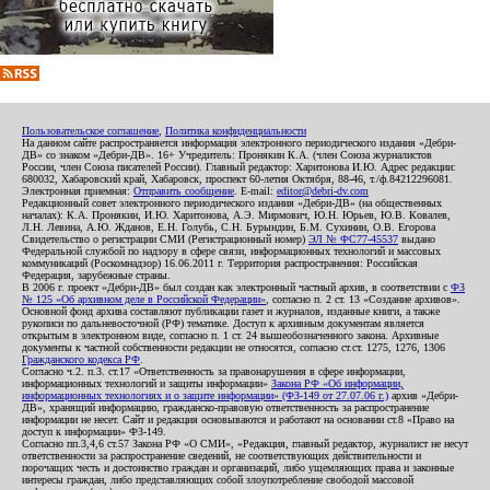
Пользовательское соглашение
,
Политика конфиденциальности
На данном сайте распространяется информация электронного периодического издания «Дебри-
ДВ» со знаком «Дебри-ДВ». 16+ Учредитель: Пронякин К.А. (член Союза журналистов
России, член Союза писателей России). Главный редактор: Харитонова И.Ю. Адрес редакции:
680032, Хабаровский край, Хабаровск, проспект 60-летия Октября, 88-46, т./ф.84212296081.
Электронная приемная:
Отправить сообщение
. E-mail:
editor@debri-dv.com
Редакционный совет электронного периодического издания «Дебри-ДВ» (на общественных
началах): К.А. Пронякин, И.Ю. Харитонова, А.Э. Мирмович, Ю.Н. Юрьев, Ю.В. Ковалев,
Л.Н. Левина, А.Ю. Жданов, Е.Н. Голубь, С.Н. Бурындин, Б.М. Сухинин, О.В. Егорова
Свидетельство о регистрации СМИ (Регистрационный номер)
ЭЛ № ФС77-45537
выдано
Федеральной службой по надзору в сфере связи, информационных технологий и массовых
коммуникаций (Роскомнадзор) 16.06.2011 г. Территория распространения: Российская
Федерация, зарубежные страны.
В 2006 г. проект «Дебри-ДВ» был создан как электронный частный архив, в соответствии с
ФЗ
№ 125 «Об архивном деле в Российской Федерации»
, согласно п. 2 ст. 13 «Создание архивов».
Основной фонд архива составляют публикации газет и журналов, изданные книги, а также
рукописи по дальневосточной (РФ) тематике. Доступ к архивным документам является
открытым в электронном виде, согласно п. 1 ст. 24 вышеобозначенного закона. Архивные
документы к частной собственности редакции не относятся, согласно ст.ст. 1275, 1276, 1306
Гражданского кодекса РФ
.
Согласно ч.2. п.3. ст.17 «Ответственность за правонарушения в сфере информации,
информационных технологий и защиты информации»
Закона РФ «Об информации,
информационных технологиях и о защите информации» (ФЗ-149 от 27.07.06 г.)
архив «Дебри-
ДВ», хранящий информацию, гражданско-правовую ответственность за распространение
информации не несет. Сайт и редакция основываются и работают на основании ст.8 «Право на
доступ к информации» ФЗ-149.
Согласно пп.3,4,6 ст.57 Закона РФ «О СМИ», «Редакция, главный редактор, журналист не несут
ответственности за распространение сведений, не соответствующих действительности и
порочащих честь и достоинство граждан и организаций, либо ущемляющих права и законные
интересы граждан, либо представляющих собой злоупотребление свободой массовой