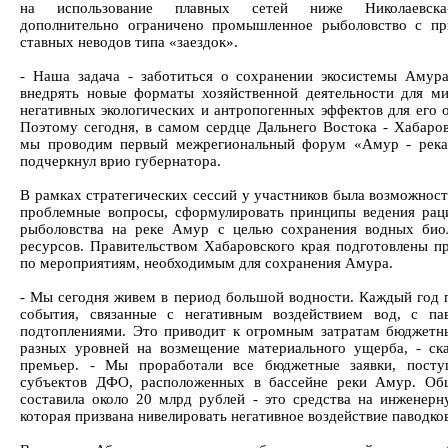
на использование плавных сетей ниже Николаевска-
дополнительно ограничено промышленное рыболовство с п
ставных неводов типа «заездок».
- Наша задача - заботиться о сохранении экосистемы Амура
внедрять новые форматы хозяйственной деятельности для м
негативных экологических и антропогенных эффектов для его о
Поэтому сегодня, в самом сердце Дальнего Востока - Хабаров
мы проводим первый межрегиональный форум «Амур - река
подчеркнул врио губернатора.
В рамках стратегических сессий у участников была возможност
проблемные вопросы, сформулировать принципы ведения рац
рыболовства на реке Амур с целью сохранения водных био
ресурсов. Правительством Хабаровского края подготовлены п
по мероприятиям, необходимым для сохранения Амура.
- Мы сегодня живем в период большой водности. Каждый год 
события, связанные с негативным воздействием вод, с па
подтоплениями. Это приводит к огромным затратам бюджетн
разных уровней на возмещение материального ущерба, - ска
премьер. - Мы проработали все бюджетные заявки, посту
субъектов ДФО, расположенных в бассейне реки Амур. Об
составила около 20 млрд рублей - это средства на инженерн
которая призвана нивелировать негативное воздействие паводков