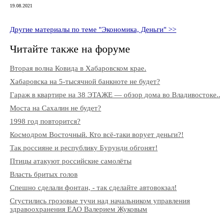
19.08.2021
Другие материалы по теме "Экономика, Деньги" >>
Читайте также на форуме
Вторая волна Ковида в Хабаровском крае.
Хабаровска на 5-тысячной банкноте не будет?
Гараж в квартире на 38 ЭТАЖЕ — обзор дома во Владивостоке..
Моста на Сахалин не будет?
1998 год повторится?
Космодром Восточный. Кто всё-таки ворует деньги?!
Так россияне и республику Бурунди обгонят!
Птицы атакуют российские самолёты
Власть бритых голов
Спешно сделали фонтан, - так сделайте автовокзал!
Сгустились грозовые тучи над начальником управления
здравоохранения ЕАО Валерием Жуковым