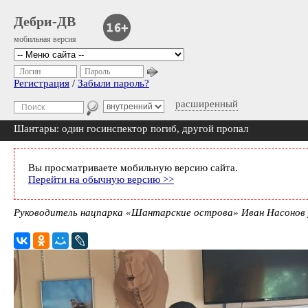
Дебри-ДВ
мобильная версия
Логин
Пароль
Регистрация
/
Забыли пароль?
расширенный
Шантары: один госинспектор погиб, другой пропал
Вы просматриваете мобильную версию сайта.
Перейти на обычную версию >>
Руководитель нацпарка «Шантарские острова» Иван Насонов у