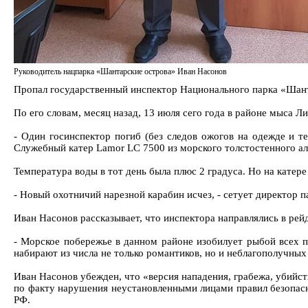
Руководитель нацпарка «Шантарские острова» Иван Насонов
Пропал государственный инспектор Национального парка «Шанта
По его словам, месяц назад, 13 июля сего года в районе мыса 
- Один госинспектор погиб (без следов ожогов на одежде и те
Служебный катер Lamor LC 7500 из морского толстостенного ал
Температура воды в тот день была плюс 2 градуса. Но на катере
- Новый охотничий нарезной карабин исчез, - сетует директор па
Иван Насонов рассказывает, что инспектора направлялись в ре
- Морское побережье в данном районе изобилует рыбой всех по
набирают из числа не только романтиков, но и неблагополучных 
Иван Насонов убежден, что «версия нападения, грабежа, убийст
по факту нарушения неустановленными лицами правил безопасн
РФ.