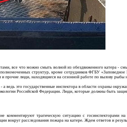
ртами, все что можно смыть волной из обездвиженного катера - смы
уполномоченных структур, кроме сотрудников ФГБУ «Заповедное 
 и прочие люди, находящиеся на сезонной работе по вылову рыбы н
л - а ведь это государственные инспектора в области охраны ок
ологии Российской Федерации. Люди, которые должны быть защище
не комментируют трагическую ситуацию с госинспекторами на 
ии вокруг расследования пожара на катере. Ждем ответов и резуль