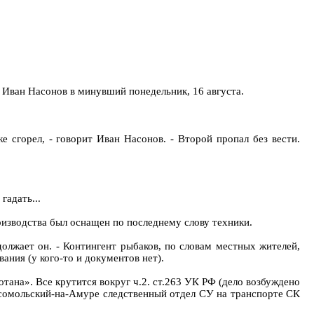
 Иван Насонов в минувший понедельник, 16 августа.
е сгорел, - говорит Иван Насонов. - Второй пропал без вести.
гадать...
оизводства был оснащен по последнему слову техники.
должает он. - Контингент рыбаков, по словам местных жителей,
ания (у кого-то и документов нет).
тана». Все крутится вокруг ч.2. ст.263 УК РФ (дело возбуждено
мсомольский-на-Амуре следственный отдел СУ на транспорте СК