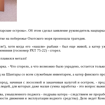
рские острова». Об этом сделал заявление руководитель нацпарка
Литке на побережье Охотского моря произошла трагедия.
ле!), хотя когда его «нашли» рыбаки - был еще живой, а катер уж
юминия (госномер РХТ 75-22) - сгорел.
 плавился металл!
рка. - Что сгорело, а что возможно было украдено, остается только 
йд на Шантары со всем служебным инвентарем, а катер финского пр
род, начиная с лососевой и заканчивая калугой и осетром, - про
людей, для которых даже малая сумма заработка - это вопрос выжив
ва, умышленного поджога - подрыва катера - следствием не прорабо
ости движения и эксплуатации водного средства). Дело ведет Ко