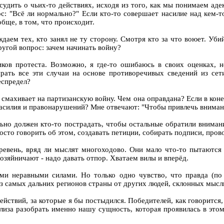
судить о чьих-то действиях, исходя из того, как мы понимаем аде
с: "Всё ли нормально?" Если кто-то совершает насилие над кем-т
обще, в том, что происходит.
аем тех, кто занял не ту сторону. Смотря кто за что воюет. Уби
другой вопрос: зачем начинать войну?
ов протеста. Возможно, я где-то ошибаюсь в своих оценках, но
рать все эти случаи на основе противоречивых сведений из сети
еспредел?
о смахивает на партизанскую войну. Чем она оправдана? Если в кон
асилия и правонарушений? Мне отвечают: "Чтобы привлечь вниман
льно должен кто-то пострадать, чтобы остальные обратили вниман
росто говорить об этом, создавать петиции, собирать подписи, про
ревень, вряд ли мыслят многоходово. Они мало что-то пытаются 
озяйничают - надо давать отпор. Хватаем вилы и вперёд.
ми неравными силами. Но только одно чувство, что правда (п
з самых дальних регионов страны от других людей, склонных мысл
ействий, за которые я бы постыдился. Победителей, как говорится,
иза разобрать именно нашу сущность, которая проявилась в этом