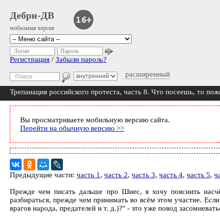
Дебри-ДВ
мобильная версия
Логин
Пароль
Регистрация
/
Забыли пароль?
расширенный
Трепанация российского протеста, часть 8. Что посеешь, то по
Вы просматриваете мобильную версию сайта.
Перейти на обычную версию >>
Предыдущие части:
часть 1
,
часть 2
,
часть 3
,
часть 4
,
часть 5
,
ч
Прежде чем писать дальше про Шиес, я хочу пояснить насчё
разбираться, прежде чем принимать во всём этом участие. Если 
врагов народа, предателей и т. д.)?" - это уже повод засомневат