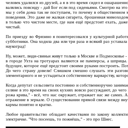
человек удалился из друзей, а я в это время сидел и ошарашенн
валялись повсюду - дай Бог если под сиденьями. Смотрю на это
мы у себя дома так не поступаем, то почему в общественном м
поведения. Это даже не жалкая сигарета, брошенная мимоходом.
в только что чистом месте, где нам ещё предстоит ехать, даже
чистый.
По приезду во Фрязино я поинтересовался у культурной работн
субботники. Она ходила два или три раза и всякий раз уставал
наукоград!
Ну, может, люди-свиньи живут только в Москве и Подмосковье 
в городе Ухта на тротуарах валяются не памперсы, а шприцы. 
будущее, которое ещё предстоит своими руками построить. По
До чего страну довели! Слишком смешно слушать эти разгово
элементарного и не устыдиться собственному варварству, котор
Когда депутат сельсовета постоянно и собственноручно занимае
селяне в это время на своих кухнях вовсю рассуждают, до чего
рожа крива," - всё, что нас окружает, отражает нас же самих
отражение в зеркале. О существовании прямой связи между внут
кармы понятно и кратко.
Любое правительство обладает качествами по закону коллекти
электричке. "Что посеешь, то пожнёшь," - это про Шиес.