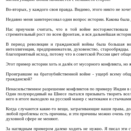
Во-вторых, у каждого своя правда. Видимо, этого никто не хоче
Недавно меня заинтересовал один вопрос истории. Какова была
Нас приучили считать, что в той войне восторжествовала 
стремительный рост по всем фронтам, и вся дальнейшая истори
В период революции и гражданской войны была большая вол
интеллигенция, предприниматели, духовенство, старообрядцы.
благоприятный исход, потому что в советской России цвет обще
Этот пример истории хоть и далёк от мусорного конфликта, но яс
Проигравшие на братоубийственной войне - ущерб всему общес
гражданской?
Ненасильственное разрешение конфликтов по примеру Индии в пе
Один полуюродивый на Шиесе пытался призывать творить вселен
него в итоге выходило на русский манер с матюками и стычками. 
Когда случаются какие-то вещи, затрагивающие наши права, до
любой проблемы есть причины, и эти причины можно очень глу
духовной сфере не меняют.
За наглядным примером далеко ходить не нужно. Я писал эти с