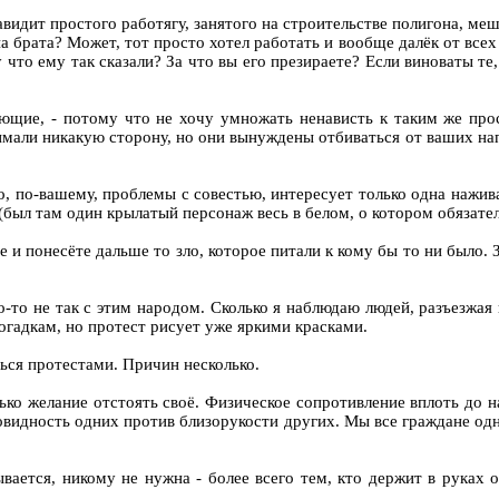
авидит простого работягу, занятого на строительстве полигона, ме
 на брата? Может, тот просто хотел работать и вообще далёк от вс
что ему так сказали? За что вы его презираете? Если виноваты те,
ющие, - потому что не хочу умножать ненависть к таким же про
нимали никакую сторону, но они вынуждены отбиваться от ваших н
о, по-вашему, проблемы с совестью, интересует только одна нажив
(был там один крылатый персонаж весь в белом, о котором обязател
 и понесёте дальше то зло, которое питали к кому бы то ни было. 
о-то не так с этим народом. Сколько я наблюдаю людей, разъезжая
догадкам, но протест рисует уже яркими красками.
ься протестами. Причин несколько.
ько желание отстоять своё. Физическое сопротивление вплоть до нас
новидность одних против близорукости других. Мы все граждане од
ывается, никому не нужна - более всего тем, кто держит в руках