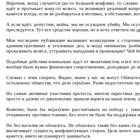
Впрочем, когда случается где-то большой конфликт, то сложно 
идёт и протыкает кому-то колесо, то возникает резонный вопро
кажется всегда, если не разбираться в мотивах, в обстановке, во
А если идёт, допустим, война, мы не осуждаем убийц. Мы осужд
преследуется. Тут все средства хороши, но я хочу ответить на 
Мои последние публикации вызывают возмущение у сторонник
административных и уголовных дел, и когда начинаешь разби
прокалывать колёса, устраивать нападения и провокации? Чей б
Подобные действия изначально идут от экоактивистов, и всё эт
вообще было нужно физическое сопротивление, доходящее до н
Сложно с этим спорить. Видно, иначе у нас не могут. Обязате
остальному обществу, что дело серьёзно. Разве недостаточно п
Но самые активные участники протеста, жители окрестных де
просто и далеко от дипломатии: пришли варяги на наши земли, х
Конечно, было бы неразумно рассчитывать на победу с таки
отчаянному противостоянию. Без этого не было бы поддержки и
Но без насилия не обошлось. Не обошлось также без каких-то д
высвечивает сущность конфликтующих сторон. Цель моего анал
кажется, никто не планирует заниматься.