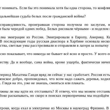
т понимать. Если бы это понимала хотя бы одна сторона, то конфли
 дальнейшая судьба белых после гражданской войны?
справедливость, проигравшая сторона получила по заслугам,
я была чередой одних побед. Белых рисовали чёрными - и поделом
на эмиграции из России. Эмигрировали в Европу, Америку, Ки
 В последующие годы русская диаспора в Харбине основала нескол
ства, светлые умы расстреливали и отправляли в лагеря за попытку
но показывает, что никогда не бывает всё ясно и просто. У всего е
тву. Да и вообще, сама война, кроме ущерба, фактически ничег
риод Махатмы Ганди вряд ли сейчас у нас сработает. Россия есть 
ское добро, проповедовал, что всем надо сажать деревья, ходил, 
Глядя на это, уже не знаешь, смеяться или плакать.
лжны ли мы идти их отстаивать? Я отвечу, что мы можем отстаива
боко раскапывать, но скоро в поисках первопричины мы подойдём 
троки, когда ехал в электричке из Москвы в наукоград Фрязино. В