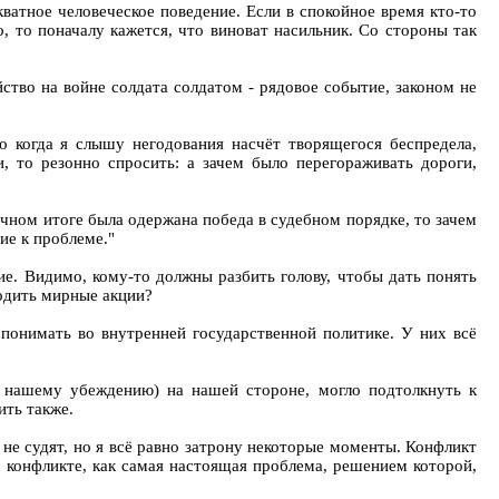
кватное человеческое поведение. Если в спокойное время кто-то
о, то поначалу кажется, что виноват насильник. Со стороны так
йство на войне солдата солдатом - рядовое событие, законом не
 когда я слышу негодования насчёт творящегося беспредела,
, то резонно спросить: а зачем было перегораживать дороги,
ечном итоге была одержана победа в судебном порядке, то зачем
ие к проблеме."
ие. Видимо, кому-то должны разбить голову, чтобы дать понять
водить мирные акции?
понимать во внутренней государственной политике. У них всё
о нашему убеждению) на нашей стороне, могло подтолкнуть к
ить также.
 не судят, но я всё равно затрону некоторые моменты. Конфликт
 конфликте, как самая настоящая проблема, решением которой,