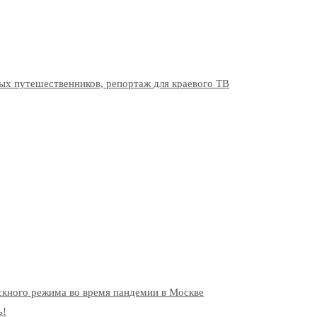
ых путешественников, репортаж для краевого ТВ
скного режима во время пандемии в Москве
ь!