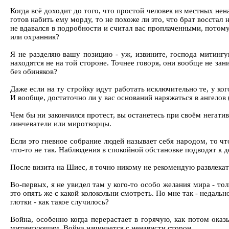
Когда всё доходит до того, что простой человек из местных нен
готов набить ему морду, то не похоже ли это, что брат восстал
не вдавался в подробности и считал вас проплаченными, потому 
или охранник?
Я не разделяю вашу позицию - уж, извините, господа митингу
находятся не на той стороне. Точнее говоря, они вообще не за
без обиняков?
Даже если на ту стройку идут работать исключительно те, у ког
И вообще, достаточно ли у вас оснований наряжаться в ангелов 
Чем бы ни закончился протест, вы останетесь при своём негативе
линчеватели или миротворцы.
Если это гневное собрание людей называет себя народом, то чт
что-то не так. Наблюдения в спокойной обстановке подводят к 
После визита на Шиес, я точно никому не рекомендую развлекат
Во-первых, я не увидел там у кого-то особо желания мира - тол
это опять же с какой колокольни смотреть. По мне так - недаль
глотки - как такое случилось?
Война, особенно когда перерастает в горячую, как потом оказ
митингующим. Война начинается с ненависти сторон.