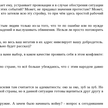
шает ему, устраивает провокации и в случае обострения ситуации
ех этих событий? Может, не придавал значения протестам? Может,
 кто затеяли всю эту стройку, то при чём здесь простой рабочий
стым людям только из-за того, что те по ошибке или по нужде
ападений и выслушивать обвинения. Нельзя ли просто поговорить
а, но весь ваш негатив в их адрес нивелирует вашу добродетель.
ьно будет рассказ)?
За вами выбор, в каком качестве проявить себя в этом конфликте:
 по стране, то всё больше убеждаюсь, что с этим народом давно
илия там считается за адекватность: око за око, зуб за зуб. Но
ной страны, но в данной ситуации готовы вцепиться друг другу в
 оружие. А зачем было начинать войну? - вопрос к сегодняшним