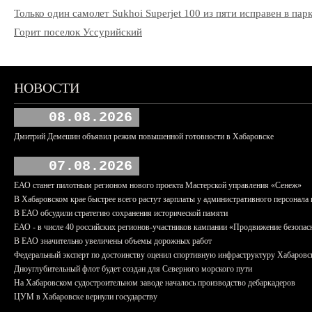
Только один самолет Sukhoi Superjet 100 из пяти исправен в па
Горит поселок Уссурийский
НОВОСТИ
08.08.2026
Дмитрий Демешин объявил режим повышенной готовности в Хабаровске
07.08.2026
ЕАО станет пилотным регионом нового проекта Мастерской управления «Сенеж»
В Хабаровском крае быстрее всего растут зарплаты у административного персонала 
В ЕАО обсудили стратегию сохранения исторической памяти
ЕАО - в числе 40 российских регионов-участников кампании «Продвижение безопас
В ЕАО значительно увеличены объемы дорожных работ
Федеральный эксперт по достоинству оценил спортивную инфраструктуру Хабаровс
Дноуглубительный флот будет создан для Северного морского пути
На Хабаровском судостроительном заводе началось производство дебаркадеров
ЦУМ в Хабаровске вернули государству