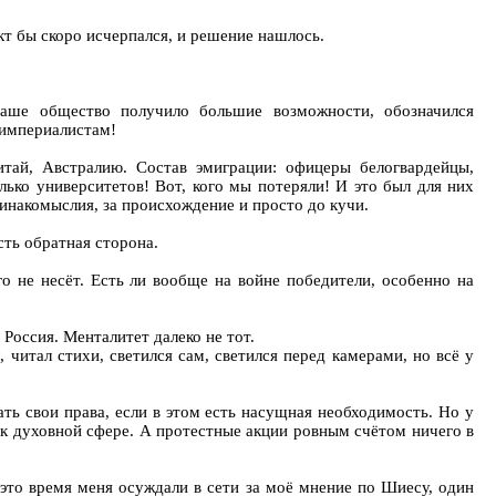
кт бы скоро исчерпался, и решение нашлось.
 наше общество получило большие возможности, обозначился
 империалистам!
тай, Австралию. Состав эмиграции: офицеры белогвардейцы,
ько университетов! Вот, кого мы потеряли! И это был для них
 инакомыслия, за происхождение и просто до кучи.
сть обратная сторона.
о не несёт. Есть ли вообще на войне победители, особенно на
Россия. Менталитет далеко не тот.
читал стихи, светился сам, светился перед камерами, но всё у
ть свои права, если в этом есть насущная необходимость. Но у
к духовной сфере. А протестные акции ровным счётом ничего в
 это время меня осуждали в сети за моё мнение по Шиесу, один