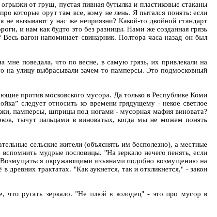
, огрызки от груш, пустая пивная бутылка и пластиковые стаканы
ро которые орут там все, кому не лень. Я пытался понять: если
ия не вызывают у нас же неприязни? Какой-то двойной стандарт
оги, и нам как будто это без разницы. Нами же созданная грязь
к? Весь вагон напоминает свинарник. Полтора часа назад он был
 мне поведала, что по весне, в самую грязь, их привлекали на
 что на улицу выбрасывали зачем-то памперсы. Это подмосковный
ующие против московского мусора. Да только в Республике Коми
мойка” следует относить ко времени грядущему - некое светлое
зки, памперсы, шприцы под ногами - мусорная мафия виновата?
оков, тычут пальцами в виноватых, когда мы не можем понять
ательные сельские жители (объяснять им бесполезно), а местные
а вспомнить мудрые пословицы. "На зеркало нечего пенять, если
учше. Возмущаться окружающими изъянами подобно возмущению на
древних трактатах. "Как аукнется, так и откликнется," - закон
, что ругать зеркало. "Не плюй в колодец" - это про мусор в