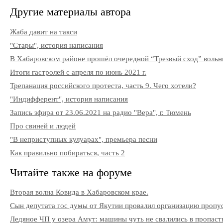
Другие материалы автора
Жаба давит на такси
"Стары", история написания
В Хабаровском районе прошёл очередной “Трезвый сход” вольн
Итоги гастролей с апреля по июнь 2021 г.
Трепанация российского протеста, часть 9. Чего хотели?
"Индифферент", история написания
Запись эфира от 23.06.2021 на радио "Вера", г. Тюмень
Про свиней и людей
"В неприступных кулуарах", премьера песни
Как правильно побираться, часть 2
Читайте также на форуме
Вторая волна Ковида в Хабаровском крае.
Сын депутата гос думы от Якутии провалил организацию пропу
Ледяное ЧП у озера Амут: машины чуть не свалились в пропаст