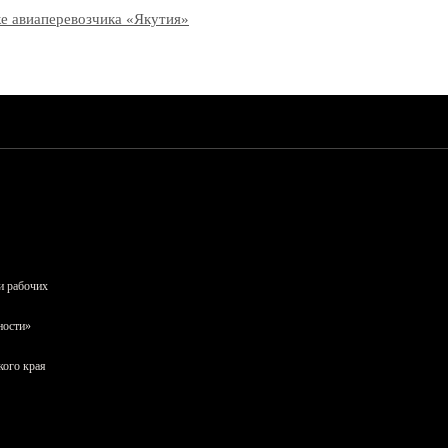
рке авиаперевозчика «Якутия»
и рабочих
ности»
кого края