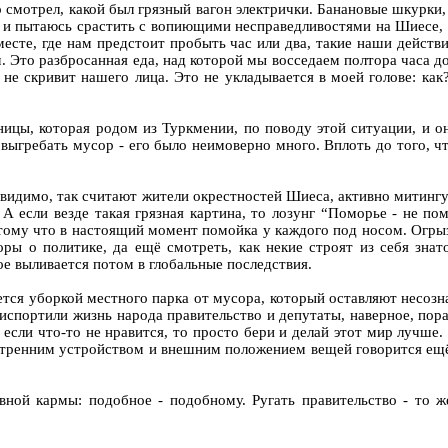
о смотрел, какой был грязный вагон электрички. Банановые шкурки
 и пытаюсь срастить с вопиющими несправедливостями на Шиесе, п
есте, где нам предстоит пробыть час или два, такие наши действ
 Это разбросанная еда, над которой мы восседаем полтора часа дор
 не скривит нашего лица. Это не укладывается в моей голове: ка
ицы, которая родом из Туркмении, по поводу этой ситуации, и она
а выгребать мусор - его было неимоверно много. Вплоть до того,
- видимо, так считают жители окрестностей Шиеса, активно митинг
А если везде такая грязная картина, то лозунг “Поморье - не по
тому что в настоящий момент помойка у каждого под носом. Огры
ры о политике, да ещё смотреть, как некие строят из себя знат
ое выливается потом в глобальные последствия.
тся уборкой местного парка от мусора, который оставляют несозн
 испортили жизнь народа правительство и депутаты, наверное, пор
. А если что-то не нравится, то просто бери и делай этот мир л
ренним устройством и внешним положением вещей говорится ещё в 
вной кармы: подобное - подобному. Ругать правительство - то же