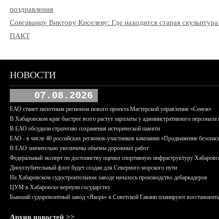
поздравления
Совгаванцу Виктору Киселеву: Где находится старая скульптура
ПАКТ
НОВОСТИ
07.08.2026
ЕАО станет пилотным регионом нового проекта Мастерской управления «Сенеж»
В Хабаровском крае быстрее всего растут зарплаты у административного персонала 
В ЕАО обсудили стратегию сохранения исторической памяти
ЕАО - в числе 40 российских регионов-участников кампании «Продвижение безопас
В ЕАО значительно увеличены объемы дорожных работ
Федеральный эксперт по достоинству оценил спортивную инфраструктуру Хабаровс
Дноуглубительный флот будет создан для Северного морского пути
На Хабаровском судостроительном заводе началось производство дебаркадеров
ЦУМ в Хабаровске вернули государству
Бывший судоремонтный завод «Якорь» в Советской Гавани планируют восстановить
Архив новостей >>