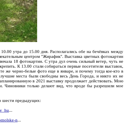
0.00 утра до 15.00 дня. Располагались обе на бечёвках между
влекательным центром "Жирафик". Выставка цветных фотокартин
чала 18 фотокартин. С утра дул очень сильный ветер, чуть не
крепить. К 13.00 стали собираться первые посетители выставок,
те же черно-белые фото еще в январе, и почему тогда кое-кто в
я лучшие места были свободны весь День Города, и никто их не
ю запланированную в 2021 выставку продолжает действовать. Мою
и. Чиновники только делают вид, что вроде бы разрешили мое
 о шести предыдущих:
_v_hu
...
omolske-n
...