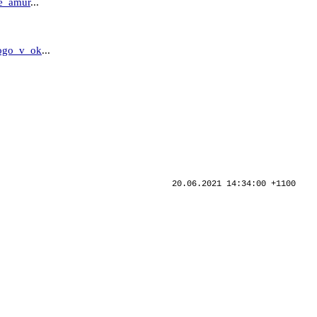
ke_amur
...
kogo_v_ok
...
20.06.2021 14:34:00 +1100