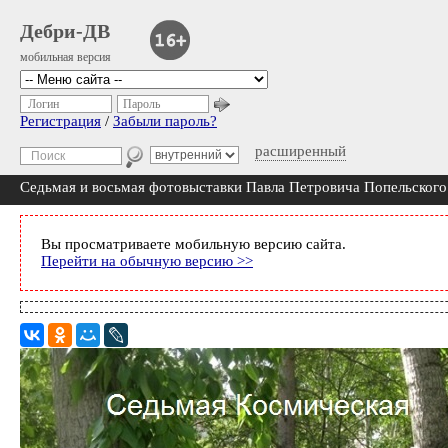
Дебри-ДВ
мобильная версия
Логин
Пароль
Регистрация
/
Забыли пароль?
расширенный
Седьмая и восьмая фотовыставки Павла Петровича Попельского
Вы просматриваете мобильную версию сайта.
Перейти на обычную версию >>