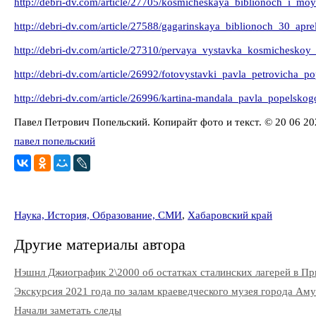
http://debri-dv.com/article/27705/kosmicheskaya_biblionoch_i_m
http://debri-dv.com/article/27588/gagarinskaya_biblionoch_30_a
http://debri-dv.com/article/27310/pervaya_vystavka_kosmichesk
http://debri-dv.com/article/26992/fotovystavki_pavla_petrovich
http://debri-dv.com/article/26996/kartina-mandala_pavla_popelsk
Павел Петрович Попельский. Копирайт фото и текст. © 20 06 20
павел попельский
Наука, История, Образование, СМИ
,
Хабаровский край
Другие материалы автора
Нэшнл Джиографик 2\2000 об остатках сталинских лагерей в Пр
Экскурсия 2021 года по залам краеведческого музея города Ам
Начали заметать следы