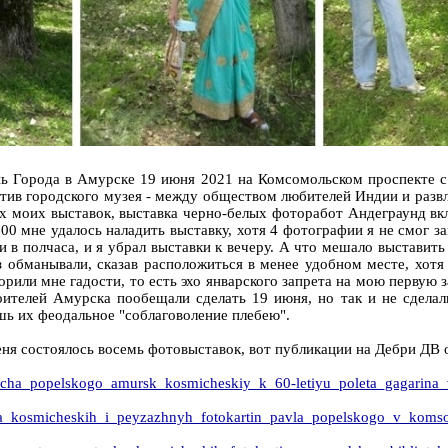
ь Города в Амурске 19 июня 2021 на Комсомольском проспекте с 1
отив городского музея - между обществом любителей Индии и раз
 моих выставок, выставка черно-белых фоторабот Андеграунд вклю
00 мне удалось наладить выставку, хотя 4 фотографии я не смог за
в полчаса, и я убрал выставки к вечеру. А что мешало выставить 
аз обманывали, сказав расположиться в менее удобном месте, хот
орили мне гадости, то есть эхо январского запрета на мою перву
телей Амурска пообещали сделать 19 июня, но так и не сделал
ишь их феодальное "соблаговоление плебею".
еня состоялось восемь фотовыставок, вот публикации на Дебри ДВ
rovicha_popelskogo_amursk_kosmicheskiy_k_60-letiyu_poleta_gagarina
vka_kosmicheskih_i_peyzazhnyh_fotokartin_pavla_popelskogo_v_koms