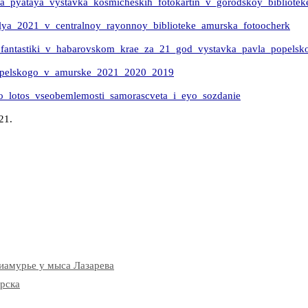
oya_pyataya_vystavka_kosmicheskih_fotokartin_v_gorodskoy_bibliote
prelya_2021_v_centralnoy_rayonnoy_biblioteke_amurska_fotoocherk
oy_fantastiki_v_habarovskom_krae_za_21_god_vystavka_pavla_popels
a_popelskogo_v_amurske_2021_2020_2019
ogo_lotos_vseobemlemosti_samorascveta_i_eyo_sozdanie
21.
иамурье у мыса Лазарева
урска