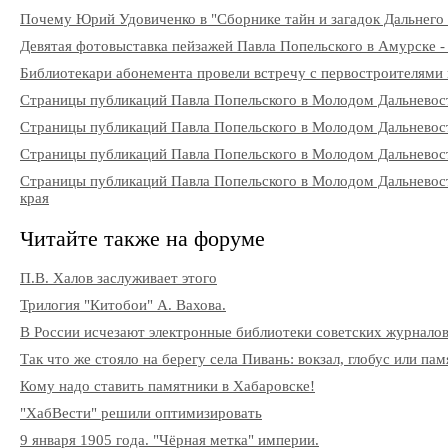
Почему Юрий Удовиченко в "Сборнике тайн и загадок Дальнего В
Девятая фотовыставка пейзажей Павла Попельского в Амурске -
Библиотекари абонемента провели встречу с первостроителями
Страницы публикаций Павла Попельского в Молодом Дальневос
Страницы публикаций Павла Попельского в Молодом Дальневос
Страницы публикаций Павла Попельского в Молодом Дальневост
Страницы публикаций Павла Попельского в Молодом Дальневос
края
Читайте также на форуме
П.В. Халов заслуживает этого
Трилогия "Китобои" А. Вахова.
В России исчезают электронные библиотеки советских журнало
Так что же стояло на берегу села Пивань: вокзал, глобус или па
Кому надо ставить памятники в Хабаровске!
"ХабВести" решили оптимизировать
9 января 1905 года. "Чёрная метка" империи.