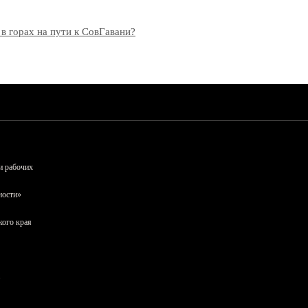
 в горах на пути к СовГавани?
и рабочих
ности»
кого края