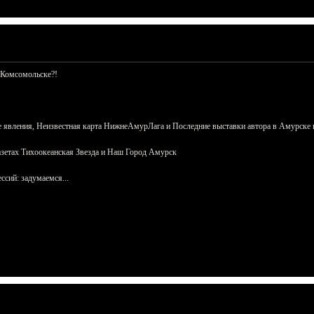
 Комсомольске?!
 явления, Неизвестная карта НижнеАмурЛага и Последние выставки автора в Амурске 
азетах Тихоокеанская Звезда и Наш Город Амурск
сий: задумаемся...