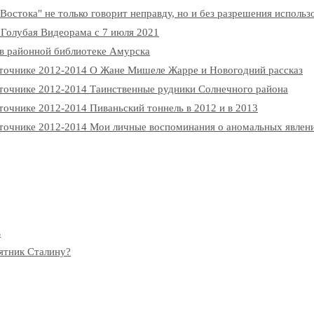
остока" не только говорит неправду, но и без разрешения использ
 Голубая Видеорама с 7 июля 2021
 в районной библиотеке Амурска
точнике 2012-2014 О Жане Мишеле Жарре и Новогодний рассказ
точнике 2012-2014 Таинственные рудники Солнечного района
очнике 2012-2014 Пиваньский тоннель в 2012 и в 2013
точнике 2012-2014 Мои личные воспоминания о аномальных явлен
в
мятник Сталину?