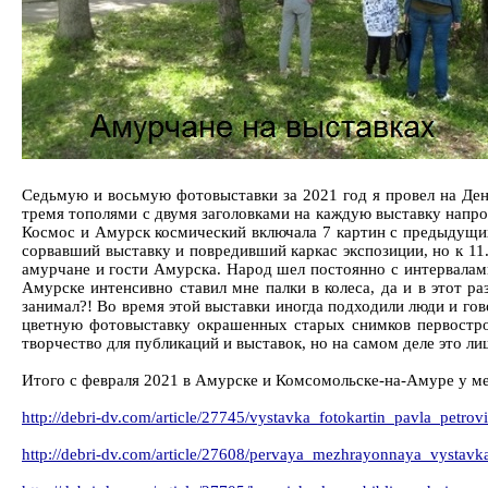
Седьмую и восьмую фотовыставки за 2021 год я провел на Ден
тремя тополями с двумя заголовками на каждую выставку напр
Космос и Амурск космический включала 7 картин с предыдущих
сорвавший выставку и повредивший каркас экспозиции, но к 11.
амурчане и гости Амурска. Народ шел постоянно с интервалами 
Амурске интенсивно ставил мне палки в колеса, да и в этот р
занимал?! Во время этой выставки иногда подходили люди и гов
цветную фотовыставку окрашенных старых снимков первострои
творчество для публикаций и выставок, но на самом деле это л
Итого с февраля 2021 в Амурске и Комсомольске-на-Амуре у м
http://debri-dv.com/article/27745/vystavka_fotokartin_pavla_pet
http://debri-dv.com/article/27608/pervaya_mezhrayonnaya_vysta