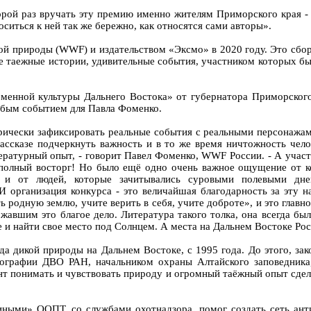
орой раз вручать эту премию именно жителям Приморского края -
оситься к ней так же бережно, как относятся сами авторы».
 природы (WWF) и издательством «Эксмо» в 2020 году. Это сборн
 таежные истории, удивительные события, участником которых был 
еменной культуры Дальнего Востока» от губернатора Приморского
обым событием для Павла Фоменко.
рически зафиксировать реальные события с реальными персонажам
рассказе подчеркнуть важность и в то же время ничтожность чел
ературный опыт, - говорит Павел Фоменко, WWF России. - А учас
 полный восторг! Но было ещё одно очень важное ощущение от ко
ля и от людей, которые зачитывались суровыми полевыми дне
 И организация конкурса - это величайшая благодарность за эту 
 родную землю, учите верить в себя, учите доброте», и это глав
жавшим это благое дело. Литература такого толка, она всегда б
е и найти свое место под Солнцем. А места на Дальнем Востоке Ро
 дикой природы на Дальнем Востоке, с 1995 года. До этого, зак
еографии ДВО РАН, начальником охраны Алтайского заповедника
нт понимать и чувствовать природу и огромный таёжный опыт сде
иными» ООПТ, со службами охотнадзора, помог создать сеть ант