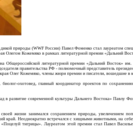
дикой природы (WWF России) Павел Фоменко стал лауреатом спец
ая Олегом Кожемяко в рамках литературной премии «Дальний Вост
она Общероссийской литературной премии «Дальний Восток» им. В
едседателя правительства РФ - полномочный представитель презид
края Олег Кожемяко, члены жюри премии и писатели, вошедшие в 
», биолог-охотовед, главный координатор проектов по сохранен
лад в развитие современной культуры Дальнего Востока» Павлу Ф
ей своей жизни занимался сохранением природы, увеличением по
й край. Неоднократно встречался с хищными животными, на себе и
у «Поцелуй тигрицы». Лауреатом этой премии стал Павел Василье