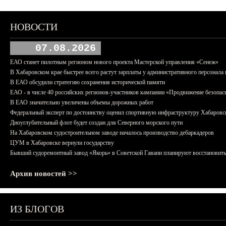
НОВОСТИ
07.08.2026
ЕАО станет пилотным регионом нового проекта Мастерской управления «Сенеж»
В Хабаровском крае быстрее всего растут зарплаты у административного персонала 
В ЕАО обсудили стратегию сохранения исторической памяти
ЕАО - в числе 40 российских регионов-участников кампании «Продвижение безопас
В ЕАО значительно увеличены объемы дорожных работ
Федеральный эксперт по достоинству оценил спортивную инфраструктуру Хабаровс
Дноуглубительный флот будет создан для Северного морского пути
На Хабаровском судостроительном заводе началось производство дебаркадеров
ЦУМ в Хабаровске вернули государству
Бывший судоремонтный завод «Якорь» в Советской Гавани планируют восстановить
Архив новостей >>
ИЗ БЛОГОВ