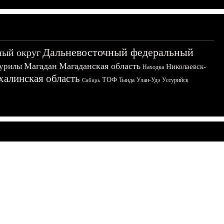
Дальневосточный федеральный
ный округ
Магадан
Магаданская область
урилы
Николаевск-
Находка
халинская область
ТОФ
Тында
Улан-Удэ
Уссурийск
Сибирь