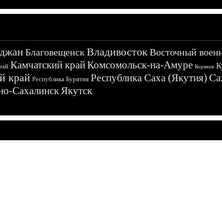
джан
Владивосток
Благовещенск
Восточный воен
Камчатский край
Комсомольск-на-Амуре
К
рай
Корякия
й край
Республика Саха (Якутия)
Са
Республика Бурятия
о-Сахалинск
Якутск