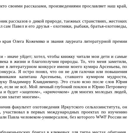
 кто своими рассказами, произведениями прославляет наш край,
ик рассказов о дикой природе, таежных странствиях, жестоких
сам Павел и его друзья - охотники, рыбаки, братья-охотоведы,
 края Олега Кожемяко и звания лауреата литературной премии
и - иначе уйдет; хотел, чтобы книжку читали мои дети и самые
овека в жизни и благополучии природы. То, что меня заметили,
тие в литературном конкурсе имени моего кумира Арсеньева, по
нкурса. Я остро понял, что он не для галочки или повышения
вниками капитана Арсеньева, ставшего кумиром мудрости,
науку Владимиру Клавдиевичу. Это стало ясно после слов Юрия
ное, если не всё. Мой личный глубокий поклон и Юрию Петровичу
ыла и будет «зацепом», «крючочком» для многих молодых людей,
ссии хватит многим».
ончив факультет охотоведения Иркутского сельхозинститута, он
, участвовал в первых международных проектах по изучению
лали Павла человеком-универсалом, без которого WWF России не
ибраконьерских бригад в ключевых для тигра местах обитания,