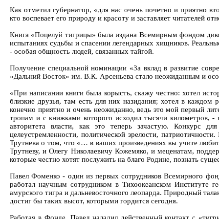
Как отметил губернатор, «для нас очень почетно и приятно вт
кто воспевает его природу и красоту и заставляет читателей отн
Книга «Поцелуй тигрицы» была издана Всемирным фондом дикой
испытаниях судьбы и спасении легендарных хищников. Реальные
- особая общность людей, связанных тайгой.
Получение специальной номинации «За вклад в развитие совр
«Дальний Восток» им. В.К. Арсеньева стало неожиданным и ос
«При написании книги была корысть, скажу честно: хотел исто
близкие друзья, там есть для них назидания; хотел в каждом 
конечно приятно и очень неожиданно, ведь это мой первый лит
тропам и с книжками которого исходил тысячи километров, -
авторитета власти, как это теперь зачастую. Конкурс д
целеустремленности, политической зрелости, патриотичности.
Трутнева о том, что «… в ваших произведениях вы учите любить
Трутневу, и Олегу Николаевичу Кожемяко, и меценатам, поддер
которые честно хотят послужить на благо Родине, познать суще
Павел Фоменко - один из первых сотрудников Всемирного фонда
работал научным сотрудником в Тихоокеанском Институте г
амурского тигра и дальневосточного леопарда. Природный тала
достиг бы таких высот, которыми гордится сегодня.
Работая в Фонде, Павел наладил действенный контакт с «тигр