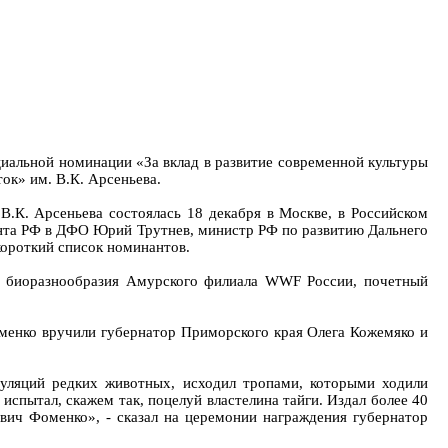
иальной номинации «За вклад в развитие современной культуры
ок» им. В.К. Арсеньева.
.К. Арсеньева состоялась 18 декабря в Москве, в Российском
ента РФ в ДФО Юрий Трутнев, министр РФ по развитию Дальнего
короткий список номинантов.
ию биоразнообразия Амурского филиала WWF России, почетный
оменко вручили губернатор Приморского края Олега Кожемяко и
пуляций редких животных, исходил тропами, которыми ходили
спытал, скажем так, поцелуй властелина тайги. Издал более 40
вич Фоменко», - сказал на церемонии награждения губернатор