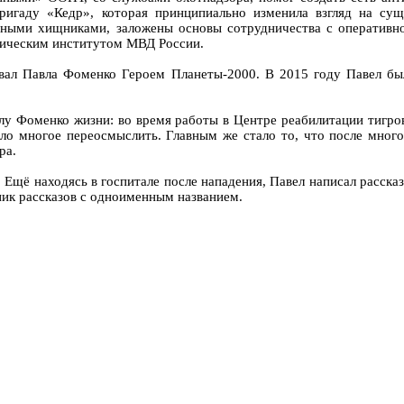
ригаду «Кедр», которая принципиально изменила взгляд на с
тными хищниками, заложены основы сотрудничества с оперативно
ическим институтом МВД России.
вал Павла Фоменко Героем Планеты-2000. В 2015 году Павел был
лу Фоменко жизни: во время работы в Центре реабилитации тигров
ило многое переосмыслить. Главным же стало то, что после мног
ра.
. Ещё находясь в госпитале после нападения, Павел написал расск
ник рассказов с одноименным названием.