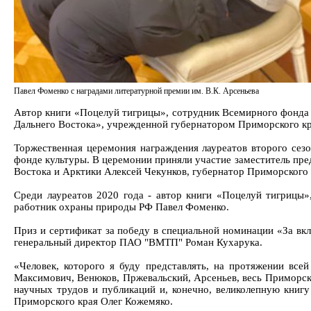
Павел Фоменко с наградами литературной премии им. В.К. Арсеньева
Автор книги «Поцелуй тигрицы», сотрудник Всемирного фонда 
Дальнего Востока», учрежденной губернатором Приморского кр
Торжественная церемония награждения лауреатов второго сез
фонде культуры. В церемонии приняли участие заместитель пр
Востока и Арктики Алексей Чекунков, губернатор Приморского 
Среди лауреатов 2020 года - автор книги «Поцелуй тигрицы
работник охраны природы РФ Павел Фоменко.
Приз и сертификат за победу в специальной номинации «За вк
генеральный директор ПАО "ВМТП" Роман Кухарука.
«Человек, которого я буду представлять, на протяжении вс
Максимович, Венюков, Пржевальский, Арсеньев, весь Приморски
научных трудов и публикаций и, конечно, великолепную книг
Приморского края Олег Кожемяко.