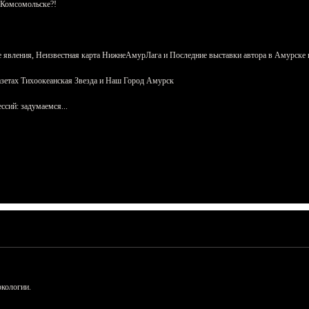
 Комсомольске?!
 явления, Неизвестная карта НижнеАмурЛага и Последние выставки автора в Амурске 
азетах Тихоокеанская Звезда и Наш Город Амурск
сий: задумаемся...
ркологии.