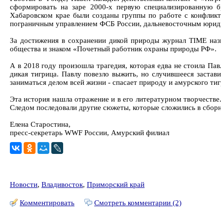
сформировать на заре 2000-х первую специализированную б
Хабаровском крае были созданы группы по работе с конфлик
пограничным управлением ФСБ России, дальневосточным юрид
За достижения в сохранении дикой природы журнал TIME наз
общества и знаком «Почетный работник охраны природы РФ».
А в 2018 году произошла трагедия, которая едва не стоила Пав
дикая тигрица. Павлу повезло выжить, но случившееся застав
заниматься делом всей жизни - спасает природу и амурского тиг
Эта история нашла отражение и в его литературном творчестве
Следом последовали другие сюжеты, которые сложились в сбор
Елена Старостина,
пресс-секретарь WWF России, Амурский филиал
Новости
,
Владивосток
,
Приморский край
Комментировать
Смотреть комментарии (2)