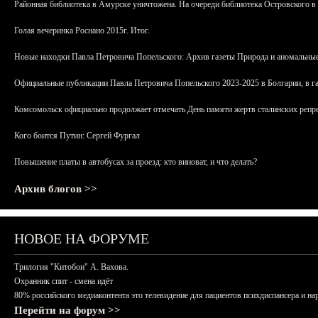
Районная библиотека в Амурске уничтожена. На очереди библиотека Островского в
Голая вечеринка Роснано 2015г. Итог.
Новые находки Павла Петровича Попельского: Архив газеты Природа и аномальные
Официальные публикации Павла Петровича Попельского 2023-2025 в Болгарии, в г
Комсомольск официально продолжает отмечать День памяти жертв сталинских репрес
Кого боится Путин: Сергей Фургал
Повышение платы в автобусах за проезд: кто виноват, и что делать?
Архив блогов >>
НОВОЕ НА ФОРУМЕ
Трилогия "Китобои" А. Вахова.
Охранник спит - смена идёт
80% российского медиаконтента это телевидение для пациентов психдиспансера и на
Перейти на форум >>