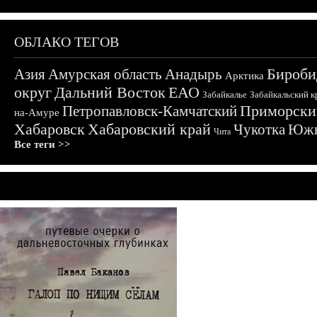
ОБЛАКО ТЕГОВ
Бироби
Азия
Амурская область
Анадырь
Арктика
округ
Дальний Восток
ЕАО
Забайкалье
Забайкальский к
Приморски
Петропавловск-Камчатский
на-Амуре
Хабаровск
Хабаровский край
Чукотка
Южн
Чита
Все теги >>