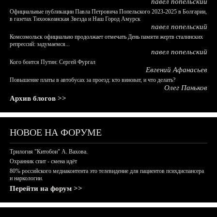
павел попельский
Официальные публикации Павла Петровича Попельского 2023-2025 в Болгарии,
в газетах Тихоокеанская Звезда и Наш Город Амурск
павел попельский
Комсомольск официально продолжает отмечать День памяти жертв сталинских
репрессий: задумаемся...
павел попельский
Кого боится Путин: Сергей Фургал
Евгений Афанасьев
Повышение платы в автобусах за проезд: кто виноват, и что делать?
Олег Паньков
Архив блогов >>
НОВОЕ НА ФОРУМЕ
Трилогия "Китобои" А. Вахова.
Охранник спит - смена идёт
80% российского медиаконтента это телевидение для пациентов психдиспансера
и наркологии.
Перейти на форум >>