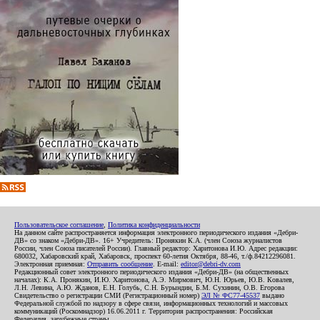
Пользовательское соглашение
,
Политика конфиденциальности
На данном сайте распространяется информация электронного периодического издания «Дебри-
ДВ» со знаком «Дебри-ДВ». 16+ Учредитель: Пронякин К.А. (член Союза журналистов
России, член Союза писателей России). Главный редактор: Харитонова И.Ю. Адрес редакции:
680032, Хабаровский край, Хабаровск, проспект 60-летия Октября, 88-46, т./ф.84212296081.
Электронная приемная:
Отправить сообщение
. E-mail:
editor@debri-dv.com
Редакционный совет электронного периодического издания «Дебри-ДВ» (на общественных
началах): К.А. Пронякин, И.Ю. Харитонова, А.Э. Мирмович, Ю.Н. Юрьев, Ю.В. Ковалев,
Л.Н. Левина, А.Ю. Жданов, Е.Н. Голубь, С.Н. Бурындин, Б.М. Сухинин, О.В. Егорова
Свидетельство о регистрации СМИ (Регистрационный номер)
ЭЛ № ФС77-45537
выдано
Федеральной службой по надзору в сфере связи, информационных технологий и массовых
коммуникаций (Роскомнадзор) 16.06.2011 г. Территория распространения: Российская
Федерация, зарубежные страны.