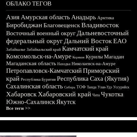
ОБЛАКО ТЕГОВ
Азия
Амурская область
Анадырь
Арктика
Биробиджан
Владивосток
Благовещенск
Дальневосточный
Восточный военный округ
федеральный округ
Дальний Восток
ЕАО
Камчатский край
Забайкалье
Забайкальский край
Комсомольск-на-Амуре
Магадан
Курилы
Корякия
Магаданская область
Николаевск-на-Амуре
Находка
Приморский
Петропавловск-Камчатский
край
Республика Саха (Якутия)
Республика Бурятия
Сахалинская область
ТОФ
Тында
Улан-Удэ
Уссурийск
Сибирь
Хабаровск
Хабаровский край
Чукотка
Чита
Южно-Сахалинск
Якутск
Все теги >>