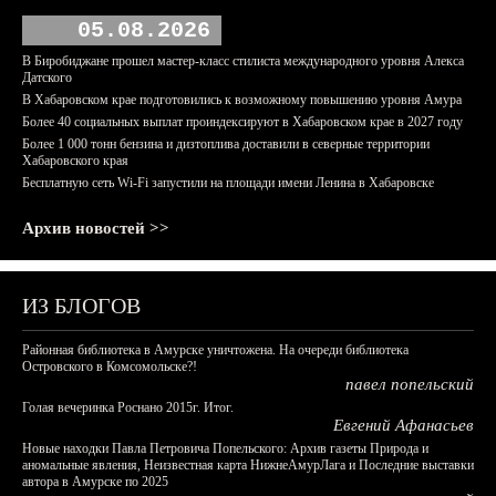
05.08.2026
В Биробиджане прошел мастер-класс стилиста международного уровня Алекса
Датского
В Хабаровском крае подготовились к возможному повышению уровня Амура
Более 40 социальных выплат проиндексируют в Хабаровском крае в 2027 году
Более 1 000 тонн бензина и дизтоплива доставили в северные территории
Хабаровского края
Бесплатную сеть Wi-Fi запустили на площади имени Ленина в Хабаровске
Архив новостей >>
ИЗ БЛОГОВ
Районная библиотека в Амурске уничтожена. На очереди библиотека
Островского в Комсомольске?!
павел попельский
Голая вечеринка Роснано 2015г. Итог.
Евгений Афанасьев
Новые находки Павла Петровича Попельского: Архив газеты Природа и
аномальные явления, Неизвестная карта НижнеАмурЛага и Последние выставки
автора в Амурске по 2025