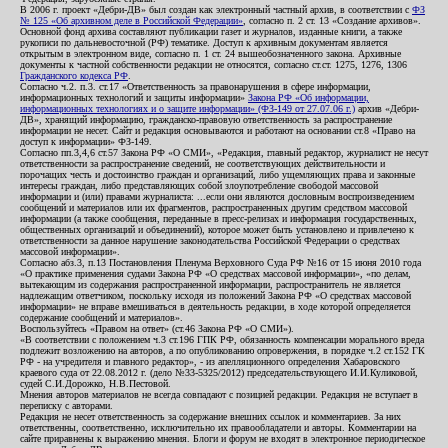
В 2006 г. проект «Дебри-ДВ» был создан как электронный частный архив, в соответствии с
ФЗ
№ 125 «Об архивном деле в Российской Федерации»
, согласно п. 2 ст. 13 «Создание архивов».
Основной фонд архива составляют публикации газет и журналов, изданные книги, а также
рукописи по дальневосточной (РФ) тематике. Доступ к архивным документам является
открытым в электронном виде, согласно п. 1 ст. 24 вышеобозначенного закона. Архивные
документы к частной собственности редакции не относятся, согласно ст.ст. 1275, 1276, 1306
Гражданского кодекса РФ
.
Согласно ч.2. п.3. ст.17 «Ответственность за правонарушения в сфере информации,
информационных технологий и защиты информации»
Закона РФ «Об информации,
информационных технологиях и о защите информации» (ФЗ-149 от 27.07.06 г.)
архив «Дебри-
ДВ», хранящий информацию, гражданско-правовую ответственность за распространение
информации не несет. Сайт и редакция основываются и работают на основании ст.8 «Право на
доступ к информации» ФЗ-149.
Согласно пп.3,4,6 ст.57 Закона РФ «О СМИ», «Редакция, главный редактор, журналист не несут
ответственности за распространение сведений, не соответствующих действительности и
порочащих честь и достоинство граждан и организаций, либо ущемляющих права и законные
интересы граждан, либо представляющих собой злоупотребление свободой массовой
информации и (или) правами журналиста: ...если они являются дословным воспроизведением
сообщений и материалов или их фрагментов, распространенных другим средством массовой
информации (а также сообщения, переданные в пресс-релизах и информация государственных,
общественных организаций и объединений), которое может быть установлено и привлечено к
ответственности за данное нарушение законодательства Российской Федерации о средствах
массовой информации».
Согласно абз.3, п.13 Постановления Пленума Верховного Суда РФ №16 от 15 июня 2010 года
«О практике применения судами Закона РФ «О средствах массовой информации», «по делам,
вытекающим из содержания распространенной информации, распространитель не является
надлежащим ответчиком, поскольку исходя из положений Закона РФ «О средствах массовой
информации» не вправе вмешиваться в деятельность редакции, в ходе которой определяется
содержание сообщений и материалов».
Воспользуйтесь «Правом на ответ» (ст.46 Закона РФ «О СМИ»).
«В соответствии с положением ч.3 ст.196 ГПК РФ, обязанность компенсации морального вреда
подлежит возложению на авторов, а по опубликованию опровержения, в порядке ч.2 ст.152 ГК
РФ - на учредителя и главного редактор», - из апелляционного определения Хабаровского
краевого суда от 22.08.2012 г. (дело №33-5325/2012) председательствующего И.И.Куликовой,
судей С.И.Дорожко, Н.В.Пестовой.
Мнения авторов материалов не всегда совпадают с позицией редакции. Редакция не вступает в
переписку с авторами.
Редакция не несет ответственность за содержание внешних ссылок и комментариев. За них
ответственны, соответственно, исключительно их правообладатели и авторы. Комментарии на
сайте приравнены к выражению мнения. Блоги и форум не входят в электронное периодическое