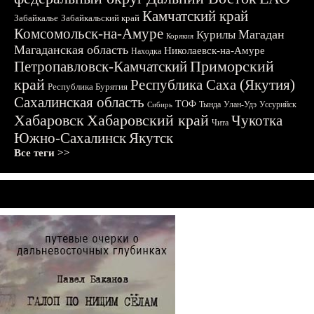
Камчатский край
Забайкалье
Забайкальский край
Комсомольск-на-Амуре
Магадан
Курилы
Корякия
Магаданская область
Николаевск-на-Амуре
Находка
Приморский
Петропавловск-Камчатский
край
Республика Саха (Якутия)
Республика Бурятия
Сахалинская область
ТОФ
Тында
Улан-Удэ
Уссурийск
Сибирь
Хабаровск
Хабаровский край
Чукотка
Чита
Южно-Сахалинск
Якутск
Все теги >>