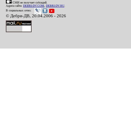
СМИ не получает субсидий.
Адреса сайта:
DEBRI-DV.COM
,
DEBRI-DV.RU
.
В социальных сетях:
© Дебри-ДВ, 20.04.2006 - 2026