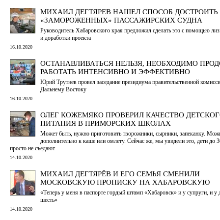
МИХАИЛ ДЕГТЯРЕВ НАШЕЛ СПОСОБ ДОСТРОИТЬ
«ЗАМОРОЖЕННЫХ» ПАССАЖИРСКИХ СУДНА
Руководитель Хабаровского края предложил сделать это с помощью ли
и доработки проекта
16.10.2020
ОСТАНАВЛИВАТЬСЯ НЕЛЬЗЯ, НЕОБХОДИМО ПРО
РАБОТАТЬ ИНТЕНСИВНО И ЭФФЕКТИВНО
Юрий Трутнев провел заседание президиума правительственной комисси
Дальнему Востоку
16.10.2020
ОЛЕГ КОЖЕМЯКО ПРОВЕРИЛ КАЧЕСТВО ДЕТСКО
ПИТАНИЯ В ПРИМОРСКИХ ШКОЛАХ
Может быть, нужно приготовить творожники, сырники, запеканку. Можн
дополнительно к каше или омлету. Сейчас же, мы увидели это, дети до
просто не съедают
14.10.2020
МИХАИЛ ДЕГТЯРЁВ И ЕГО СЕМЬЯ СМЕНИЛИ
МОСКОВСКУЮ ПРОПИСКУ НА ХАБАРОВСКУЮ
«Теперь у меня в паспорте гордый штамп «Хабаровск» и у супруги, и у 
шесть»
14.10.2020