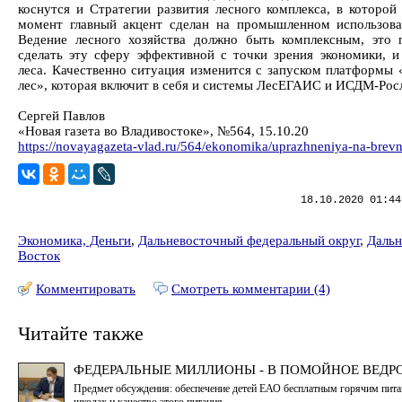
коснутся и Стратегии развития лесного комплекса, в которой
момент главный акцент сделан на промышленном использова
Ведение лесного хозяйства должно быть комплексным, это 
сделать эту сферу эффективной с точки зрения экономики, и
леса. Качественно ситуация изменится с запуском платформы
лес», которая включит в себя и системы ЛесЕГАИС и ИСДМ-Росл
Сергей Павлов
«Новая газета во Владивостоке», №564, 15.10.20
https://novayagazeta-vlad.ru/564/ekonomika/uprazhneniya-na-brevn
18.10.2020 01:44
Экономика, Деньги
,
Дальневосточный федеральный округ
,
Даль
Восток
Комментировать
Смотреть комментарии (4)
Читайте также
ФЕДЕРАЛЬНЫЕ МИЛЛИОНЫ - В ПОМОЙНОЕ ВЕДР
Предмет обсуждения: обеспечение детей ЕАО бесплатным горячим пита
школах и качество этого питания