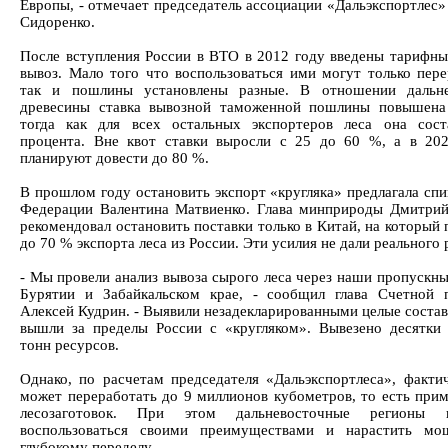
Европы, - отмечает председатель ассоциации «Дальэкспортлес»
Сидоренко.
После вступления России в ВТО в 2012 году введены тарифны
вывоз. Мало того что воспользоваться ими могут только пере
так и пошлины установлены разные. В отношении дальне
древесины ставка вывозной таможенной пошлины повышена
тогда как для всех остальных экспортеров леса она сост
процента. Вне квот ставки выросли с 25 до 60 %, а в 20
планируют довести до 80 %.
В прошлом году остановить экспорт «кругляка» предлагала спи
Федерации Валентина Матвиенко. Глава минприроды Дмитри
рекомендовал остановить поставки только в Китай, на который
до 70 % экспорта леса из России. Эти усилия не дали реального 
- Мы провели анализ вывоза сырого леса через наши пропускны
Бурятии и Забайкальском крае, - сообщил глава Счетной
Алексей Кудрин. - Выявили незадекларированными целые состав
вышли за пределы России с «кругляком». Вывезено десятки
тонн ресурсов.
Однако, по расчетам председателя «Дальэкспортлеса», факт
может переработать до 9 миллионов кубометров, то есть при
лесозаготовок. При этом дальневосточные регионы
воспользоваться своими преимуществами и нарастить мо
глубокому переделу.