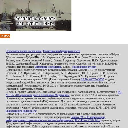
Пользовательское соглашение
,
Политика конфиденциальности
На данном сайте распространяется информация электронного периодического издания «Дебри-
ДВ» со знаком «Дебри-ДВ». 16+ Учредитель: Пронякин К.А. (член Союза журналистов
России, член Союза писателей России). Главный редактор: Харитонова И.Ю. Адрес редакции:
680032, Хабаровский край, Хабаровск, проспект 60-летия Октября, 88-46, т./ф.84212296081.
Электронная приемная:
Отправить сообщение
. E-mail:
editor@debri-dv.com
Редакционный совет электронного периодического издания «Дебри-ДВ» (на общественных
началах): К.А. Пронякин, И.Ю. Харитонова, А.Э. Мирмович, Ю.Н. Юрьев, Ю.В. Ковалев,
Л.Н. Левина, А.Ю. Жданов, Е.Н. Голубь, С.Н. Бурындин, Б.М. Сухинин, О.В. Егорова
Свидетельство о регистрации СМИ (Регистрационный номер)
ЭЛ № ФС77-45537
выдано
Федеральной службой по надзору в сфере связи, информационных технологий и массовых
коммуникаций (Роскомнадзор) 16.06.2011 г. Территория распространения: Российская
Федерация, зарубежные страны.
В 2006 г. проект «Дебри-ДВ» был создан как электронный частный архив, в соответствии с
ФЗ
№ 125 «Об архивном деле в Российской Федерации»
, согласно п. 2 ст. 13 «Создание архивов».
Основной фонд архива составляют публикации газет и журналов, изданные книги, а также
рукописи по дальневосточной (РФ) тематике. Доступ к архивным документам является
открытым в электронном виде, согласно п. 1 ст. 24 вышеобозначенного закона. Архивные
документы к частной собственности редакции не относятся, согласно ст.ст. 1275, 1276, 1306
Гражданского кодекса РФ
.
Согласно ч.2. п.3. ст.17 «Ответственность за правонарушения в сфере информации,
информационных технологий и защиты информации»
Закона РФ «Об информации,
информационных технологиях и о защите информации» (ФЗ-149 от 27.07.06 г.)
архив «Дебри-
ДВ», хранящий информацию, гражданско-правовую ответственность за распространение
информации не несет. Сайт и редакция основываются и работают на основании ст.8 «Право на