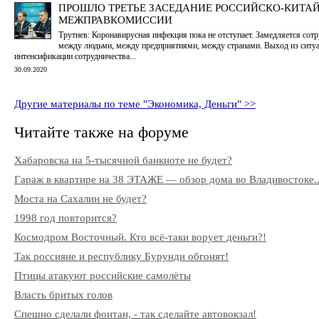
ПРОШЛО ТРЕТЬЕ ЗАСЕДАНИЕ РОССИЙСКО-КИТА
МЕЖПРАВКОМИССИИ
Трутнев: Коронавирусная инфекция пока не отступает. Замедляется сот
между людьми, между предприятиями, между странами. Выход из ситуа
интенсификации сотрудничества...
30.09.2020
Другие материалы по теме "Экономика, Деньги" >>
Читайте также на форуме
Хабаровска на 5-тысячной банкноте не будет?
Гараж в квартире на 38 ЭТАЖЕ — обзор дома во Владивостоке..
Моста на Сахалин не будет?
1998 год повторится?
Космодром Восточный. Кто всё-таки ворует деньги?!
Так россияне и республику Бурунди обгонят!
Птицы атакуют российские самолёты
Власть бритых голов
Спешно сделали фонтан, - так сделайте автовокзал!