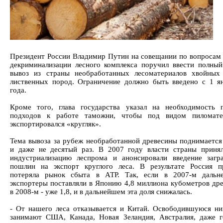
Президент России Владимир Путин на совещании по вопросам 
декриминализации лесного комплекса поручил ввести полный
вывоз из страны необработанных лесоматериалов хвойных
лиственных пород. Ограничение должно быть введено с 1 я
года.
Кроме того, глава государства указал на необходимость 
подходов к работе таможни, чтобы под видом пиломате
экспортировался «кругляк».
Тема вывоза за рубеж необработанной древесины поднимается
и даже не десятый раз. В 2007 году власти страны приня
индустриализацию леспрома и анонсировали введение загр
пошлин на экспорт круглого леса. В результате Россия п
потеряла рынок сбыта в АТР. Так, если в 2007-м дальне
экспортеры поставляли в Японию 4,8 миллиона кубометров дре
в 2008-м - уже 1,8, и в дальнейшем эта доля снижалась.
- От нашего леса отказывается и Китай. Освободившуюся н
занимают США, Канада, Новая Зеландия, Австралия, даже г