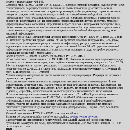
доступ к информации» ФЗ-149.
Согласно пп.3,4,6 ст.57 Закона РФ «О СМИ», «Редакция, главный редактор, журналист не несут
ответственности за распространение сведений, не соответствующих действительности и
порочащих честь и достоинство граждан и организаций, либо ущемляющих права и законные
интересы граждан, либо представляющих собой злоупотребление свободой массовой
информации и (или) правами журналиста: ...если они являются дословным воспроизведением
сообщений и материалов или их фрагментов, распространенных другим средством массовой
информации (а также сообщения, переданные в пресс-релизах и информация государственных,
общественных организаций и объединений), которое может быть установлено и привлечено к
ответственности за данное нарушение законодательства Российской Федерации о средствах
массовой информации».
Согласно абз.3, п.13 Постановления Пленума Верховного Суда РФ №16 от 15 июня 2010 года
«О практике применения судами Закона РФ «О средствах массовой информации», «по делам,
вытекающим из содержания распространенной информации, распространитель не является
надлежащим ответчиком, поскольку исходя из положений Закона РФ «О средствах массовой
информации» не вправе вмешиваться в деятельность редакции, в ходе которой определяется
содержание сообщений и материалов».
Воспользуйтесь «Правом на ответ» (ст.46 Закона РФ «О СМИ»).
«В соответствии с положением ч.3 ст.196 ГПК РФ, обязанность компенсации морального вреда
подлежит возложению на авторов, а по опубликованию опровержения, в порядке ч.2 ст.152 ГК
РФ - на учредителя и главного редактор», - из апелляционного определения Хабаровского
краевого суда от 22.08.2012 г. (дело №33-5325/2012) председательствующего И.И.Куликовой,
судей С.И.Дорожко, Н.В.Пестовой.
Мнения авторов материалов не всегда совпадают с позицией редакции. Редакция не вступает в
переписку с авторами.
Редакция не несет ответственность за содержание внешних ссылок и комментариев. За них
ответственны, соответственно, исключительно их правообладатели и авторы. Комментарии на
сайте приравнены к выражению мнения. Блоги и форум не входят в электронное периодическое
издание «Дебри-ДВ», ответственность за достоверность и наполняемость несут авторы.
Политические опросы/голосования проводятся согласно ч.2. ст.46 «Опросы общественного
мнения» Федерального закона от 12.06.2002 г. № 67-ФЗ «Об основных гарантиях
избирательных прав и права на участие в референдуме граждан Российской Федерации»;
считать, там где не указано: лицо (лица), заказавшее (заказавших) проведение опроса и
оплатившее (оплативших) указанную публикацию (обнародование) - едино - сайт, без оплаты -
безвозмездно/бесплатно.
Часовой пояс сервера UTC+11 (AEST), фактически +8 мск.
Если вы обнаружили ошибки на сайте, пожалуйста,
сообщите нам об этом
.
Распространение информации о политической, социальной, духовной жизни общества,
публикации на актуальные темы, просветительские функции. Для мужчин и женщин. 16+ для
детей старше 16 лет.