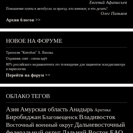
Евгений Афанасьев
Повышение платы в автобусах за проезд: кто виноват, и что делать?
Олег Паньков
Архив блогов >>
НОВОЕ НА ФОРУМЕ
Трилогия "Китобои" А. Вахова.
Охранник спит - смена идёт
80% российского медиаконтента это телевидение для пациентов психдиспансера
и наркологии.
Перейти на форум >>
ОБЛАКО ТЕГОВ
Азия
Амурская область
Анадырь
Арктика
Биробиджан
Владивосток
Благовещенск
Дальневосточный
Восточный военный округ
федеральный округ
Дальний Восток
ЕАО