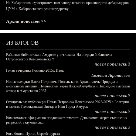
На Хабаровском судостроительном заводе началось производство дебаркадеров
ЦУМ в Хабаровске вернули государству
Архив новостей >>
ИЗ БЛОГОВ
Районная библиотека в Амурске уничтожена. На очереди библиотека
Островского в Комсомольске?!
павел попельский
Голая вечеринка Роснано 2015г. Итог.
Евгений Афанасьев
Новые находки Павла Петровича Попельского: Архив газеты Природа и
аномальные явления, Неизвестная карта НижнеАмурЛага и Последние выставки
автора в Амурске по 2025
павел попельский
Официальные публикации Павла Петровича Попельского 2023-2025 в Болгарии,
в газетах Тихоокеанская Звезда и Наш Город Амурск
павел попельский
Комсомольск официально продолжает отмечать День памяти жертв сталинских
репрессий: задумаемся...
павел попельский
Кого боится Путин: Сергей Фургал