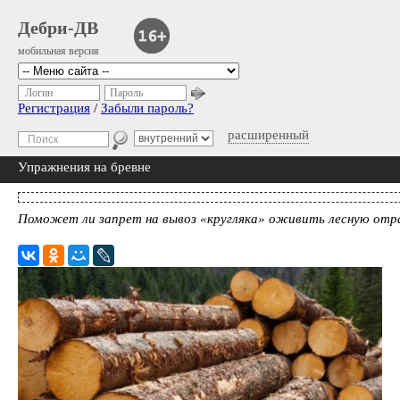
Дебри-ДВ
мобильная версия
Логин
Пароль
Регистрация
/
Забыли пароль?
расширенный
Упражнения на бревне
Поможет ли запрет на вывоз «кругляка» оживить лесную от