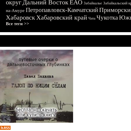
округ
Дальний Восток
ЕАО
Забайкалье
Забайкальский к
Приморски
Петропавловск-Камчатский
на-Амуре
Хабаровск
Хабаровский край
Чукотка
Южн
Чита
Все теги >>