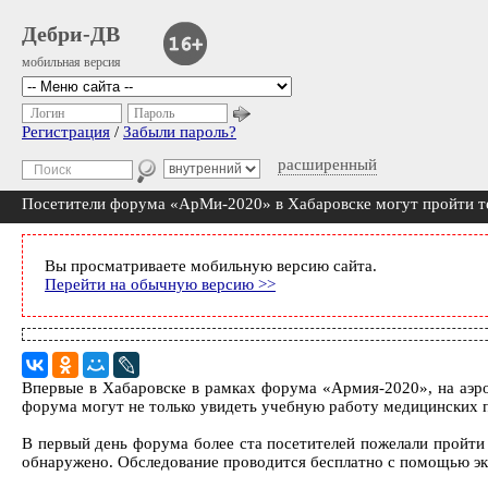
Дебри-ДВ
мобильная версия
Логин
Пароль
Регистрация
/
Забыли пароль?
расширенный
Посетители форума «АрМи-2020» в Хабаровске могут пройти т
Вы просматриваете мобильную версию сайта.
Перейти на обычную версию >>
Впервые в Хабаровске в рамках форума «Армия-2020», на аэр
форума могут не только увидеть учебную работу медицинских 
В первый день форума более ста посетителей пожелали пройти т
обнаружено. Обследование проводится бесплатно с помощью экс