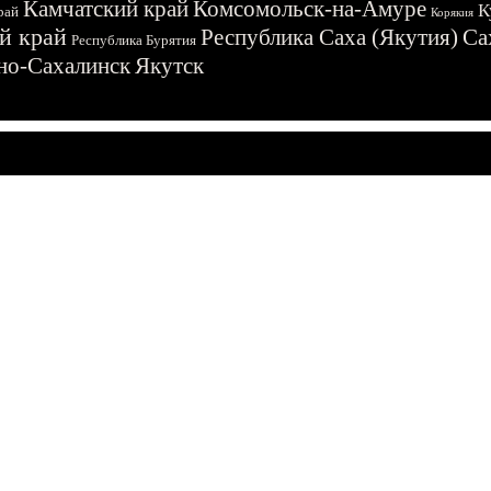
Камчатский край
Комсомольск-на-Амуре
К
рай
Корякия
й край
Республика Саха (Якутия)
Са
Республика Бурятия
о-Сахалинск
Якутск