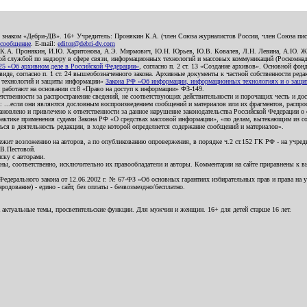
о знаком «Дебри-ДВ». 16+ Учредитель: Пронякин К.А. (член Союза журналистов России, член Союза писа
 сообщение
. E-mail:
editor@debri-dv.com
): К.А. Пронякин, И.Ю. Харитонова, А.Э. Мирмович, Ю.Н. Юрьев, Ю.В. Ковалев, Л.Н. Левина, А.Ю. Ж
 службой по надзору в сфере связи, информационных технологий и массовых коммуникаций (Роскомнадзо
5 «Об архивном деле в Российской Федерации»
, согласно п. 2 ст. 13 «Создание архивов». Основной фон
е, согласно п. 1 ст. 24 вышеобозначенного закона. Архивные документы к частной собственности редакци
ых технологий и защиты информации»
Закона РФ «Об информации, информационных технологиях и о защите
и работают на основании ст.8 «Право на доступ к информации» ФЗ-149.
етственности за распространение сведений, не соответствующих действительности и порочащих честь и д
 ...если они являются дословным воспроизведением сообщений и материалов или их фрагментов, распро
новлено и привлечено к ответственности за данное нарушение законодательства Российской Федерации о
актике применения судами Закона РФ «О средствах массовой информации», «по делам, вытекающим из со
ся в деятельность редакции, в ходе которой определяется содержание сообщений и материалов».
жит возложению на авторов, а по опубликованию опровержения, в порядке ч.2 ст.152 ГК РФ - на учредит
.В.Пестовой.
ску с авторами.
енны, соответственно, исключительно их правообладатели и авторы. Комментарии на сайте приравнены к
дерального закона от 12.06.2002 г. № 67-ФЗ «Об основных гарантиях избирательных прав и права на уча
дование) - едино - сайт, без оплаты - безвозмездно/бесплатно.
 актуальные темы, просветительские функции. Для мужчин и женщин. 16+ для детей старше 16 лет.