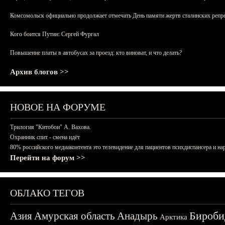
Комсомольск официально продолжает отмечать День памяти жертв сталинских репрес
Кого боится Путин: Сергей Фургал
Повышение платы в автобусах за проезд: кто виноват, и что делать?
Архив блогов >>
НОВОЕ НА ФОРУМЕ
Трилогия "Китобои" А. Вахова.
Охранник спит - смена идёт
80% российского медиаконтента это телевидение для пациентов психдиспансера и на
Перейти на форум >>
ОБЛАКО ТЕГОВ
Бироби
Азия
Амурская область
Анадырь
Арктика