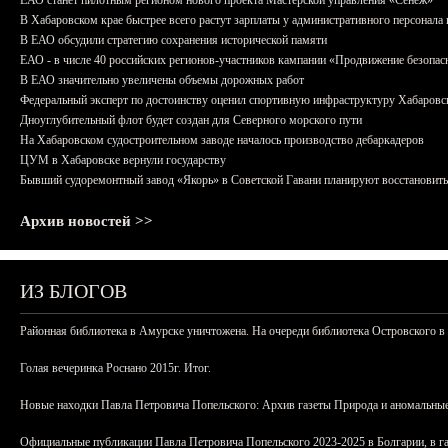
ЕАО станет пилотным регионом нового проекта Мастерской управления «Сенеж»
В Хабаровском крае быстрее всего растут зарплаты у административного персонала 
В ЕАО обсудили стратегию сохранения исторической памяти
ЕАО - в числе 40 российских регионов-участников кампании «Продвижение безопас
В ЕАО значительно увеличены объемы дорожных работ
Федеральный эксперт по достоинству оценил спортивную инфраструктуру Хабаровс
Дноуглубительный флот будет создан для Северного морского пути
На Хабаровском судостроительном заводе началось производство дебаркадеров
ЦУМ в Хабаровске вернули государству
Бывший судоремонтный завод «Якорь» в Советской Гавани планируют восстановить
Архив новостей >>
ИЗ БЛОГОВ
Районная библиотека в Амурске уничтожена. На очереди библиотека Островского в
Голая вечеринка Роснано 2015г. Итог.
Новые находки Павла Петровича Попельского: Архив газеты Природа и аномальные
Официальные публикации Павла Петровича Попельского 2023-2025 в Болгарии, в г