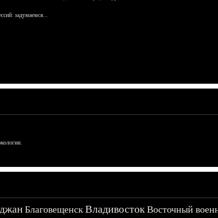
сий: задумаемся...
ркологии.
джан
Владивосток
Благовещенск
Восточный воен