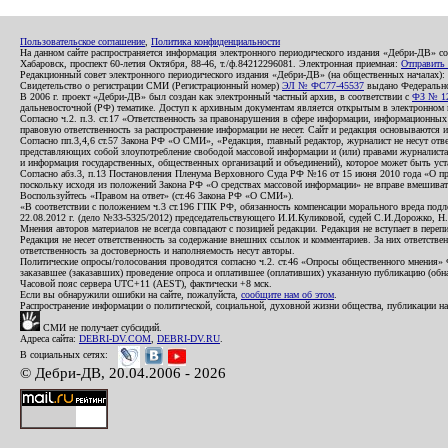
Пользовательское соглашение
,
Политика конфиденциальности
На данном сайте распространяется информация электронного периодического издания «Дебри-ДВ» с
Хабаровск, проспект 60-летия Октября, 88-46, т./ф.84212296081. Электронная приемная:
Отправить
Редакционный совет электронного периодического издания «Дебри-ДВ» (на общественных началах
Свидетельство о регистрации СМИ (Регистрационный номер)
ЭЛ № ФС77-45537
выдано Федеральной
В 2006 г. проект «Дебри-ДВ» был создан как электронный частный архив, в соответствии с
ФЗ № 12
дальневосточной (РФ) тематике. Доступ к архивным документам является открытым в электронном вид
Согласно ч.2. п.3. ст.17 «Ответственность за правонарушения в сфере информации, информационн
правовую ответственность за распространение информации не несет. Сайт и редакция основываются 
Согласно пп.3,4,6 ст.57 Закона РФ «О СМИ», «Редакция, главный редактор, журналист не несут отв
представляющих собой злоупотребление свободой массовой информации и (или) правами журналиста:
и информация государственных, общественных организаций и объединений), которое может быть уста
Согласно абз.3, п.13 Постановления Пленума Верховного Суда РФ №16 от 15 июня 2010 года «О пр
поскольку исходя из положений Закона РФ «О средствах массовой информации» не вправе вмешивать
Воспользуйтесь «Правом на ответ» (ст.46 Закона РФ «О СМИ»).
«В соответствии с положением ч.3 ст.196 ГПК РФ, обязанность компенсации морального вреда подле
22.08.2012 г. (дело №33-5325/2012) председательствующего И.И.Куликовой, судей С.И.Дорожко, Н
Мнения авторов материалов не всегда совпадают с позицией редакции. Редакция не вступает в перепи
Редакция не несет ответственность за содержание внешних ссылок и комментариев. За них ответств
ответственность за достоверность и наполняемость несут авторы.
Политические опросы/голосования проводятся согласно ч.2. ст.46 «Опросы общественного мнения» Фе
заказавшее (заказавших) проведение опроса и оплатившее (оплативших) указанную публикацию (обнаро
Часовой пояс сервера UTC+11 (AEST), фактически +8 мск.
Если вы обнаружили ошибки на сайте, пожалуйста,
сообщите нам об этом
.
Распространение информации о политической, социальной, духовной жизни общества, публикации на
СМИ не получает субсидий.
Адреса сайта:
DEBRI-DV.COM
,
DEBRI-DV.RU
.
В социальных сетях:
© Дебри-ДВ, 20.04.2006 - 2026