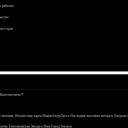
и рабочих
ности»
кого края
 Комсомольске?!
 явления, Неизвестная карта НижнеАмурЛага и Последние выставки автора в Амурске 
азетах Тихоокеанская Звезда и Наш Город Амурск