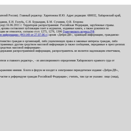
телей России). Главный редактор: Харитонова И.Ю. Адрес редакции: 680032, Хабаровский край,
данов, Е.Н. Голубь, С.Н. Бурындин, Б.М. Сухинин, О.В. Егорова
р) 16.06.2011 г. Территория распространения: Российская Федерация, зарубежные страны.
д архива составляют публикации газет и журналов, изданные книги, а также рукописи по
и не относятся, согласно ст.ст. 1275, 1276, 1306
Гражданского кодекса РФ
.
 информации» (ФЗ-149 от 27.07.06 г.)
архив «Дебри-ДВ», хранящий информацию, гражданско-
остоинство граждан и организаций, либо ущемляющих права и законные интересы граждан, либо
страненных другим средством массовой информации (а также сообщения, переданные в пресс-релизах
 средствах массовой информации».
держания распространенной информации, распространитель не является надлежащим ответчиком,
еля и главного редактор», - из апелляционного определения Хабаровского краевого суда от
 выражению мнения. Блоги и форум не входят в электронное периодическое издание «Дебри-ДВ»,
стие в референдуме граждан Российской Федерации»; считать, там где не указано: лицо (лица),