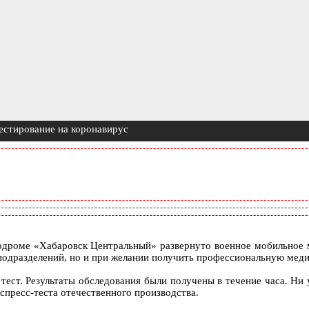
естирование на коронавирус
одроме «Хабаровск Центральный» развернуто военное мобильное м
подразделений, но и при желании получить профессиональную меди
ест. Результаты обследования были получены в течение часа. Ни 
пресс-теста отечественного производства.