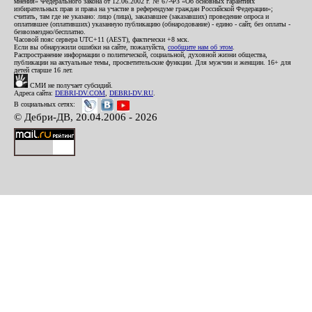
мнения» Федерального закона от 12.06.2002 г. № 67-ФЗ «Об основных гарантиях
избирательных прав и права на участие в референдуме граждан Российской Федерации»;
считать, там где не указано: лицо (лица), заказавшее (заказавших) проведение опроса и
оплатившее (оплативших) указанную публикацию (обнародование) - едино - сайт, без оплаты -
безвозмездно/бесплатно.
Часовой пояс сервера UTC+11 (AEST), фактически +8 мск.
Если вы обнаружили ошибки на сайте, пожалуйста,
сообщите нам об этом
.
Распространение информации о политической, социальной, духовной жизни общества,
публикации на актуальные темы, просветительские функции. Для мужчин и женщин. 16+ для
детей старше 16 лет.
СМИ не получает субсидий.
Адреса сайта:
DEBRI-DV.COM
,
DEBRI-DV.RU
.
В социальных сетях:
© Дебри-ДВ, 20.04.2006 - 2026