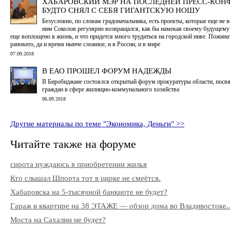
ХАБАРОВСКИЙ МЭР НА ПОСЛЕДНЕЙ ПРЕСС-КОН
БУДТО СНЯЛ С СЕБЯ ГИГАНТСКУЮ НОШУ
Безусловно, по словам градоначальника, есть проекты, которые еще не 
ним Соколов регулярно возвращался, как бы намекая своему будущему 
еще воплощено в жизнь, и что придется много трудиться на городской ниве. Пожина
рановато, да и время нынче сложное, и в России, и в мире
07.09.2018
В ЕАО ПРОШЕЛ ФОРУМ НАДЕЖДЫ
В Биробиджане состоялся открытый форум прокуратуры области, посв
граждан в сфере жилищно-коммунального хозяйства
06.09.2018
Другие материалы по теме "Экономика, Деньги" >>
Читайте также на форуме
сирота нуждаюсь в приобретении жилья
Кто слышал Шпорта тот в цирке не смеётся.
Хабаровска на 5-тысячной банкноте не будет?
Гараж в квартире на 38 ЭТАЖЕ — обзор дома во Владивостоке..
Моста на Сахалин не будет?