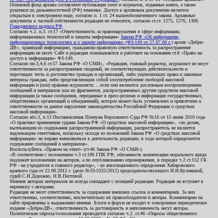
Основной фонд архива составляют публикации газет и журналов, изданные книги, а также
рукописи по дальневосточной (РФ) тематике. Доступ к архивным документам является
открытым в электронном виде, согласно п. 1 ст. 24 вышеобозначенного закона. Архивные
документы к частной собственности редакции не относятся, согласно ст.ст. 1275, 1276, 1306
Гражданского кодекса РФ
.
Согласно ч.2. п.3. ст.17 «Ответственность за правонарушения в сфере информации,
информационных технологий и защиты информации»
Закона РФ «Об информации,
информационных технологиях и о защите информации» (ФЗ-149 от 27.07.06 г.)
архив «Дебри-
ДВ», хранящий информацию, гражданско-правовую ответственность за распространение
информации не несет. Сайт и редакция основываются и работают на основании ст.8 «Право на
доступ к информации» ФЗ-149.
Согласно пп.3,4,6 ст.57 Закона РФ «О СМИ», «Редакция, главный редактор, журналист не несут
ответственности за распространение сведений, не соответствующих действительности и
порочащих честь и достоинство граждан и организаций, либо ущемляющих права и законные
интересы граждан, либо представляющих собой злоупотребление свободой массовой
информации и (или) правами журналиста: ...если они являются дословным воспроизведением
сообщений и материалов или их фрагментов, распространенных другим средством массовой
информации (а также сообщения, переданные в пресс-релизах и информация государственных,
общественных организаций и объединений), которое может быть установлено и привлечено к
ответственности за данное нарушение законодательства Российской Федерации о средствах
массовой информации».
Согласно абз.3, п.13 Постановления Пленума Верховного Суда РФ №16 от 15 июня 2010 года
«О практике применения судами Закона РФ «О средствах массовой информации», «по делам,
вытекающим из содержания распространенной информации, распространитель не является
надлежащим ответчиком, поскольку исходя из положений Закона РФ «О средствах массовой
информации» не вправе вмешиваться в деятельность редакции, в ходе которой определяется
содержание сообщений и материалов».
Воспользуйтесь «Правом на ответ» (ст.46 Закона РФ «О СМИ»).
«В соответствии с положением ч.3 ст.196 ГПК РФ, обязанность компенсации морального вреда
подлежит возложению на авторов, а по опубликованию опровержения, в порядке ч.2 ст.152 ГК
РФ - на учредителя и главного редактор», - из апелляционного определения Хабаровского
краевого суда от 22.08.2012 г. (дело №33-5325/2012) председательствующего И.И.Куликовой,
судей С.И.Дорожко, Н.В.Пестовой.
Мнения авторов материалов не всегда совпадают с позицией редакции. Редакция не вступает в
переписку с авторами.
Редакция не несет ответственность за содержание внешних ссылок и комментариев. За них
ответственны, соответственно, исключительно их правообладатели и авторы. Комментарии на
сайте приравнены к выражению мнения. Блоги и форум не входят в электронное периодическое
издание «Дебри-ДВ», ответственность за достоверность и наполняемость несут авторы.
Политические опросы/голосования проводятся согласно ч.2. ст.46 «Опросы общественного