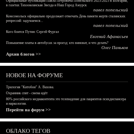
Официальные публикации Павла Петровича Попельского 2023-2025 в Болгарии,
в газетах Тихоокеанская Звезда и Наш Город Амурск
павел попельский
Комсомольск официально продолжает отмечать День памяти жертв сталинских
репрессий: задумаемся...
павел попельский
Кого боится Путин: Сергей Фургал
Евгений Афанасьев
Повышение платы в автобусах за проезд: кто виноват, и что делать?
Олег Паньков
Архив блогов >>
НОВОЕ НА ФОРУМЕ
Трилогия "Китобои" А. Вахова.
Охранник спит - смена идёт
80% российского медиаконтента это телевидение для пациентов психдиспансера
и наркологии.
Перейти на форум >>
ОБЛАКО ТЕГОВ