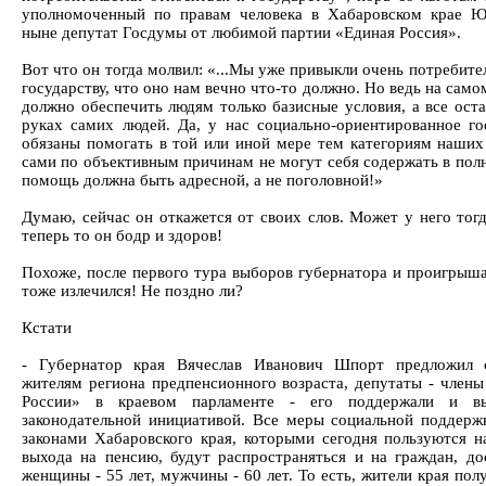
уполномоченный по правам человека в Хабаровском крае Ю
ныне депутат Госдумы от любимой партии «Единая Россия».
Вот что он тогда молвил: «...Мы уже привыкли очень потребите
государству, что оно нам вечно что-то должно. Но ведь на само
должно обеспечить людям только базисные условия, а все оста
руках самих людей. Да, у нас социально-ориентированное го
обязаны помогать в той или иной мере тем категориям наших
сами по объективным причинам не могут себя содержать в полн
помощь должна быть адресной, а не поголовной!»
Думаю, сейчас он откажется от своих слов. Может у него тогд
теперь то он бодр и здоров!
Похоже, после первого тура выборов губернатора и проигрыш
тоже излечился! Не поздно ли?
Кстати
- Губернатор края Вячеслав Иванович Шпорт предложил 
жителям региона предпенсионного возраста, депутаты - член
России» в краевом парламенте - его поддержали и в
законодательной инициативой. Все меры социальной поддерж
законами Хабаровского края, которыми сегодня пользуются 
выхода на пенсию, будут распространяться и на граждан, до
женщины - 55 лет, мужчины - 60 лет. То есть, жители края по