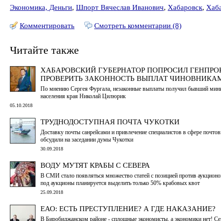
Экономика, Деньги
,
Шпорт Вячеслав Иванович
,
Хабаровск
,
Хаба
Комментировать
Смотреть комментарии (8)
Читайте также
ХАБАРОВСКИЙ ГУБЕРНАТОР ПОПРОСИЛ ГЕНПРО
ПРОВЕРИТЬ ЗАКОННОСТЬ ВЫПЛАТ ЧИНОВНИКА
По мнению Сергея Фургала, незаконные выплаты получил бывший мини
населения края Николай Цилюрик
05.10.2018
ТРУДНОДОСТУПНАЯ ПОЧТА ЧУКОТКИ
Доставку почты санрейсами и привлечение специалистов в сфере почто
обсудили на заседании думы Чукотки
30.09.2018
ВОДУ МУТЯТ КРАБЫ С СЕВЕРА
В СМИ стало появляться множество статей с позицией против аукционов,
под аукционы планируется выделить только 50% крабовых квот
25.09.2018
ЕАО: ЕСТЬ ПРЕСТУПЛЕНИЕ? А ГДЕ НАКАЗАНИЕ?
В Биробиджанском районе - сплошные экономисты, а экономики нет! С