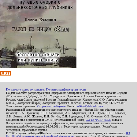
Пользовательское соглашение
,
Политика конфиденциальности
На данном сайте распространяется информация электронного периодического издания «Дебри-
ДВ» со знаком «Дебри-ДВ». 16+ Учредитель: Пронякин К.А. (член Союза журналистов
России, член Союза писателей России). Главный редактор: Харитонова И.Ю. Адрес редакции:
680032, Хабаровский край, Хабаровск, проспект 60-летия Октября, 88-46, т./ф.84212296081.
Электронная приемная:
Отправить сообщение
. E-mail:
editor@debri-dv.com
Редакционный совет электронного периодического издания «Дебри-ДВ» (на общественных
началах): К.А. Пронякин, И.Ю. Харитонова, А.Э. Мирмович, Ю.Н. Юрьев, Ю.В. Ковалев,
Л.Н. Левина, А.Ю. Жданов, Е.Н. Голубь, С.Н. Бурындин, Б.М. Сухинин, О.В. Егорова
Свидетельство о регистрации СМИ (Регистрационный номер)
ЭЛ № ФС77-45537
выдано
Федеральной службой по надзору в сфере связи, информационных технологий и массовых
коммуникаций (Роскомнадзор) 16.06.2011 г. Территория распространения: Российская
Федерация, зарубежные страны.
В 2006 г. проект «Дебри-ДВ» был создан как электронный частный архив, в соответствии с
ФЗ
№ 125 «Об архивном деле в Российской Федерации»
, согласно п. 2 ст. 13 «Создание архивов».