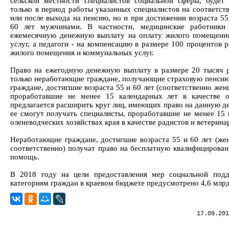
сельской местности специалистов социальной сферы, будет 
только в период работы указанных специалистов на соответс
или после выхода на пенсию, но и при достижении возраста 5
60 лет мужчинами. В частности, медицинские работники
ежемесячную денежную выплату на оплату жилого помещени
услуг, а педагоги - на компенсацию в размере 100 процентов 
жилого помещения и коммунальных услуг.
Право на ежегодную денежную выплату в размере 20 тысяч р
только неработающие граждане, получающие страховую пенсию 
граждане, достигшие возраста 55 и 60 лет (соответственно же
проработавшие не менее 15 календарных лет в качестве о
предлагается расширить круг лиц, имеющих право на данную д
ее смогут получать специалисты, проработавшие не менее 15 
оленеводческих хозяйствах края в качестве радистов и ветерин
Неработающие граждане, достигшие возраста 55 и 60 лет (ж
соответственно) получат право на бесплатную квалифициров
помощь.
В 2018 году на цели предоставления мер социальной под
категориям граждан в краевом бюджете предусмотрено 4,6 млрд
17.09.201