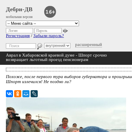
Дебри-ДВ
мобильная версия
Логин
Пароль
Регистрация
/
Забыли пароль?
расширенный
Аврал в Хабаровской краевой думе - Шпорт срочно
возвращает льготный проезд пенсионерам
Похоже, после первого тура выборов губернатора и проигрыш
Шпорт излечился! Не поздно ли?