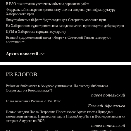
В ЕАО значительно увеличены объемы дорожных работ
Федеральный эксперт по достоинству оценил спортивную инфраструктуру
Хабаровского края
Дноуглубительный флот будет создан для Северного морского пути
На Хабаровском судостроительном заводе началось производство дебаркадеров
ЦУМ в Хабаровске вернули государству
Бывший судоремонтный завод «Якорь» в Советской Гавани планируют
восстановить
Архив новостей >>
ИЗ БЛОГОВ
Районная библиотека в Амурске уничтожена. На очереди библиотека
Островского в Комсомольске?!
павел попельский
Голая вечеринка Роснано 2015г. Итог.
Евгений Афанасьев
Новые находки Павла Петровича Попельского: Архив газеты Природа и
аномальные явления, Неизвестная карта НижнеАмурЛага и Последние выставки
автора в Амурске по 2025
павел попельский