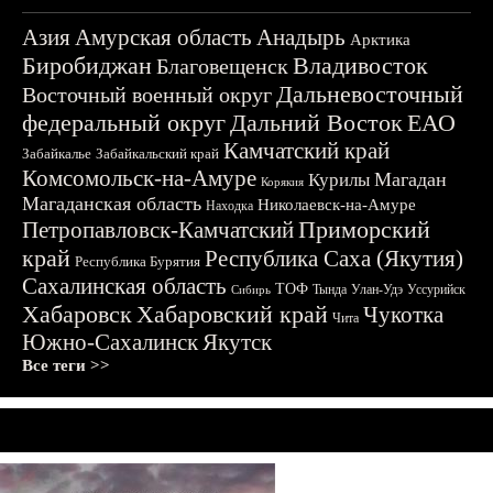
Азия
Амурская область
Анадырь
Арктика
Биробиджан
Владивосток
Благовещенск
Дальневосточный
Восточный военный округ
федеральный округ
Дальний Восток
ЕАО
Камчатский край
Забайкалье
Забайкальский край
Комсомольск-на-Амуре
Магадан
Курилы
Корякия
Магаданская область
Николаевск-на-Амуре
Находка
Приморский
Петропавловск-Камчатский
край
Республика Саха (Якутия)
Республика Бурятия
Сахалинская область
ТОФ
Тында
Улан-Удэ
Уссурийск
Сибирь
Хабаровск
Хабаровский край
Чукотка
Чита
Южно-Сахалинск
Якутск
Все теги >>