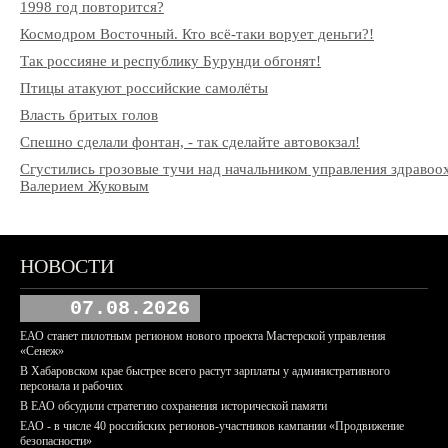
1998 год повторится?
Космодром Восточный. Кто всё-таки ворует деньги?!
Так россияне и республику Бурунди обгонят!
Птицы атакуют российские самолёты
Власть бритых голов
Спешно сделали фонтан, - так сделайте автовокзал!
Сгустились грозовые тучи над начальником управления здраво
Валерием Жуковым
НОВОСТИ
07.08.2026
ЕАО станет пилотным регионом нового проекта Мастерской управления
«Сенеж»
В Хабаровском крае быстрее всего растут зарплаты у административного
персонала и рабочих
В ЕАО обсудили стратегию сохранения исторической памяти
ЕАО - в числе 40 российских регионов-участников кампании «Продвижение
безопасности»