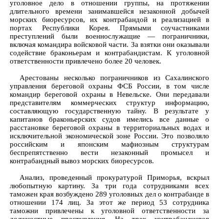
уголовное дело в отношении группы, на протяжении
длительного времени занимавшейся незаконной добычей
морских биоресурсов, их контрабандой и реализацией в
портах Республики Корея. Прямыми соучастниками
преступлений были военнослужащие — пограничники,
включая командира войсковой части. За взятки они оказывали
содействие браконьерам и контрабандистам. К уголовной
ответственности привлечено более 20 человек.
Арестованы несколько пограничников из Сахалинского
управления береговой охраны ФСБ России, в том числе
командир береговой охраны в Невельске. Они передавали
представителям коммерческих структур информацию,
составляющую государственную тайну. В результате у
капитанов браконьерских судов имелись все данные о
расстановке береговой охраны в территориальных водах и
исключительной экономической зоне России. Это позволяло
российским и японским мафиозным структурам
беспрепятственно вести незаконный промысел и
контрабандный вывоз морских биоресурсов.
Анализ, проведенный прокуратурой Приморья, вскрыл
любопытную картину. За три года сотрудниками всех
таможен края возбуждено 289 уголовных дел о контрабанде в
отношении 174 лиц. За этот же период 53 сотрудника
таможни привлечены к уголовной ответственности за