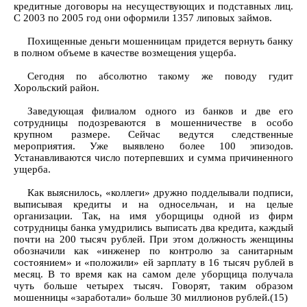
кредитные договоры на несуществующих и подставных лиц.
С 2003 по 2005 год они оформили 1357 липовых займов.
Похищенные деньги мошенницам придется вернуть банку
в полном объеме в качестве возмещения ущерба.
Сегодня по абсолютно такому же поводу гудит
Хорольский район.
Заведующая филиалом одного из банков и две его
сотрудницы подозреваются в мошенничестве в особо
крупном размере. Сейчас ведутся следственные
мероприятия. Уже выявлено более 100 эпизодов.
Устанавливаются число потерпевших и сумма причиненного
ущерба.
Как выяснилось, «коллеги» дружно подделывали подписи,
выписывая кредиты и на односельчан, и на целые
организации. Так, на имя уборщицы одной из фирм
сотрудницы банка умудрились выписать два кредита, каждый
почти на 200 тысяч рублей. При этом должность женщины
обозначили как «инженер по контролю за санитарным
состоянием» и «положили» ей зарплату в 16 тысяч рублей в
месяц. В то время как на самом деле уборщица получала
чуть больше четырех тысяч. Говорят, таким образом
мошенницы «заработали» больше 30 миллионов рублей.(15)