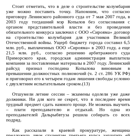
Стоит отметить, что в деле о строительстве колумбария
уже можно поставить точку. Напомним, что согласно
приговору Ленинского районного суда от 7 мая 2007 года, в
2003 году тогдашний мэр Копылов без согласования с
органом представительной власти и без проведения
обязательного конкурса заключил с ООО «Сирояма» договор
на строительство колумбария для участников Великой
Отечественной войны. Ущерб бюджету города составил 6,5
млн. руб., выплаченных ООО «Сирояма» в 2003 году, а еще
21,5 млн. руб., согласно решению арбитражного суда
Приморского края, городская администрация выплатила
компании за поставленные материалы в 2007 году. Ленинский
райсуд признал господина Копылова виновным в
превышении должностных полномочий (ч. 2 ст. 286 УК РФ)
и приговорил его к четырем годам лишения свободы условно
с двухлетним испытательным сроком.(13)
Отшумели летние сессии – экзамены одолели уже даже
должники. Ни для кого не секрет, что в последнее время
трудный предмет сдать намного проще. Не можешь выучить
– плати преподавателю и отдыхай. Но одна из
преподавателей Дальрыбвтуза решила собирать со всех
подряд.
Как рассказали в краевой прокуратуре, женщина
предложила двум студентам третьего курса заплатить ей