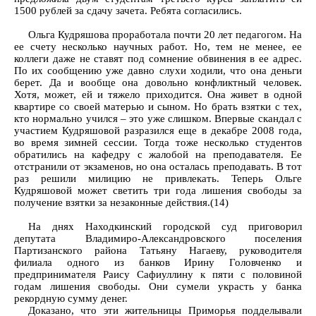
1500 рублей за сдачу зачета. Ребята согласились.
Ольга Кудряшова проработала почти 20 лет педагогом. На
ее счету несколько научных работ. Но, тем не менее, ее
коллеги даже не ставят под сомнение обвинения в ее адрес.
По их сообщению уже давно слухи ходили, что она деньги
берет. Да и вообще она довольно конфликтный человек.
Хотя, может, ей и тяжело приходится. Она живет в одной
квартире со своей матерью и сыном. Но брать взятки с тех,
кто нормально учился – это уже слишком. Впервые скандал с
участием Кудряшовой разразился еще в декабре 2008 года,
во время зимней сессии. Тогда тоже несколько студентов
обратились на кафедру с жалобой на преподавателя. Ее
отстранили от экзаменов, но она осталась преподавать. В тот
раз решили милицию не привлекать. Теперь Ольге
Кудряшовой может светить три года лишения свободы за
получение взятки за незаконные действия.(14)
На днях Находкинский городской суд приговорил
депутата Владимиро-Александровского поселения
Партизанского района Татьяну Нагаеву, руководителя
филиала одного из банков Ирину Головченко и
предпринимателя Раису Сафиуллину к пяти с половиной
годам лишения свободы. Они сумели украсть у банка
рекордную сумму денег.
Доказано, что эти жительницы Приморья подделывали