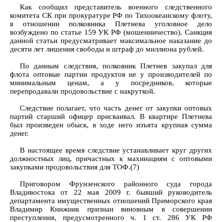
Как сообщил представитель военного следственного
комитета СК при прокуратуре РФ по Тихоокеанскому флоту,
в отношении полковника Плетнева уголовное дело
возбуждено по статье 159 УК РФ (мошенничество). Санкция
данной статьи предусматривает максимальное наказание до
десяти лет лишения свободы и штраф до миллиона рублей.
По данным следствия, полковник Плетнев закупал для
флота оптовые партии продуктов не у производителей по
минимальным ценам, а у посредников, которые
перепродавали продовольствие с накруткой.
Следствие полагает, что часть денег от закупки оптовых
партий старший офицер присваивал. В квартире Плетнева
был произведен обыск, в ходе него изъята крупная сумма
денег.
В настоящее время следствие устанавливает круг других
должностных лиц, причастных к махинациям с оптовыми
закупками продовольствия для ТОФ.(7)
Приговором Фрунзенского районного суда города
Владивостока от 22 мая 2009 г. бывший руководитель
департамента имущественных отношений Приморского края
Владимир Книжник признан виновным в совершении
преступления, предусмотренного ч. 1 ст. 286 УК РФ