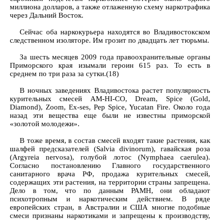
миллиона долларов, а также отлаженную схему наркотрафика
через Дальний Восток.
Сейчас оба наркокурьера находятся во Владивостокском
следственном изоляторе. Им грозит по двадцать лет тюрьмы.
За шесть месяцев 2009 года правоохранительные органы
Приморского края изымали героин 615 раз. То есть в
среднем по три раза за сутки.(18)
В ночных заведениях Владивостока растет популярность
курительных смесей AM-HI-CO, Dream, Spice (Gold,
Diamond), Zoom, Ex-ses, Pep Spice, Yucatan Fire. Около года
назад эти вещества еще были не известны приморской
«золотой молодежи».
В тоже время, в состав смесей входят такие растения, как
шалфей предсказателей (Salvia divinorum), гавайская роза
(Argyreia nervosa), голубой лотос (Nymphaea caerulea).
Согласно постановлению Главного государственного
санитарного врача РФ, продажа курительных смесей,
содержащих эти растения, на территории страны запрещена.
Дело в том, что по данным РАМН, они обладают
психотропным и наркотическим действием. В ряде
европейских стран, в Австралии и США многие подобные
смеси признаны наркотиками и запрещены к производству,