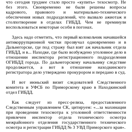
что сегодня труднее стало просто «купить» техосмотр. Не
без этого. Своевременно не были решены вопросы
кадрового, правового и материально-технического
обеспечения новых подразделений, что вызвало ажиотаж и
столпотворение в отделах ГИБДД. Чем не преминули
воспользоваться некоторые особи в погонах.
Здесь надо отметить, что первый колокольчик начавшейся
антикоррупционной чистки прозвучал одновременно и в
Дальнегорске, где под стражу был взят аж начальник отдела
ГИБДД, и в... Находке, где было возбуждено уголовное дело в
отношении инспектора регистрационного подразделения
ОГИБДД города. По дальнегорскому начальнику следствие
продолжается, а вот в отношение находкинского
регистратора дело утверждено прокурором и передано в суд.
И вот июньский визит следователей Следственного
комитета и УФСБ по Приморскому краю в Находкинский
отдел ГИБДД.
Как следует из пресс-релиза, предоставленного
Следственным управлением СК, цитируем: «...за махинации
при проведении техосмотра к уголовной ответственности
привлечен инспектор отдела технического осмотра
межрайонного отделения государственного технического
осмотра и регистрации ГИБДД № 3 УВД Приморского края».