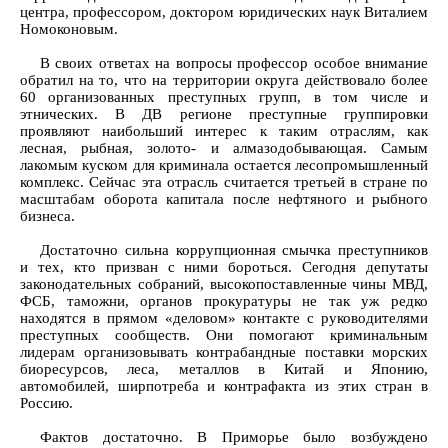
центра, профессором, доктором юридических наук Виталием
Номоконовым.
В своих ответах на вопросы профессор особое внимание
обратил на то, что на территории округа действовало более
60 организованных преступных групп, в том числе и
этнических. В ДВ регионе преступные группировки
проявляют наибольший интерес к таким отраслям, как
лесная, рыбная, золото- и алмазодобывающая. Самым
лакомым куском для криминала остается лесопромышленный
комплекс. Сейчас эта отрасль считается третьей в стране по
масштабам оборота капитала после нефтяного и рыбного
бизнеса.
Достаточно сильна коррупционная смычка преступников
и тех, кто призван с ними бороться. Сегодня депутаты
законодательных собраний, высокопоставленные чины МВД,
ФСБ, таможни, органов прокуратуры не так уж редко
находятся в прямом «деловом» контакте с руководителями
преступных сообществ. Они помогают криминальным
лидерам организовывать контрабандные поставки морских
биоресурсов, леса, металлов в Китай и Японию,
автомобилей, ширпотреба и контрафакта из этих стран в
Россию.
Фактов достаточно. В Приморье было возбуждено