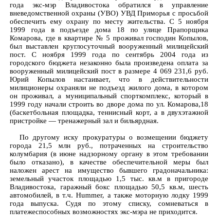
года экс-мэр Владивостока обратился в управление
вневедомственной охраны (УВО) УВД Приморья с просьбой
обеспечить ему охрану по месту жительства. С 5 ноября
1999 года в подъезде дома 18 по улице Прапорщика
Комарова, где в квартире № 5 проживал господин Копылов,
был выставлен круглосуточный вооруженный милицейский
пост. С ноября 1999 года по сентябрь 2004 года из
городского бюджета незаконно была произведена оплата за
вооруженный милицейский пост в размере 4 069 231,6 руб.
Юрий Копылов настаивает, что в действительности
милиционеры охраняли не подъезд жилого дома, в котором
он проживал, а муниципальный спорткомплекс, который в
1999 году начали строить во дворе дома по ул. Комарова,18
(баскетбольная площадка, теннисный корт, а в двухэтажной
пристройке — тренажерный зал и бильярдная.
По другому иску прокуратуры о возмещении бюджету
города 21,5 млн руб., потраченных на строительство
колумбария (в июне надзорному органу в этом требовании
было отказано), в качестве обеспечительной меры был
наложен арест на имущество бывшего градоначальника:
земельный участок площадью 1,5 тыс. кв.м в пригороде
Владивостока, гаражный бокс площадью 50,5 кв.м, шесть
автомобилей, в т.ч. Hummer, а также моторную лодку 1999
года выпуска. Судя по этому списку, сомневаться в
платежеспособных возможностях экс-мэра не приходится.