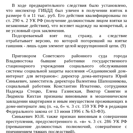
В ходе предварительного следствия было установлено,
что инспектор ГИБДД был уличен в получении взяток в
размере 6 и 11 тыс. руб. Его действия квалифицированы по
ст. 290 ч. 2 УК РФ (получение должностным лицом взятки за
незаконные действия), что вселяет надежду на конкретный, а
не условный срок заключения.
Подозреваемый взят под стражу, а следствие
отрабатывает версию, по которой погоревший на взятке
гаишник - лишь один элемент целой коррупционной цепи. (9)
Приговором Советского районного суда города
Владивостока бывшие работники государственного
стационарного учреждения социального обслуживания
системы социальной защиты населения «Седанкинский дом-
интернат для ветеранов»: директор дома-интерната Юрий
Синькевич, заместитель директора Валентина Шапошникова,
социальный работник Константин Игнатенко, сотрудники
Надежда Стецко, Елена Газинская, Виктор Свиягин и
Людмила Кихтан признаны виновными в мошенническом
завладении квартирами и иным имуществом проживающих в
доме-интернате лиц (п. «а, б» ч. 3 ст. 159 УК РФ в редакции
Федерального закона от 13 июня 1996 г. № 63-ФЗ).
Синькевич Ю.Н. также признан виновным в совершении
преступления, предусмотренного п. «в» ч. 3 ст. 286 УК РФ
(превышение должностных полномочий, совершённое с
причинением тяжких последствий).