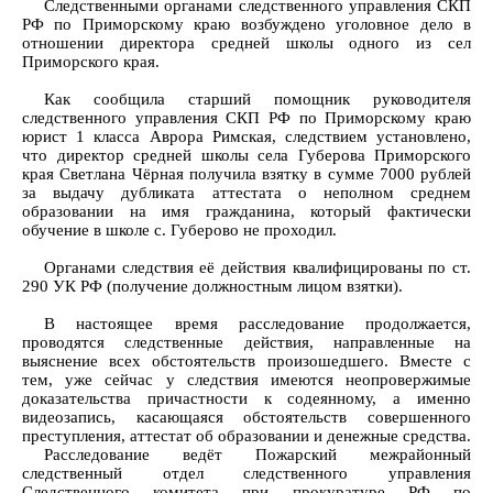
Следственными органами следственного управления СКП
РФ по Приморскому краю возбуждено уголовное дело в
отношении директора средней школы одного из сел
Приморского края.
Как сообщила старший помощник руководителя
следственного управления СКП РФ по Приморскому краю
юрист 1 класса Аврора Римская, следствием установлено,
что директор средней школы села Губерова Приморского
края Светлана Чёрная получила взятку в сумме 7000 рублей
за выдачу дубликата аттестата о неполном среднем
образовании на имя гражданина, который фактически
обучение в школе с. Губерово не проходил.
Органами следствия её действия квалифицированы по ст.
290 УК РФ (получение должностным лицом взятки).
В настоящее время расследование продолжается,
проводятся следственные действия, направленные на
выяснение всех обстоятельств произошедшего. Вместе с
тем, уже сейчас у следствия имеются неопровержимые
доказательства причастности к содеянному, а именно
видеозапись, касающаяся обстоятельств совершенного
преступления, аттестат об образовании и денежные средства.
Расследование ведёт Пожарский межрайонный
следственный отдел следственного управления
Следственного комитета при прокуратуре РФ по