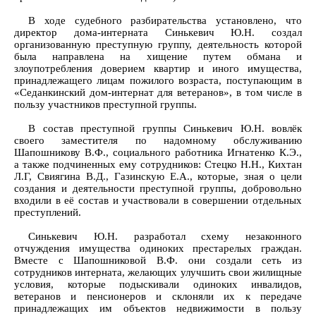
В ходе судебного разбирательства установлено, что
директор дома-интерната Синькевич Ю.Н. создал
организованную преступную группу, деятельность которой
была направлена на хищение путем обмана и
злоупотребления доверием квартир и иного имущества,
принадлежащего лицам пожилого возраста, поступающим в
«Седанкинский дом-интернат для ветеранов», в том числе в
пользу участников преступной группы.
В состав преступной группы Синькевич Ю.Н. вовлёк
своего заместителя по надомному обслуживанию
Шапошникову В.Ф., социального работника Игнатенко К.Э.,
а также подчиненных ему сотрудников: Стецко Н.Н., Кихтан
Л.Г, Свиягина В.Д., Газинскую Е.А., которые, зная о цели
создания и деятельности преступной группы, добровольно
входили в её состав и участвовали в совершении отдельных
преступлений.
Синькевич Ю.Н. разработал схему незаконного
отчуждения имущества одиноких престарелых граждан.
Вместе с Шапошниковой В.Ф. они создали сеть из
сотрудников интерната, желающих улучшить свои жилищные
условия, которые подыскивали одиноких инвалидов,
ветеранов и пенсионеров и склоняли их к передаче
принадлежащих им объектов недвижимости в пользу