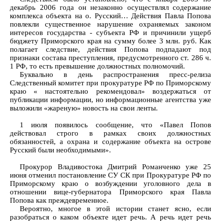
декабрь 2006 года он незаконно осуществлял содержание
комплекса объекта на о. Русский… Действия Павла Попова
повлекли существенное нарушение охраняемых законом
интересов государства - субъекта РФ и причинили ущерб
бюджету Приморского края на сумму более 3 млн. руб. Как
полагает следствие, действия Попова подпадают под
признаки состава преступления, предусмотренного ст. 286 ч.
1 РФ, то есть превышение должностных полномочий.
Буквально в день распространения пресс-релиза
Следственный комитет при прокуратуре РФ по Приморскому
краю « настоятельно рекомендовал» воздержаться от
публикации информации, но информационные агентства уже
выложили «жареную» новость на свои ленты.
1 июля появилось сообщение, что «Павел Попов
действовал строго в рамках своих должностных
обязанностей, а охрана и содержание объекта на острове
Русский были необходимыми».
Прокурор Владивостока Дмитрий Романченко уже 25
июня отменил постановление СУ СК при Прокуратуре РФ по
Приморскому краю о возбуждении уголовного дела в
отношении вице-губернатора Приморского края Павла
Попова как преждевременное.
Вероятно, многое в этой истории станет ясно, если
разобраться о каком объекте идет речь. А речь идет речь