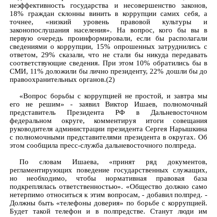
неэффективность государства и несовершенство законов,
18% граждан склонны винить в коррупции самих себя, а
точнее, «низкий уровень правовой культуры и
законопослушания населения». На вопрос, кого бы вы в
первую очередь проинформировали, если бы располагали
сведениями о коррупции, 15% опрошенных затруднились с
ответом, 29% сказали, что не стали бы никуда передавать
соответствующие сведения. При этом 10% обратились бы в
СМИ, 11% доложили бы лично президенту, 22% дошли бы до
правоохранительных органов.(2)
«Вопрос борьбы с коррупцией не простой, и завтра мы
его не решим» - заявил Виктор Ишаев, полномочный
представитель Президента РФ в Дальневосточном
федеральном округе, комментируя итоги совещания
руководителя администрации президента Сергея Нарышкина
с полномочными представителями президента в округах. Об
этом сообщила пресс-служба дальневосточного полпреда.
По словам Ишаева, «принят ряд документов,
регламентирующих поведение государственных служащих,
но необходимо, чтобы нормативная правовая база
подкреплялась ответственностью». «Общество должно само
нетерпимо относиться к этим вопросам, - добавил полпред. -
Должны быть «телефоны доверия» по борьбе с коррупцией.
Будет такой телефон и в полпредстве. Станут люди им