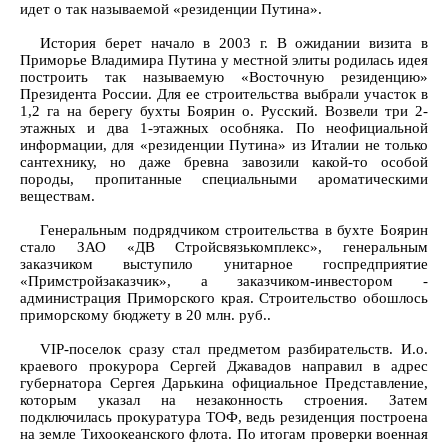
идет о так называемой «резиденции Путина».
История берет начало в 2003 г. В ожидании визита в
Приморье Владимира Путина у местной элиты родилась идея
построить так называемую «Восточную резиденцию»
Президента России. Для ее строительства выбрали участок в
1,2 га на берегу бухты Боярин о. Русский. Возвели три 2-
этажных и два 1-этажных особняка. По неофициальной
информации, для «резиденции Путина» из Италии не только
сантехнику, но даже бревна завозили какой-то особой
породы, пропитанные специальными ароматическими
веществам.
Генеральным подрядчиком строительства в бухте Боярин
стало ЗАО «ДВ Стройсвязькомплекс», генеральным
заказчиком выступило унитарное госпредприятие
«Примстройзаказчик», а заказчиком-инвестором -
администрация Приморского края. Строительство обошлось
приморскому бюджету в 20 млн. руб..
VIP-поселок сразу стал предметом разбирательств. И.о.
краевого прокурора Сергей Джавадов направил в адрес
губернатора Сергея Дарькина официальное Представление,
которым указал на незаконность строения. Затем
подключилась прокуратура ТОФ, ведь резиденция построена
на земле Тихоокеанского флота. По итогам проверки военная