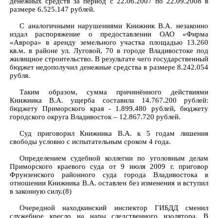
денежных средств за период с 22.06.2007 по 22.09.2008 в
размере 6.525.147 рублей.
С аналогичными нарушениями Книжник В.А. незаконно
издал распоряжение о предоставлении ОАО «Фирма
«Аврора» в аренду земельного участка площадью 13.260
кв.м. в районе ул. Луговой, 70 в городе Владивостоке под
жилищное строительство. В результате чего государственный
бюджет недополучил денежные средства в размере 8.242.054
рубля.
Таким образом, сумма причинённого действиями
Книжника В.А. ущерба составила 14.767.200 рублей:
бюджету Приморского края - 1.899.480 рублей, бюджету
городского округа Владивосток – 12.867.720 рублей.
Суд приговорил Книжника В.А. к 5 годам лишения
свободы условно с испытательным сроком 4 года.
Определением судебной коллегии по уголовным делам
Приморского краевого суда от 9 июля 2009 г. приговор
Фрунзенского районного суда города Владивостока в
отношении Книжника В.А. оставлен без изменения и вступил
в законную силу.(8)
Очередной находкинский инспектор ГИБДД сменил
служебное кресло на нары следственного изолятора. В