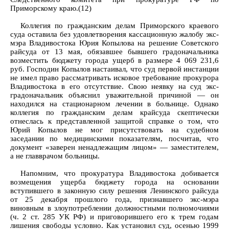
Приморскому краю.(12)
Коллегия по гражданским делам Приморского краевого
суда оставила без удовлетворения кассационную жалобу экс-
мэра Владивостока Юрия Копылова на решение Советского
райсуда от 13 мая, обязавшее бывшего градоначальника
возместить бюджету города ущерб в размере 4 069 231,6
руб. Господин Копылов настаивал, что суд первой инстанции
не имел право рассматривать исковое требование прокурора
Владивостока в его отсутствие. Свою неявку на суд экс-
градоначальник объяснил уважительной причиной — он
находился на стационарном лечении в больнице. Однако
коллегия по гражданским делам крайсуда скептически
отнеслась к представленной защитой справке о том, что
Юрий Копылов не мог присутствовать на судебном
заседании по медицинскими показателям, посчитав, что
документ «заверен ненадлежащим лицом» — заместителем,
а не главврачом больницы.
Напомним, что прокуратура Владивостока добивается
возмещения ущерба бюджету города на основании
вступившего в законную силу решения Ленинского райсуда
от 25 декабря прошлого года, признавшего экс-мэра
виновным в злоупотреблении должностными полномочиями
(ч. 2 ст. 285 УК РФ) и приговорившего его к трем годам
лишения свободы условно. Как установил суд, осенью 1999