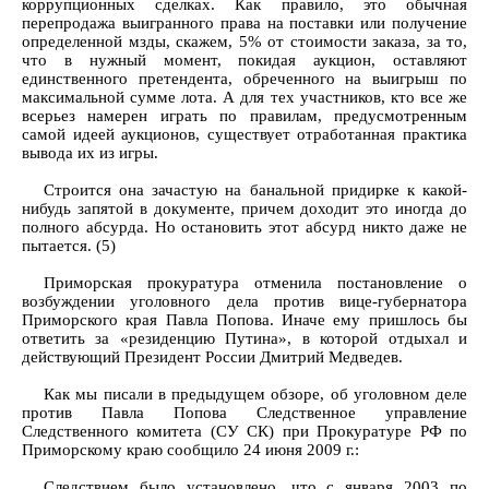
коррупционных сделках. Как правило, это обычная
перепродажа выигранного права на поставки или получение
определенной мзды, скажем, 5% от стоимости заказа, за то,
что в нужный момент, покидая аукцион, оставляют
единственного претендента, обреченного на выигрыш по
максимальной сумме лота. А для тех участников, кто все же
всерьез намерен играть по правилам, предусмотренным
самой идеей аукционов, существует отработанная практика
вывода их из игры.
Строится она зачастую на банальной придирке к какой-
нибудь запятой в документе, причем доходит это иногда до
полного абсурда. Но остановить этот абсурд никто даже не
пытается. (5)
Приморская прокуратура отменила постановление о
возбуждении уголовного дела против вице-губернатора
Приморского края Павла Попова. Иначе ему пришлось бы
ответить за «резиденцию Путина», в которой отдыхал и
действующий Президент России Дмитрий Медведев.
Как мы писали в предыдущем обзоре, об уголовном деле
против Павла Попова Следственное управление
Следственного комитета (СУ СК) при Прокуратуре РФ по
Приморскому краю сообщило 24 июня 2009 г.:
Следствием было установлено, что с января 2003 по