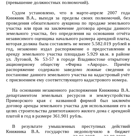
(превышение должностных полномочий).
Судом установлено, что в марте-апреле 2007 года
Книжник В.А., выходя за пределы своих полномочий, без
проведения обязательного аукциона по продаже земельного
участка или прав на заключение договора аренды данного
земельного участка, без определения на основании отчёта
независимого оценщика начального размера арендной платы,
которая должна была составлять не менее 5.582.019 рублей в
год, незаконно издал распоряжение о предоставлении в
аренду земельного участка площадью 5.929 кв.м. в районе
ул. Луговой, № 53-57 в городе Владивостоке открытому
акционерному обществу «Фирма «Аврора». Причём
распоряжение содержало заведомо ложные сведения о
постановке данного земельного участка на кадастровый учёт
с присвоением ему соответствующего кадастрового номера.
На основании незаконного распоряжения Книжника В.А.
департаментом земельных ресурсов и землеустройства
Приморского края с названной фирмой был заключён
договор аренды земельного участка для использования его в
целях строительства девятиэтажного жилого дома с арендной
платой в год в размере 361.901 рубль.
В результате умышленных преступных действий
Книжника В.А. государство недополучило в бюджет