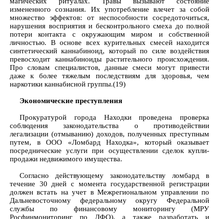
магических ритуалах. Травы вызывают состояние
измененного сознания. Их употребление влечет за собой
множество эффектов: от неспособности сосредоточиться,
нарушения восприятия и бесконтрольного смеха до полной
потери контакта с окружающим миром и собственной
личностью. В основе всех курительных смесей находится
синтетический каннабиноид, который по силе воздействия
превосходит каннабиноиды растительного происхождения.
Про словам специалистов, данные смеси могут привести
даже к более тяжелым последствиям для здоровья, чем
наркотики каннабисной группы.(19)
Экономические преступления
Прокуратурой города Находки проведена проверка
соблюдения законодательства о противодействии
легализации (отмыванию) доходов, полученных преступным
путем, в ООО «Ломбард Находка», который оказывает
посреднические услуги при осуществлении сделок купли-
продажи недвижимого имущества.
Согласно действующему законодательству ломбард в
течение 30 дней с момента государственной регистрации
должен встать на учет в Межрегиональном управлении по
Дальневосточному федеральному округу Федеральной
службы по финансовому мониторингу (МРУ
Росфинмониторинг по ДФО), а также разработать и