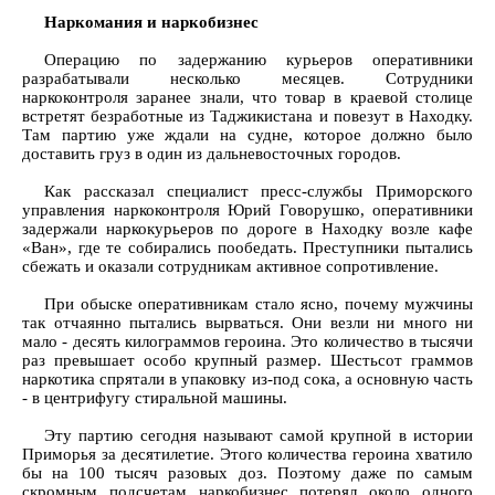
Наркомания и наркобизнес
Операцию по задержанию курьеров оперативники
разрабатывали несколько месяцев. Сотрудники
наркоконтроля заранее знали, что товар в краевой столице
встретят безработные из Таджикистана и повезут в Находку.
Там партию уже ждали на судне, которое должно было
доставить груз в один из дальневосточных городов.
Как рассказал специалист пресс-службы Приморского
управления наркоконтроля Юрий Говорушко, оперативники
задержали наркокурьеров по дороге в Находку возле кафе
«Ван», где те собирались пообедать. Преступники пытались
сбежать и оказали сотрудникам активное сопротивление.
При обыске оперативникам стало ясно, почему мужчины
так отчаянно пытались вырваться. Они везли ни много ни
мало - десять килограммов героина. Это количество в тысячи
раз превышает особо крупный размер. Шестьсот граммов
наркотика спрятали в упаковку из-под сока, а основную часть
- в центрифугу стиральной машины.
Эту партию сегодня называют самой крупной в истории
Приморья за десятилетие. Этого количества героина хватило
бы на 100 тысяч разовых доз. Поэтому даже по самым
скромным подсчетам наркобизнес потерял около одного