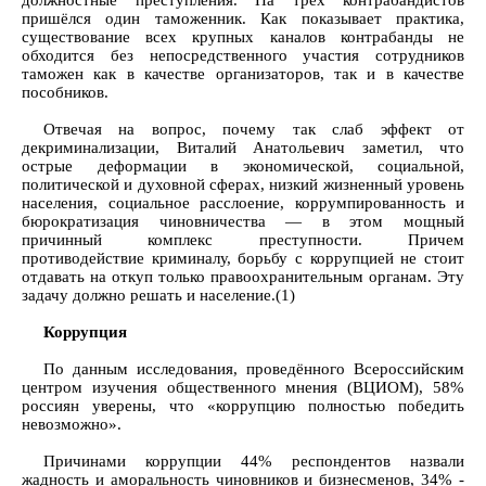
должностные преступления. На трех контрабандистов
пришёлся один таможенник. Как показывает практика,
существование всех крупных каналов контрабанды не
обходится без непосредственного участия сотрудников
таможен как в качестве организаторов, так и в качестве
пособников.
Отвечая на вопрос, почему так слаб эффект от
декриминализации, Виталий Анатольевич заметил, что
острые деформации в экономической, социальной,
политической и духовной сферах, низкий жизненный уровень
населения, социальное расслоение, коррумпированность и
бюрократизация чиновничества — в этом мощный
причинный комплекс преступности. Причем
противодействие криминалу, борьбу с коррупцией не стоит
отдавать на откуп только правоохранительным органам. Эту
задачу должно решать и население.(1)
Коррупция
По данным исследования, проведённого Всероссийским
центром изучения общественного мнения (ВЦИОМ), 58%
россиян уверены, что «коррупцию полностью победить
невозможно».
Причинами коррупции 44% респондентов назвали
жадность и аморальность чиновников и бизнесменов, 34% -