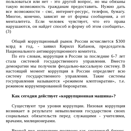
пользоваться или нет - это другой вопрос, но мы обязаны
такую возможность гражданам предоставить. Нужно дать
все возможности - смс, интернет-ресурс, телефон, бумагу.
Многое, конечно, зависит не от формы сообщения, а от
менталитета. Если человек чувствует, что его права
нарушаются, он найдет способ и форму об этом сообщить».
(3)
Общий коррупционный рынок России исчисляется $300
млрд в год, - заявил Кирилл Кабанов, председатель
Национального антикоррупционного комитета.
По его словам, коррупция в России за последние 6-7 лет
стала системой государственного управления. Вместо
демократии мы получили феодально-вассальную систему. В
настоящий момент коррупция в России определяет всю
систему государственного управления. Такие системы
госуправления называются «режимом клептократии», т.е.
режимом коррумпированной бюрократии.
Как сегодня действует «коррупционная машина»?
Существуют три уровня коррупции. Низовая коррупция
возникает в результате невыполнения государством своих
социальных обязательств перед служащими - учителями,
врачами, милиционерами.
Второй вид коррупции построен как системный бизнес.