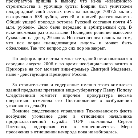
прокуратура пришла к выводу, что из-за «незаконного
строительства в урочище бухты Боярин был уничтожен
плодородный слой лесных почв на площади 7087,5 кв. м.,
выкорчевано 638 дубов, ясеней и прочей растительности.
Общий ущерб природе острова Русский составил почти 45
млн. рублей». Дело было передано в арбитражный суд. В
иске несколько раз отказывали. Последнее решение вынесено
буквально на днях, 29 июня. Но отказ основан лишь на том,
что иск подан «ненадлежащим лицом» и может быть
обжалован. Так что вопрос до сих пор не закрыт.
По информации в этом комплексе зданий останавливался в
середине августа 2006 г. во время неофициального визита в
Приморье на тот момент вице-премьер Дмитрий Медведев,
ныне - действующий Президент России.
За строительство и содержание именно этого комплекса
зданий предъявил претензии вице-губернатору Павлу Попову
Следственный комитет, впрочем, прокуратура весьма
оперативно отменила его Постановление о возбуждении
уголовного дела.(6)
Военное следственное управление Тихоокеанского флота
возбудило уголовное дело в отношении начальника
продовольственной службы ТОФ полковника Сергея
Плетнева, подозревая его в мошенничестве. Мера
пресечения в отношении начпрода пока не избиралась.