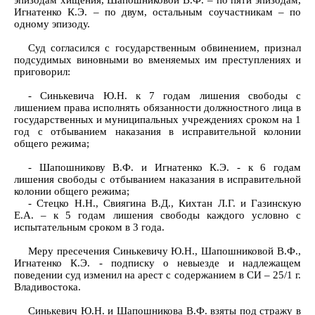
эпизодам хищения, Шапошниковой В.Ф. – по пяти эпизодам,
Игнатенко К.Э. – по двум, остальным соучастникам – по
одному эпизоду.
Суд согласился с государственным обвинением, признал
подсудимых виновными во вменяемых им преступлениях и
приговорил:
- Синькевича Ю.Н. к 7 годам лишения свободы с
лишением права исполнять обязанности должностного лица в
государственных и муниципальных учреждениях сроком на 1
год с отбыванием наказания в исправительной колонии
общего режима;
- Шапошникову В.Ф. и Игнатенко К.Э. - к 6 годам
лишения свободы с отбыванием наказания в исправительной
колонии общего режима;
- Стецко Н.Н., Свиягина В.Д., Кихтан Л.Г. и Газинскую
Е.А. – к 5 годам лишения свободы каждого условно с
испытательным сроком в 3 года.
Меру пресечения Синькевичу Ю.Н., Шапошниковой В.Ф.,
Игнатенко К.Э. - подписку о невыезде и надлежащем
поведении суд изменил на арест с содержанием в СИ – 25/1 г.
Владивостока.
Синькевич Ю.Н. и Шапошникова В.Ф. взяты под стражу в