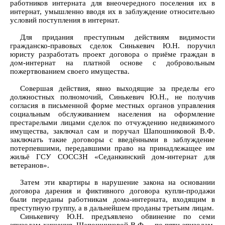
работников интерната для внеочередного поселения их в
интернат, умышленно вводя их в заблуждение относительно
условий поступления в интернат.
Для придания преступным действиям видимости
гражданско-правовых сделок Синькевич Ю.Н. поручил
юристу разработать проект договора о приёме граждан в
дом-интернат на платной основе с добровольным
пожертвованием своего имущества.
Совершая действия, явно выходящие за пределы его
должностных полномочий, Синькевич Ю.Н., не получив
согласия в письменной форме местных органов управления
социальным обслуживанием населения на оформление
престарелыми лицами сделок по отчуждению недвижимого
имущества, заключал сам и поручал Шапошниковой В.Ф.
заключать такие договоры с введёнными в заблуждение
потерпевшими, передавшими право на принадлежащее им
жильё ГСУ СОССЗН «Седанкинский дом-интернат для
ветеранов».
Затем эти квартиры в нарушение закона на основании
договора дарения и фиктивного договора купли-продажи
были переданы работникам дома-интерната, входящим в
преступную группу, а в дальнейшем проданы третьим лицам.
Синькевичу Ю.Н. предъявлено обвинение по семи