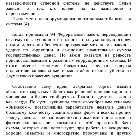
независимости судебной системы не действует. Судьи
зависят от тех, кто влияет на их назначение и
переназначение.
Пятое место по коррумпированности занимает банковская
система.(4)
Когда принимали 94 Федеральный закон, переводивший
систему госзакупок почти полностью на аукционную основу,
полагали, что он обеспечит прозрачные механизмы закупок,
ударит по коррупции и сэкономит значительные суммы
государственных денег. Но закон оказался на редкость
приспосабливаемым к различным коррупционным схемам. В
итоге вместо экономии бюджетных средств эксперты
подсчитали миллиардные в масштабах страны убытки за
двухлетнюю практику аукционов.
Собственно саму идею открытых торгов взамен
абсолютно закрытых кабинетных решений приняли хорошо и
чиновники, и бизнес-сообщество. Только на деле все вышло
как всегда. По сути, аукционы стали своеобразным теневым
«бизнесом», позволившим зарабатывать немалые деньги
большому количеству сомнительных фирм и всяких прочих
«лиц», никогда не занимавшихся никакими поставками и
фактически даже не знакомыми с этой практикой. Зато
схемы, которые они используют при работе на аукционах,
хорошо известны и многократно прокручены в других