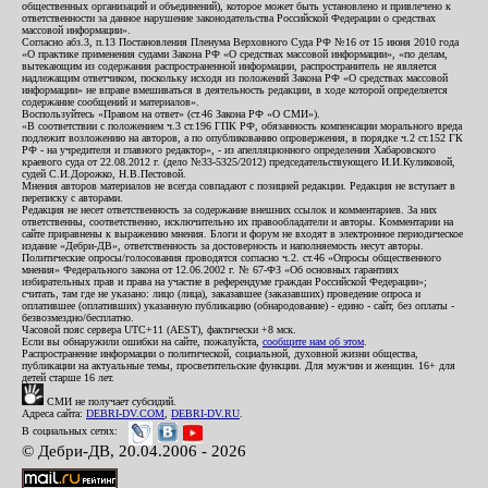
общественных организаций и объединений), которое может быть установлено и привлечено к
ответственности за данное нарушение законодательства Российской Федерации о средствах
массовой информации».
Согласно абз.3, п.13 Постановления Пленума Верховного Суда РФ №16 от 15 июня 2010 года
«О практике применения судами Закона РФ «О средствах массовой информации», «по делам,
вытекающим из содержания распространенной информации, распространитель не является
надлежащим ответчиком, поскольку исходя из положений Закона РФ «О средствах массовой
информации» не вправе вмешиваться в деятельность редакции, в ходе которой определяется
содержание сообщений и материалов».
Воспользуйтесь «Правом на ответ» (ст.46 Закона РФ «О СМИ»).
«В соответствии с положением ч.3 ст.196 ГПК РФ, обязанность компенсации морального вреда
подлежит возложению на авторов, а по опубликованию опровержения, в порядке ч.2 ст.152 ГК
РФ - на учредителя и главного редактор», - из апелляционного определения Хабаровского
краевого суда от 22.08.2012 г. (дело №33-5325/2012) председательствующего И.И.Куликовой,
судей С.И.Дорожко, Н.В.Пестовой.
Мнения авторов материалов не всегда совпадают с позицией редакции. Редакция не вступает в
переписку с авторами.
Редакция не несет ответственность за содержание внешних ссылок и комментариев. За них
ответственны, соответственно, исключительно их правообладатели и авторы. Комментарии на
сайте приравнены к выражению мнения. Блоги и форум не входят в электронное периодическое
издание «Дебри-ДВ», ответственность за достоверность и наполняемость несут авторы.
Политические опросы/голосования проводятся согласно ч.2. ст.46 «Опросы общественного
мнения» Федерального закона от 12.06.2002 г. № 67-ФЗ «Об основных гарантиях
избирательных прав и права на участие в референдуме граждан Российской Федерации»;
считать, там где не указано: лицо (лица), заказавшее (заказавших) проведение опроса и
оплатившее (оплативших) указанную публикацию (обнародование) - едино - сайт, без оплаты -
безвозмездно/бесплатно.
Часовой пояс сервера UTC+11 (AEST), фактически +8 мск.
Если вы обнаружили ошибки на сайте, пожалуйста,
сообщите нам об этом
.
Распространение информации о политической, социальной, духовной жизни общества,
публикации на актуальные темы, просветительские функции. Для мужчин и женщин. 16+ для
детей старше 16 лет.
СМИ не получает субсидий.
Адреса сайта:
DEBRI-DV.COM
,
DEBRI-DV.RU
.
В социальных сетях:
© Дебри-ДВ, 20.04.2006 - 2026