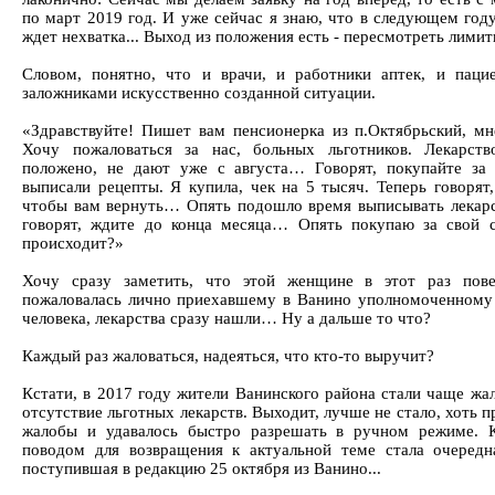
по март 2019 год. И уже сейчас я знаю, что в следующем году
ждет нехватка... Выход из положения есть - пересмотреть лимит
Словом, понятно, что и врачи, и работники аптек, и паци
заложниками искусственно созданной ситуации.
«Здравствуйте! Пишет вам пенсионерка из п.Октябрьский, м
Хочу пожаловаться за нас, больных льготников. Лекарств
положено, не дают уже с августа… Говорят, покупайте за 
выписали рецепты. Я купила, чек на 5 тысяч. Теперь говорят,
чтобы вам вернуть… Опять подошло время выписывать лекарс
говорят, ждите до конца месяца… Опять покупаю за свой
происходит?»
Хочу сразу заметить, что этой женщине в этот раз пове
пожаловалась лично приехавшему в Ванино уполномоченному
человека, лекарства сразу нашли… Ну а дальше то что?
Каждый раз жаловаться, надеяться, что кто-то выручит?
Кстати, в 2017 году жители Ванинского района стали чаще жал
отсутствие льготных лекарств. Выходит, лучше не стало, хоть
жалобы и удавалось быстро разрешать в ручном режиме. 
поводом для возвращения к актуальной теме стала очередн
поступившая в редакцию 25 октября из Ванино...