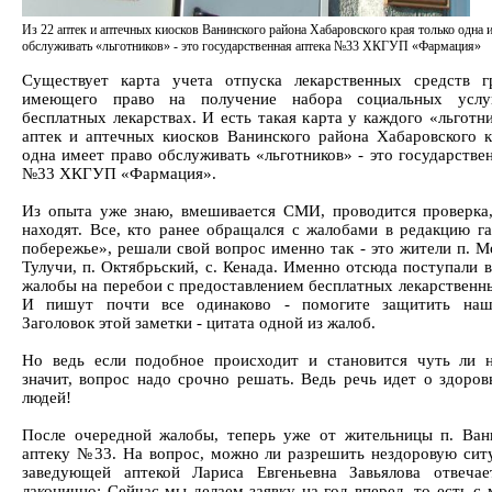
Из 22 аптек и аптечных киосков Ванинского района Хабаровского края только одна 
обслуживать «льготников» - это государственная аптека №33 ХКГУП «Фармация»
Существует карта учета отпуска лекарственных средств г
имеющего право на получение набора социальных услу
бесплатных лекарствах. И есть такая карта у каждого «льготн
аптек и аптечных киосков Ванинского района Хабаровского к
одна имеет право обслуживать «льготников» - это государстве
№33 ХКГУП «Фармация».
Из опыта уже знаю, вмешивается СМИ, проводится проверка,
находят. Все, кто ранее обращался с жалобами в редакцию г
побережье», решали свой вопрос именно так - это жители п. М
Тулучи, п. Октябрьский, с. Кенада. Именно отсюда поступали 
жалобы на перебои с предоставлением бесплатных лекарственны
И пишут почти все одинаково - помогите защитить на
Заголовок этой заметки - цитата одной из жалоб.
Но ведь если подобное происходит и становится чуть ли 
значит, вопрос надо срочно решать. Ведь речь идет о здоров
людей!
После очередной жалобы, теперь уже от жительницы п. Ван
аптеку №33. На вопрос, можно ли разрешить нездоровую ситу
заведующей аптекой Лариса Евгеньевна Завьялова отвеча
лаконично: Сейчас мы делаем заявку на год вперед, то есть с