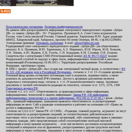
Пользовательское соглашение
,
Политика конфиденциальности
На данном сайте распространяется информация электронного периодического издания «Дебри-
ДВ» со знаком «Дебри-ДВ». 16+ Учредитель: Пронякин К.А. (член Союза журналистов
России, член Союза писателей России). Главный редактор: Харитонова И.Ю. Адрес редакции:
680032, Хабаровский край, Хабаровск, проспект 60-летия Октября, 88-46, т./ф.84212296081.
Электронная приемная:
Отправить сообщение
. E-mail:
editor@debri-dv.com
Редакционный совет электронного периодического издания «Дебри-ДВ» (на общественных
началах): К.А. Пронякин, И.Ю. Харитонова, А.Э. Мирмович, Ю.Н. Юрьев, Ю.В. Ковалев,
Л.Н. Левина, А.Ю. Жданов, Е.Н. Голубь, С.Н. Бурындин, Б.М. Сухинин, О.В. Егорова
Свидетельство о регистрации СМИ (Регистрационный номер)
ЭЛ № ФС77-45537
выдано
Федеральной службой по надзору в сфере связи, информационных технологий и массовых
коммуникаций (Роскомнадзор) 16.06.2011 г. Территория распространения: Российская
Федерация, зарубежные страны.
В 2006 г. проект «Дебри-ДВ» был создан как электронный частный архив, в соответствии с
ФЗ
№ 125 «Об архивном деле в Российской Федерации»
, согласно п. 2 ст. 13 «Создание архивов».
Основной фонд архива составляют публикации газет и журналов, изданные книги, а также
рукописи по дальневосточной (РФ) тематике. Доступ к архивным документам является
открытым в электронном виде, согласно п. 1 ст. 24 вышеобозначенного закона. Архивные
документы к частной собственности редакции не относятся, согласно ст.ст. 1275, 1276, 1306
Гражданского кодекса РФ
.
Согласно ч.2. п.3. ст.17 «Ответственность за правонарушения в сфере информации,
информационных технологий и защиты информации»
Закона РФ «Об информации,
информационных технологиях и о защите информации» (ФЗ-149 от 27.07.06 г.)
архив «Дебри-
ДВ», хранящий информацию, гражданско-правовую ответственность за распространение
информации не несет. Сайт и редакция основываются и работают на основании ст.8 «Право на
доступ к информации» ФЗ-149.
Согласно пп.3,4,6 ст.57 Закона РФ «О СМИ», «Редакция, главный редактор, журналист не несут
ответственности за распространение сведений, не соответствующих действительности и
порочащих честь и достоинство граждан и организаций, либо ущемляющих права и законные
интересы граждан, либо представляющих собой злоупотребление свободой массовой
информации и (или) правами журналиста: ...если они являются дословным воспроизведением
сообщений и материалов или их фрагментов, распространенных другим средством массовой
информации (а также сообщения, переданные в пресс-релизах и информация государственных,