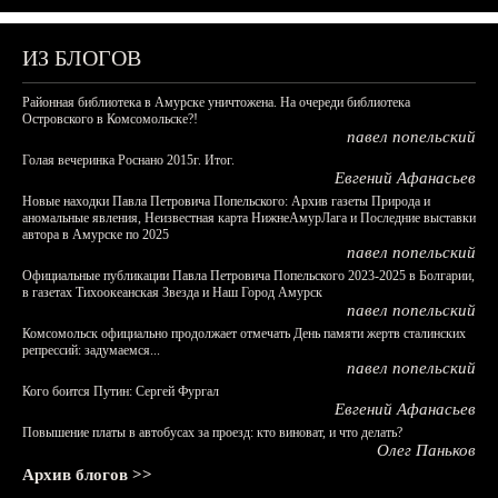
ИЗ БЛОГОВ
Районная библиотека в Амурске уничтожена. На очереди библиотека
Островского в Комсомольске?!
павел попельский
Голая вечеринка Роснано 2015г. Итог.
Евгений Афанасьев
Новые находки Павла Петровича Попельского: Архив газеты Природа и
аномальные явления, Неизвестная карта НижнеАмурЛага и Последние выставки
автора в Амурске по 2025
павел попельский
Официальные публикации Павла Петровича Попельского 2023-2025 в Болгарии,
в газетах Тихоокеанская Звезда и Наш Город Амурск
павел попельский
Комсомольск официально продолжает отмечать День памяти жертв сталинских
репрессий: задумаемся...
павел попельский
Кого боится Путин: Сергей Фургал
Евгений Афанасьев
Повышение платы в автобусах за проезд: кто виноват, и что делать?
Олег Паньков
Архив блогов >>