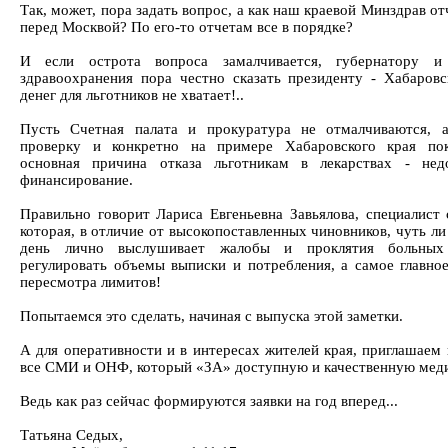
Так, может, пора задать вопрос, а как наш краевой Минздрав о
перед Москвой? По его-то отчетам все в порядке?
И если острота вопроса замалчивается, губернатору и
здравоохранения пора честно сказать президенту - Хабаров
денег для льготников не хватает!..
Пусть Счетная палата и прокуратура не отмалчиваются, 
проверку и конкретно на примере Хабаровского края пок
основная причина отказа льготникам в лекарствах - нед
финансирование.
Правильно говорит Лариса Евгеньевна Завьялова, специалист 
которая, в отличие от высокопоставленных чиновников, чуть л
день лично выслушивает жалобы и проклятия больны
регулировать объемы выписки и потребления, а самое главное
пересмотра лимитов!
Попытаемся это сделать, начиная с выпуска этой заметки.
А для оперативности и в интересах жителей края, приглашаем
все СМИ и ОНФ, который «ЗА» доступную и качественную мед
Ведь как раз сейчас формируются заявки на год вперед...
Татьяна Седых,