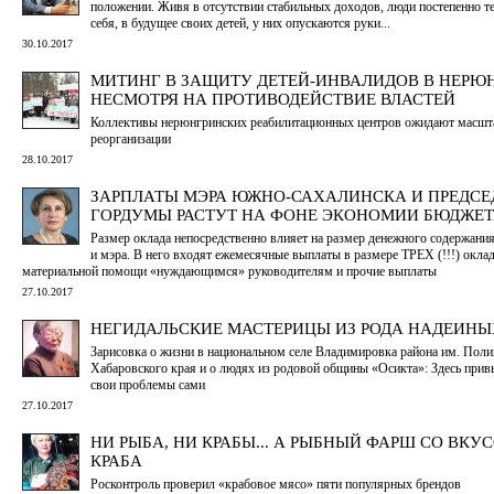
положении. Живя в отсутствии стабильных доходов, люди постепенно т
себя, в будущее своих детей, у них опускаются руки...
30.10.2017
МИТИНГ В ЗАЩИТУ ДЕТЕЙ-ИНВАЛИДОВ В НЕРЮН
НЕСМОТРЯ НА ПРОТИВОДЕЙСТВИЕ ВЛАСТЕЙ
Коллективы нерюнгринских реабилитационных центров ожидают масшт
реорганизации
28.10.2017
ЗАРПЛАТЫ МЭРА ЮЖНО-САХАЛИНСКА И ПРЕДСЕ
ГОРДУМЫ РАСТУТ НА ФОНЕ ЭКОНОМИИ БЮДЖЕ
Размер оклада непосредственно влияет на размер денежного содержания
и мэра. В него входят ежемесячные выплаты в размере ТРЕХ (!!!) оклад
материальной помощи «нуждающимся» руководителям и прочие выплаты
27.10.2017
НЕГИДАЛЬСКИЕ МАСТЕРИЦЫ ИЗ РОДА НАДЕИНЫ
Зарисовка о жизни в национальном селе Владимировка района им. Пол
Хабаровского края и о людях из родовой общины «Осикта»: Здесь прив
свои проблемы сами
27.10.2017
НИ РЫБА, НИ КРАБЫ... А РЫБНЫЙ ФАРШ СО ВКУ
КРАБА
Росконтроль проверил «крабовое мясо» пяти популярных брендов