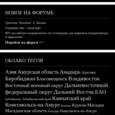
НОВОЕ НА ФОРУМЕ
Трилогия "Китобои" А. Вахова.
Охранник спит - смена идёт
80% российского медиаконтента это телевидение для пациентов психдиспансера
и наркологии.
Перейти на форум >>
ОБЛАКО ТЕГОВ
Азия
Амурская область
Анадырь
Арктика
Биробиджан
Владивосток
Благовещенск
Дальневосточный
Восточный военный округ
федеральный округ
Дальний Восток
ЕАО
Камчатский край
Забайкалье
Забайкальский край
Комсомольск-на-Амуре
Магадан
Курилы
Корякия
Магаданская область
Николаевск-на-Амуре
Находка