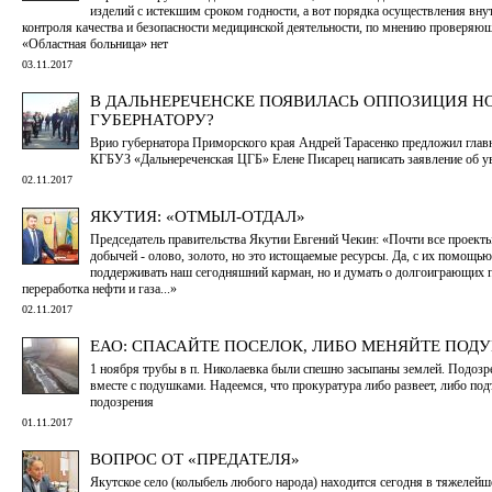
изделий с истекшим сроком годности, а вот порядка осуществления вну
контроля качества и безопасности медицинской деятельности, по мнению проверя
«Областная больница» нет
03.11.2017
В ДАЛЬНЕРЕЧЕНСКЕ ПОЯВИЛАСЬ ОППОЗИЦИЯ 
ГУБЕРНАТОРУ?
Врио губернатора Приморского края Андрей Тарасенко предложил глав
КГБУЗ «Дальнереченская ЦГБ» Елене Писарец написать заявление об у
02.11.2017
ЯКУТИЯ: «ОТМЫЛ-ОТДАЛ»
Председатель правительства Якутии Евгений Чекин: «Почти все проекты
добычей - олово, золото, но это истощаемые ресурсы. Да, с их помощью
поддерживать наш сегодняшний карман, но и думать о долгоиграющих п
переработка нефти и газа...»
02.11.2017
ЕАО: СПАСАЙТЕ ПОСЕЛОК, ЛИБО МЕНЯЙТЕ ПОД
1 ноября трубы в п. Николаевка были спешно засыпаны землей. Подозр
вместе с подушками. Надеемся, что прокуратура либо развеет, либо под
подозрения
01.11.2017
ВОПРОС ОТ «ПРЕДАТЕЛЯ»
Якутское село (колыбель любого народа) находится сегодня в тяжелей