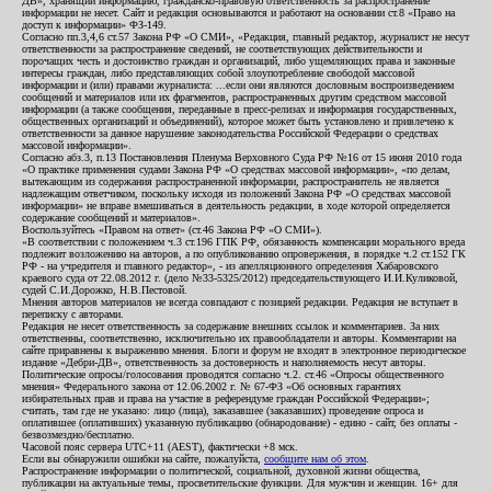
ДВ», хранящий информацию, гражданско-правовую ответственность за распространение
информации не несет. Сайт и редакция основываются и работают на основании ст.8 «Право на
доступ к информации» ФЗ-149.
Согласно пп.3,4,6 ст.57 Закона РФ «О СМИ», «Редакция, главный редактор, журналист не несут
ответственности за распространение сведений, не соответствующих действительности и
порочащих честь и достоинство граждан и организаций, либо ущемляющих права и законные
интересы граждан, либо представляющих собой злоупотребление свободой массовой
информации и (или) правами журналиста: ...если они являются дословным воспроизведением
сообщений и материалов или их фрагментов, распространенных другим средством массовой
информации (а также сообщения, переданные в пресс-релизах и информация государственных,
общественных организаций и объединений), которое может быть установлено и привлечено к
ответственности за данное нарушение законодательства Российской Федерации о средствах
массовой информации».
Согласно абз.3, п.13 Постановления Пленума Верховного Суда РФ №16 от 15 июня 2010 года
«О практике применения судами Закона РФ «О средствах массовой информации», «по делам,
вытекающим из содержания распространенной информации, распространитель не является
надлежащим ответчиком, поскольку исходя из положений Закона РФ «О средствах массовой
информации» не вправе вмешиваться в деятельность редакции, в ходе которой определяется
содержание сообщений и материалов».
Воспользуйтесь «Правом на ответ» (ст.46 Закона РФ «О СМИ»).
«В соответствии с положением ч.3 ст.196 ГПК РФ, обязанность компенсации морального вреда
подлежит возложению на авторов, а по опубликованию опровержения, в порядке ч.2 ст.152 ГК
РФ - на учредителя и главного редактор», - из апелляционного определения Хабаровского
краевого суда от 22.08.2012 г. (дело №33-5325/2012) председательствующего И.И.Куликовой,
судей С.И.Дорожко, Н.В.Пестовой.
Мнения авторов материалов не всегда совпадают с позицией редакции. Редакция не вступает в
переписку с авторами.
Редакция не несет ответственность за содержание внешних ссылок и комментариев. За них
ответственны, соответственно, исключительно их правообладатели и авторы. Комментарии на
сайте приравнены к выражению мнения. Блоги и форум не входят в электронное периодическое
издание «Дебри-ДВ», ответственность за достоверность и наполняемость несут авторы.
Политические опросы/голосования проводятся согласно ч.2. ст.46 «Опросы общественного
мнения» Федерального закона от 12.06.2002 г. № 67-ФЗ «Об основных гарантиях
избирательных прав и права на участие в референдуме граждан Российской Федерации»;
считать, там где не указано: лицо (лица), заказавшее (заказавших) проведение опроса и
оплатившее (оплативших) указанную публикацию (обнародование) - едино - сайт, без оплаты -
безвозмездно/бесплатно.
Часовой пояс сервера UTC+11 (AEST), фактически +8 мск.
Если вы обнаружили ошибки на сайте, пожалуйста,
сообщите нам об этом
.
Распространение информации о политической, социальной, духовной жизни общества,
публикации на актуальные темы, просветительские функции. Для мужчин и женщин. 16+ для