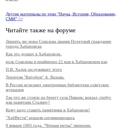
01.08.2017
Другие материалы по теме "Наука, История, Образование,
СМИ" >>
Читайте также на форуме
Лишить экс-мэра Соколова звания Почетный гражданин
города Хабаровска
Как это делают в Хабаровске.
роль Соколова в праймериз 22 мая в Хабаровском рае
П.В. Халов заслуживает этого
Трилогия "Китобои" А. Вахова.
В России исчезают электронные библиотеки советских
журналов
Так что же стояло на берегу села Пивань: вокзал, глобус
или памятник Сталину?
Кому надо ставить памятники в Хабаровске!
"ХабВести" решили оптимизировать
9 января 1905 года. "Чёрная метка" империи.