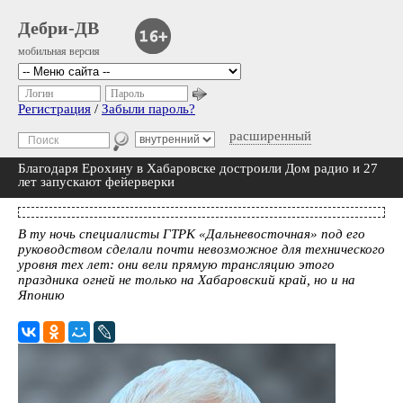
Дебри-ДВ
мобильная версия
Логин
Пароль
Регистрация
/
Забыли пароль?
расширенный
Благодаря Ерохину в Хабаровске достроили Дом радио и 27
лет запускают фейерверки
В ту ночь специалисты ГТРК «Дальневосточная» под его
руководством сделали почти невозможное для технического
уровня тех лет: они вели прямую трансляцию этого
праздника огней не только на Хабаровский край, но и на
Японию