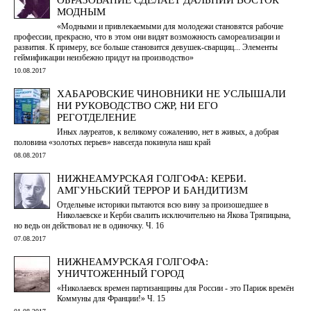
МОДНЫМ
«Модными и привлекаемыми для молодежи становятся рабочие
профессии, прекрасно, что в этом они видят возможность самореализации и
развития. К примеру, все больше становится девушек-сварщиц... Элементы
геймификации неизбежно придут на производство»
10.08.2017
ХАБАРОВСКИЕ ЧИНОВНИКИ НЕ УСЛЫШАЛИ
НИ РУКОВОДСТВО СЖР, НИ ЕГО
РЕГОТДЕЛЕНИЕ
Иных лауреатов, к великому сожалению, нет в живых, а добрая
половина «золотых перьев» навсегда покинула наш край
08.08.2017
НИЖНЕАМУРСКАЯ ГОЛГОФА: КЕРБИ.
АМГУНЬСКИЙ ТЕРРОР И БАНДИТИЗМ
Отдельные историки пытаются всю вину за произошедшее в
Николаевске и Керби свалить исключительно на Якова Тряпицына,
но ведь он действовал не в одиночку. Ч. 16
07.08.2017
НИЖНЕАМУРСКАЯ ГОЛГОФА:
УНИЧТОЖЕННЫЙ ГОРОД
«Николаевск времен партизанщины для России - это Париж времён
Коммуны для Франции!» Ч. 15