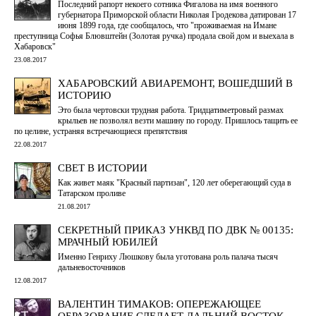
Последний рапорт некоего сотника Фигалова на имя военного
губернатора Приморской области Николая Гродекова датирован 17
июня 1899 года, где сообщалось, что "проживаемая на Имане
преступница Софья Блювштейн (Золотая ручка) продала свой дом и выехала в
Хабаровск"
23.08.2017
ХАБАРОВСКИЙ АВИАРЕМОНТ, ВОШЕДШИЙ В
ИСТОРИЮ
Это была чертовски трудная работа. Тридцатиметровый размах
крыльев не позволял везти машину по городу. Пришлось тащить ее
по целине, устраняя встречающиеся препятствия
22.08.2017
СВЕТ В ИСТОРИИ
Как живет маяк "Красный партизан", 120 лет оберегающий суда в
Татарском проливе
21.08.2017
СЕКРЕТНЫЙ ПРИКАЗ УНКВД ПО ДВК № 00135:
МРАЧНЫЙ ЮБИЛЕЙ
Именно Генриху Люшкову была уготована роль палача тысяч
дальневосточников
12.08.2017
ВАЛЕНТИН ТИМАКОВ: ОПЕРЕЖАЮЩЕЕ
ОБРАЗОВАНИЕ СДЕЛАЕТ ДАЛЬНИЙ ВОСТОК