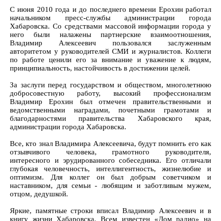
С июня 2010 года и до последнего времени Ерохин работал
начальником пресс-службы администрации города
Хабаровска. Со средствами массовой информации города у
него были налажены партнерские взаимоотношения,
Владимир Алексеевич пользовался заслуженным
авторитетом у руководителей СМИ и журналистов. Коллеги
по работе ценили его за внимание и уважение к людям,
принципиальность, настойчивость в достижении целей.
За заслуги перед государством и обществом, многолетнюю
добросовестную работу, высокий профессионализм
Владимир Ерохин был отмечен правительственными и
ведомственными наградами, почетными грамотами и
благодарностями правительства Хабаровского края,
администрации города Хабаровска.
Все, кто знал Владимира Алексеевича, будут помнить его как
отзывчивого человека, грамотного руководителя,
интересного и эрудированного собеседника. Его отличали
глубокая человечность, интеллигентность, жизнелюбие и
оптимизм. Для коллег он был добрым советчиком и
наставником, для семьи - любящим и заботливым мужем,
отцом, дедушкой.
Яркие, памятные строки вписал Владимир Алексеевич и в
книгу жизни Хабаровска. Всем известен «Дом радио» на