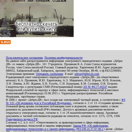
Пользовательское соглашение
,
Политика конфиденциальности
На данном сайте распространяется информация электронного периодического издания «Дебри-
ДВ» со знаком «Дебри-ДВ». 16+ Учредитель: Пронякин К.А. (член Союза журналистов
России, член Союза писателей России). Главный редактор: Харитонова И.Ю. Адрес редакции:
680032, Хабаровский край, Хабаровск, проспект 60-летия Октября, 88-46, т./ф.84212296081.
Электронная приемная:
Отправить сообщение
. E-mail:
editor@debri-dv.com
Редакционный совет электронного периодического издания «Дебри-ДВ» (на общественных
началах): К.А. Пронякин, И.Ю. Харитонова, А.Э. Мирмович, Ю.Н. Юрьев, Ю.В. Ковалев,
Л.Н. Левина, А.Ю. Жданов, Е.Н. Голубь, С.Н. Бурындин, Б.М. Сухинин, О.В. Егорова
Свидетельство о регистрации СМИ (Регистрационный номер)
ЭЛ № ФС77-45537
выдано
Федеральной службой по надзору в сфере связи, информационных технологий и массовых
коммуникаций (Роскомнадзор) 16.06.2011 г. Территория распространения: Российская
Федерация, зарубежные страны.
В 2006 г. проект «Дебри-ДВ» был создан как электронный частный архив, в соответствии с
ФЗ
№ 125 «Об архивном деле в Российской Федерации»
, согласно п. 2 ст. 13 «Создание архивов».
Основной фонд архива составляют публикации газет и журналов, изданные книги, а также
рукописи по дальневосточной (РФ) тематике. Доступ к архивным документам является
открытым в электронном виде, согласно п. 1 ст. 24 вышеобозначенного закона. Архивные
документы к частной собственности редакции не относятся, согласно ст.ст. 1275, 1276, 1306
Гражданского кодекса РФ
.
Согласно ч.2. п.3. ст.17 «Ответственность за правонарушения в сфере информации,
информационных технологий и защиты информации»
Закона РФ «Об информации,
информационных технологиях и о защите информации» (ФЗ-149 от 27.07.06 г.)
архив «Дебри-