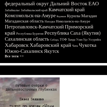
федеральный округ
Дальний Восток
ЕАО
Камчатский край
Забайкалье
Забайкальский край
Комсомольск-на-Амуре
Магадан
Курилы
Корякия
Магаданская область
Николаевск-на-Амуре
Находка
Приморский
Петропавловск-Камчатский
край
Республика Саха (Якутия)
Республика Бурятия
Сахалинская область
ТОФ
Тында
Улан-Удэ
Уссурийск
Сибирь
Хабаровск
Хабаровский край
Чукотка
Чита
Южно-Сахалинск
Якутск
Все теги >>