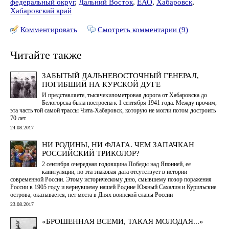
федеральный округ
,
Дальний Восток
,
ЕАО
,
Хабаровск
,
Хабаровский край
Комментировать
Смотреть комментарии (9)
Читайте также
ЗАБЫТЫЙ ДАЛЬНЕВОСТОЧНЫЙ ГЕНЕРАЛ,
ПОГИБШИЙ НА КУРСКОЙ ДУГЕ
И представляете, тысячекилометровая дорога от Хабаровска до
Белогорска была построена к 1 сентября 1941 года. Между прочим,
эта часть той самой трассы Чита-Хабаровск, которую не могли потом достроить
70 лет
24.08.2017
НИ РОДИНЫ, НИ ФЛАГА. ЧЕМ ЗАПАЧКАН
РОССИЙСКИЙ ТРИКОЛОР?
2 сентября очередная годовщина Победы над Японией, ее
капитуляции, но эта знаковая дата отсутствует в истории
современной России. Этому историческому дню, смывшему позор поражения
России в 1905 году и вернувшему нашей Родине Южный Сахалин и Курильские
острова, оказывается, нет места в Днях воинской славы России
23.08.2017
«БРОШЕННАЯ ВСЕМИ, ТАКАЯ МОЛОДАЯ...»