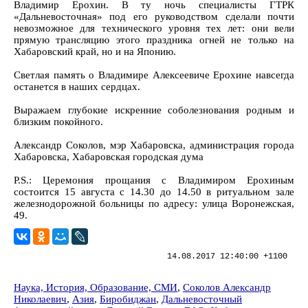
Владимир Ерохин. В ту ночь специалисты ГТРК
«Дальневосточная» под его руководством сделали почти
невозможное для технического уровня тех лет: они вели
прямую трансляцию этого праздника огней не только на
Хабаровский край, но и на Японию.
Светлая память о Владимире Алексеевиче Ерохине навсегда
оста­нется в наших сердцах.
Выражаем глубокие искренние соболезнования родным и
близким покойного.
Александр Соколов, мэр Хабаровска, администрация города
Хабаровска, Хабаровская городская дума
P.S.: Церемония прощания с Владимиром Ерохиным
состоится 15 августа с 14.30 до 14.50 в ритуальном зале
железнодорожной больницы по адресу: улица Воронежская,
49.
14.08.2017 12:40:00 +1100
Наука, История, Образование, СМИ
,
Соколов Александр
Николаевич
,
Азия
,
Биробиджан
,
Дальневосточный