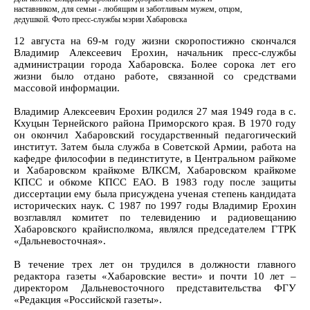
наставником, для семьи - любящим и заботливым мужем, отцом,
дедушкой. Фото пресс-службы мэрии Хабаровска
12 августа на 69-м году жизни скоропостижно скончался
Владимир Алексеевич Ерохин, начальник пресс-службы
администрации города Хабаровска. Более сорока лет его
жизни было отдано работе, связанной со средствами
массовой информации.
Владимир Алексеевич Ерохин родился 27 мая 1949 года в с.
Кхуцын Тернейского района Приморского края. В 1970 году
он окончил Хабаровский государственный педагогический
институт. Затем была служба в Советской Армии, работа на
кафедре философии в пединституте, в Центральном райкоме
и Хабаровском крайкоме ВЛКСМ, Хабаровском крайкоме
КПСС и обкоме КПСС ЕАО. В 1983 году после защиты
диссертации ему была присуждена ученая степень кандидата
исторических наук. С 1987 по 1997 годы Владимир Ерохин
возглавлял комитет по телевидению и радиовещанию
Хабаровского крайисполкома, являлся председателем ГТРК
«Дальневосточная».
В течение трех лет он трудился в должности главного
редактора газеты «Хабаровские вести» и почти 10 лет –
директором Дальневосточного представительства ФГУ
«Редакция «Российской газеты».