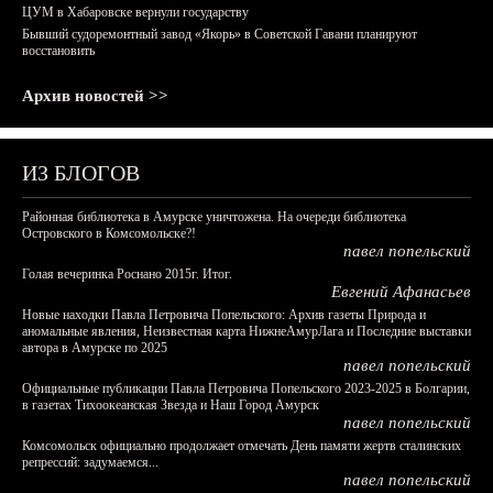
ЦУМ в Хабаровске вернули государству
Бывший судоремонтный завод «Якорь» в Советской Гавани планируют
восстановить
Архив новостей >>
ИЗ БЛОГОВ
Районная библиотека в Амурске уничтожена. На очереди библиотека
Островского в Комсомольске?!
павел попельский
Голая вечеринка Роснано 2015г. Итог.
Евгений Афанасьев
Новые находки Павла Петровича Попельского: Архив газеты Природа и
аномальные явления, Неизвестная карта НижнеАмурЛага и Последние выставки
автора в Амурске по 2025
павел попельский
Официальные публикации Павла Петровича Попельского 2023-2025 в Болгарии,
в газетах Тихоокеанская Звезда и Наш Город Амурск
павел попельский
Комсомольск официально продолжает отмечать День памяти жертв сталинских
репрессий: задумаемся...
павел попельский