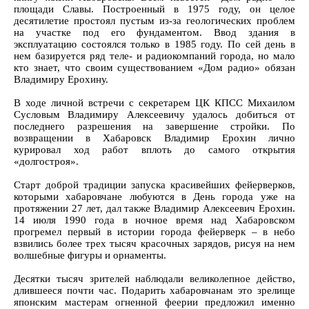
площади Славы. Построенный в 1975 году, он целое
десятилетие простоял пустым из-за геологических проблем
на участке под его фундаментом. Ввод здания в
эксплуатацию состоялся только в 1985 году. По сей день в
нем базируется ряд теле- и радиокомпаний города, но мало
кто знает, что своим существованием «Дом радио» обязан
Владимиру Ерохину.
В ходе личной встречи с секретарем ЦК КПСС Михаилом
Сусловым Владимиру Алексеевичу удалось добиться от
последнего разрешения на завершение стройки. По
возвращении в Хабаровск Владимир Ерохин лично
курировал ход работ вплоть до самого открытия
«долгостроя».
Старт доброй традиции запуска красивейших фейерверков,
которыми хабаровчане любуются в День города уже на
протяжении 27 лет, дал также Владимир Алексеевич Ерохин.
14 июля 1990 года в ночное время над Хабаровском
прогремел первый в истории города фейерверк – в небо
взвились более трех тысяч красочных зарядов, рисуя на нем
волшебные фигуры и орнаменты.
Десятки тысяч зрителей наблюдали великолепное действо,
длившееся почти час. Подарить хабаровчанам это зрелище
японским мастерам огненной феерии предложил именно