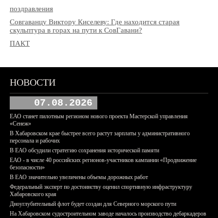
поздравления
Совгаванцу Виктору Киселеву: Где находится старая
скульптура в горах на пути к СовГавани?
ПАКТ
НОВОСТИ
07.08.2026
ЕАО станет пилотным регионом нового проекта Мастерской управления
«Сенеж»
В Хабаровском крае быстрее всего растут зарплаты у административного
персонала и рабочих
В ЕАО обсудили стратегию сохранения исторической памяти
ЕАО - в числе 40 российских регионов-участников кампании «Продвижение
безопасности»
В ЕАО значительно увеличены объемы дорожных работ
Федеральный эксперт по достоинству оценил спортивную инфраструктуру
Хабаровского края
Дноуглубительный флот будет создан для Северного морского пути
На Хабаровском судостроительном заводе началось производство дебаркадеров