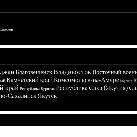
ркологии.
джан
Владивосток
Благовещенск
Восточный воен
Камчатский край
Комсомольск-на-Амуре
К
рай
Корякия
й край
Республика Саха (Якутия)
Са
Республика Бурятия
о-Сахалинск
Якутск