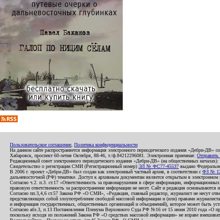
Пользовательское соглашение
,
Политика конфиденциальности
На данном сайте распространяется информация электронного периодического издания «Дебри-ДВ» с
Хабаровск, проспект 60-летия Октября, 88-46, т./ф.84212296081. Электронная приемная:
Отправить
Редакционный совет электронного периодического издания «Дебри-ДВ» (на общественных началах
Свидетельство о регистрации СМИ (Регистрационный номер)
ЭЛ № ФС77-45537
выдано Федеральной
В 2006 г. проект «Дебри-ДВ» был создан как электронный частный архив, в соответствии с
ФЗ № 12
дальневосточной (РФ) тематике. Доступ к архивным документам является открытым в электронном вид
Согласно ч.2. п.3. ст.17 «Ответственность за правонарушения в сфере информации, информационн
правовую ответственность за распространение информации не несет. Сайт и редакция основываются 
Согласно пп.3,4,6 ст.57 Закона РФ «О СМИ», «Редакция, главный редактор, журналист не несут отв
представляющих собой злоупотребление свободой массовой информации и (или) правами журналиста:
и информация государственных, общественных организаций и объединений), которое может быть уста
Согласно абз.3, п.13 Постановления Пленума Верховного Суда РФ №16 от 15 июня 2010 года «О пр
поскольку исходя из положений Закона РФ «О средствах массовой информации» не вправе вмешивать