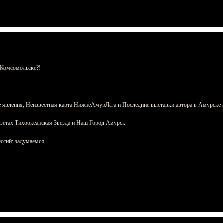
 Комсомольске?!
 явления, Неизвестная карта НижнеАмурЛага и Последние выставки автора в Амурске 
азетах Тихоокеанская Звезда и Наш Город Амурск
сий: задумаемся...