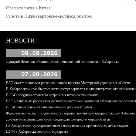
Стоматология в Китае
Работа в Нижневартовске-делимся опытом
НОВОСТИ
08.08.2026
Дмитрий Демешин объявил режим повышенной готовности в Хабаровске
07.08.2026
ЕАО станет пилотным регионом нового проекта Мастерской управления «Сенеж»
В Хабаровском крае быстрее всего растут зарплаты у административного персонала 
В ЕАО обсудили стратегию сохранения исторической памяти
ЕАО - в числе 40 российских регионов-участников кампании «Продвижение безопас
В ЕАО значительно увеличены объемы дорожных работ
Федеральный эксперт по достоинству оценил спортивную инфраструктуру Хабаровс
Дноуглубительный флот будет создан для Северного морского пути
На Хабаровском судостроительном заводе началось производство дебаркадеров
ЦУМ в Хабаровске вернули государству