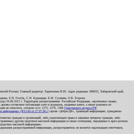
телей России). Главный редактор: Харитонова И.Ю. Адрес редакции: 680032, Хабаровский край,
данов, Е.Н. Голубь, С.Н. Бурындин, Б.М. Сухинин, О.В. Егорова
р) 16.06.2011 г. Территория распространения: Российская Федерация, зарубежные страны.
д архива составляют публикации газет и журналов, изданные книги, а также рукописи по
и не относятся, согласно ст.ст. 1275, 1276, 1306
Гражданского кодекса РФ
.
 информации» (ФЗ-149 от 27.07.06 г.)
архив «Дебри-ДВ», хранящий информацию, гражданско-
остоинство граждан и организаций, либо ущемляющих права и законные интересы граждан, либо
страненных другим средством массовой информации (а также сообщения, переданные в пресс-релизах
 средствах массовой информации».
держания распространенной информации, распространитель не является надлежащим ответчиком,