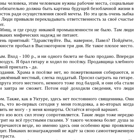
зьяны человека, этим человекам нужны рабочие места, социальные
И обязательно должна быть картина будущей безоблачной жизни в
осток ради осуществления своей мечты. Но эта цель очень зыбка
. Люди привыкли перекладывать ответственность за своё счастье
ит.
ойбищ, и где сроду никакой промышленности не было. Там люди
Никаких мифических надежд не питают.
нь приятный: "Здравствуйте. Вы, наверное, Павел? Пойдёмте,
ожности пробыл в Высокогорном три дня. Не такое плохое место.
. Вход - 100 р., и ни одного билета не было продано. Впереди
воздух. Я брал гитару и ходил по посёлку. Продавщица хлебного
мой приехать - да.
дания. Храма в посёлке нет, но пожертвования собираются, и
удивлённый местный, слегка поддатый. Просил сыграть на гитаре.
одруга этого местного, немного тоже под балдой, и они оба стали
ти завтра не сможет. Потом ещё доходили сведения, что люди
. Также, как в Уктуре, здесь нет постоянного священника. Они
ь, что во-первых сегодня у меня голодовка, а во-вторых когда
лить не могу - у меня концерты. Остаётся второй вариант.
то изо всех сил этому сопротивляется. Такие люди тоже нередко
трит на всё грустными глазами. У такого человека болит душа за
тречаются везде, но именно здесь они особенно ярко проявлены
сидит. Никаких вознаграждений не ждёт за свою самоотверженную
нтраста.