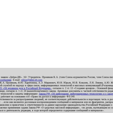
о знаком «Дебри-ДВ». 16+ Учредитель: Пронякин К.А. (член Союза журналистов России, член Союза писа
 сообщение
. E-mail:
editor@debri-dv.com
): К.А. Пронякин, И.Ю. Харитонова, А.Э. Мирмович, Ю.Н. Юрьев, Ю.В. Ковалев, Л.Н. Левина, А.Ю. Ж
 службой по надзору в сфере связи, информационных технологий и массовых коммуникаций (Роскомнадзо
5 «Об архивном деле в Российской Федерации»
, согласно п. 2 ст. 13 «Создание архивов». Основной фон
е, согласно п. 1 ст. 24 вышеобозначенного закона. Архивные документы к частной собственности редакци
ых технологий и защиты информации»
Закона РФ «Об информации, информационных технологиях и о защите
и работают на основании ст.8 «Право на доступ к информации» ФЗ-149.
етственности за распространение сведений, не соответствующих действительности и порочащих честь и д
 ...если они являются дословным воспроизведением сообщений и материалов или их фрагментов, распро
новлено и привлечено к ответственности за данное нарушение законодательства Российской Федерации о
актике применения судами Закона РФ «О средствах массовой информации», «по делам, вытекающим из со
ся в деятельность редакции, в ходе которой определяется содержание сообщений и материалов».