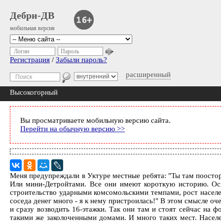
Дебри-ДВ
мобильная версия
Логин
Пароль
Регистрация
/
Забыли пароль?
расширенный
Высокогорный
Вы просматриваете мобильную версию сайта.
Перейти на обычную версию >>
Меня предупреждали в Уктуре местные ребята: "Ты там поосто
Или мини-Детройтами. Все они имеют короткую историю. Осно
строительство ударными комсомольскими темпами, рост населени
соседа денег много - я к нему пристроилась!" В этом смысле о
и сразу возводить 16-этажки. Так они там и стоят сейчас на
такими же заколоченными домами. И много таких мест. Населен