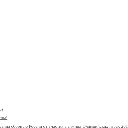
м!
гом!
нил сборную России от участия в зимних Олимпийских играх 2018