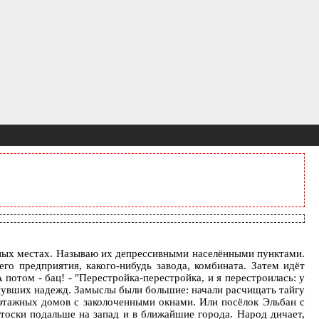
бных местах. Называю их депрессивными населёнными пунктами.
о предприятия, какого-нибудь завода, комбината. Затем идёт
потом - бац! - "Перестройка-перестройка, и я перестроилась: у
ухнувших надежд. Замыслы были большие: начали расчищать тайгу
-этажных домов с заколоченными окнами. Или посёлок Эльбан с
 тоски подальше на запад и в ближайшие города. Народ дичает,