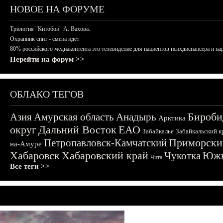
НОВОЕ НА ФОРУМЕ
Трилогия "Китобои" А. Вахова.
Охранник спит - смена идёт
80% российского медиаконтента это телевидение для пациентов психдиспансера и на
Перейти на форум >>
ОБЛАКО ТЕГОВ
Бироби
Азия
Амурская область
Анадырь
Арктика
округ
Дальний Восток
ЕАО
Забайкалье
Забайкальский к
Приморски
Петропавловск-Камчатский
на-Амуре
Хабаровск
Хабаровский край
Чукотка
Южн
Чита
Все теги >>