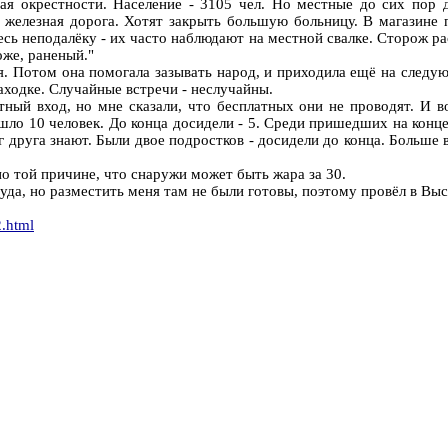
ая окрестности. Население - 3105 чел. Но местные до сих пор д
железная дорога. Хотят закрыть большую больницу. В магазине п
есь неподалёку - их часто наблюдают на местной свалке. Сторож рас
оже, раненый."
я. Потом она помогала зазывать народ, и приходила ещё на след
ходке. Случайные встречи - неслучайны.
тный вход, но мне сказали, что бесплатных они не проводят. И 
ишло 10 человек. До конца досидели - 5. Среди пришедших на ко
уг друга знают. Были двое подростков - досидели до конца. Больше
о той причине, что снаружи может быть жара за 30.
да, но разместить меня там не были готовы, поэтому провёл в Выс
2.html