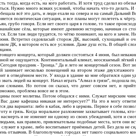
ть тогда, когда есть, на кого работать. И хотя труд сделал из обе
ться. Нужно много всяких условий, чтобы начать что-то делать. 
бещала всё это дать, и люди ехали на севера и на самый Дальний В
няется политическая ситуация, и все планы могут полететь к чёрту
ьян, грубо говоря. Если нет своего царя в голове, то такое происход
 нанайские сёла, которые имеют древнюю историю, начиная со ст
. Если там люди трудятся, то чётко понимают, на кого и зачем. 
ня. Встретил седовласый сторож ДК, высокий, сухощавый и оче
ковом ДК, в котором есть все условия. Даже душ есть. В общей сл
ицами.
оящего концерта, который должен состояться 4 июня, был неважным
о зной не ощущается. Континентальный климат, неосязаемый лёгкий 
Сегодня праздник - Троица." Да и лето не концертный сезон. Вот зи
й занимает несколько помещений на втором этаже двухэтажного з
тоит в отведённом месте. У входа в здание ко мне обратился один 
 звать людей на концерт. Начал играть "Алмаз в грязи", подошла п
ми словами. Но потом он сказал, что денег совсем нет, и прий
озможно, проблема вовсе не в этом.
нщины поют молитвы. Потом общался с ними. Служат мирским чином
 Вас даже кафешка никакая не интересует?" На это я могу ответит
ся два варианта: либо в кабак, либо в церковь. Первое я себе позво
у и грязь. Когда моральное разложение захватывает головы, кто-
 насмерть и не изменит ни одному из своих убеждений, хотя и смо
людьми, как правило, привлекательны подобные места, хотя они вс
о служит в храме, либо воспитывает приёмных детей. Без дела не 
чень отзывчив. В благополучных городах нет такого социального ко