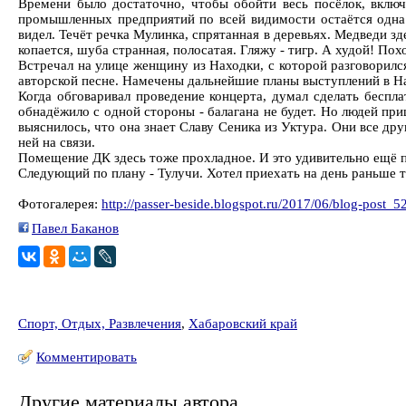
Времени было достаточно, чтобы обойти весь посёлок, включ
промышленных предприятий по всей видимости остаётся одна 
видел. Течёт речка Мулинка, спрятанная в деревьях. Медведи зд
копается, шуба странная, полосатая. Гляжу - тигр. А худой! Пох
Встречал на улице женщину из Находки, с которой разговорилс
авторской песне. Намечены дальнейшие планы выступлений в На
Когда обговаривал проведение концерта, думал сделать беспла
обнадёжило с одной стороны - балагана не будет. Но людей пр
выяснилось, что она знает Славу Сеника из Уктура. Они все др
ней на связи.
Помещение ДК здесь тоже прохладное. И это удивительно ещё п
Следующий по плану - Тулучи. Хотел приехать на день раньше ту
Фотогалерея:
http://passer-beside.blogspot.ru/2017/06/blog-post_5
Павел Баканов
Спорт, Отдых, Развлечения
,
Хабаровский край
Комментировать
Другие материалы автора