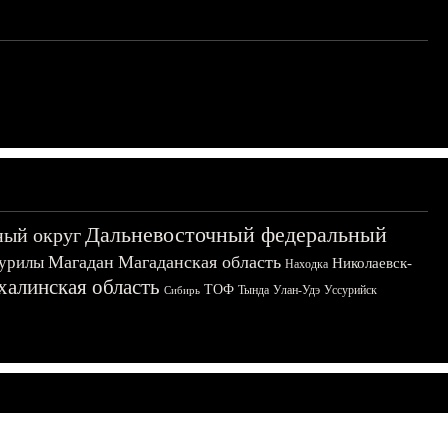
Дальневосточный федеральный
ный округ
Магадан
Магаданская область
урилы
Николаевск-
Находка
халинская область
ТОФ
Тында
Улан-Удэ
Уссурийск
Сибирь