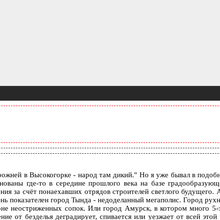
рожней в Высокогорке - народ там дикий." Но я уже бывал в подо
ваны где-то в середине прошлого века на базе градообразующег
я за счёт понаехавших отрядов строителей светлого будущего. А 
чень показателен город Тында - недоделанный мегаполис. Город р
 фоне неостриженных сопок. Или город Амурск, в котором много 5
ие от безделья деградирует, спивается или уезжает от всей этой