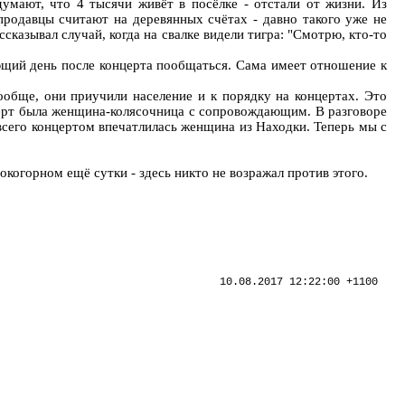
умают, что 4 тысячи живёт в посёлке - отстали от жизни. Из
родавцы считают на деревянных счётах - давно такого уже не
сказывал случай, когда на свалке видели тигра: "Смотрю, кто-то
ующий день после концерта пообщаться. Сама имеет отношение к
вообще, они приучили население и к порядку на концертах. Это
нцерт была женщина-колясочница с сопровождающим. В разговоре
 всего концертом впечатлилась женщина из Находки. Теперь мы с
окогорном ещё сутки - здесь никто не возражал против этого.
10.08.2017 12:22:00 +1100