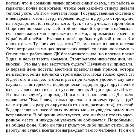
потому что в сознании людей прочно сидит схема, что работа ес
гарантии, почва под ногами, чтобы был какой-то стимул шевели
тёплом уюте. Об этом мечтали люди. Государственная система о
и ненадёжна: стоит ветру перемен подуть в другую сторону, ме
на государство, или ещё на кого. Чуть что случись, и город обез
В противоположность всей этой печальной картине я наблюдал
счастливо живут многодетными семьями, а промыслы не меняются
В рабочий посёлок Высокогорный прибыл глубокой ночью 3 ию
провожу вас. Тут не очень далеко." Разместился в новом посел
Хотя встречал на улицах нескольких людей со страшноватыми л
Отношение работников ДК благожелательное, но прогноз предст
2 дня, и нельзя терять времени. Стоят жаркие июньские дни, н
киоска: "Это вы у нас выступать будете? Неудачно вы приехали. 
В первый день посетил местный православный приход, которы
неизвестно, когда начнётся строительство. Пока только крест с
Я для того и взял её, чтобы играть при каждом удобном случае и
слушать с интересом, периодически задирая друг друга едки
отказывались идти из-за отсутствия денег. Люди в долгах. Но, в
Я попал на службу в приход. Прихожан - ноль человек. Две же
удивились: "Вы, Павел, только приехали и почему сразу сюда?
насмотришься разрухи кругом (в головах, разумеется), то остаёт
В депрессивных населённых пунктах можно увидеть рядом чистот
встречаются. В общении чувствуется, что он будет стоять здесь
родное место, и никуда он уезжать не собирается. Подобными 
на общем фоне. Либо он тянет культуру, либо пишет стихи, либ
работу, но судьба всегда вознаграждает такого человека. И он о