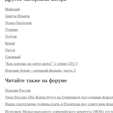
Майский
Заветы Ильича
Уська-Орочская
Тумнин
Тулучи
Кенай
Уктур
Снежный
"Как хорошо на свете жить!" 1 серия (2017)
Плоская Земля - сценарий фильма, часть 3
Читайте также на форуме
Пошлая Россия
Урок России: Обе Кореи будут на Олимпиаде под единым флаго
Наши спортсмены должны ехать в Пхенчхан под советским фла
Исполком Международного олимпийского комитета (МОК) отстра