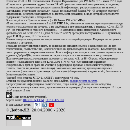
Согласно абз.3, п.13 Постановления Пленума Верховного Суда РФ №16 от 15 июня 2010 года
«О практике применения судами Закона РФ «О средствах массовой информации», «по делам,
вытекающим из содержания распространенной информации, распространитель не является
надлежащим ответчиком, поскольку исходя из положений Закона РФ «О средствах массовой
информации» не вправе вмешиваться в деятельность редакции, в ходе которой определяется
содержание сообщений и материалов».
Воспользуйтесь «Правом на ответ» (ст.46 Закона РФ «О СМИ»).
«В соответствии с положением ч.3 ст.196 ГПК РФ, обязанность компенсации морального вреда
подлежит возложению на авторов, а по опубликованию опровержения, в порядке ч.2 ст.152 ГК
РФ - на учредителя и главного редактор», - из апелляционного определения Хабаровского
краевого суда от 22.08.2012 г. (дело №33-5325/2012) председательствующего И.И.Куликовой,
судей С.И.Дорожко, Н.В.Пестовой.
Мнения авторов материалов не всегда совпадают с позицией редакции. Редакция не вступает в
переписку с авторами.
Редакция не несет ответственность за содержание внешних ссылок и комментариев. За них
ответственны, соответственно, исключительно их правообладатели и авторы. Комментарии на
сайте приравнены к выражению мнения. Блоги и форум не входят в электронное периодическое
издание «Дебри-ДВ», ответственность за достоверность и наполняемость несут авторы.
Политические опросы/голосования проводятся согласно ч.2. ст.46 «Опросы общественного
мнения» Федерального закона от 12.06.2002 г. № 67-ФЗ «Об основных гарантиях
избирательных прав и права на участие в референдуме граждан Российской Федерации»;
считать, там где не указано: лицо (лица), заказавшее (заказавших) проведение опроса и
оплатившее (оплативших) указанную публикацию (обнародование) - едино - сайт, без оплаты -
безвозмездно/бесплатно.
Часовой пояс сервера UTC+11 (AEST), фактически +8 мск.
Если вы обнаружили ошибки на сайте, пожалуйста,
сообщите нам об этом
.
Распространение информации о политической, социальной, духовной жизни общества,
публикации на актуальные темы, просветительские функции. Для мужчин и женщин. 16+ для
детей старше 16 лет.
СМИ не получает субсидий.
Адреса сайта:
DEBRI-DV.COM
,
DEBRI-DV.RU
.
В социальных сетях:
© Дебри-ДВ, 20.04.2006 - 2026