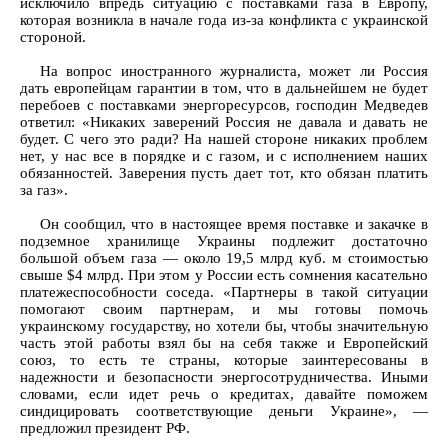
исключило впредь ситуацию с поставками газа в Европу,
которая возникла в начале года из-за конфликта с украинской
стороной.
На вопрос иностранного журналиста, может ли Россия
дать европейцам гарантии в том, что в дальнейшем не будет
перебоев с поставками энергоресурсов, господин Медведев
ответил: «Никаких заверений Россия не давала и давать не
будет. С чего это ради? На нашей стороне никаких проблем
нет, у нас все в порядке и с газом, и с исполнением наших
обязанностей. Заверения пусть дает тот, кто обязан платить
за газ».
Он сообщил, что в настоящее время поставке и закачке в
подземное хранилище Украины подлежит достаточно
большой объем газа — около 19,5 млрд куб. м стоимостью
свыше $4 млрд. При этом у России есть сомнения касательно
платежеспособности соседа. «Партнеры в такой ситуации
помогают своим партнерам, и мы готовы помочь
украинскому государству, но хотели бы, чтобы значительную
часть этой работы взял бы на себя также и Европейский
союз, то есть те страны, которые заинтересованы в
надежности и безопасности энергосотрудничества. Иными
словами, если идет речь о кредитах, давайте поможем
синдицировать соответствующие деньги Украине», —
предложил президент РФ.