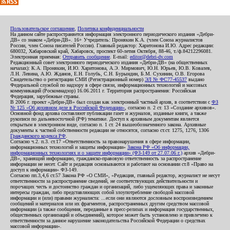
Пользовательское соглашение
,
Политика конфиденциальности
На данном сайте распространяется информация электронного периодического издания «Дебри-
ДВ» со знаком «Дебри-ДВ». 16+ Учредитель: Пронякин К.А. (член Союза журналистов
России, член Союза писателей России). Главный редактор: Харитонова И.Ю. Адрес редакции:
680032, Хабаровский край, Хабаровск, проспект 60-летия Октября, 88-46, т./ф.84212296081.
Электронная приемная:
Отправить сообщение
. E-mail:
editor@debri-dv.com
Редакционный совет электронного периодического издания «Дебри-ДВ» (на общественных
началах): К.А. Пронякин, И.Ю. Харитонова, А.Э. Мирмович, Ю.Н. Юрьев, Ю.В. Ковалев,
Л.Н. Левина, А.Ю. Жданов, Е.Н. Голубь, С.Н. Бурындин, Б.М. Сухинин, О.В. Егорова
Свидетельство о регистрации СМИ (Регистрационный номер)
ЭЛ № ФС77-45537
выдано
Федеральной службой по надзору в сфере связи, информационных технологий и массовых
коммуникаций (Роскомнадзор) 16.06.2011 г. Территория распространения: Российская
Федерация, зарубежные страны.
В 2006 г. проект «Дебри-ДВ» был создан как электронный частный архив, в соответствии с
ФЗ
№ 125 «Об архивном деле в Российской Федерации»
, согласно п. 2 ст. 13 «Создание архивов».
Основной фонд архива составляют публикации газет и журналов, изданные книги, а также
рукописи по дальневосточной (РФ) тематике. Доступ к архивным документам является
открытым в электронном виде, согласно п. 1 ст. 24 вышеобозначенного закона. Архивные
документы к частной собственности редакции не относятся, согласно ст.ст. 1275, 1276, 1306
Гражданского кодекса РФ
.
Согласно ч.2. п.3. ст.17 «Ответственность за правонарушения в сфере информации,
информационных технологий и защиты информации»
Закона РФ «Об информации,
информационных технологиях и о защите информации» (ФЗ-149 от 27.07.06 г.)
архив «Дебри-
ДВ», хранящий информацию, гражданско-правовую ответственность за распространение
информации не несет. Сайт и редакция основываются и работают на основании ст.8 «Право на
доступ к информации» ФЗ-149.
Согласно пп.3,4,6 ст.57 Закона РФ «О СМИ», «Редакция, главный редактор, журналист не несут
ответственности за распространение сведений, не соответствующих действительности и
порочащих честь и достоинство граждан и организаций, либо ущемляющих права и законные
интересы граждан, либо представляющих собой злоупотребление свободой массовой
информации и (или) правами журналиста: ...если они являются дословным воспроизведением
сообщений и материалов или их фрагментов, распространенных другим средством массовой
информации (а также сообщения, переданные в пресс-релизах и информация государственных,
общественных организаций и объединений), которое может быть установлено и привлечено к
ответственности за данное нарушение законодательства Российской Федерации о средствах
массовой информации».