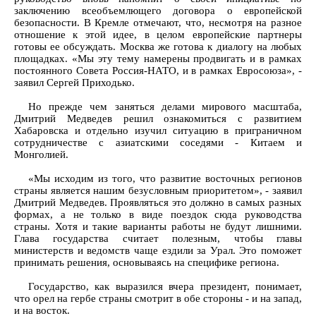
заключению всеобъемлющего договора о европейской
безопасности. В Кремле отмечают, что, несмотря на разное
отношение к этой идее, в целом европейские партнеры
готовы ее обсуждать. Москва же готова к диалогу на любых
площадках. «Мы эту тему намерены продвигать и в рамках
постоянного Совета Россия-НАТО, и в рамках Евросоюза», -
заявил Сергей Приходько.
Но прежде чем заняться делами мирового масштаба,
Дмитрий Медведев решил ознакомиться с развитием
Хабаровска и отдельно изучил ситуацию в приграничном
сотрудничестве с азиатскими соседями - Китаем и
Монголией.
«Мы исходим из того, что развитие восточных регионов
страны является нашим безусловным приоритетом», - заявил
Дмитрий Медведев. Проявляться это должно в самых разных
формах, а не только в виде поездок сюда руководства
страны. Хотя и такие варианты работы не будут лишними.
Глава государства считает полезным, чтобы главы
министерств и ведомств чаще ездили за Урал. Это поможет
принимать решения, основываясь на специфике региона.
Государство, как выразился вчера президент, понимает,
что орел на гербе страны смотрит в обе стороны - и на запад,
и на восток.