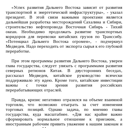
«Успех развития Дальнего Востока зависит от развития
транспортной и энергетической инфраструктуры», - указал
президент. В этой связи важными проектами является
дальнейшая разработка месторождений Сахалина и Сибири,
строительство нефтепровода Восточная Сибирь - Тихий
океан. Необходимо продолжать развитие транспортных
коридоров для перевозки китайских грузов по Транссибу.
«Потенциал Дальнего Востока огромен», - подчеркнул
Медведев. Надо переходить от экспорта сырья к его глубокой
переработке.
При этом программы развития Дальнего Востока, уверен
глава государства, следует увязать с программами развития
северных регионов Китая. В двусторонних беседах,
рассказал Медведев, китайское руководство всячески
поддерживало эту идею. Кроме того, китайские инвестиции
важны с точки зрения развития российских
перерабатывающих отраслей.
Правда, кризис негативно отразился на объеме взаимной
торговли, что возможно отыграть за счет изменения
торговых позиций. Однако задача, по мнению главы
государства, куда масштабнее. «Для нас крайне важно
сформировать нормальное отношение к приезжим, а
иностранным рабочим привить уважение к нашим законам и