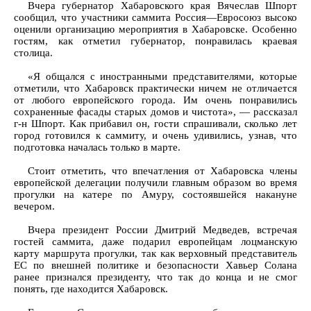
Вчера губернатор Хабаровского края Вячеслав Шпорт
сообщил, что участники саммита Россия—Евросоюз высоко
оценили организацию мероприятия в Хабаровске. Особенно
гостям, как отметил губернатор, понравилась краевая
столица.
«Я общался с иностранными представителями, которые
отметили, что Хабаровск практически ничем не отличается
от любого европейского города. Им очень понравились
сохраненные фасады старых домов и чистота», — рассказал
г-н Шпорт. Как прибавил он, гости спрашивали, сколько лет
город готовился к саммиту, и очень удивились, узнав, что
подготовка началась только в марте.
Стоит отметить, что впечатления от Хабаровска члены
европейской делегации получили главным образом во время
прогулки на катере по Амуру, состоявшейся накануне
вечером.
Вчера президент России Дмитрий Медведев, встречая
гостей саммита, даже подарил европейцам лоцманскую
карту маршрута прогулки, так как верховный представитель
ЕС по внешней политике и безопасности Хавьер Солана
ранее признался президенту, что так до конца и не смог
понять, где находится Хабаровск.