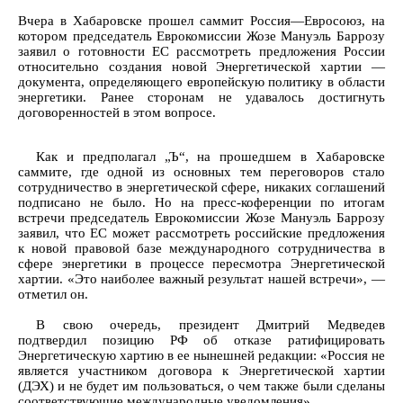
Вчера в Хабаровске прошел саммит Россия—Евросоюз, на
котором председатель Еврокомиссии Жозе Мануэль Баррозу
заявил о готовности ЕС рассмотреть предложения России
относительно создания новой Энергетической хартии —
документа, определяющего европейскую политику в области
энергетики. Ранее сторонам не удавалось достигнуть
договоренностей в этом вопросе.
Как и предполагал „Ъ“, на прошедшем в Хабаровске
саммите, где одной из основных тем переговоров стало
сотрудничество в энергетической сфере, никаких соглашений
подписано не было. Но на пресс-коференции по итогам
встречи председатель Еврокомиссии Жозе Мануэль Баррозу
заявил, что ЕС может рассмотреть российские предложения
к новой правовой базе международного сотрудничества в
сфере энергетики в процессе пересмотра Энергетической
хартии. «Это наиболее важный результат нашей встречи», —
отметил он.
В свою очередь, президент Дмитрий Медведев
подтвердил позицию РФ об отказе ратифицировать
Энергетическую хартию в ее нынешней редакции: «Россия не
является участником договора к Энергетической хартии
(ДЭХ) и не будет им пользоваться, о чем также были сделаны
соответствующие международные уведомления».