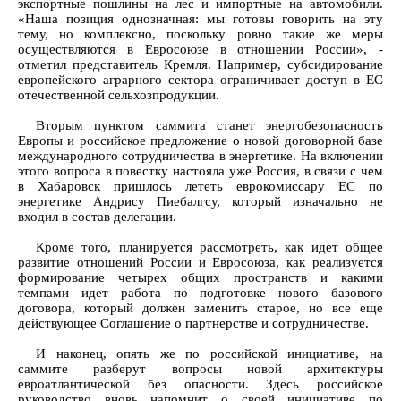
экспортные пошлины на лес и импортные на автомобили.
«Наша позиция однозначная: мы готовы говорить на эту
тему, но комплексно, поскольку ровно такие же меры
осуществляются в Евросоюзе в отношении России», -
отметил представитель Кремля. Например, субсидирование
европейского аграрного сектора ограничивает доступ в ЕС
отечественной сельхозпродукции.
Вторым пунктом саммита станет энергобезопасность
Европы и российское предложение о новой договорной базе
международного сотрудничества в энергетике. На включении
этого вопроса в повестку настояла уже Россия, в связи с чем
в Хабаровск пришлось лететь еврокомиссару ЕС по
энергетике Андрису Пиебалгсу, который изначально не
входил в состав делегации.
Кроме того, планируется рассмотреть, как идет общее
развитие отношений России и Евросоюза, как реализуется
формирование четырех общих пространств и какими
темпами идет работа по подготовке нового базового
договора, который должен заменить старое, но все еще
действующее Соглашение о партнерстве и сотрудничестве.
И наконец, опять же по российской инициативе, на
саммите разберут вопросы новой архитектуры
евроатлантической без опасности. Здесь российское
руководство вновь напомнит о своей инициативе по