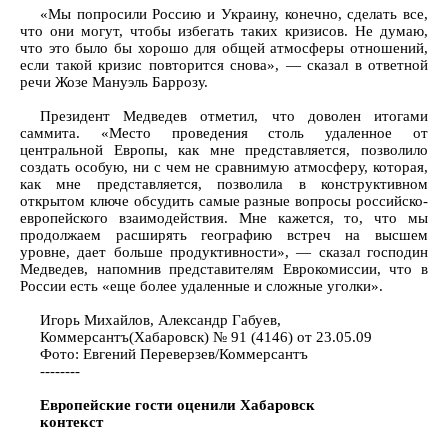
«Мы попросили Россию и Украину, конечно, сделать все,
что они могут, чтобы избегать таких кризисов. Не думаю,
что это было бы хорошо для общей атмосферы отношений,
если такой кризис повторится снова», — сказал в ответной
речи Жозе Мануэль Баррозу.
Президент Медведев отметил, что доволен итогами
саммита. «Место проведения столь удаленное от
центральной Европы, как мне представляется, позволило
создать особую, ни с чем не сравнимую атмосферу, которая,
как мне представляется, позволила в конструктивном
открытом ключе обсудить самые разные вопросы российско-
европейского взаимодействия. Мне кажется, то, что мы
продолжаем расширять географию встреч на высшем
уровне, дает больше продуктивности», — сказал господин
Медведев, напомнив представителям Еврокомиссии, что в
России есть «еще более удаленные и сложные уголки».
Игорь Михайлов, Александр Габуев,
Коммерсантъ(Хабаровск) № 91 (4146) от 23.05.09
Фото: Евгений Переверзев/Коммерсантъ
--------
Европейские гости оценили Хабаровск
контекст