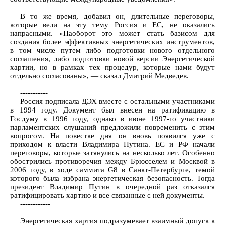
В то же время, добавил он, длительные переговоры,
которые вели на эту тему Россия и ЕС, не оказались
напрасными. «Наоборот это может стать базисом для
создания более эффективных энергетических инструментов,
в том числе путем либо подготовки нового отдельного
соглашения, либо подготовки новой версии Энергетической
хартии, но в рамках тех процедур, которые нами будут
отдельно согласованы», — сказал Дмитрий Медведев.
-----------
Россия подписала ДЭХ вместе с остальными участниками
в 1994 году. Документ был внесен на ратификацию в
Госдуму в 1996 году, однако в июне 1997-го участники
парламентских слушаний предложили повременить с этим
вопросом. На повестке дня он вновь появился уже с
приходом к власти Владимира Путина. ЕС и РФ начали
переговоры, которые затянулись на несколько лет. Особенно
обострились противоречия между Брюсселем и Москвой в
2006 году, в ходе саммита G8 в Санкт-Петербурге, темой
которого была избрана энергетическая безопасность. Тогда
президент Владимир Путин в очередной раз отказался
ратифицировать хартию и все связанные с ней документы.
------------
Энергетическая хартия подразумевает взаимный допуск к