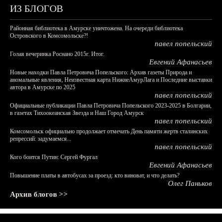
ИЗ БЛОГОВ
Районная библиотека в Амурске уничтожена. На очереди библиотека
Островского в Комсомольске?!
павел попельский
Голая вечеринка Роснано 2015г. Итог.
Евгений Афанасьев
Новые находки Павла Петровича Попельского: Архив газеты Природа и
аномальные явления, Неизвестная карта НижнеАмурЛага и Последние выставки
автора в Амурске по 2025
павел попельский
Официальные публикации Павла Петровича Попельского 2023-2025 в Болгарии,
в газетах Тихоокеанская Звезда и Наш Город Амурск
павел попельский
Комсомольск официально продолжает отмечать День памяти жертв сталинских
репрессий: задумаемся...
павел попельский
Кого боится Путин: Сергей Фургал
Евгений Афанасьев
Повышение платы в автобусах за проезд: кто виноват, и что делать?
Олег Паньков
Архив блогов >>