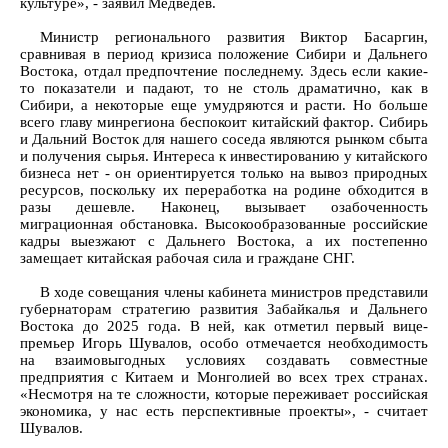
культуре», - заявил Медведев.
Министр регионального развития Виктор Басаргин,
сравнивая в период кризиса положение Сибири и Дальнего
Востока, отдал предпочтение последнему. Здесь если какие-
то показатели и падают, то не столь драматично, как в
Сибири, а некоторые еще умудряются и расти. Но больше
всего главу минрегиона беспокоит китайский фактор. Сибирь
и Дальний Восток для нашего соседа являются рынком сбыта
и получения сырья. Интереса к инвестированию у китайского
бизнеса нет - он ориентируется только на вывоз природных
ресурсов, поскольку их переработка на родине обходится в
разы дешевле. Наконец, вызывает озабоченность
миграционная обстановка. Высокообразованные российские
кадры выезжают с Дальнего Востока, а их постепенно
замещает китайская рабочая сила и граждане СНГ.
В ходе совещания члены кабинета министров представили
губернаторам стратегию развития Забайкалья и Дальнего
Востока до 2025 года. В ней, как отметил первый вице-
премьер Игорь Шувалов, особо отмечается необходимость
на взаимовыгодных условиях создавать совместные
предприятия с Китаем и Монголией во всех трех странах.
«Несмотря на те сложности, которые переживает российская
экономика, у нас есть перспективные проекты», - считает
Шувалов.