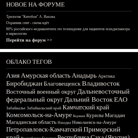
НОВОЕ НА ФОРУМЕ
Трилогия "Китобои" А. Вахова.
Охранник спит - смена идёт
80% российского медиаконтента это телевидение для пациентов психдиспансера
и наркологии.
Перейти на форум >>
ОБЛАКО ТЕГОВ
Азия
Амурская область
Анадырь
Арктика
Биробиджан
Владивосток
Благовещенск
Дальневосточный
Восточный военный округ
федеральный округ
Дальний Восток
ЕАО
Камчатский край
Забайкалье
Забайкальский край
Комсомольск-на-Амуре
Магадан
Курилы
Корякия
Магаданская область
Николаевск-на-Амуре
Находка
Приморский
Петропавловск-Камчатский
край
Республика Саха (Якутия)