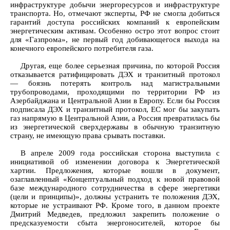
инфраструктуре добычи энергоресурсов и инфраструктуре
транспорта. Но, отмечают эксперты, РФ не смогла добиться
гарантий доступа российских компаний к европейским
энергетическим активам. Особенно остро этот вопрос стоит
для «Газпрома», не первый год добивающегося выхода на
конечного европейского потребителя газа.
Другая, еще более серьезная причина, по которой Россия
отказывается ратифицировать ДЭХ и транзитный протокол
— боязнь потерять контроль над магистральными
трубопроводами, проходящими по территории РФ из
Азербайджана и Центральной Азии в Европу. Если бы Россия
подписала ДЭХ и транзитный протокол, ЕС мог бы закупать
газ напрямую в Центральной Азии, а Россия превратилась бы
из энергетической сверхдержавы в обычную транзитную
страну, не имеющую права срывать поставки.
В апреле 2009 года российская сторона выступила с
инициативой об изменении договора к Энергетической
хартии. Предложения, которые вошли в документ,
озаглавленный «Концептуальный подход к новой правовой
базе международного сотрудничества в сфере энергетики
(цели и принципы)», должны устранить те положения ДЭХ,
которые не устраивают РФ. Кроме того, в данном проекте
Дмитрий Медведев, предложил закрепить положение о
предсказуемости сбыта энергоносителей, которое бы