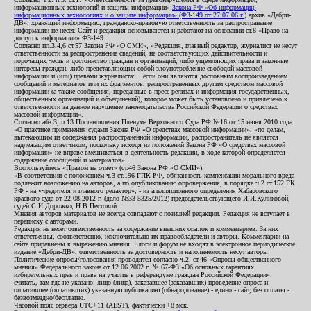
информационных технологий и защиты информации»
Закона РФ «Об информации,
информационных технологиях и о защите информации» (ФЗ-149 от 27.07.06 г.)
архив «Дебри-
ДВ», хранящий информацию, гражданско-правовую ответственность за распространение
информации не несет. Сайт и редакция основываются и работают на основании ст.8 «Право на
доступ к информации» ФЗ-149.
Согласно пп.3,4,6 ст.57 Закона РФ «О СМИ», «Редакция, главный редактор, журналист не несут
ответственности за распространение сведений, не соответствующих действительности и
порочащих честь и достоинство граждан и организаций, либо ущемляющих права и законные
интересы граждан, либо представляющих собой злоупотребление свободой массовой
информации и (или) правами журналиста: ...если они являются дословным воспроизведением
сообщений и материалов или их фрагментов, распространенных другим средством массовой
информации (а также сообщения, переданные в пресс-релизах и информация государственных,
общественных организаций и объединений), которое может быть установлено и привлечено к
ответственности за данное нарушение законодательства Российской Федерации о средствах
массовой информации».
Согласно абз.3, п.13 Постановления Пленума Верховного Суда РФ №16 от 15 июня 2010 года
«О практике применения судами Закона РФ «О средствах массовой информации», «по делам,
вытекающим из содержания распространенной информации, распространитель не является
надлежащим ответчиком, поскольку исходя из положений Закона РФ «О средствах массовой
информации» не вправе вмешиваться в деятельность редакции, в ходе которой определяется
содержание сообщений и материалов».
Воспользуйтесь «Правом на ответ» (ст.46 Закона РФ «О СМИ»).
«В соответствии с положением ч.3 ст.196 ГПК РФ, обязанность компенсации морального вреда
подлежит возложению на авторов, а по опубликованию опровержения, в порядке ч.2 ст.152 ГК
РФ - на учредителя и главного редактор», - из апелляционного определения Хабаровского
краевого суда от 22.08.2012 г. (дело №33-5325/2012) председательствующего И.И.Куликовой,
судей С.И.Дорожко, Н.В.Пестовой.
Мнения авторов материалов не всегда совпадают с позицией редакции. Редакция не вступает в
переписку с авторами.
Редакция не несет ответственность за содержание внешних ссылок и комментариев. За них
ответственны, соответственно, исключительно их правообладатели и авторы. Комментарии на
сайте приравнены к выражению мнения. Блоги и форум не входят в электронное периодическое
издание «Дебри-ДВ», ответственность за достоверность и наполняемость несут авторы.
Политические опросы/голосования проводятся согласно ч.2. ст.46 «Опросы общественного
мнения» Федерального закона от 12.06.2002 г. № 67-ФЗ «Об основных гарантиях
избирательных прав и права на участие в референдуме граждан Российской Федерации»;
считать, там где не указано: лицо (лица), заказавшее (заказавших) проведение опроса и
оплатившее (оплативших) указанную публикацию (обнародование) - едино - сайт, без оплаты -
безвозмездно/бесплатно.
Часовой пояс сервера UTC+11 (AEST), фактически +8 мск.