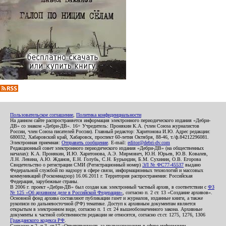
Пользовательское соглашение
,
Политика конфиденциальности
На данном сайте распространяется информация электронного периодического издания «Дебри-
ДВ» со знаком «Дебри-ДВ». 16+ Учредитель: Пронякин К.А. (член Союза журналистов
России, член Союза писателей России). Главный редактор: Харитонова И.Ю. Адрес редакции:
680032, Хабаровский край, Хабаровск, проспект 60-летия Октября, 88-46, т./ф.84212296081.
Электронная приемная:
Отправить сообщение
. E-mail:
editor@debri-dv.com
Редакционный совет электронного периодического издания «Дебри-ДВ» (на общественных
началах): К.А. Пронякин, И.Ю. Харитонова, А.Э. Мирмович, Ю.Н. Юрьев, Ю.В. Ковалев,
Л.Н. Левина, А.Ю. Жданов, Е.Н. Голубь, С.Н. Бурындин, Б.М. Сухинин, О.В. Егорова
Свидетельство о регистрации СМИ (Регистрационный номер)
ЭЛ № ФС77-45537
выдано
Федеральной службой по надзору в сфере связи, информационных технологий и массовых
коммуникаций (Роскомнадзор) 16.06.2011 г. Территория распространения: Российская
Федерация, зарубежные страны.
В 2006 г. проект «Дебри-ДВ» был создан как электронный частный архив, в соответствии с
ФЗ
№ 125 «Об архивном деле в Российской Федерации»
, согласно п. 2 ст. 13 «Создание архивов».
Основной фонд архива составляют публикации газет и журналов, изданные книги, а также
рукописи по дальневосточной (РФ) тематике. Доступ к архивным документам является
открытым в электронном виде, согласно п. 1 ст. 24 вышеобозначенного закона. Архивные
документы к частной собственности редакции не относятся, согласно ст.ст. 1275, 1276, 1306
Гражданского кодекса РФ
.
Согласно ч.2. п.3. ст.17 «Ответственность за правонарушения в сфере информации,