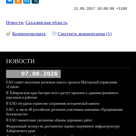
11.05.2017 10:09:00 +1100
Новости
,
Сахалинская область
Комментировать
Смотреть комментарии (1)
НОВОСТИ
07.08.2026
ЕАО станет пилотным регионом нового проекта Мастерской управления
«Сенеж»
В Хабаровском крае быстрее всего растут зарплаты у административного
персонала и рабочих
В ЕАО обсудили стратегию сохранения исторической памяти
ЕАО - в числе 40 российских регионов-участников кампании «Продвижение
безопасности»
В ЕАО значительно увеличены объемы дорожных работ
Федеральный эксперт по достоинству оценил спортивную инфраструктуру
Хабаровского края