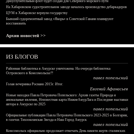
Дноуглубительный флот будет создан для Северного морского пути
На Хабаровском судостроительном заводе началось производство дебаркадеров
ЦУМ в Хабаровске вернули государству
Бывший судоремонтный завод «Якорь» в Советской Гавани планируют
восстановить
Архив новостей >>
ИЗ БЛОГОВ
Районная библиотека в Амурске уничтожена. На очереди библиотека
Островского в Комсомольске?!
павел попельский
Голая вечеринка Роснано 2015г. Итог.
Евгений Афанасьев
Новые находки Павла Петровича Попельского: Архив газеты Природа и
аномальные явления, Неизвестная карта НижнеАмурЛага и Последние выставки
автора в Амурске по 2025
павел попельский
Официальные публикации Павла Петровича Попельского 2023-2025 в Болгарии,
в газетах Тихоокеанская Звезда и Наш Город Амурск
павел попельский
Комсомольск официально продолжает отмечать День памяти жертв сталинских