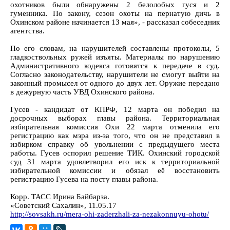
охотников были обнаружены 2 белолобых гуся и 2
гуменника. По закону, сезон охоты на пернатую дичь в
Охинском районе начинается 13 мая», - рассказал собеседник
агентства.
По его словам, на нарушителей составлены протоколы, 5
гладкоствольных ружей изъяты. Материалы по нарушению
Административного кодекса готовятся к передаче в суд.
Согласно законодательству, нарушители не смогут выйти на
законный промысел от одного до двух лет. Оружие передано
в дежурную часть УВД Охинского района.
Гусев - кандидат от КПРФ, 12 марта он победил на
досрочных выборах главы района. Территориальная
избирательная комиссия Охи 22 марта отменила его
регистрацию как мэра из-за того, что он не представил в
избирком справку об увольнении с предыдущего места
работы. Гусев оспорил решение ТИК. Охинский городской
суд 31 марта удовлетворил его иск к территориальной
избирательной комиссии и обязал её восстановить
регистрацию Гусева на посту главы района.
Корр. ТАСС Ирина Байбарза.
«Советский Сахалин», 11.05.17
http://sovsakh.ru/mera-ohi-zaderzhali-za-nezakonnuyu-ohotu/