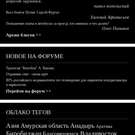
репрессий: задумаемся...
павел попельский
Кого боится Путин: Сергей Фургал
Евгений Афанасьев
Повышение платы в автобусах за проезд: кто виноват, и что делать?
Олег Паньков
Архив блогов >>
НОВОЕ НА ФОРУМЕ
Трилогия "Китобои" А. Вахова.
Охранник спит - смена идёт
80% российского медиаконтента это телевидение для пациентов психдиспансера
и наркологии.
Перейти на форум >>
ОБЛАКО ТЕГОВ
Азия
Амурская область
Анадырь
Арктика
Биробиджан
Владивосток
Благовещенск