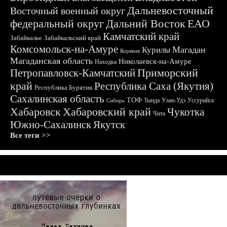
Дальневосточный
Восточный военный округ
федеральный округ
Дальний Восток
ЕАО
Камчатский край
Забайкалье
Забайкальский край
Комсомольск-на-Амуре
Магадан
Курилы
Корякия
Магаданская область
Николаевск-на-Амуре
Находка
Приморский
Петропавловск-Камчатский
край
Республика Саха (Якутия)
Республика Бурятия
Сахалинская область
ТОФ
Тында
Улан-Удэ
Уссурийск
Сибирь
Хабаровск
Хабаровский край
Чукотка
Чита
Южно-Сахалинск
Якутск
Все теги >>