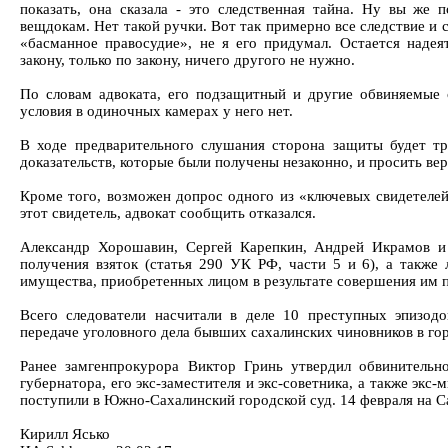
показать, она сказала - это следственная тайна. Ну вы же 
вещдокам. Нет такой ручки. Вот так примерно все следствие и 
«басманное правосудие», не я его придумал. Остается надея
закону, только по закону, ничего другого не нужно.
По словам адвоката, его подзащитный и другие обвиняемые 
условия в одиночных камерах у него нет.
В ходе предварительного слушания сторона защиты будет тр
доказательств, которые были получены незаконно, и просить вер
Кроме того, возможен допрос одного из «ключевых свидетелей
этот свидетель, адвокат сообщить отказался.
Александр Хорошавин, Сергей Карепкин, Андрей Икрамов и 
получения взяток (статья 290 УК РФ, части 5 и 6), а также
имущества, приобретенных лицом в результате совершения им п
Всего следователи насчитали в деле 10 преступных эпизодо
передаче уголовного дела бывших сахалинских чиновников в го
Ранее замгенпрокурора Виктор Гринь утвердил обвинительн
губернатора, его экс-заместителя и экс-советника, а также экс-
поступили в Южно-Сахалинский городской суд. 14 февраля на 
Кирилл Ясько