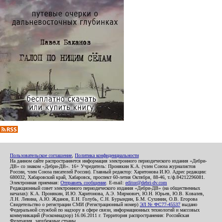
Пользовательское соглашение
,
Политика конфиденциальности
На данном сайте распространяется информация электронного периодического издания «Дебри-
ДВ» со знаком «Дебри-ДВ». 16+ Учредитель: Пронякин К.А. (член Союза журналистов
России, член Союза писателей России). Главный редактор: Харитонова И.Ю. Адрес редакции:
680032, Хабаровский край, Хабаровск, проспект 60-летия Октября, 88-46, т./ф.84212296081.
Электронная приемная:
Отправить сообщение
. E-mail:
editor@debri-dv.com
Редакционный совет электронного периодического издания «Дебри-ДВ» (на общественных
началах): К.А. Пронякин, И.Ю. Харитонова, А.Э. Мирмович, Ю.Н. Юрьев, Ю.В. Ковалев,
Л.Н. Левина, А.Ю. Жданов, Е.Н. Голубь, С.Н. Бурындин, Б.М. Сухинин, О.В. Егорова
Свидетельство о регистрации СМИ (Регистрационный номер)
ЭЛ № ФС77-45537
выдано
Федеральной службой по надзору в сфере связи, информационных технологий и массовых
коммуникаций (Роскомнадзор) 16.06.2011 г. Территория распространения: Российская
Федерация, зарубежные страны.