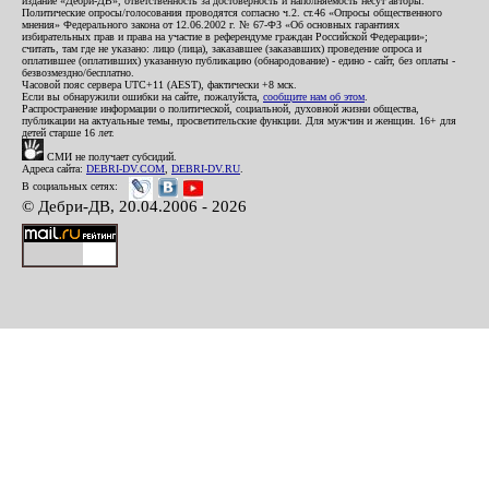
издание «Дебри-ДВ», ответственность за достоверность и наполняемость несут авторы.
Политические опросы/голосования проводятся согласно ч.2. ст.46 «Опросы общественного
мнения» Федерального закона от 12.06.2002 г. № 67-ФЗ «Об основных гарантиях
избирательных прав и права на участие в референдуме граждан Российской Федерации»;
считать, там где не указано: лицо (лица), заказавшее (заказавших) проведение опроса и
оплатившее (оплативших) указанную публикацию (обнародование) - едино - сайт, без оплаты -
безвозмездно/бесплатно.
Часовой пояс сервера UTC+11 (AEST), фактически +8 мск.
Если вы обнаружили ошибки на сайте, пожалуйста,
сообщите нам об этом
.
Распространение информации о политической, социальной, духовной жизни общества,
публикации на актуальные темы, просветительские функции. Для мужчин и женщин. 16+ для
детей старше 16 лет.
СМИ не получает субсидий.
Адреса сайта:
DEBRI-DV.COM
,
DEBRI-DV.RU
.
В социальных сетях:
© Дебри-ДВ, 20.04.2006 - 2026