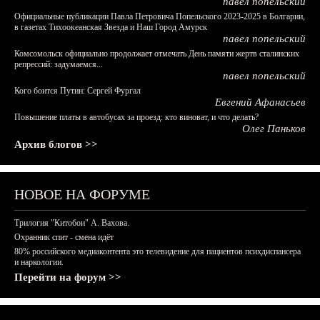
павел попельский
Официальные публикации Павла Петровича Попельского 2023-2025 в Болгарии,
в газетах Тихоокеанская Звезда и Наш Город Амурск
павел попельский
Комсомольск официально продолжает отмечать День памяти жертв сталинских
репрессий: задумаемся...
павел попельский
Кого боится Путин: Сергей Фургал
Евгений Афанасьев
Повышение платы в автобусах за проезд: кто виноват, и что делать?
Олег Паньков
Архив блогов >>
НОВОЕ НА ФОРУМЕ
Трилогия "Китобои" А. Вахова.
Охранник спит - смена идёт
80% российского медиаконтента это телевидение для пациентов психдиспансера
и наркологии.
Перейти на форум >>