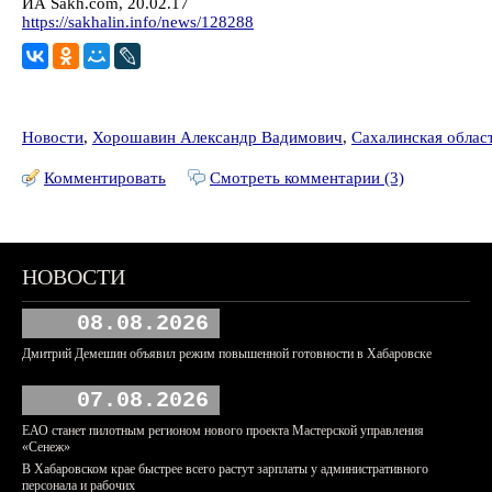
ИА Sakh.com, 20.02.17
https://sakhalin.info/news/128288
Новости
,
Хорошавин Александр Вадимович
,
Сахалинская облас
Комментировать
Смотреть комментарии (3)
НОВОСТИ
08.08.2026
Дмитрий Демешин объявил режим повышенной готовности в Хабаровске
07.08.2026
ЕАО станет пилотным регионом нового проекта Мастерской управления
«Сенеж»
В Хабаровском крае быстрее всего растут зарплаты у административного
персонала и рабочих