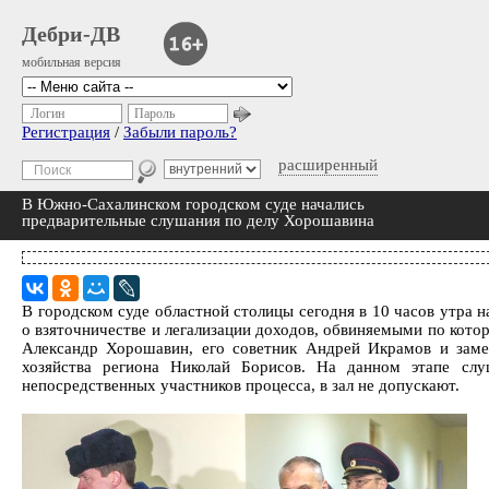
Дебри-ДВ
мобильная версия
Логин
Пароль
Регистрация
/
Забыли пароль?
расширенный
В Южно-Сахалинском городском суде начались
предварительные слушания по делу Хорошавина
В городском суде областной столицы сегодня в 10 часов утра 
о взяточничестве и легализации доходов, обвиняемыми по кот
Александр Хорошавин, его советник Андрей Икрамов и замес
хозяйства региона Николай Борисов. На данном этапе слу
непосредственных участников процесса, в зал не допускают.