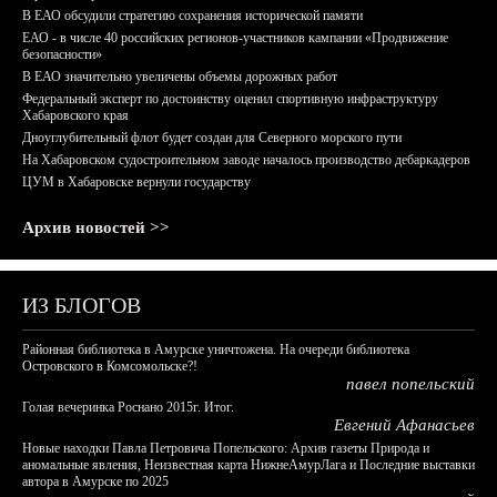
В ЕАО обсудили стратегию сохранения исторической памяти
ЕАО - в числе 40 российских регионов-участников кампании «Продвижение
безопасности»
В ЕАО значительно увеличены объемы дорожных работ
Федеральный эксперт по достоинству оценил спортивную инфраструктуру
Хабаровского края
Дноуглубительный флот будет создан для Северного морского пути
На Хабаровском судостроительном заводе началось производство дебаркадеров
ЦУМ в Хабаровске вернули государству
Архив новостей >>
ИЗ БЛОГОВ
Районная библиотека в Амурске уничтожена. На очереди библиотека
Островского в Комсомольске?!
павел попельский
Голая вечеринка Роснано 2015г. Итог.
Евгений Афанасьев
Новые находки Павла Петровича Попельского: Архив газеты Природа и
аномальные явления, Неизвестная карта НижнеАмурЛага и Последние выставки
автора в Амурске по 2025