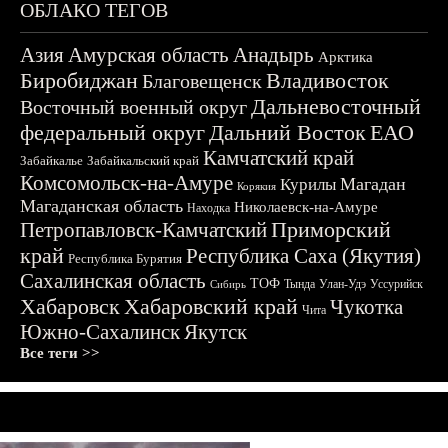
ОБЛАКО ТЕГОВ
Азия
Амурская область
Анадырь
Арктика
Биробиджан
Владивосток
Благовещенск
Дальневосточный
Восточный военный округ
федеральный округ
Дальний Восток
ЕАО
Камчатский край
Забайкалье
Забайкальский край
Комсомольск-на-Амуре
Магадан
Курилы
Корякия
Магаданская область
Николаевск-на-Амуре
Находка
Приморский
Петропавловск-Камчатский
край
Республика Саха (Якутия)
Республика Бурятия
Сахалинская область
ТОФ
Тында
Улан-Удэ
Уссурийск
Сибирь
Хабаровск
Хабаровский край
Чукотка
Чита
Южно-Сахалинск
Якутск
Все теги >>