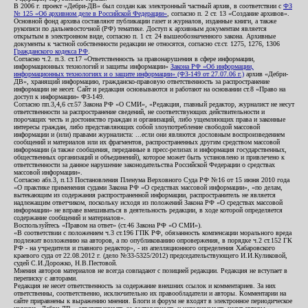
В 2006 г. проект «Дебри-ДВ» был создан как электронный частный архив, в соответствии с
ФЗ
№ 125 «Об архивном деле в Российской Федерации»
, согласно п. 2 ст. 13 «Создание архивов».
Основной фонд архива составляют публикации газет и журналов, изданные книги, а также
рукописи по дальневосточной (РФ) тематике. Доступ к архивным документам является
открытым в электронном виде, согласно п. 1 ст. 24 вышеобозначенного закона. Архивные
документы к частной собственности редакции не относятся, согласно ст.ст. 1275, 1276, 1306
Гражданского кодекса РФ
.
Согласно ч.2. п.3. ст.17 «Ответственность за правонарушения в сфере информации,
информационных технологий и защиты информации»
Закона РФ «Об информации,
информационных технологиях и о защите информации» (ФЗ-149 от 27.07.06 г.)
архив «Дебри-
ДВ», хранящий информацию, гражданско-правовую ответственность за распространение
информации не несет. Сайт и редакция основываются и работают на основании ст.8 «Право на
доступ к информации» ФЗ-149.
Согласно пп.3,4,6 ст.57 Закона РФ «О СМИ», «Редакция, главный редактор, журналист не несут
ответственности за распространение сведений, не соответствующих действительности и
порочащих честь и достоинство граждан и организаций, либо ущемляющих права и законные
интересы граждан, либо представляющих собой злоупотребление свободой массовой
информации и (или) правами журналиста: ...если они являются дословным воспроизведением
сообщений и материалов или их фрагментов, распространенных другим средством массовой
информации (а также сообщения, переданные в пресс-релизах и информация государственных,
общественных организаций и объединений), которое может быть установлено и привлечено к
ответственности за данное нарушение законодательства Российской Федерации о средствах
массовой информации».
Согласно абз.3, п.13 Постановления Пленума Верховного Суда РФ №16 от 15 июня 2010 года
«О практике применения судами Закона РФ «О средствах массовой информации», «по делам,
вытекающим из содержания распространенной информации, распространитель не является
надлежащим ответчиком, поскольку исходя из положений Закона РФ «О средствах массовой
информации» не вправе вмешиваться в деятельность редакции, в ходе которой определяется
содержание сообщений и материалов».
Воспользуйтесь «Правом на ответ» (ст.46 Закона РФ «О СМИ»).
«В соответствии с положением ч.3 ст.196 ГПК РФ, обязанность компенсации морального вреда
подлежит возложению на авторов, а по опубликованию опровержения, в порядке ч.2 ст.152 ГК
РФ - на учредителя и главного редактор», - из апелляционного определения Хабаровского
краевого суда от 22.08.2012 г. (дело №33-5325/2012) председательствующего И.И.Куликовой,
судей С.И.Дорожко, Н.В.Пестовой.
Мнения авторов материалов не всегда совпадают с позицией редакции. Редакция не вступает в
переписку с авторами.
Редакция не несет ответственность за содержание внешних ссылок и комментариев. За них
ответственны, соответственно, исключительно их правообладатели и авторы. Комментарии на
сайте приравнены к выражению мнения. Блоги и форум не входят в электронное периодическое