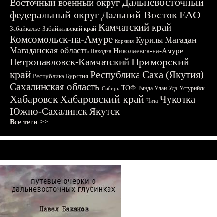
Дальневосточный
Восточный военный округ
федеральный округ
Дальний Восток
ЕАО
Камчатский край
Забайкалье
Забайкальский край
Комсомольск-на-Амуре
Магадан
Курилы
Корякия
Магаданская область
Николаевск-на-Амуре
Находка
Приморский
Петропавловск-Камчатский
край
Республика Саха (Якутия)
Республика Бурятия
Сахалинская область
ТОФ
Тында
Улан-Удэ
Уссурийск
Сибирь
Хабаровск
Хабаровский край
Чукотка
Чита
Южно-Сахалинск
Якутск
Все теги >>