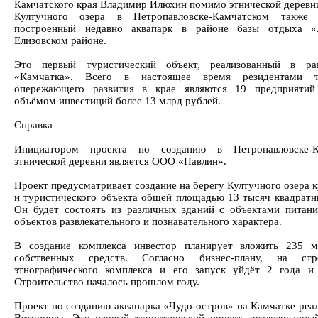
Камчатского края Владимир Илюхин помимо этнической деревни
Култучного озера в Петропавловске-Камчатском также 
построенный недавно аквапарк в районе базы отдыха «
Елизовском районе.
Это первый туристический объект, реализованный в р
«Камчатка». Всего в настоящее время резидентами т
опережающего развития в крае являются 19 предприяти
объёмом инвестиций более 13 млрд рублей.
Справка
Инициатором проекта по созданию в Петропавловске-К
этнической деревни является ООО «Павлин».
Проект предусматривает создание на берегу Култучного озера 
и туристического объекта общей площадью 13 тысяч квадратн
Он будет состоять из различных зданий с объектами питани
объектов развлекательного и познавательного характера.
В создание комплекса инвестор планирует вложить 235 м
собственных средств. Согласно бизнес-плану, на стро
этнографического комплекса и его запуск уйдёт 2 года и
Строительство началось прошлом году.
Проект по созданию аквапарка «Чудо-остров» на Камчатке реа