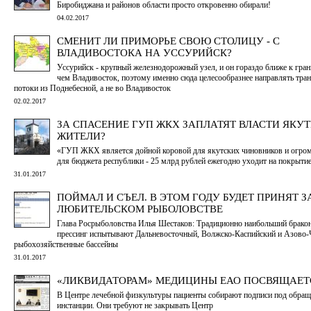
Биробиджана и районов области просто откровенно обирали!
04.02.2017
СМЕНИТ ЛИ ПРИМОРЬЕ СВОЮ СТОЛИЦУ - С
ВЛАДИВОСТОКА НА УССУРИЙСК?
Уссурийск - крупный железнодорожный узел, и он гораздо ближе к гран
чем Владивосток, поэтому именно сюда целесообразнее направлять тра
потоки из Поднебесной, а не во Владивосток
02.02.2017
ЗА СПАСЕНИЕ ГУП ЖКХ ЗАПЛАТЯТ ВЛАСТИ ЯКУТ
ЖИТЕЛИ?
«ГУП ЖКХ является дойной коровой для якутских чиновников и огро
для бюджета республики - 25 млрд рублей ежегодно уходит на покрыти
31.01.2017
ПОЙМАЛ И СЪЕЛ. В ЭТОМ ГОДУ БУДЕТ ПРИНЯТ З
ЛЮБИТЕЛЬСКОМ РЫБОЛОВСТВЕ
Глава Росрыболовства Илья Шестаков: Традиционно наибольший брако
прессинг испытывают Дальневосточный, Волжско-Каспийский и Азово
рыбохозяйственные бассейны
31.01.2017
«ЛИКВИДАТОРАМ» МЕДИЦИНЫ ЕАО ПОСВЯЩАЕТ
В Центре лечебной физкультуры пациенты собирают подписи под обращ
инстанции. Они требуют не закрывать Центр