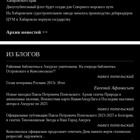
Хабаровского края
Дноуглубительный флот будет создан для Северного морского пути
На Хабаровском судостроительном заводе началось производство дебаркадеров
ЦУМ в Хабаровске вернули государству
Архив новостей >>
ИЗ БЛОГОВ
Районная библиотека в Амурске уничтожена. На очереди библиотека
Островского в Комсомольске?!
павел попельский
Голая вечеринка Роснано 2015г. Итог.
Евгений Афанасьев
Новые находки Павла Петровича Попельского: Архив газеты Природа и
аномальные явления, Неизвестная карта НижнеАмурЛага и Последние выставки
автора в Амурске по 2025
павел попельский
Официальные публикации Павла Петровича Попельского 2023-2025 в Болгарии,
в газетах Тихоокеанская Звезда и Наш Город Амурск
павел попельский
Комсомольск официально продолжает отмечать День памяти жертв сталинских
репрессий: задумаемся...