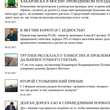
ХАБАРОВСКА В МОСКВУ ПРОВОДНИКОМ ПОЕЗД
Бесконечные инструкторские и ревизорские проверки, коих за время рей
обратно, случается до десяти (!), когда сами проверяющие буквально на
пятки друг другу, заслуживают отдельного рассказа. О предстоящей «инспекции» в п
знают сразу же, как только инструктора или ревизоры сели в состав
09.02.2017
В ЯКУТИИ БОРЮТСЯ С БЕДНОСТЬЮ
Первый вице-премьер РС(Я) - министр экономики Алексей Стручков: 
официальной статистики, порядка 19% от общего населения имеют дох
прожиточного минимума в расчете на члена семьи
09.02.2017
ТРУТНЕВ РАССКАЗАЛ О ТОНКОСТЯХ И ПРОБЛЕМ
ДАЛЬНЕВОСТОЧНОГО ГЕКТАРА
«У нас есть задача, поставленная Владимиром Владимировичем Путины
ускоренное развитие Дальнего Востока»
07.02.2017
ВТОРОЙ СТОЛЫПИНСКИЙ ПРИЗЫВ
С 1 февраля началась раздача бесплатных «дальневосточных гектаров»: 
что там делать? в чем сомневаются эксперты?
05.02.2017
ДОЛГАЯ ДОРОГА ЕАО К СПРАВЕДЛИВЫМ НОРМА
Два с лишним года пришлось потратить на то, чтобы чиновники признал