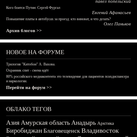
павел попельский
Кого боится Путин: Сергей Фургал
Евгений Афанасьев
Повышение платы в автобусах за проезд: кто виноват, и что делать?
Олег Паньков
Архив блогов >>
НОВОЕ НА ФОРУМЕ
Трилогия "Китобои" А. Вахова.
Охранник спит - смена идёт
80% российского медиаконтента это телевидение для пациентов психдиспансера
и наркологии.
Перейти на форум >>
ОБЛАКО ТЕГОВ
Азия
Амурская область
Анадырь
Арктика
Биробиджан
Владивосток
Благовещенск