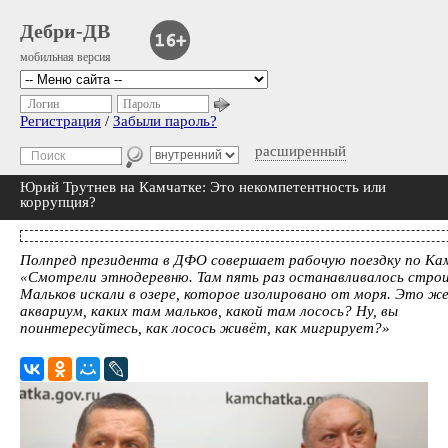
Дебри-ДВ
мобильная версия
Логин
Пароль
Регистрация
/
Забыли пароль?
расширенный
Юрий Трутнев на Камчатке: Это некомпетентность или
коррупция?
Полпред президента в ДФО совершает рабочую поездку по Ка
«Смотрели этнодеревню. Там пять раз останавливалось стро
Мальков искали в озере, которое изолировано от моря. Это же
аквариум, каких там мальков, какой там лосось? Ну, вы
поинтересуйтесь, как лосось живёт, как мигрирует?»