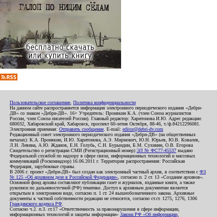
Пользовательское соглашение
,
Политика конфиденциальности
На данном сайте распространяется информация электронного периодического издания «Дебри-
ДВ» со знаком «Дебри-ДВ». 16+ Учредитель: Пронякин К.А. (член Союза журналистов
России, член Союза писателей России). Главный редактор: Харитонова И.Ю. Адрес редакции:
680032, Хабаровский край, Хабаровск, проспект 60-летия Октября, 88-46, т./ф.84212296081.
Электронная приемная:
Отправить сообщение
. E-mail:
editor@debri-dv.com
Редакционный совет электронного периодического издания «Дебри-ДВ» (на общественных
началах): К.А. Пронякин, И.Ю. Харитонова, А.Э. Мирмович, Ю.Н. Юрьев, Ю.В. Ковалев,
Л.Н. Левина, А.Ю. Жданов, Е.Н. Голубь, С.Н. Бурындин, Б.М. Сухинин, О.В. Егорова
Свидетельство о регистрации СМИ (Регистрационный номер)
ЭЛ № ФС77-45537
выдано
Федеральной службой по надзору в сфере связи, информационных технологий и массовых
коммуникаций (Роскомнадзор) 16.06.2011 г. Территория распространения: Российская
Федерация, зарубежные страны.
В 2006 г. проект «Дебри-ДВ» был создан как электронный частный архив, в соответствии с
ФЗ
№ 125 «Об архивном деле в Российской Федерации»
, согласно п. 2 ст. 13 «Создание архивов».
Основной фонд архива составляют публикации газет и журналов, изданные книги, а также
рукописи по дальневосточной (РФ) тематике. Доступ к архивным документам является
открытым в электронном виде, согласно п. 1 ст. 24 вышеобозначенного закона. Архивные
документы к частной собственности редакции не относятся, согласно ст.ст. 1275, 1276, 1306
Гражданского кодекса РФ
.
Согласно ч.2. п.3. ст.17 «Ответственность за правонарушения в сфере информации,
информационных технологий и защиты информации»
Закона РФ «Об информации,