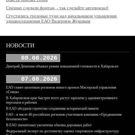
Спешно сделали фонтан, - так сделайте автовокзал!
Сгустились грозовые тучи над начальником управления
здравоохранения ЕАО Валерием Жуковым
НОВОСТИ
08.08.2026
Дмитрий Демешин объявил режим повышенной готовности в Хабаровске
07.08.2026
ЕАО станет пилотным регионом нового проекта Мастерской управления
«Сенеж»
В Хабаровском крае быстрее всего растут зарплаты у административного
персонала и рабочих
В ЕАО обсудили стратегию сохранения исторической памяти
ЕАО - в числе 40 российских регионов-участников кампании «Продвижение
безопасности»
В ЕАО значительно увеличены объемы дорожных работ
Федеральный эксперт по достоинству оценил спортивную инфраструктуру