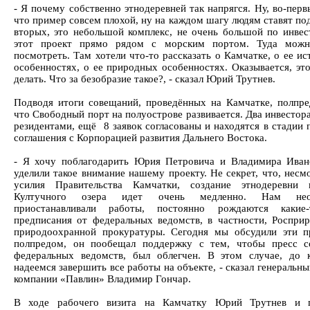
- Я почему собственно этнодеревней так напрягся. Ну, во-пер
что пример совсем плохой, ну на каждом шагу людям ставят по
вторых, это небольшой комплекс, не очень большой по инвес
этот проект прямо рядом с морским портом. Туда можно
посмотреть. Там хотели что-то рассказать о Камчатке, о ее и
особенностях, о ее природных особенностях. Оказывается, это
делать. Что за безобразие такое?, - сказал Юрий Трутнев.
Подводя итоги совещаний, проведённых на Камчатке, полпре
что Свободный порт на полуострове развивается. Два инвестор
резидентами, ещё 8 заявок согласованы и находятся в стадии 
соглашения с Корпорацией развития Дальнего Востока.
- Я хочу поблагодарить Юрия Петровича и Владимира Иван
уделили такое внимание нашему проекту. Не секрет, что, несм
усилия Правительства Камчатки, создание этнодеревни 
Култучного озера идет очень медленно. Нам неод
приостанавливали работы, постоянно рождаются какие
предписания от федеральных ведомств, в частности, Росприр
природоохранной прокуратуры. Сегодня мы обсудили эти 
полпредом, он пообещал поддержку с тем, чтобы пресс с
федеральных ведомств, был облегчен. В этом случае, до 
надеемся завершить все работы на объекте, - сказал генеральн
компании «Павлин» Владимир Гончар.
В ходе рабочего визита на Камчатку Юрий Трутнев и г