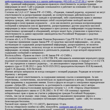
информационных технологиях и о защите информации» (ФЗ-149 от 27.07.06 г.)
архив «Дебри-
ДВ», хранящий информацию, гражданско-правовую ответственность за распространение
информации не несет. Сайт и редакция основываются и работают на основании ст.8 «Право на
доступ к информации» ФЗ-149.
Согласно пп.3,4,6 ст.57 Закона РФ «О СМИ», «Редакция, главный редактор, журналист не несут
ответственности за распространение сведений, не соответствующих действительности и
порочащих честь и достоинство граждан и организаций, либо ущемляющих права и законные
интересы граждан, либо представляющих собой злоупотребление свободой массовой
информации и (или) правами журналиста: ...если они являются дословным воспроизведением
сообщений и материалов или их фрагментов, распространенных другим средством массовой
информации (а также сообщения, переданные в пресс-релизах и информация государственных,
общественных организаций и объединений), которое может быть установлено и привлечено к
ответственности за данное нарушение законодательства Российской Федерации о средствах
массовой информации».
Согласно абз.3, п.13 Постановления Пленума Верховного Суда РФ №16 от 15 июня 2010 года
«О практике применения судами Закона РФ «О средствах массовой информации», «по делам,
вытекающим из содержания распространенной информации, распространитель не является
надлежащим ответчиком, поскольку исходя из положений Закона РФ «О средствах массовой
информации» не вправе вмешиваться в деятельность редакции, в ходе которой определяется
содержание сообщений и материалов».
Воспользуйтесь «Правом на ответ» (ст.46 Закона РФ «О СМИ»).
«В соответствии с положением ч.3 ст.196 ГПК РФ, обязанность компенсации морального вреда
подлежит возложению на авторов, а по опубликованию опровержения, в порядке ч.2 ст.152 ГК
РФ - на учредителя и главного редактор», - из апелляционного определения Хабаровского
краевого суда от 22.08.2012 г. (дело №33-5325/2012) председательствующего И.И.Куликовой,
судей С.И.Дорожко, Н.В.Пестовой.
Мнения авторов материалов не всегда совпадают с позицией редакции. Редакция не вступает в
переписку с авторами.
Редакция не несет ответственность за содержание внешних ссылок и комментариев. За них
ответственны, соответственно, исключительно их правообладатели и авторы. Комментарии на
сайте приравнены к выражению мнения. Блоги и форум не входят в электронное периодическое
издание «Дебри-ДВ», ответственность за достоверность и наполняемость несут авторы.
Политические опросы/голосования проводятся согласно ч.2. ст.46 «Опросы общественного
мнения» Федерального закона от 12.06.2002 г. № 67-ФЗ «Об основных гарантиях
избирательных прав и права на участие в референдуме граждан Российской Федерации»;
считать, там где не указано: лицо (лица), заказавшее (заказавших) проведение опроса и
оплатившее (оплативших) указанную публикацию (обнародование) - едино - сайт, без оплаты -
безвозмездно/бесплатно.
Часовой пояс сервера UTC+11 (AEST), фактически +8 мск.
Если вы обнаружили ошибки на сайте, пожалуйста,
сообщите нам об этом
.
Распространение информации о политической, социальной, духовной жизни общества,