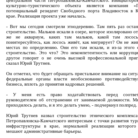
центральной части Петропавловска-Камчатского. Инициаторо
культурно-туристического объекта является компания «
потенциальный резидент Свободного порта Владивосток в 
крае. Реализация проекта уже началась.
- Вот мы сегодня смотрели этнодеревню. Там пять раз остан
строительство. Мальков искали в озере, которое изолировано о
же не аквариум, каких там мальков, какой там лосос
поинтересуйтесь, как лосось живёт, как мигрирует? Он не жив
местах по определению. Они его там искали, и из-за этого 
строительство. Это что? Это некомпетентность или коррупц
другое говорит о не очень высокой профессиональной приг
сказал Юрий Трутнев.
Он отметил, что будет обращать пристальное внимание на ситу
федеральные органы власти необоснованно противодейств
бизнеса, вплоть до принятия кадровых решений.
- У меня есть право ходатайствовать перед соотве
руководителем об отстранении от занимаемой должности. М
приходилось делать, и я это делать умею, - подчеркнул полпред.
Юрий Трутнев назвал строительство этнического комплекс
Петропавловска-Камчатского интересным с точки развития тур
инфраструктуры в крае, нормальной реализации которого
мешают административные барьеры.