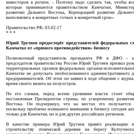
инвесторов в регион. - Поэтому надо сделать так, чтобы вс
которые принимаются правительством Камчатки, Министе
развитию Дальнего Востока, Корпорацией развития Дальнег
выполнялись в конкретных точках в конкретный срок».
Правительство РФ, 03.02.17
* * *
Юрий Трутнев предостерёг представителей федеральных с
Камчатке от «прямого противодействия» бизнесу
Полномочный представитель президента РФ в ДФО - за
председателя правительства России Юрий Трутнев призвал рук
территориальных органов федеральных органов исполнительной
Камчатке не допускать необоснованного административного д
предпринимателей. Об этом он заявил в ходе общения с журна
время своего визита на полуостров.
По его словам, перед всеми уровнями власти стоит обща
поставленная Президентом страны, по ускоренному развити
Востока. Он подчеркнул, что на местах это получается 
поскольку проблема излишнего внимания к бизнесу сегодня акт
только для Камчатки, но и для других российских регионов.
В качестве примера Юрий Трутнев привёл реализацию п
строительству этнической деревни на берегу Култучног