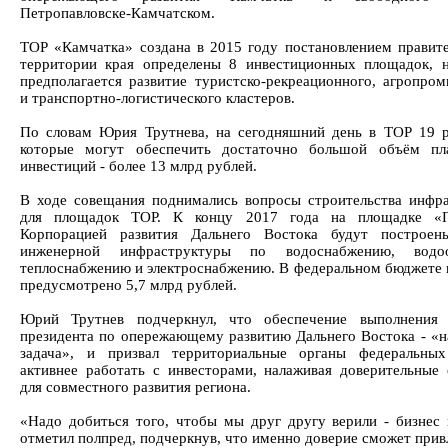
Петропавловске-Камчатском.
ТОР «Камчатка» создана в 2015 году постановлением правите
территории края определены 8 инвестиционных площадок, 
предполагается развитие туристско-рекреационного, агропро
и транспортно-логистического кластеров.
По словам Юрия Трутнева, на сегодняшний день в ТОР 19 р
которые могут обеспечить достаточно большой объём пл
инвестиций - более 13 млрд рублей.
В ходе совещания поднимались вопросы строительства инфр
для площадок ТОР. К концу 2017 года на площадке «П
Корпорацией развития Дальнего Востока будут построен
инженерной инфраструктуры по водоснабжению, водоо
теплоснабжению и электроснабжению. В федеральном бюджете н
предусмотрено 5,7 млрд рублей.
Юрий Трутнев подчеркнул, что обеспечение выполнения 
президента по опережающему развитию Дальнего Востока - «
задача», и призвал территориальные органы федеральных
активнее работать с инвесторами, налаживая доверительные
для совместного развития региона.
«Надо добиться того, чтобы мы друг другу верили - бизнес и
отметил полпред, подчеркнув, что именно доверие сможет прив