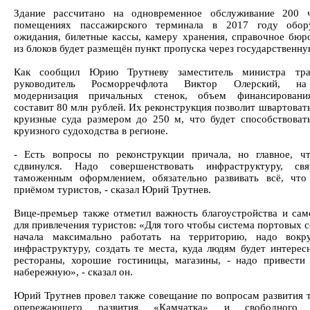
Здание рассчитано на одновременное обслуживание 200 ч
помещениях пассажирского терминала в 2017 году обор
ожидания, билетные кассы, камеру хранения, справочное бюр
из блоков будет размещён пункт пропуска через государственну
Как сообщил Юрию Трутневу заместитель министра тра
руководитель Росморречфлота Виктор Олерский, на
модернизация причальных стенок, объем финансировани
составит 80 млн рублей. Их реконструкция позволит швартоват
круизные суда размером до 250 м, что будет способствоват
круизного судоходства в регионе.
- Есть вопросы по реконструкции причала, но главное, ч
сдвинулся. Надо совершенствовать инфраструктуру, св
таможенным оформлением, обязательно развивать всё, что
приёмом туристов, - сказал Юрий Трутнев.
Вице-премьер также отметил важность благоустройства и сам
для привлечения туристов: «Для того чтобы система портовых 
начала максимально работать на территорию, надо вокру
инфраструктуру, создать те места, куда людям будет интересн
рестораны, хорошие гостиницы, магазины, - надо привести
набережную», - сказал он.
Юрий Трутнев провел также совещание по вопросам развития 
опережающего развития «Камчатка» и свободного