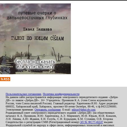
Пользовательское соглашение
,
Политика конфиденциальности
На данном сайте распространяется информация электронного периодического издания «Дебри-
ДВ» со знаком «Дебри-ДВ». 16+ Учредитель: Пронякин К.А. (член Союза журналистов
России, член Союза писателей России). Главный редактор: Харитонова И.Ю. Адрес редакции:
680032, Хабаровский край, Хабаровск, проспект 60-летия Октября, 88-46, т./ф.84212296081.
Электронная приемная:
Отправить сообщение
. E-mail:
editor@debri-dv.com
Редакционный совет электронного периодического издания «Дебри-ДВ» (на общественных
началах): К.А. Пронякин, И.Ю. Харитонова, А.Э. Мирмович, Ю.Н. Юрьев, Ю.В. Ковалев,
Л.Н. Левина, А.Ю. Жданов, Е.Н. Голубь, С.Н. Бурындин, Б.М. Сухинин, О.В. Егорова
Свидетельство о регистрации СМИ (Регистрационный номер)
ЭЛ № ФС77-45537
выдано
Федеральной службой по надзору в сфере связи, информационных технологий и массовых