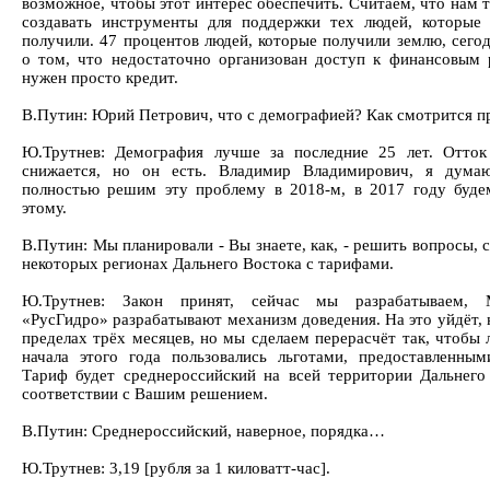
возможное, чтобы этот интерес обеспечить. Считаем, что нам 
создавать инструменты для поддержки тех людей, которые
получили. 47 процентов людей, которые получили землю, сегод
о том, что недостаточно организован доступ к финансовым 
нужен просто кредит.
В.Путин: Юрий Петрович, что с демографией? Как смотрится п
Ю.Трутнев: Демография лучше за последние 25 лет. Отток
снижается, но он есть. Владимир Владимирович, я дума
полностью решим эту проблему в 2018-м, в 2017 году буде
этому.
В.Путин: Мы планировали - Вы знаете, как, - решить вопросы, 
некоторых регионах Дальнего Востока с тарифами.
Ю.Трутнев: Закон принят, сейчас мы разрабатываем, М
«РусГидро» разрабатывают механизм доведения. На это уйдёт, 
пределах трёх месяцев, но мы сделаем перерасчёт так, чтобы 
начала этого года пользовались льготами, предоставленным
Тариф будет среднероссийский на всей территории Дальнего
соответствии с Вашим решением.
В.Путин: Среднероссийский, наверное, порядка…
Ю.Трутнев: 3,19 [рубля за 1 киловатт-час].