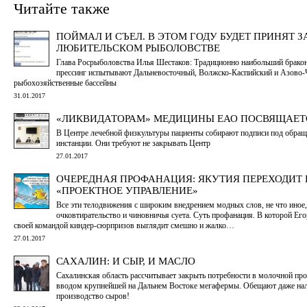
Читайте также
ПОЙМАЛ И СЪЕЛ. В ЭТОМ ГОДУ БУДЕТ ПРИНЯТ З
ЛЮБИТЕЛЬСКОМ РЫБОЛОВСТВЕ
Глава Росрыболовства Илья Шестаков: Традиционно наибольший брако
прессинг испытывают Дальневосточный, Волжско-Каспийский и Азово
рыбохозяйственные бассейны
31.01.2017
«ЛИКВИДАТОРАМ» МЕДИЦИНЫ ЕАО ПОСВЯЩАЕТ
В Центре лечебной физкультуры пациенты собирают подписи под обращ
инстанции. Они требуют не закрывать Центр
27.01.2017
ОЧЕРЕДНАЯ ПРОФАНАЦИЯ: ЯКУТИЯ ПЕРЕХОДИТ
«ПРОЕКТНОЕ УПРАВЛЕНИЕ»
Все эти телодвижения с широким внедрением модных слов, не что иное,
очковтирательство и чиновничья суета. Суть профанация. В которой Его
своей командой киндер-сюрпризов выглядит смешно и жалко…
27.01.2017
САХАЛИН: И СЫР, И МАСЛО
Сахалинская область рассчитывает закрыть потребности в молочной пр
вводом крупнейшей на Дальнем Востоке мегафермы. Обещают даже на
производство сыров!