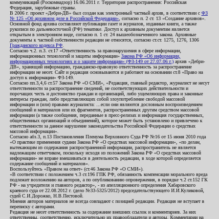
коммуникаций (Роскомнадзор) 16.06.2011 г. Территория распространения: Российская
Федерация, зарубежные страны.
В 2006 г. проект «Дебри-ДВ» был создан как электронный частный архив, в соответствии с
ФЗ
№ 125 «Об архивном деле в Российской Федерации»
, согласно п. 2 ст. 13 «Создание архивов».
Основной фонд архива составляют публикации газет и журналов, изданные книги, а также
рукописи по дальневосточной (РФ) тематике. Доступ к архивным документам является
открытым в электронном виде, согласно п. 1 ст. 24 вышеобозначенного закона. Архивные
документы к частной собственности редакции не относятся, согласно ст.ст. 1275, 1276, 1306
Гражданского кодекса РФ
.
Согласно ч.2. п.3. ст.17 «Ответственность за правонарушения в сфере информации,
информационных технологий и защиты информации»
Закона РФ «Об информации,
информационных технологиях и о защите информации» (ФЗ-149 от 27.07.06 г.)
архив «Дебри-
ДВ», хранящий информацию, гражданско-правовую ответственность за распространение
информации не несет. Сайт и редакция основываются и работают на основании ст.8 «Право на
доступ к информации» ФЗ-149.
Согласно пп.3,4,6 ст.57 Закона РФ «О СМИ», «Редакция, главный редактор, журналист не несут
ответственности за распространение сведений, не соответствующих действительности и
порочащих честь и достоинство граждан и организаций, либо ущемляющих права и законные
интересы граждан, либо представляющих собой злоупотребление свободой массовой
информации и (или) правами журналиста: ...если они являются дословным воспроизведением
сообщений и материалов или их фрагментов, распространенных другим средством массовой
информации (а также сообщения, переданные в пресс-релизах и информация государственных,
общественных организаций и объединений), которое может быть установлено и привлечено к
ответственности за данное нарушение законодательства Российской Федерации о средствах
массовой информации».
Согласно абз.3, п.13 Постановления Пленума Верховного Суда РФ №16 от 15 июня 2010 года
«О практике применения судами Закона РФ «О средствах массовой информации», «по делам,
вытекающим из содержания распространенной информации, распространитель не является
надлежащим ответчиком, поскольку исходя из положений Закона РФ «О средствах массовой
информации» не вправе вмешиваться в деятельность редакции, в ходе которой определяется
содержание сообщений и материалов».
Воспользуйтесь «Правом на ответ» (ст.46 Закона РФ «О СМИ»).
«В соответствии с положением ч.3 ст.196 ГПК РФ, обязанность компенсации морального вреда
подлежит возложению на авторов, а по опубликованию опровержения, в порядке ч.2 ст.152 ГК
РФ - на учредителя и главного редактор», - из апелляционного определения Хабаровского
краевого суда от 22.08.2012 г. (дело №33-5325/2012) председательствующего И.И.Куликовой,
судей С.И.Дорожко, Н.В.Пестовой.
Мнения авторов материалов не всегда совпадают с позицией редакции. Редакция не вступает в
переписку с авторами.
Редакция не несет ответственность за содержание внешних ссылок и комментариев. За них
ответственны, соответственно, исключительно их правообладатели и авторы. Комментарии на