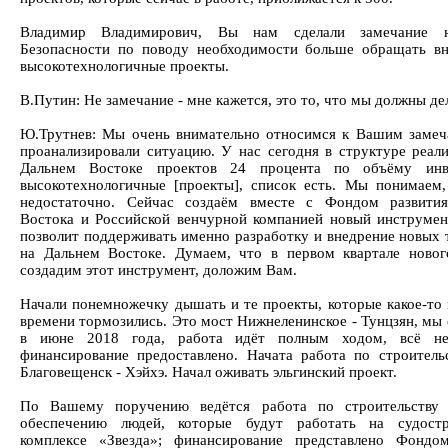
Владимир Владимирович, Вы нам сделали замечание 
Безопасности по поводу необходимости больше обращать в
высокотехнологичные проекты.
В.Путин: Не замечание - мне кажется, это то, что мы должны де
Ю.Трутнев: Мы очень внимательно относимся к Вашим заме
проанализировали ситуацию. У нас сегодня в структуре реал
Дальнем Востоке проектов 24 процента по объёму инв
высокотехнологичные [проекты], список есть. Мы понимаем,
недостаточно. Сейчас создаём вместе с Фондом развития
Востока и Российской венчурной компанией новый инструмен
позволит поддерживать именно разработку и внедрение новых 
на Дальнем Востоке. Думаем, что в первом квартале ново
создадим этот инструмент, доложим Вам.
Начали понемножечку дышать и те проекты, которые какое-то 
времени тормозились. Это мост Нижнеленинское - Тунцзян, мы 
в июне 2018 года, работа идёт полным ходом, всё не
финансирование предоставлено. Начата работа по строитель
Благовещенск - Хэйхэ. Начал оживать эльгинский проект.
По Вашему поручению ведётся работа по строительству 
обеспечению людей, которые будут работать на судостр
комплексе «Звезда»; финансирование представлено Фондо