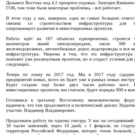
Дальнего Востока под 4,5 процента годовых. Запущен Кимкано
ГОК, там тоже были некоторые проблемы, - всё работает.
В этом году у нас, наверное, одна из самых больших ответс
связана со строительством инфраструктуры для те
опережающего развития и инвестиционных проектов.
Работа идёт на 107 объектах одновременно, строятся 
километров линий электропередачи, около 300 ки
железнодорожных, автомобильных дорог, водопроводы и вся н
инфраструктура. Уверены в том, что эта инфраструктура
поможет уже реализуемым проектам, но и создаст условия для 
следующих.
Теперь по плану на 2017 год. Мы в 2017 году сдадим
предприятий новых, всего их будет уже в рамках новых инстру
Будет создано ещё более двух тысяч рабочих мест. К
инвестиционных проектов, мы считаем, будет порядка 900 к кон
Готовимся к третьему Восточному экономическому фору
надеемся, что там продолжится и политический диалог. Надеем
участие, Владимир Владимирович.
Продолжаем работу по одному гектару. У нас на сегодняшний 
30 тысяч заявлений, через 10 дней, с 1 февраля, он старту
территории Российской Федерации, интерес очень большой, 