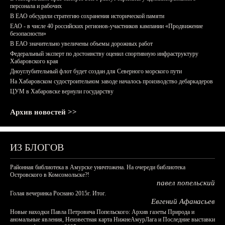
персонала и рабочих
В ЕАО обсудили стратегию сохранения исторической памяти
ЕАО - в числе 40 российских регионов-участников кампании «Продвижение
безопасности»
В ЕАО значительно увеличены объемы дорожных работ
Федеральный эксперт по достоинству оценил спортивную инфраструктуру
Хабаровского края
Дноуглубительный флот будет создан для Северного морского пути
На Хабаровском судостроительном заводе началось производство дебаркадеров
ЦУМ в Хабаровске вернули государству
Архив новостей >>
ИЗ БЛОГОВ
Районная библиотека в Амурске уничтожена. На очереди библиотека
Островского в Комсомольске?!
павел попельский
Голая вечеринка Роснано 2015г. Итог.
Евгений Афанасьев
Новые находки Павла Петровича Попельского: Архив газеты Природа и
аномальные явления, Неизвестная карта НижнеАмурЛага и Последние выставки