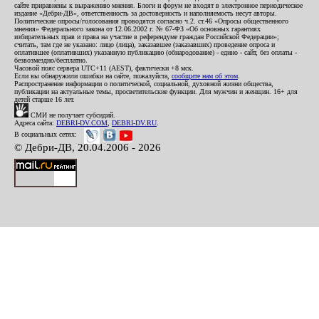
сайте приравнены к выражению мнения. Блоги и форум не входят в электронное периодическое
издание «Дебри-ДВ», ответственность за достоверность и наполняемость несут авторы.
Политические опросы/голосования проводятся согласно ч.2. ст.46 «Опросы общественного
мнения» Федерального закона от 12.06.2002 г. № 67-ФЗ «Об основных гарантиях
избирательных прав и права на участие в референдуме граждан Российской Федерации»;
считать, там где не указано: лицо (лица), заказавшее (заказавших) проведение опроса и
оплатившее (оплативших) указанную публикацию (обнародование) - едино - сайт, без оплаты -
безвозмездно/бесплатно.
Часовой пояс сервера UTC+11 (AEST), фактически +8 мск.
Если вы обнаружили ошибки на сайте, пожалуйста,
сообщите нам об этом
.
Распространение информации о политической, социальной, духовной жизни общества,
публикации на актуальные темы, просветительские функции. Для мужчин и женщин. 16+ для
детей старше 16 лет.
СМИ не получает субсидий.
Адреса сайта:
DEBRI-DV.COM
,
DEBRI-DV.RU
.
В социальных сетях:
© Дебри-ДВ, 20.04.2006 - 2026