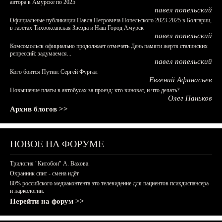
автора в Амурске по 2025
павел попельский
Официальные публикации Павла Петровича Попельского 2023-2025 в Болгарии,
в газетах Тихоокеанская Звезда и Наш Город Амурск
павел попельский
Комсомольск официально продолжает отмечать День памяти жертв сталинских
репрессий: задумаемся...
павел попельский
Кого боится Путин: Сергей Фургал
Евгений Афанасьев
Повышение платы в автобусах за проезд: кто виноват, и что делать?
Олег Паньков
Архив блогов >>
НОВОЕ НА ФОРУМЕ
Трилогия "Китобои" А. Вахова.
Охранник спит - смена идёт
80% российского медиаконтента это телевидение для пациентов психдиспансера
и наркологии.
Перейти на форум >>