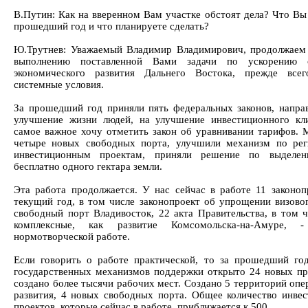
В.Путин: Как на вверенном Вам участке обстоят дела? Что Вы 
прошедший год и что планируете сделать?
Ю.Трутнев: Уважаемый Владимир Владимирович, продолжаем
выполнению поставленной Вами задачи по ускорению с
экономического развития Дальнего Востока, прежде всег
системные условия.
За прошедший год приняли пять федеральных законов, напра
улучшение жизни людей, на улучшение инвестиционного кл
самое важное хочу отметить закон об уравнивании тарифов. 
четыре новых свободных порта, улучшили механизм по ре
инвестиционным проектам, приняли решение по выделе
бесплатно одного гектара земли.
Эта работа продолжается. У нас сейчас в работе 11 законоп
текущий год, в том числе законопроект об упрощении визовог
свободный порт Владивосток, 22 акта Правительства, в том ч
комплексные, как развитие Комсомольска-на-Амуре,
нормотворческой работе.
Если говорить о работе практической, то за прошедший го
государственных механизмов поддержки открыто 24 новых пр
создано более тысячи рабочих мест. Создано 5 территорий оп
развития, 4 новых свободных порта. Общее количество инве
проектов, которые сейчас в работе, приближается к 500.