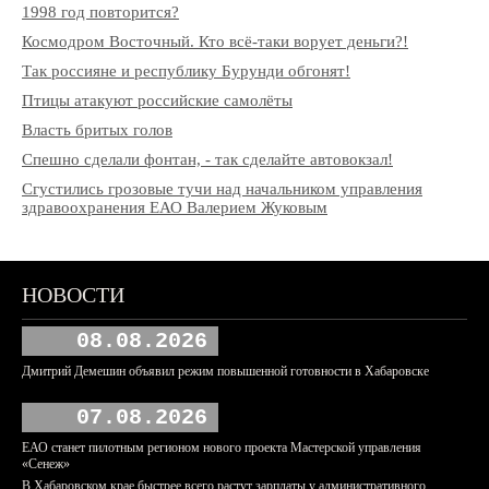
1998 год повторится?
Космодром Восточный. Кто всё-таки ворует деньги?!
Так россияне и республику Бурунди обгонят!
Птицы атакуют российские самолёты
Власть бритых голов
Спешно сделали фонтан, - так сделайте автовокзал!
Сгустились грозовые тучи над начальником управления
здравоохранения ЕАО Валерием Жуковым
НОВОСТИ
08.08.2026
Дмитрий Демешин объявил режим повышенной готовности в Хабаровске
07.08.2026
ЕАО станет пилотным регионом нового проекта Мастерской управления
«Сенеж»
В Хабаровском крае быстрее всего растут зарплаты у административного