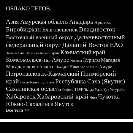
ОБЛАКО ТЕГОВ
Азия
Амурская область
Анадырь
Арктика
Биробиджан
Владивосток
Благовещенск
Дальневосточный
Восточный военный округ
федеральный округ
Дальний Восток
ЕАО
Камчатский край
Забайкалье
Забайкальский край
Комсомольск-на-Амуре
Магадан
Курилы
Корякия
Магаданская область
Николаевск-на-Амуре
Находка
Приморский
Петропавловск-Камчатский
край
Республика Саха (Якутия)
Республика Бурятия
Сахалинская область
ТОФ
Тында
Улан-Удэ
Уссурийск
Сибирь
Хабаровск
Хабаровский край
Чукотка
Чита
Южно-Сахалинск
Якутск
Все теги >>