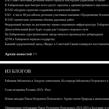
ЕАО станет пилотным регионом нового проекта Мастерской управления «Сенеж»
В Хабаровском крае быстрее всего растут зарплаты у административного персонала 
В ЕАО обсудили стратегию сохранения исторической памяти
ЕАО - в числе 40 российских регионов-участников кампании «Продвижение безопас
В ЕАО значительно увеличены объемы дорожных работ
Федеральный эксперт по достоинству оценил спортивную инфраструктуру Хабаровс
Дноуглубительный флот будет создан для Северного морского пути
На Хабаровском судостроительном заводе началось производство дебаркадеров
ЦУМ в Хабаровске вернули государству
Бывший судоремонтный завод «Якорь» в Советской Гавани планируют восстановить
Архив новостей >>
ИЗ БЛОГОВ
Районная библиотека в Амурске уничтожена. На очереди библиотека Островского в
Голая вечеринка Роснано 2015г. Итог.
Новые находки Павла Петровича Попельского: Архив газеты Природа и аномальные
Официальные публикации Павла Петровича Попельского 2023-2025 в Болгарии, в г