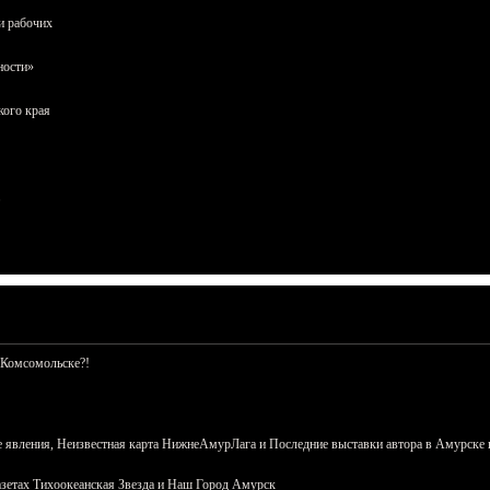
и рабочих
ности»
кого края
 Комсомольске?!
 явления, Неизвестная карта НижнеАмурЛага и Последние выставки автора в Амурске 
азетах Тихоокеанская Звезда и Наш Город Амурск