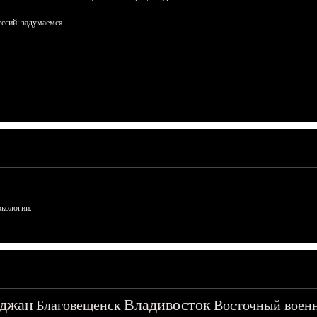
сий: задумаемся...
ркологии.
джан
Владивосток
Благовещенск
Восточный воен