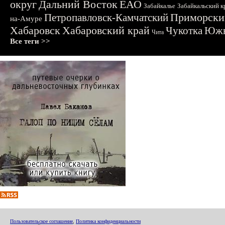
округ
Дальний Восток
ЕАО
Забайкалье
Забайкальский к
Приморски
Петропавловск-Камчатский
на-Амуре
Хабаровск
Хабаровский край
Чукотка
Южн
Чита
Все теги >>
Пользовательское соглашение
,
Политика конфиденциальности