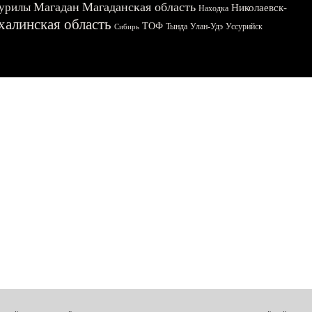
Магадан
Магаданская область
урилы
Николаевск-
Находка
халинская область
ТОФ
Тында
Улан-Удэ
Уссурийск
Сибирь