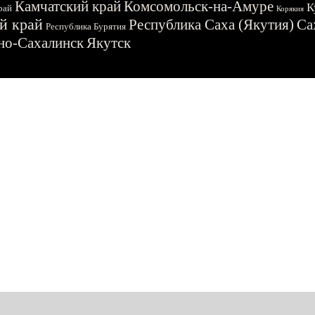
Камчатский край
Комсомольск-на-Амуре
К
рай
Корякия
й край
Республика Саха (Якутия)
Са
Республика Бурятия
о-Сахалинск
Якутск