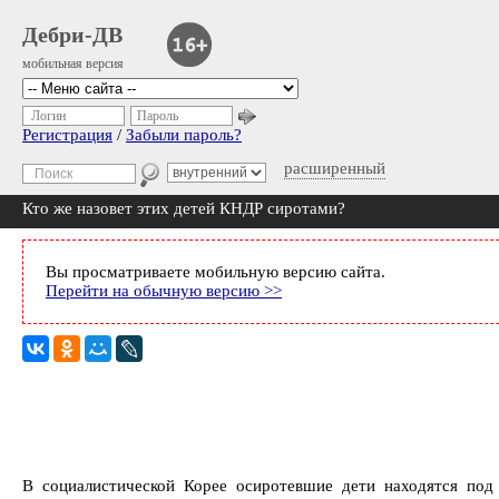
Дебри-ДВ
мобильная версия
Логин
Пароль
Регистрация
/
Забыли пароль?
расширенный
Кто же назовет этих детей КНДР сиротами?
Вы просматриваете мобильную версию сайта.
Перейти на обычную версию >>
В социалистической Корее осиротевшие дети находятся под 