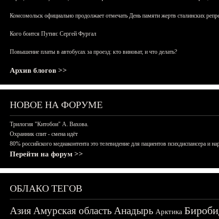
Комсомольск официально продолжает отмечать День памяти жертв сталинских репрес
Кого боится Путин: Сергей Фургал
Повышение платы в автобусах за проезд: кто виноват, и что делать?
Архив блогов >>
НОВОЕ НА ФОРУМЕ
Трилогия "Китобои" А. Вахова.
Охранник спит - смена идёт
80% российского медиаконтента это телевидение для пациентов психдиспансера и на
Перейти на форум >>
ОБЛАКО ТЕГОВ
Бироби
Азия
Амурская область
Анадырь
Арктика