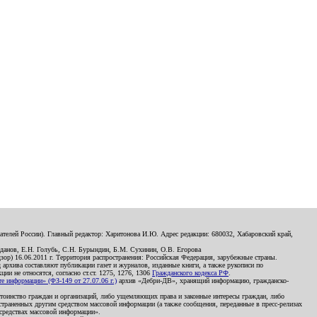
телей России). Главный редактор: Харитонова И.Ю. Адрес редакции: 680032, Хабаровский край,
данов, Е.Н. Голубь, С.Н. Бурындин, Б.М. Сухинин, О.В. Егорова
р) 16.06.2011 г. Территория распространения: Российская Федерация, зарубежные страны.
д архива составляют публикации газет и журналов, изданные книги, а также рукописи по
и не относятся, согласно ст.ст. 1275, 1276, 1306
Гражданского кодекса РФ
.
 информации» (ФЗ-149 от 27.07.06 г.)
архив «Дебри-ДВ», хранящий информацию, гражданско-
остоинство граждан и организаций, либо ущемляющих права и законные интересы граждан, либо
страненных другим средством массовой информации (а также сообщения, переданные в пресс-релизах
 средствах массовой информации».