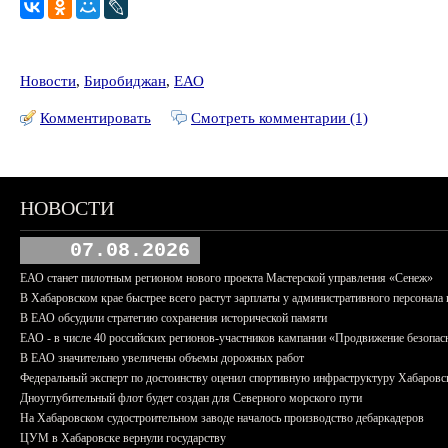
Новости
,
Биробиджан
,
ЕАО
Комментировать
Смотреть комментарии (1)
НОВОСТИ
07.08.2026
ЕАО станет пилотным регионом нового проекта Мастерской управления «Сенеж»
В Хабаровском крае быстрее всего растут зарплаты у административного персонала 
В ЕАО обсудили стратегию сохранения исторической памяти
ЕАО - в числе 40 российских регионов-участников кампании «Продвижение безопас
В ЕАО значительно увеличены объемы дорожных работ
Федеральный эксперт по достоинству оценил спортивную инфраструктуру Хабаровс
Дноуглубительный флот будет создан для Северного морского пути
На Хабаровском судостроительном заводе началось производство дебаркадеров
ЦУМ в Хабаровске вернули государству