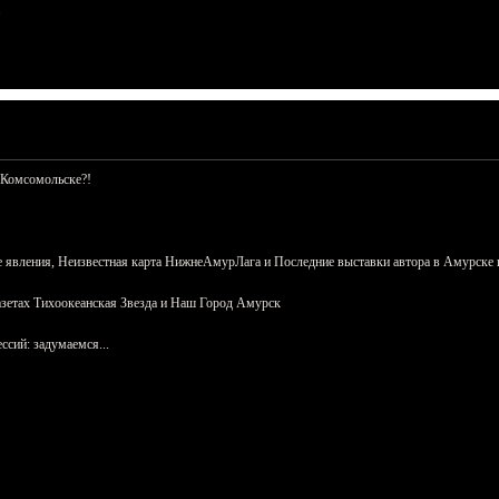
 Комсомольске?!
 явления, Неизвестная карта НижнеАмурЛага и Последние выставки автора в Амурске 
азетах Тихоокеанская Звезда и Наш Город Амурск
сий: задумаемся...