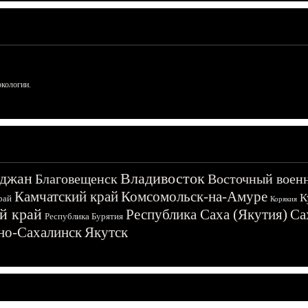
ркологии.
джан
Владивосток
Благовещенск
Восточный воен
Камчатский край
Комсомольск-на-Амуре
К
рай
Корякия
й край
Республика Саха (Якутия)
Са
Республика Бурятия
о-Сахалинск
Якутск