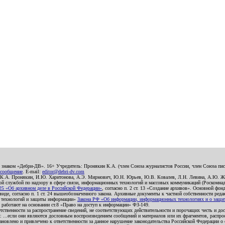
о знаком «Дебри-ДВ». 16+ Учредитель: Пронякин К.А. (член Союза журналистов России, член Союза писа
 сообщение
. E-mail:
editor@debri-dv.com
): К.А. Пронякин, И.Ю. Харитонова, А.Э. Мирмович, Ю.Н. Юрьев, Ю.В. Ковалев, Л.Н. Левина, А.Ю. Ж
 службой по надзору в сфере связи, информационных технологий и массовых коммуникаций (Роскомнадзо
5 «Об архивном деле в Российской Федерации»
, согласно п. 2 ст. 13 «Создание архивов». Основной фон
е, согласно п. 1 ст. 24 вышеобозначенного закона. Архивные документы к частной собственности редакци
ых технологий и защиты информации»
Закона РФ «Об информации, информационных технологиях и о защите
и работают на основании ст.8 «Право на доступ к информации» ФЗ-149.
етственности за распространение сведений, не соответствующих действительности и порочащих честь и д
 ...если они являются дословным воспроизведением сообщений и материалов или их фрагментов, распро
новлено и привлечено к ответственности за данное нарушение законодательства Российской Федерации о