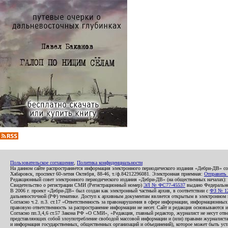
Пользовательское соглашение
,
Политика конфиденциальности
На данном сайте распространяется информация электронного периодического издания «Дебри-ДВ» с
Хабаровск, проспект 60-летия Октября, 88-46, т./ф.84212296081. Электронная приемная:
Отправить
Редакционный совет электронного периодического издания «Дебри-ДВ» (на общественных началах
Свидетельство о регистрации СМИ (Регистрационный номер)
ЭЛ № ФС77-45537
выдано Федеральной
В 2006 г. проект «Дебри-ДВ» был создан как электронный частный архив, в соответствии с
ФЗ № 12
дальневосточной (РФ) тематике. Доступ к архивным документам является открытым в электронном вид
Согласно ч.2. п.3. ст.17 «Ответственность за правонарушения в сфере информации, информационн
правовую ответственность за распространение информации не несет. Сайт и редакция основываются 
Согласно пп.3,4,6 ст.57 Закона РФ «О СМИ», «Редакция, главный редактор, журналист не несут отв
представляющих собой злоупотребление свободой массовой информации и (или) правами журналиста:
и информация государственных, общественных организаций и объединений), которое может быть уста