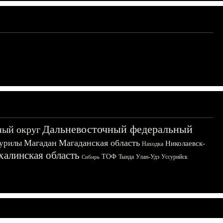
Дальневосточный федеральный
ный округ
Магадан
Магаданская область
урилы
Николаевск-
Находка
халинская область
ТОФ
Тында
Улан-Удэ
Уссурийск
Сибирь