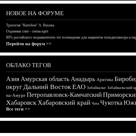
НОВОЕ НА ФОРУМЕ
Трилогия "Китобои" А. Вахова.
Охранник спит - смена идёт
80% российского медиаконтента это телевидение для пациентов психдиспансера и на
Перейти на форум >>
ОБЛАКО ТЕГОВ
Бироби
Азия
Амурская область
Анадырь
Арктика
округ
Дальний Восток
ЕАО
Забайкалье
Забайкальский к
Приморски
Петропавловск-Камчатский
на-Амуре
Хабаровск
Хабаровский край
Чукотка
Южн
Чита
Все теги >>