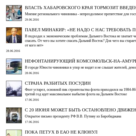
ВЛАСТЬ ХАБАРОВСКОГО КРАЯ ТОРМОЗИТ ВВЕД
Мнение регионального чиновника - непреодолимое препятствие для гос
29.06.2016
ПАВЕЛ МИНАКИР: «НЕ НАДО С НАС ТРЕБОВАТЬ 
В подходах к экономическим проблемам Дальнего Востока не хватает че
спасать. От чего вы хотите спасать Дальний Восток? Для чего вы стара
от кого нет»
28.06.2016
НЕФОНТАНИРУЮЩИЙ КОМСОМОЛЬСК-НА-АМУР
В городе Юности чиновники в упор не видят и не слышат жителей, дем
28.06.2016
СТРАНА РАЗБИТЫХ ПОСУДИН
Флот устарел, основной пик строительства флота приходился на 1984-86 
третий год идет максимальное выбытие флота на Дальнем Востоке
17.06.2016
С 20 ИЮНЯ МОЖЕТ БЫТЬ ОСТАНОВЛЕНО ДВИЖЕ
Открытое письмо президенту РФ В.В. Путину из Биробиджана
17.06.2016
ПОКА ПЕТУХ В ЕАО НЕ КЛЮНУЛ