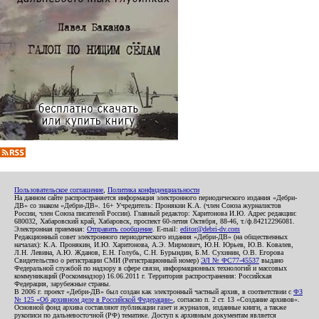
Пользовательское соглашение
,
Политика конфиденциальности
На данном сайте распространяется информация электронного периодического издания «Дебри-
ДВ» со знаком «Дебри-ДВ». 16+ Учредитель: Пронякин К.А. (член Союза журналистов
России, член Союза писателей России). Главный редактор: Харитонова И.Ю. Адрес редакции:
680032, Хабаровский край, Хабаровск, проспект 60-летия Октября, 88-46, т./ф.84212296081.
Электронная приемная:
Отправить сообщение
. E-mail:
editor@debri-dv.com
Редакционный совет электронного периодического издания «Дебри-ДВ» (на общественных
началах): К.А. Пронякин, И.Ю. Харитонова, А.Э. Мирмович, Ю.Н. Юрьев, Ю.В. Ковалев,
Л.Н. Левина, А.Ю. Жданов, Е.Н. Голубь, С.Н. Бурындин, Б.М. Сухинин, О.В. Егорова
Свидетельство о регистрации СМИ (Регистрационный номер)
ЭЛ № ФС77-45537
выдано
Федеральной службой по надзору в сфере связи, информационных технологий и массовых
коммуникаций (Роскомнадзор) 16.06.2011 г. Территория распространения: Российская
Федерация, зарубежные страны.
В 2006 г. проект «Дебри-ДВ» был создан как электронный частный архив, в соответствии с
ФЗ
№ 125 «Об архивном деле в Российской Федерации»
, согласно п. 2 ст. 13 «Создание архивов».
Основной фонд архива составляют публикации газет и журналов, изданные книги, а также
рукописи по дальневосточной (РФ) тематике. Доступ к архивным документам является