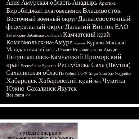
Азия
Амурская область
Анадырь
Арктика
Биробиджан
Владивосток
Благовещенск
Дальневосточный
Восточный военный округ
федеральный округ
Дальний Восток
ЕАО
Камчатский край
Забайкалье
Забайкальский край
Комсомольск-на-Амуре
Магадан
Курилы
Корякия
Магаданская область
Николаевск-на-Амуре
Находка
Приморский
Петропавловск-Камчатский
край
Республика Саха (Якутия)
Республика Бурятия
Сахалинская область
ТОФ
Тында
Улан-Удэ
Уссурийск
Сибирь
Хабаровск
Хабаровский край
Чукотка
Чита
Южно-Сахалинск
Якутск
Все теги >>