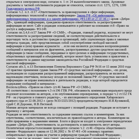
открытым в электронном виде, согласно п. 1 ст. 24 вышеобозначенного закона. Архивные
документы к частной собственности редакции не относятся, согласно ст.ст. 1275, 1276, 1306
Гражданского кодекса РФ
.
Согласно ч.2. п.3. ст.17 «Ответственность за правонарушения в сфере информации,
информационных технологий и защиты информации»
Закона РФ «Об информации,
информационных технологиях и о защите информации» (ФЗ-149 от 27.07.06 г.)
архив «Дебри-
ДВ», хранящий информацию, гражданско-правовую ответственность за распространение
информации не несет. Сайт и редакция основываются и работают на основании ст.8 «Право на
доступ к информации» ФЗ-149.
Согласно пп.3,4,6 ст.57 Закона РФ «О СМИ», «Редакция, главный редактор, журналист не несут
ответственности за распространение сведений, не соответствующих действительности и
порочащих честь и достоинство граждан и организаций, либо ущемляющих права и законные
интересы граждан, либо представляющих собой злоупотребление свободой массовой
информации и (или) правами журналиста: ...если они являются дословным воспроизведением
сообщений и материалов или их фрагментов, распространенных другим средством массовой
информации (а также сообщения, переданные в пресс-релизах и информация государственных,
общественных организаций и объединений), которое может быть установлено и привлечено к
ответственности за данное нарушение законодательства Российской Федерации о средствах
массовой информации».
Согласно абз.3, п.13 Постановления Пленума Верховного Суда РФ №16 от 15 июня 2010 года
«О практике применения судами Закона РФ «О средствах массовой информации», «по делам,
вытекающим из содержания распространенной информации, распространитель не является
надлежащим ответчиком, поскольку исходя из положений Закона РФ «О средствах массовой
информации» не вправе вмешиваться в деятельность редакции, в ходе которой определяется
содержание сообщений и материалов».
Воспользуйтесь «Правом на ответ» (ст.46 Закона РФ «О СМИ»).
«В соответствии с положением ч.3 ст.196 ГПК РФ, обязанность компенсации морального вреда
подлежит возложению на авторов, а по опубликованию опровержения, в порядке ч.2 ст.152 ГК
РФ - на учредителя и главного редактор», - из апелляционного определения Хабаровского
краевого суда от 22.08.2012 г. (дело №33-5325/2012) председательствующего И.И.Куликовой,
судей С.И.Дорожко, Н.В.Пестовой.
Мнения авторов материалов не всегда совпадают с позицией редакции. Редакция не вступает в
переписку с авторами.
Редакция не несет ответственность за содержание внешних ссылок и комментариев. За них
ответственны, соответственно, исключительно их правообладатели и авторы. Комментарии на
сайте приравнены к выражению мнения. Блоги и форум не входят в электронное периодическое
издание «Дебри-ДВ», ответственность за достоверность и наполняемость несут авторы.
Политические опросы/голосования проводятся согласно ч.2. ст.46 «Опросы общественного
мнения» Федерального закона от 12.06.2002 г. № 67-ФЗ «Об основных гарантиях
избирательных прав и права на участие в референдуме граждан Российской Федерации»;
считать, там где не указано: лицо (лица), заказавшее (заказавших) проведение опроса и