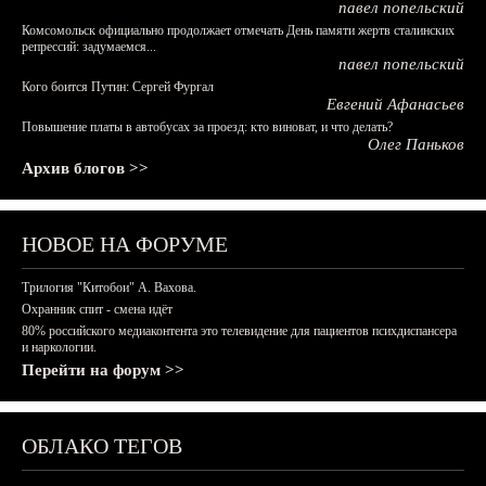
павел попельский
Комсомольск официально продолжает отмечать День памяти жертв сталинских
репрессий: задумаемся...
павел попельский
Кого боится Путин: Сергей Фургал
Евгений Афанасьев
Повышение платы в автобусах за проезд: кто виноват, и что делать?
Олег Паньков
Архив блогов >>
НОВОЕ НА ФОРУМЕ
Трилогия "Китобои" А. Вахова.
Охранник спит - смена идёт
80% российского медиаконтента это телевидение для пациентов психдиспансера
и наркологии.
Перейти на форум >>
ОБЛАКО ТЕГОВ