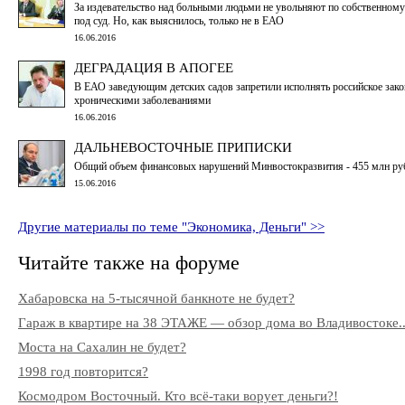
За издевательство над больными людьми не увольняют по собственному 
под суд. Но, как выяснилось, только не в ЕАО
16.06.2016
ДЕГРАДАЦИЯ В АПОГЕЕ
В ЕАО заведующим детских садов запретили исполнять российское закон
хроническими заболеваниями
16.06.2016
ДАЛЬНЕВОСТОЧНЫЕ ПРИПИСКИ
Общий объем финансовых нарушений Минвостокразвития - 455 млн ру
15.06.2016
Другие материалы по теме "Экономика, Деньги" >>
Читайте также на форуме
Хабаровска на 5-тысячной банкноте не будет?
Гараж в квартире на 38 ЭТАЖЕ — обзор дома во Владивостоке..
Моста на Сахалин не будет?
1998 год повторится?
Космодром Восточный. Кто всё-таки ворует деньги?!