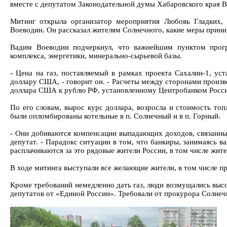
вместе с депутатом Законодательной думы Хабаровского края
Митинг открыла организатор мероприятия Любовь Гладких, 
Воеводин. Он рассказал жителям Солнечного, какие меры прини
Вадим Воеводин подчеркнул, что важнейшим пунктом прогр
комплекса, энергетики, минерально-сырьевой базы.
- Цена на газ, поставляемый в рамках проекта Сахалин-1, ус
доллару США, - говорит он. - Расчеты между сторонами произв
доллара США к рублю РФ, установленному Центробанком Росси
По его словам, вырос курс доллара, возросла и стоимость топ
были опломбированы котельные в п. Солнечный и в п. Горный.
- Они добиваются компенсации выпадающих доходов, связанных
депутат. - Парадокс ситуации в том, что банкиры, занимаясь 
расплачиваются за это рядовые жители России, в том числе жит
В ходе митинга выступали все желающие жители, в том числе п
Кроме требований немедленно дать газ, люди возмущались высо
депутатов от «Единой России». Требовали от прокурора Солнеч