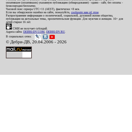
оплатившее (оплативших) указанную публикацию (обнародование) - едино - сайт, без оплаты -
безвозмездно/бесплатно.
Часовой пояс сервера UTC+11 (AEST), фактически +8 мск.
Если вы обнаружили ошибки на сайте, пожалуйста,
сообщите нам об этом
.
Распространение информации о политической, социальной, духовной жизни общества,
публикации на актуальные темы, просветительские функции. Для мужчин и женщин. 16+ для
детей старше 16 лет.
СМИ не получает субсидий.
Адреса сайта:
DEBRI-DV.COM
,
DEBRI-DV.RU
.
В социальных сетях:
© Дебри-ДВ, 20.04.2006 - 2026