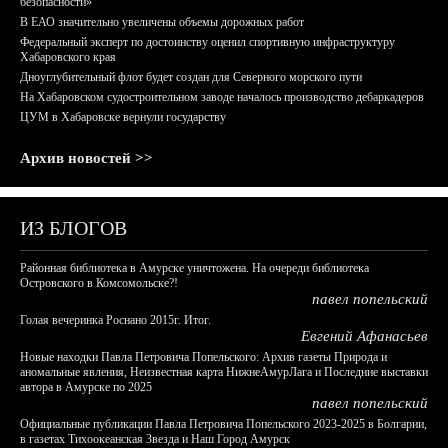
безопасности»
В ЕАО значительно увеличены объемы дорожных работ
Федеральный эксперт по достоинству оценил спортивную инфраструктуру
Хабаровского края
Дноуглубительный флот будет создан для Северного морского пути
На Хабаровском судостроительном заводе началось производство дебаркадеров
ЦУМ в Хабаровске вернули государству
Архив новостей >>
ИЗ БЛОГОВ
Районная библиотека в Амурске уничтожена. На очереди библиотека
Островского в Комсомольске?!
павел попельский
Голая вечеринка Роснано 2015г. Итог.
Евгений Афанасьев
Новые находки Павла Петровича Попельского: Архив газеты Природа и
аномальные явления, Неизвестная карта НижнеАмурЛага и Последние выставки
автора в Амурске по 2025
павел попельский
Официальные публикации Павла Петровича Попельского 2023-2025 в Болгарии,
в газетах Тихоокеанская Звезда и Наш Город Амурск