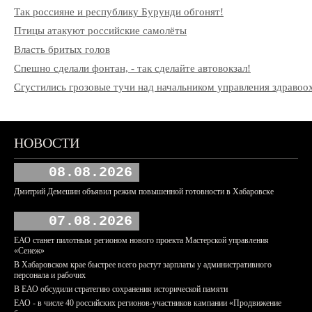
Так россияне и республику Бурунди обгонят!
Птицы атакуют российские самолёты
Власть бритых голов
Спешно сделали фонтан, - так сделайте автовокзал!
Сгустились грозовые тучи над начальником управления здрав
НОВОСТИ
08.08.2026
Дмитрий Демешин объявил режим повышенной готовности в Хабаровске
07.08.2026
ЕАО станет пилотным регионом нового проекта Мастерской управления
«Сенеж»
В Хабаровском крае быстрее всего растут зарплаты у административного
персонала и рабочих
В ЕАО обсудили стратегию сохранения исторической памяти
ЕАО - в числе 40 российских регионов-участников кампании «Продвижение