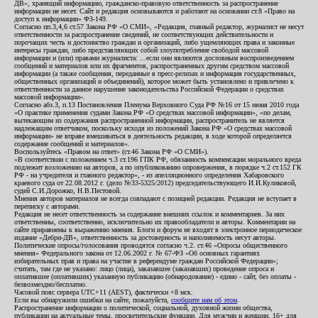
ДВ», хранящий информацию, гражданско-правовую ответственность за распространение
информации не несет. Сайт и редакция основываются и работают на основании ст.8 «Право на
доступ к информации» ФЗ-149.
Согласно пп.3,4,6 ст.57 Закона РФ «О СМИ», «Редакция, главный редактор, журналист не несут
ответственности за распространение сведений, не соответствующих действительности и
порочащих честь и достоинство граждан и организаций, либо ущемляющих права и законные
интересы граждан, либо представляющих собой злоупотребление свободой массовой
информации и (или) правами журналиста: ...если они являются дословным воспроизведением
сообщений и материалов или их фрагментов, распространенных другим средством массовой
информации (а также сообщения, переданные в пресс-релизах и информация государственных,
общественных организаций и объединений), которое может быть установлено и привлечено к
ответственности за данное нарушение законодательства Российской Федерации о средствах
массовой информации».
Согласно абз.3, п.13 Постановления Пленума Верховного Суда РФ №16 от 15 июня 2010 года
«О практике применения судами Закона РФ «О средствах массовой информации», «по делам,
вытекающим из содержания распространенной информации, распространитель не является
надлежащим ответчиком, поскольку исходя из положений Закона РФ «О средствах массовой
информации» не вправе вмешиваться в деятельность редакции, в ходе которой определяется
содержание сообщений и материалов».
Воспользуйтесь «Правом на ответ» (ст.46 Закона РФ «О СМИ»).
«В соответствии с положением ч.3 ст.196 ГПК РФ, обязанность компенсации морального вреда
подлежит возложению на авторов, а по опубликованию опровержения, в порядке ч.2 ст.152 ГК
РФ - на учредителя и главного редактор», - из апелляционного определения Хабаровского
краевого суда от 22.08.2012 г. (дело №33-5325/2012) председательствующего И.И.Куликовой,
судей С.И.Дорожко, Н.В.Пестовой.
Мнения авторов материалов не всегда совпадают с позицией редакции. Редакция не вступает в
переписку с авторами.
Редакция не несет ответственность за содержание внешних ссылок и комментариев. За них
ответственны, соответственно, исключительно их правообладатели и авторы. Комментарии на
сайте приравнены к выражению мнения. Блоги и форум не входят в электронное периодическое
издание «Дебри-ДВ», ответственность за достоверность и наполняемость несут авторы.
Политические опросы/голосования проводятся согласно ч.2. ст.46 «Опросы общественного
мнения» Федерального закона от 12.06.2002 г. № 67-ФЗ «Об основных гарантиях
избирательных прав и права на участие в референдуме граждан Российской Федерации»;
считать, там где не указано: лицо (лица), заказавшее (заказавших) проведение опроса и
оплатившее (оплативших) указанную публикацию (обнародование) - едино - сайт, без оплаты -
безвозмездно/бесплатно.
Часовой пояс сервера UTC+11 (AEST), фактически +8 мск.
Если вы обнаружили ошибки на сайте, пожалуйста,
сообщите нам об этом
.
Распространение информации о политической, социальной, духовной жизни общества,
публикации на актуальные темы, просветительские функции. Для мужчин и женщин. 16+ для