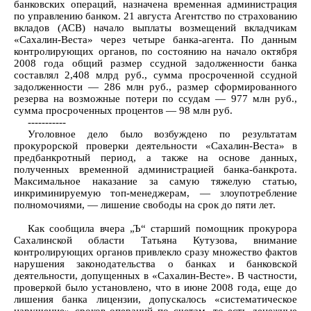
банковских операций, назначена временная администрация
по управлению банком. 21 августа Агентство по страхованию
вкладов (АСВ) начало выплаты возмещений вкладчикам
«Сахалин-Веста» через четыре банка-агента. По данным
контролирующих органов, по состоянию на начало октября
2008 года общий размер ссудной задолженности банка
составлял 2,408 млрд руб., сумма просроченной ссудной
задолженности — 286 млн руб., размер сформированного
резерва на возможные потери по ссудам — 977 млн руб.,
сумма просроченных процентов — 98 млн руб.
-----------
Уголовное дело было возбуждено по результатам
прокурорской проверки деятельности «Сахалин-Веста» в
предбанкротный период, а также на основе данных,
полученных временной администрацией банка-банкрота.
Максимальное наказание за самую тяжелую статью,
инкриминируемую топ-менеджерам, — злоупотребление
полномочиями, — лишение свободы на срок до пяти лет.
Как сообщила вчера „Ъ“ старший помощник прокурора
Сахалинской области Татьяна Кутузова, внимание
контролирующих органов привлекло сразу множество фактов
нарушения законодательства о банках и банковской
деятельности, допущенных в «Сахалин-Весте». В частности,
проверкой было установлено, что в июне 2008 года, еще до
лишения банка лицензии, допускалось «систематическое