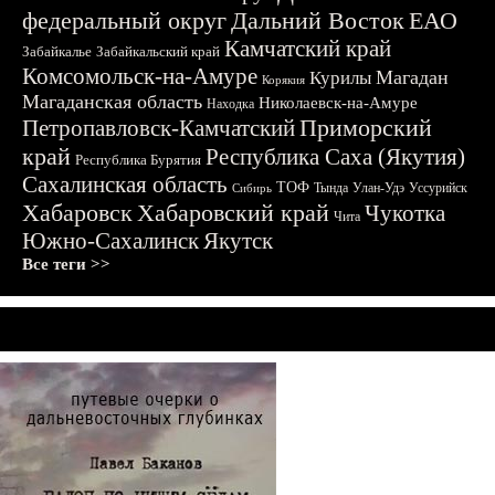
федеральный округ
Дальний Восток
ЕАО
Камчатский край
Забайкалье
Забайкальский край
Комсомольск-на-Амуре
Магадан
Курилы
Корякия
Магаданская область
Николаевск-на-Амуре
Находка
Приморский
Петропавловск-Камчатский
край
Республика Саха (Якутия)
Республика Бурятия
Сахалинская область
ТОФ
Тында
Улан-Удэ
Уссурийск
Сибирь
Хабаровск
Хабаровский край
Чукотка
Чита
Южно-Сахалинск
Якутск
Все теги >>