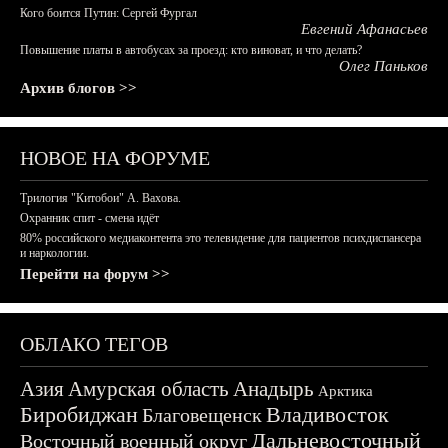
Кого боится Путин: Сергей Фургал
Евгений Афанасьев
Повышение платы в автобусах за проезд: кто виноват, и что делать?
Олег Паньков
Архив блогов >>
НОВОЕ НА ФОРУМЕ
Трилогия "Китобои" А. Вахова.
Охранник спит - смена идёт
80% российского медиаконтента это телевидение для пациентов психдиспансера
и наркологии.
Перейти на форум >>
ОБЛАКО ТЕГОВ
Азия
Амурская область
Анадырь
Арктика
Биробиджан
Владивосток
Благовещенск
Дальневосточный
Восточный военный округ