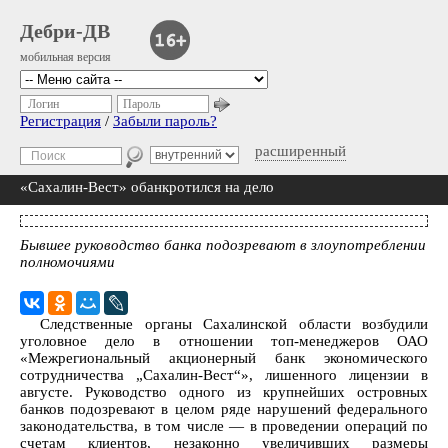
Дебри-ДВ
мобильная версия
Логин
Пароль
Регистрация
/
Забыли пароль?
расширенный
«Сахалин-Вест» обанкротился на дело
Бывшее руководство банка подозревают в злоупотреблении
полномочиями
Следственные органы Сахалинской области возбудили
уголовное дело в отношении топ-менеджеров ОАО
«Межрегиональный акционерный банк экономического
сотрудничества „Сахалин-Вест“», лишенного лицензии в
августе. Руководство одного из крупнейших островных
банков подозревают в целом ряде нарушений федерального
законодательства, в том числе — в проведении операций по
счетам клиентов, незаконно увеличивших размеры