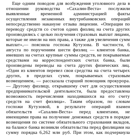
Еще одним поводом для возбуждения уголовного дела в
отношении руководства «Сахалин-Веста» послужили
выявленные временной администрацией факты
осуществления незаконных внутрибанковских операций
непосредственно накануне отзыва лицензии. «Операции по
переводу средств со счетов одних физлиц на счета других
производились с целью получения страховых выплат лицами,
которые не имели на них права, а также для увеличения сумм
выплат»,— пояснила госпожа Кутузова. В частности, 6
августа по поручениям шести физлиц — клиентов банка,
имевших на счетах крупные суммы средств, не покрываемые
средствами на корреспондентских счетах банка, были
произведены переводы на счета других физических лиц.
«Один из клиентов перевел свои средства на счета четырех
других, в пределах сумм, покрываемых страховым
возмещением, — рассказала старший помощник прокурора.
— Другому физлицу, открывшему счет для осуществления
предпринимательской деятельности, была предоставлена
возможность перечисления находившихся на его счету
средств на счет физлица». Таким образом, по словам
госпожи Кутузовой, в результате операций взамен
обязательств «Сахалин-Веста» перед клиентами, не
имеющими права на получение денежных средств в порядке
возмещения по системе обязательного страхования вкладов,
на балансе банка возникли обязательства перед физлицами на
сумму порядка 6,262 млн руб. При этом, как подчеркнула