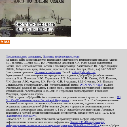
Пользовательское соглашение
,
Политика конфиденциальности
На данном сайте распространяется информация электронного периодического издания «Дебри-
ДВ» со знаком «Дебри-ДВ». 16+ Учредитель: Пронякин К.А. (член Союза журналистов
России, член Союза писателей России). Главный редактор: Харитонова И.Ю. Адрес редакции:
680032, Хабаровский край, Хабаровск, проспект 60-летия Октября, 88-46, т./ф.84212296081.
Электронная приемная:
Отправить сообщение
. E-mail:
editor@debri-dv.com
Редакционный совет электронного периодического издания «Дебри-ДВ» (на общественных
началах): К.А. Пронякин, И.Ю. Харитонова, А.Э. Мирмович, Ю.Н. Юрьев, Ю.В. Ковалев,
Л.Н. Левина, А.Ю. Жданов, Е.Н. Голубь, С.Н. Бурындин, Б.М. Сухинин, О.В. Егорова
Свидетельство о регистрации СМИ (Регистрационный номер)
ЭЛ № ФС77-45537
выдано
Федеральной службой по надзору в сфере связи, информационных технологий и массовых
коммуникаций (Роскомнадзор) 16.06.2011 г. Территория распространения: Российская
Федерация, зарубежные страны.
В 2006 г. проект «Дебри-ДВ» был создан как электронный частный архив, в соответствии с
ФЗ
№ 125 «Об архивном деле в Российской Федерации»
, согласно п. 2 ст. 13 «Создание архивов».
Основной фонд архива составляют публикации газет и журналов, изданные книги, а также
рукописи по дальневосточной (РФ) тематике. Доступ к архивным документам является
открытым в электронном виде, согласно п. 1 ст. 24 вышеобозначенного закона. Архивные
документы к частной собственности редакции не относятся, согласно ст.ст. 1275, 1276, 1306
Гражданского кодекса РФ
.
Согласно ч.2. п.3. ст.17 «Ответственность за правонарушения в сфере информации,
информационных технологий и защиты информации»
Закона РФ «Об информации,
информационных технологиях и о защите информации» (ФЗ-149 от 27.07.06 г.)
архив «Дебри-