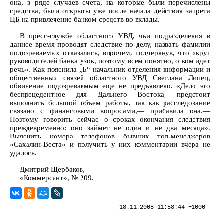
она, в ряде случаев счета, на которые были перечислены
средства, были открыты уже после начала действия запрета
ЦБ на привлечение банком средств во вклады.
В пресс-службе областного УВД, чьи подразделения в
данное время проводят следствие по делу, назвать фамилии
подозреваемых отказались, впрочем, подчеркнув, что «круг
руководителей банка узок, поэтому всем понятно, о ком идет
речь». Как пояснила „Ъ“ начальник отделения информации и
общественных связей областного УВД Светлана Липец,
обвинение подозреваемым еще не предъявлено. «Дело это
беспрецедентное для Дальнего Востока, предстоит
выполнить большой объем работы, так как расследование
связано с финансовыми вопросами,— прибавила она.—
Поэтому говорить сейчас о сроках окончания следствия
преждевременно: оно займет не один и не два месяца».
Выяснить номера телефонов бывших топ-менеджеров
«Сахалин-Веста» и получить у них комментарии вчера не
удалось.
Дмитрий Щербаков,
«Коммерсант», № 209.
18.11.2008 11:58:44 +1000