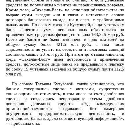
нарушение» сроков операций по счетам, то есть денежные
средства по поручениям клиентов не перечислялись вовремя.
Кроме того, «Сахалин-Вест» не исполнял обязательства по
выдаче сумм вкладов «ни в связи с истечением сроков
договоров банковского вклада, ни в связи с требованиями
вкладчиков». По словам госпожи Кутузовой, на дату отзыва у
банка лицензии сумма неисполненных обязательств по
привлеченным средствам физлиц составила 163,345 млн руб.
Всего же банком не было исполнено в срок платежей на
общую сумму более 421,5 млн руб., в том числе
задолженность по уплате налогов, пени и налоговых санкций
составила свыше 23 млн руб. При этом до отзыва лицензии,
когда «Сахалин-Вест» имел потребность в привлечении
средств, должностные лица банка не предъявили к платежу
по сроку 15 учтенных векселей на общую сумму почти 112,5
млн руб.
По словам Татьяны Кутузовой, также установлено, что
банком совершались сделки с активами, существенно
снижающими их стоимость, в том числе за счет дробления
сделок, и создавались непрозрачные схемы двойного
движения денежных средств. «Ряд коммерческих
организаций-заемщиков создавались без намерения
осуществлять предпринимательскую деятельность, и
руководство банка владело соответствующей информацией»,
— прибавила она.