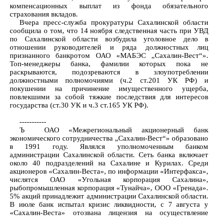
компенсационных выплат из фонда обязательного
страхования вкладов.
Вчера пресс-служба прокуратуры Сахалинской области
сообщила о том, что 14 ноября следственная часть при УВД
по Сахалинской области возбудила уголовное дело в
отношении руководителей и ряда должностных лиц
признанного банкротом ОАО «МАБЭС „Сахалин-Вест“».
Топ-менеджеры банка, фамилии которых пока не
раскрываются, подозреваются в злоупотреблении
должностными полномочиями (ч.2 ст.201 УК РФ) и
покушении на причинение имущественного ущерба,
повлекшими за собой тяжкие последствия для интересов
государства (ст.30 УК и ч.3 ст.165 УК РФ).
-----------
Ъ ОАО «Межрегиональный акционерный банк
экономического сотрудничества „Сахалин-Вест“» образовано
в 1991 году. Являлся уполномоченным банком
администрации Сахалинской области. Сеть банка включает
около 40 подразделений на Сахалине и Курилах. Среди
акционеров «Сахалин-Веста», по информации «Интерфакса»,
числятся ОАО «Угольная корпорация Сахалина»,
рыбопромышленная корпорация «Тунайча», ООО «Гренада».
5% акций принадлежит администрации Сахалинской области.
В июле банк испытал кризис ликвидности, с 7 августа у
«Сахалин-Веста» отозвана лицензия на осуществление