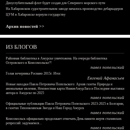
Дноуглубительный флот будет создан для Северного морского пути
На Хабаровском судостроительном заводе началось производство дебаркадеров
ЦУМ в Хабаровске вернули государству
Архив новостей >>
ИЗ БЛОГОВ
Районная библиотека в Амурске уничтожена. На очереди библиотека
Островского в Комсомольске?!
павел попельский
Голая вечеринка Роснано 2015г. Итог.
Евгений Афанасьев
Новые находки Павла Петровича Попельского: Архив газеты Природа и
аномальные явления, Неизвестная карта НижнеАмурЛага и Последние выставки
автора в Амурске по 2025
павел попельский
Официальные публикации Павла Петровича Попельского 2023-2025 в Болгарии,
в газетах Тихоокеанская Звезда и Наш Город Амурск
павел попельский
Комсомольск официально продолжает отмечать День памяти жертв сталинских
репрессий: задумаемся...
павел попельский