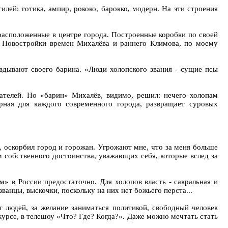
лей: готика, ампир, рококо, барокко, модерн. На эти строения
расположенные в центре города. Построенные коробки по своей
. Новостройки времен Михалёва и раннего Климова, по моему
вдывают своего барина. «Люди холопского звания - сущие псы
ателей. Но «барин» Михалёв, видимо, решил: нечего холопам
ерная для каждого современного города, развращает суровых
ы, оскорбил город и горожан. Угрожают мне, что за меня больше
м собственного достоинства, уважающих себя, которые вслед за
» в России предостаточно. Для холопов власть - сакральная и
ванцы, выскочки, поскольку на них нет божьего перста...
 людей, за желание заниматься политикой, свободный человек
курсе, в телешоу «Что? Где? Когда?». Даже можно мечтать стать