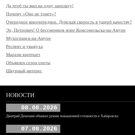
Да чтоб ты жил на одну зарплату!
Почему «Оно не тонет»?
Очередное внеочередное. Думская скорость в ущерб качеству?
Эх, Петрович! О бессменном мэре Комсомольска-на-Амуре
Мухосранск-на-Амуре
Респект и уважуха
Маразм крепчает
Объявлен сезон охоты
Шкурный интерес
НОВОСТИ
08.08.2026
Дмитрий Демешин объявил режим повышенной готовности в Хабаровске
07.08.2026