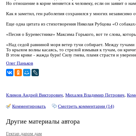
Но отношение в корне меняется к человеку, если он заявит о нам
Как я заметил, ген раболепия сохранился у многих независимо 
Еще одна цитата из стихотворения Николая Рубцова «О собаках»:
«Песня о Буревестнике» Максима Горького, вот те слова, котор
«Над седой равниной моря ветер тучи собирает. Между тучами 
То крылом волны касаясь, то стрелой взмывая к тучам, он кричи
В этом крике - жажда бури! Силу гнева, пламя страсти и уверен
Олег Паньков
Климов Андрей Викторович
,
Михалев Владимир Петрович
,
Ком
Комментировать
Смотреть комментарии (14)
Другие материалы автора
Гектар даром дам