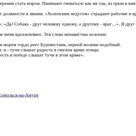
ерении стать мэром. Начинают гневаться: как же так, из грязи в кн
от должности и звания. «Холопским недугом» страдают рабочие и к
 «Да! Собака - друг человеку одному, а другому - враг…». Я друг с
ые меня вдохновляют. Эти слова ненавистны холопам:
и морем гордо реет Буревестник, черной молнии подобный.
т, и - тучи слышат радость в смелом крике птицы.
ность в победе слышат тучи в этом крике».
сомольск-на-Амуре