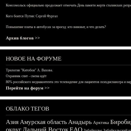
Комсомольск официально продолжает отмечать День памяти жертв сталинских репрес
Кого боится Путин: Сергей Фургал
Повышение платы в автобусах за проезд: кто виноват, и что делать?
Архив блогов >>
НОВОЕ НА ФОРУМЕ
Трилогия "Китобои" А. Вахова.
Охранник спит - смена идёт
80% российского медиаконтента это телевидение для пациентов психдиспансера и на
Перейти на форум >>
ОБЛАКО ТЕГОВ
Бироби
Азия
Амурская область
Анадырь
Арктика
округ
Дальний Восток
ЕАО
Забайкалье
Забайкальский к