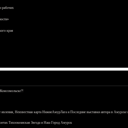
и рабочих
ности»
кого края
 Комсомольске?!
 явления, Неизвестная карта НижнеАмурЛага и Последние выставки автора в Амурске 
азетах Тихоокеанская Звезда и Наш Город Амурск