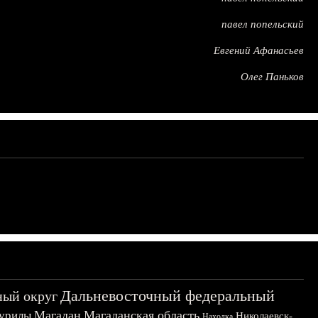
павел попельский
Евгений Афанасьев
Олег Паньков
Дальневосточный федеральный
ный округ
Магадан
Магаданская область
урилы
Николаевск-
Находка