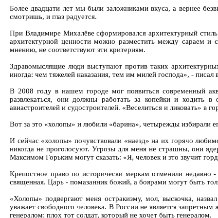
Более двадцати лет мы были заложниками вкуса, а вернее безв
смотришь, и глаз радуется.
При Владимире Михалёве сформировался архитектурный стиль -
архитектурной ценности можно разместить между сараем и с
мнению, не соответствуют эти критериям.
Здравомыслящие люди выступают против таких архитектурных 
иногда: чем тяжелей наказания, тем им милей господа», - писа
В 2008 году в нашем городе мог появиться современный акв
развлекаться, они должны работать за копейки и ходить в 
авиастроителей и судостроителей. «Веселиться и ликовать» в г
Вот за это «холопы» и любили «барина», четырежды избирали е
И сейчас «холопы» почувствовали «наезд» на их горячо любимог
никогда не проголосуют. Угрозы для меня не страшны, они яде
Максимом Горьким могут сказать: «Я, человек и это звучит горд
Крепостное право по исторически меркам отменили недавно - 
священная. Царь - помазанник божий, а боярами могут быть тольк
«Холопы» подвергают меня остракизму, мол, выскочка, назва
уважает свободного человека. В России не является запретным 
генералом: плох тот солдат, который не хочет быть генералом.