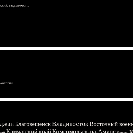
сий: задумаемся...
ркологии.
джан
Владивосток
Благовещенск
Восточный воен
Камчатский край
Комсомольск-на-Амуре
К
рай
Корякия