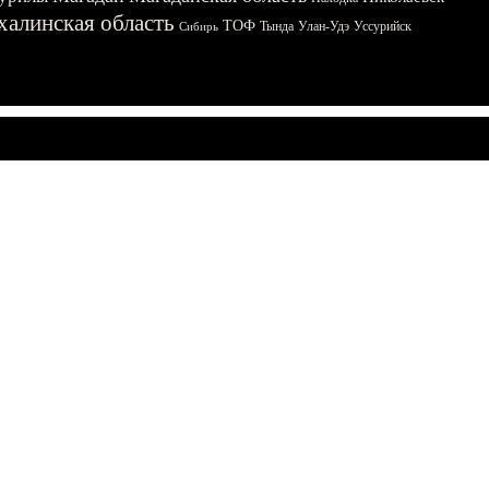
халинская область
ТОФ
Тында
Улан-Удэ
Уссурийск
Сибирь