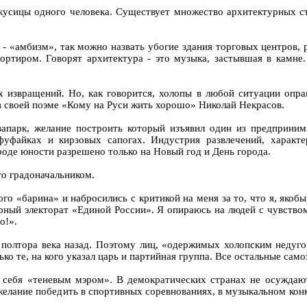
кусицы одного человека. Существует множество архитектурных сти
 «амбизм», так можно назвать убогие здания торговых центров, 
ортиром. Говорят архитектура - это музыка, застывшая в камне
извращений. Но, как говорится, холопы в любой ситуации опра
л в своей поэме «Кому на Руси жить хорошо» Николай Некрасов.
апарк, желание построить который изъявил один из предприним
фуфайках и кирзовых сапогах. Индустрия развлечений, характ
ороде юности разрешено только на Новый год и День города.
го градоначальником.
о «барина» и набросились с критикой на меня за то, что я, якоб
рный электорат «Единой России». Я опираюсь на людей с чувство
о!».
полтора века назад. Поэтому лиц, «одержимых холопским недугом
о те, на кого указал царь и партийная группа. Все остальные самоз
л себя «теневым мэром». В демократических странах не осуждают
желание победить в спортивных соревнованиях, в музыкальном кон