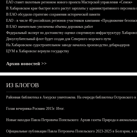
ЕАО станет пилотным регионом нового проекта Мастерской управления «Сенеж»
В Хабаровском крае быстрее всего растут зарплаты у административного персонала 
В ЕАО обсудили стратегию сохранения исторической памяти
ЕАО - в числе 40 российских регионов-участников кампании «Продвижение безопас
В ЕАО значительно увеличены объемы дорожных работ
Федеральный эксперт по достоинству оценил спортивную инфраструктуру Хабаровс
Дноуглубительный флот будет создан для Северного морского пути
На Хабаровском судостроительном заводе началось производство дебаркадеров
ЦУМ в Хабаровске вернули государству
Архив новостей >>
ИЗ БЛОГОВ
Районная библиотека в Амурске уничтожена. На очереди библиотека Островского в
Голая вечеринка Роснано 2015г. Итог.
Новые находки Павла Петровича Попельского: Архив газеты Природа и аномальные
Официальные публикации Павла Петровича Попельского 2023-2025 в Болгарии, в г