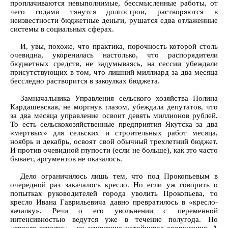
проплачиваются невыполнимые, бессмысленные работы, от
чего годами тянутся долгострои, растворяются в
неизвестности бюджетные деньги, рушатся едва отлаженные
системы в социальных сферах.
И, увы, похоже, что практика, порочность которой столь
очевидна, укоренилась настолько, что распорядители
бюджетных средств, не задумываясь, на сессии убеждали
присутствующих в том, что лишний миллиард за два месяца
бесследно растворится в закоулках бюджета.
Замначальника Управления сельского хозяйства Полина
Кардашевская, не моргнув глазом, убеждала депутатов, что
за два месяца управление освоит девять миллионов рублей.
То есть сельскохозяйственные предприятия Якутска за два
«мертвых» для сельских и строительных работ месяца,
ноябрь и декабрь, освоят свой обычный трехлетний бюджет.
И против очевидной глупости (если не больше), как это часто
бывает, аргументов не оказалось.
Дело ограничилось лишь тем, что под Прокопьевым в
очередной раз закачалось кресло. Но если уж говорить о
попытках руководителей города уволить Прокопьева, то
кресло Ивана Гаврильевича давно превратилось в «кресло-
качалку». Речи о его увольнении с переменной
интенсивностью ведутся уже в течение полугода. Но