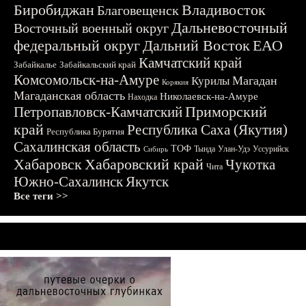
Биробиджан
Владивосток
Благовещенск
Дальневосточный
Восточный военный округ
федеральный округ
Дальний Восток
ЕАО
Камчатский край
Забайкалье
Забайкальский край
Комсомольск-на-Амуре
Магадан
Курилы
Корякия
Магаданская область
Николаевск-на-Амуре
Находка
Приморский
Петропавловск-Камчатский
край
Республика Саха (Якутия)
Республика Бурятия
Сахалинская область
ТОФ
Тында
Улан-Удэ
Уссурийск
Сибирь
Хабаровск
Хабаровский край
Чукотка
Чита
Южно-Сахалинск
Якутск
Все теги >>