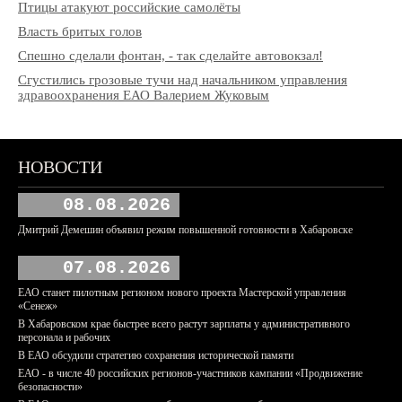
Птицы атакуют российские самолёты
Власть бритых голов
Спешно сделали фонтан, - так сделайте автовокзал!
Сгустились грозовые тучи над начальником управления
здравоохранения ЕАО Валерием Жуковым
НОВОСТИ
08.08.2026
Дмитрий Демешин объявил режим повышенной готовности в Хабаровске
07.08.2026
ЕАО станет пилотным регионом нового проекта Мастерской управления
«Сенеж»
В Хабаровском крае быстрее всего растут зарплаты у административного
персонала и рабочих
В ЕАО обсудили стратегию сохранения исторической памяти
ЕАО - в числе 40 российских регионов-участников кампании «Продвижение
безопасности»