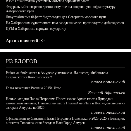
В ЕАО значительно увеличены объемы дорожных работ
Федеральный эксперт по достоинству оценил спортивную инфраструктуру
Хабаровского края
Дноуглубительный флот будет создан для Северного морского пути
На Хабаровском судостроительном заводе началось производство дебаркадеров
ЦУМ в Хабаровске вернули государству
Архив новостей >>
ИЗ БЛОГОВ
Районная библиотека в Амурске уничтожена. На очереди библиотека
Островского в Комсомольске?!
павел попельский
Голая вечеринка Роснано 2015г. Итог.
Евгений Афанасьев
Новые находки Павла Петровича Попельского: Архив газеты Природа и
аномальные явления, Неизвестная карта НижнеАмурЛага и Последние выставки
автора в Амурске по 2025
павел попельский
Официальные публикации Павла Петровича Попельского 2023-2025 в Болгарии,
в газетах Тихоокеанская Звезда и Наш Город Амурск
павел попельский