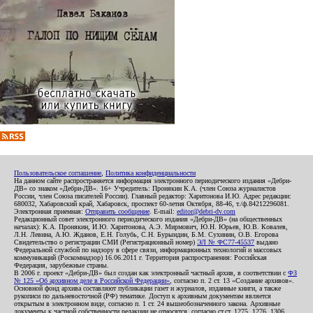
Пользовательское соглашение
,
Политика конфиденциальности
На данном сайте распространяется информация электронного периодического издания «Дебри-
ДВ» со знаком «Дебри-ДВ». 16+ Учредитель: Пронякин К.А. (член Союза журналистов
России, член Союза писателей России). Главный редактор: Харитонова И.Ю. Адрес редакции:
680032, Хабаровский край, Хабаровск, проспект 60-летия Октября, 88-46, т./ф.84212296081.
Электронная приемная:
Отправить сообщение
. E-mail:
editor@debri-dv.com
Редакционный совет электронного периодического издания «Дебри-ДВ» (на общественных
началах): К.А. Пронякин, И.Ю. Харитонова, А.Э. Мирмович, Ю.Н. Юрьев, Ю.В. Ковалев,
Л.Н. Левина, А.Ю. Жданов, Е.Н. Голубь, С.Н. Бурындин, Б.М. Сухинин, О.В. Егорова
Свидетельство о регистрации СМИ (Регистрационный номер)
ЭЛ № ФС77-45537
выдано
Федеральной службой по надзору в сфере связи, информационных технологий и массовых
коммуникаций (Роскомнадзор) 16.06.2011 г. Территория распространения: Российская
Федерация, зарубежные страны.
В 2006 г. проект «Дебри-ДВ» был создан как электронный частный архив, в соответствии с
ФЗ
№ 125 «Об архивном деле в Российской Федерации»
, согласно п. 2 ст. 13 «Создание архивов».
Основной фонд архива составляют публикации газет и журналов, изданные книги, а также
рукописи по дальневосточной (РФ) тематике. Доступ к архивным документам является
открытым в электронном виде, согласно п. 1 ст. 24 вышеобозначенного закона. Архивные
документы к частной собственности редакции не относятся, согласно ст.ст. 1275, 1276, 1306