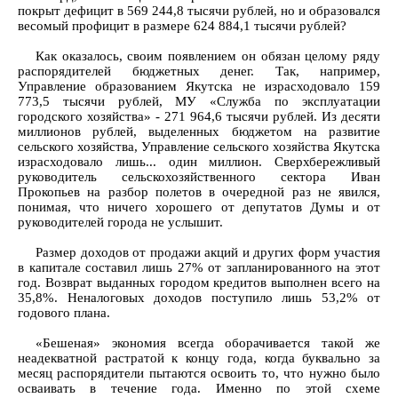
покрыт дефицит в 569 244,8 тысячи рублей, но и образовался
весомый профицит в размере 624 884,1 тысячи рублей?
Как оказалось, своим появлением он обязан целому ряду
распорядителей бюджетных денег. Так, например,
Управление образованием Якутска не израсходовало 159
773,5 тысячи рублей, МУ «Служба по эксплуатации
городского хозяйства» - 271 964,6 тысячи рублей. Из десяти
миллионов рублей, выделенных бюджетом на развитие
сельского хозяйства, Управление сельского хозяйства Якутска
израсходовало лишь... один миллион. Сверхбережливый
руководитель сельскохозяйственного сектора Иван
Прокопьев на разбор полетов в очередной раз не явился,
понимая, что ничего хорошего от депутатов Думы и от
руководителей города не услышит.
Размер доходов от продажи акций и других форм участия
в капитале составил лишь 27% от запланированного на этот
год. Возврат выданных городом кредитов выполнен всего на
35,8%. Неналоговых доходов поступило лишь 53,2% от
годового плана.
«Бешеная» экономия всегда оборачивается такой же
неадекватной растратой к концу года, когда буквально за
месяц распорядители пытаются освоить то, что нужно было
осваивать в течение года. Именно по этой схеме