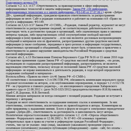
Гражданского кодекса РФ
.
Согласно ч.2. п.3. ст.17 «Ответственность за правонарушения в сфере информации,
информационных технологий и защиты информации»
Закона РФ «Об информации,
информационных технологиях и о защите информации» (ФЗ-149 от 27.07.06 г.)
архив «Дебри-
ДВ», хранящий информацию, гражданско-правовую ответственность за распространение
информации не несет. Сайт и редакция основываются и работают на основании ст.8 «Право на
доступ к информации» ФЗ-149.
Согласно пп.3,4,6 ст.57 Закона РФ «О СМИ», «Редакция, главный редактор, журналист не несут
ответственности за распространение сведений, не соответствующих действительности и
порочащих честь и достоинство граждан и организаций, либо ущемляющих права и законные
интересы граждан, либо представляющих собой злоупотребление свободой массовой
информации и (или) правами журналиста: ...если они являются дословным воспроизведением
сообщений и материалов или их фрагментов, распространенных другим средством массовой
информации (а также сообщения, переданные в пресс-релизах и информация государственных,
общественных организаций и объединений), которое может быть установлено и привлечено к
ответственности за данное нарушение законодательства Российской Федерации о средствах
массовой информации».
Согласно абз.3, п.13 Постановления Пленума Верховного Суда РФ №16 от 15 июня 2010 года
«О практике применения судами Закона РФ «О средствах массовой информации», «по делам,
вытекающим из содержания распространенной информации, распространитель не является
надлежащим ответчиком, поскольку исходя из положений Закона РФ «О средствах массовой
информации» не вправе вмешиваться в деятельность редакции, в ходе которой определяется
содержание сообщений и материалов».
Воспользуйтесь «Правом на ответ» (ст.46 Закона РФ «О СМИ»).
«В соответствии с положением ч.3 ст.196 ГПК РФ, обязанность компенсации морального вреда
подлежит возложению на авторов, а по опубликованию опровержения, в порядке ч.2 ст.152 ГК
РФ - на учредителя и главного редактор», - из апелляционного определения Хабаровского
краевого суда от 22.08.2012 г. (дело №33-5325/2012) председательствующего И.И.Куликовой,
судей С.И.Дорожко, Н.В.Пестовой.
Мнения авторов материалов не всегда совпадают с позицией редакции. Редакция не вступает в
переписку с авторами.
Редакция не несет ответственность за содержание внешних ссылок и комментариев. За них
ответственны, соответственно, исключительно их правообладатели и авторы. Комментарии на
сайте приравнены к выражению мнения. Блоги и форум не входят в электронное периодическое
издание «Дебри-ДВ», ответственность за достоверность и наполняемость несут авторы.
Политические опросы/голосования проводятся согласно ч.2. ст.46 «Опросы общественного
мнения» Федерального закона от 12.06.2002 г. № 67-ФЗ «Об основных гарантиях
избирательных прав и права на участие в референдуме граждан Российской Федерации»;
считать, там где не указано: лицо (лица), заказавшее (заказавших) проведение опроса и
оплатившее (оплативших) указанную публикацию (обнародование) - едино - сайт, без оплаты -