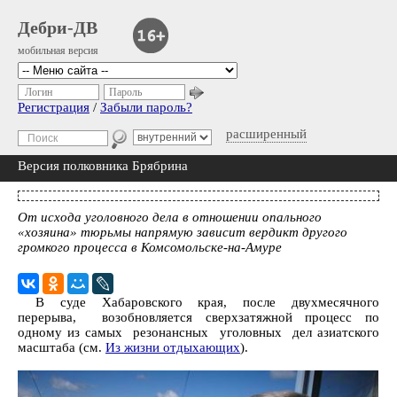
Дебри-ДВ
мобильная версия
Логин
Пароль
Регистрация
/
Забыли пароль?
расширенный
Версия полковника Брябрина
От исхода уголовного дела в отношении опального
«хозяина» тюрьмы напрямую зависит вердикт другого
громкого процесса в Комсомольске-на-Амуре
В суде Хабаровского края, после двухмесячного
перерыва, возобновляется сверхзатяжной процесс по
одному из самых резонансных уголовных дел азиатского
масштаба (см.
Из жизни отдыхающих
).