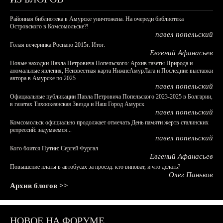
Районная библиотека в Амурске уничтожена. На очереди библиотека
Островского в Комсомольске?!
павел попельский
Голая вечеринка Роснано 2015г. Итог.
Евгений Афанасьев
Новые находки Павла Петровича Попельского: Архив газеты Природа и
аномальные явления, Неизвестная карта НижнеАмурЛага и Последние выставки
автора в Амурске по 2025
павел попельский
Официальные публикации Павла Петровича Попельского 2023-2025 в Болгарии,
в газетах Тихоокеанская Звезда и Наш Город Амурск
павел попельский
Комсомольск официально продолжает отмечать День памяти жертв сталинских
репрессий: задумаемся...
павел попельский
Кого боится Путин: Сергей Фургал
Евгений Афанасьев
Повышение платы в автобусах за проезд: кто виноват, и что делать?
Олег Паньков
Архив блогов >>
НОВОЕ НА ФОРУМЕ