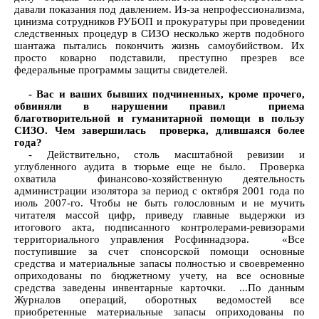
давали показания под давлением. Из-за непрофессионализма,
цинизма сотрудников РУБОП и прокуратуры при проведении
следственных процедур в СИЗО несколько жертв подобного
шантажа пытались покончить жизнь самоубийством. Их
просто коварно подставили, преступно презрев все
федеральные программы защиты свидетелей.
- Вас и ваших бывших подчиненных, кроме прочего,
обвиняли в нарушении правил приема
благотворительной и гуманитарной помощи в пользу
СИЗО. Чем завершилась проверка, длившаяся более
года?
- Действительно, столь масштабной ревизии и
углубленного аудита в тюрьме еще не было. Проверка
охватила финансово-хозяйственную деятельность
администрации изолятора за период с октября 2001 года по
июль 2007-го. Чтобы не быть голословным и не мучить
читателя массой цифр, приведу главные выдержки из
итогового акта, подписанного контролерами-ревизорами
территориального управления Росфиннадзора. «Все
поступившие за счет спонсорской помощи основные
средства и материальные запасы полностью и своевременно
оприходованы по бюджетному учету, на все основные
средства заведены инвентарные карточки. ...По данным
Журналов операций, оборотных ведомостей все
приобретенные материальные запасы оприходованы по