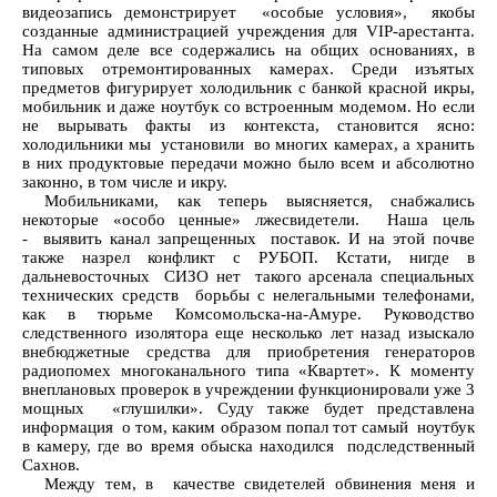
видеозапись демонстрирует «особые условия», якобы
созданные администрацией учреждения для VIP-арестанта.
На самом деле все содержались на общих основаниях, в
типовых отремонтированных камерах. Среди изъятых
предметов фигурирует холодильник с банкой красной икры,
мобильник и даже ноутбук со встроенным модемом. Но если
не вырывать факты из контекста, становится ясно:
холодильники мы установили во многих камерах, а хранить
в них продуктовые передачи можно было всем и абсолютно
законно, в том числе и икру.
Мобильниками, как теперь выясняется, снабжались
некоторые «особо ценные» лжесвидетели. Наша цель
- выявить канал запрещенных поставок. И на этой почве
также назрел конфликт с РУБОП. Кстати, нигде в
дальневосточных СИЗО нет такого арсенала специальных
технических средств борьбы с нелегальными телефонами,
как в тюрьме Комсомольска-на-Амуре. Руководство
следственного изолятора еще несколько лет назад изыскало
внебюджетные средства для приобретения генераторов
радиопомех многоканального типа «Квартет». К моменту
внеплановых проверок в учреждении функционировали уже 3
мощных «глушилки». Суду также будет представлена
информация о том, каким образом попал тот самый ноутбук
в камеру, где во время обыска находился подследственный
Сахнов.
Между тем, в качестве свидетелей обвинения меня и