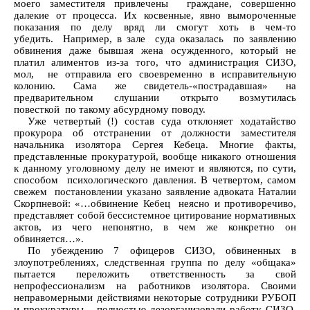
моего заместителя привлечены граждане, совершенно
далекие от процесса. Их косвенные, явно вымороченные
показания по делу вряд ли смогут хоть в чем-то
убедить. Например, в зале суда оказалась по заявлению
обвинения даже бывшая жена осужденного, который не
платил алиментов из-за того, что администрация СИЗО,
мол, не отправила его своевременно в исправительную
колонию. Сама же свидетель-«пострадавшая» на
предварительном слушании открыто возмутилась
повесткой по такому абсурдному поводу.
Уже четвертый (!) состав суда отклоняет ходатайство
прокурора об отстранении от должности заместителя
начальника изолятора Сергея Кебеца. Многие факты,
представленные прокуратурой, вообще никакого отношения
к данному уголовному делу не имеют и являются, по сути,
способом психологического давления. В четвертом, самом
свежем постановлении указано заявление адвоката Наталии
Скорпневой: «…обвинение Кебец неясно и противоречиво,
представляет собой бессистемное цитирование нормативных
актов, из чего непонятно, в чем же конкретно он
обвиняется…».
По убеждению 7 офицеров СИЗО, обвиненных в
злоупотреблениях, следственная группа по делу «общака»
пытается переложить ответственность за свой
непрофессионализм на работников изолятора. Своими
неправомерными действиями некоторые сотрудники РУБОП
и прокуратуры полностью дезорганизовали работу СИЗО,