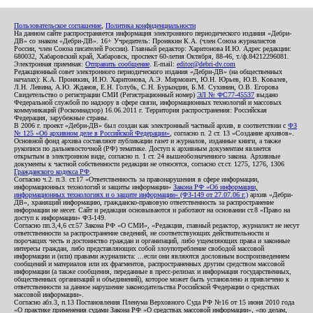
Пользовательское соглашение
,
Политика конфиденциальности
На данном сайте распространяется информация электронного периодического издания «Дебри-
ДВ» со знаком «Дебри-ДВ». 16+ Учредитель: Пронякин К.А. (член Союза журналистов
России, член Союза писателей России). Главный редактор: Харитонова И.Ю. Адрес редакции:
680032, Хабаровский край, Хабаровск, проспект 60-летия Октября, 88-46, т./ф.84212296081.
Электронная приемная:
Отправить сообщение
. E-mail:
editor@debri-dv.com
Редакционный совет электронного периодического издания «Дебри-ДВ» (на общественных
началах): К.А. Пронякин, И.Ю. Харитонова, А.Э. Мирмович, Ю.Н. Юрьев, Ю.В. Ковалев,
Л.Н. Левина, А.Ю. Жданов, Е.Н. Голубь, С.Н. Бурындин, Б.М. Сухинин, О.В. Егорова
Свидетельство о регистрации СМИ (Регистрационный номер)
ЭЛ № ФС77-45537
выдано
Федеральной службой по надзору в сфере связи, информационных технологий и массовых
коммуникаций (Роскомнадзор) 16.06.2011 г. Территория распространения: Российская
Федерация, зарубежные страны.
В 2006 г. проект «Дебри-ДВ» был создан как электронный частный архив, в соответствии с
ФЗ
№ 125 «Об архивном деле в Российской Федерации»
, согласно п. 2 ст. 13 «Создание архивов».
Основной фонд архива составляют публикации газет и журналов, изданные книги, а также
рукописи по дальневосточной (РФ) тематике. Доступ к архивным документам является
открытым в электронном виде, согласно п. 1 ст. 24 вышеобозначенного закона. Архивные
документы к частной собственности редакции не относятся, согласно ст.ст. 1275, 1276, 1306
Гражданского кодекса РФ
.
Согласно ч.2. п.3. ст.17 «Ответственность за правонарушения в сфере информации,
информационных технологий и защиты информации»
Закона РФ «Об информации,
информационных технологиях и о защите информации» (ФЗ-149 от 27.07.06 г.)
архив «Дебри-
ДВ», хранящий информацию, гражданско-правовую ответственность за распространение
информации не несет. Сайт и редакция основываются и работают на основании ст.8 «Право на
доступ к информации» ФЗ-149.
Согласно пп.3,4,6 ст.57 Закона РФ «О СМИ», «Редакция, главный редактор, журналист не несут
ответственности за распространение сведений, не соответствующих действительности и
порочащих честь и достоинство граждан и организаций, либо ущемляющих права и законные
интересы граждан, либо представляющих собой злоупотребление свободой массовой
информации и (или) правами журналиста: ...если они являются дословным воспроизведением
сообщений и материалов или их фрагментов, распространенных другим средством массовой
информации (а также сообщения, переданные в пресс-релизах и информация государственных,
общественных организаций и объединений), которое может быть установлено и привлечено к
ответственности за данное нарушение законодательства Российской Федерации о средствах
массовой информации».
Согласно абз.3, п.13 Постановления Пленума Верховного Суда РФ №16 от 15 июня 2010 года
«О практике применения судами Закона РФ «О средствах массовой информации», «по делам,