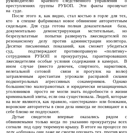
руководителю краевого следственного управления о
преступлениях группы РУБОП. Эти факты прозвучат
на суде.
После этого я, как видно, стал костью в горле для тех,
кто в спешке фабриковал новое обвинение авторитетным
сидельцам. Для суда готова полная доказательная база,
документально демонстрирующая мстительные, но
безрезультатные попытки развернуть лжесвидетелей по
резонансному делу против администрации изолятора.
Десятки письменных показаний, как сможет убедиться
суд, подтверждают противоправную «политику»
сотрудников РУБОП и прокуратуры, гарантировавших
лжесвидетелям особые условия содержания в камерах. В
ином случае (вместо девочек, спиртного, наркотиков,
нелегальной сотовой связи и прогулок на волю)
затравленным арестантам угрожали расправой силами
подконтрольных агрессивных сокамерников. Однако
большинство малограмотных и юридически незащищенных
уголовников просто не могли знать подробности о жизни
криминальной элиты, если она существовала. Людей, которые
на воле являются, как правило, «шестерками» или бомжами,
воровские авторитеты в свои дела никогда не посвящают и к
себе близко не подпускают.
Дутые свидетели впервые оказались рядом с
обвиняемыми только когда по указанию прокуратуры всех
согнали под одну тюремную крышу. В итоге на процессе по
делу «общака» они даже не смогли опознать тех, против кого