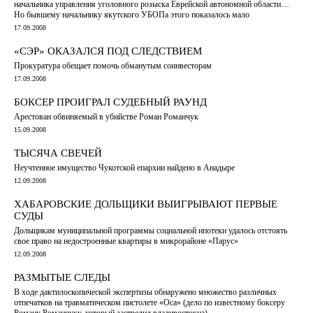
начальника управления уголовного розыска Еврейской автономной области…
Но бывшему начальнику якутского УБОПа этого показалось мало
17.09.2008
«СЭР» ОКАЗАЛСЯ ПОД СЛЕДСТВИЕМ
Прокуратура обещает помочь обманутым соинвесторам
17.09.2008
БОКСЕР ПРОИГРАЛ СУДЕБНЫЙ РАУНД
Арестован обвиняемый в убийстве Роман Романчук
15.09.2008
ТЫСЯЧА СВЕЧЕЙ
Неучтенное имущество Чукотской епархии найдено в Анадыре
12.09.2008
ХАБАРОВСКИЕ ДОЛЬЩИКИ ВЫИГРЫВАЮТ ПЕРВЫЕ
СУДЫ
Дольщикам муниципальной программы социальной ипотеки удалось отстоять
свое право на недостроенные квартиры в микрорайоне «Парус»
12.09.2008
РАЗМЫТЫЕ СЛЕДЫ
В ходе дактилоскопической экспертизы обнаружено множество различных
отпечатков на травматическом пистолете «Оса» (дело по известному боксеру
Роману Романчуку, который застрелил владивостокца)