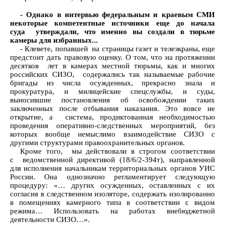
- Однако в интервью федеральным и краевым СМИ
некоторые компетентные источники еще до начала
суда утверждали, что именно вы создали в тюрьме
камеры для избранных...
- Клевете, попавшей на страницы газет и телеэкраны, еще
предстоит дать правовую оценку. О том, что на протяжении
десятков лет в камерах местной тюрьмы, как и многих
российских СИЗО, содержались так называемые рабочие
бригады из числа осужденных, прекрасно знала и
прокуратура, и милицейские спецслужбы, и суды,
выносившие постановления об освобождении таких
заключенных после отбывания наказания. Это вовсе не
открытие, а система, продиктованная необходимостью
проведения оперативно-следственных мероприятий, без
которых вообще немыслимо взаимодействие СИЗО с
другими структурами правоохранительных органов.
Кроме того, мы действовали в строгом соответствии
с ведомственной директивой (18/6/2-394т), направленной
для исполнения начальникам территориальных органов УИС
России. Она однозначно регламентирует следующую
процедуру: «… других осужденных, оставленных с их
согласия в следственном изоляторе, содержать изолированно
в помещениях камерного типа в соответствии с видом
режима… Использовать на работах внебюджетной
деятельности СИЗО…».