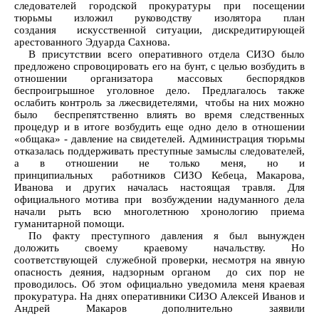
следователей городской прокуратуры при посещении
тюрьмы изложил руководству изолятора план
создания искусственной ситуации, дискредитирующей
арестованного Эдуарда Сахнова.
В присутствии всего оперативного отдела СИЗО было
предложено спровоцировать его на бунт, с целью возбудить в
отношении организатора массовых беспорядков
беспроигрышное уголовное дело. Предлагалось также
ослабить контроль за лжесвидетелями, чтобы на них можно
было беспрепятственно влиять во время следственных
процедур и в итоге возбудить еще одно дело в отношении
«общака» - давление на свидетелей. Администрация тюрьмы
отказалась поддерживать преступные замыслы следователей,
а в отношении не только меня, но и
принципиальных работников СИЗО Кебеца, Макарова,
Иванова и других началась настоящая травля. Для
официального мотива при возбуждении надуманного дела
начали рыть всю многолетнюю хронологию приема
гуманитарной помощи.
По факту преступного давления я был вынужден
доложить своему краевому начальству. Но
соответствующей служебной проверки, несмотря на явную
опасность деяния, надзорным органом до сих пор не
проводилось. Об этом официально уведомила меня краевая
прокуратура. На днях оперативники СИЗО Алексей Иванов и
Андрей Макаров дополнительно заявили