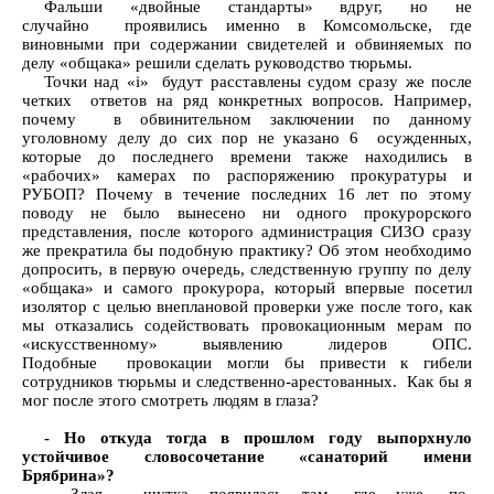
Фальши «двойные стандарты» вдруг, но не
случайно проявились именно в Комсомольске, где
виновными при содержании свидетелей и обвиняемых по
делу «общака» решили сделать руководство тюрьмы.
Точки над «i» будут расставлены судом сразу же после
четких ответов на ряд конкретных вопросов. Например,
почему в обвинительном заключении по данному
уголовному делу до сих пор не указано 6 осужденных,
которые до последнего времени также находились в
«рабочих» камерах по распоряжению прокуратуры и
РУБОП? Почему в течение последних 16 лет по этому
поводу не было вынесено ни одного прокурорского
представления, после которого администрация СИЗО сразу
же прекратила бы подобную практику? Об этом необходимо
допросить, в первую очередь, следственную группу по делу
«общака» и самого прокурора, который впервые посетил
изолятор с целью внеплановой проверки уже после того, как
мы отказались содействовать провокационным мерам по
«искусственному» выявлению лидеров ОПС.
Подобные провокации могли бы привести к гибели
сотрудников тюрьмы и следственно-арестованных. Как бы я
мог после этого смотреть людям в глаза?
- Но откуда тогда в прошлом году выпорхнуло
устойчивое словосочетание «санаторий имени
Брябрина»?