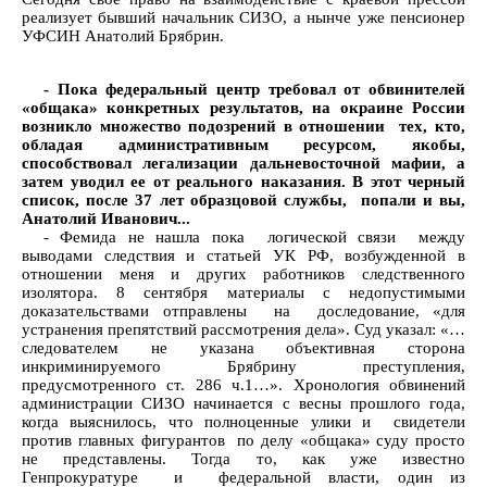
реализует бывший начальник СИЗО, а нынче уже пенсионер
УФСИН Анатолий Брябрин.
- Пока федеральный центр требовал от обвинителей
«общака» конкретных результатов, на окраине России
возникло множество подозрений в отношении тех, кто,
обладая административным ресурсом, якобы,
способствовал легализации дальневосточной мафии, а
затем уводил ее от реального наказания. В этот черный
список, после 37 лет образцовой службы, попали и вы,
Анатолий Иванович...
- Фемида не нашла пока логической связи между
выводами следствия и статьей УК РФ, возбужденной в
отношении меня и других работников следственного
изолятора. 8 сентября материалы с недопустимыми
доказательствами отправлены на доследование, «для
устранения препятствий рассмотрения дела». Суд указал: «…
следователем не указана объективная сторона
инкриминируемого Брябрину преступления,
предусмотренного ст. 286 ч.1…». Хронология обвинений
администрации СИЗО начинается с весны прошлого года,
когда выяснилось, что полноценные улики и свидетели
против главных фигурантов по делу «общака» суду просто
не представлены. Тогда то, как уже известно
Генпрокуратуре и федеральной власти, один из