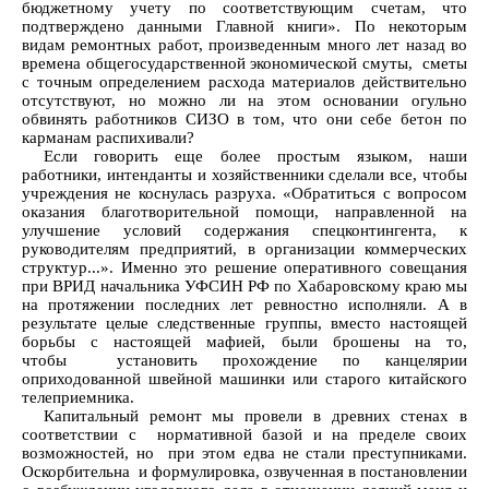
бюджетному учету по соответствующим счетам, что
подтверждено данными Главной книги». По некоторым
видам ремонтных работ, произведенным много лет назад во
времена общегосударственной экономической смуты, сметы
с точным определением расхода материалов действительно
отсутствуют, но можно ли на этом основании огульно
обвинять работников СИЗО в том, что они себе бетон по
карманам распихивали?
Если говорить еще более простым языком, наши
работники, интенданты и хозяйственники сделали все, чтобы
учреждения не коснулась разруха. «Обратиться с вопросом
оказания благотворительной помощи, направленной на
улучшение условий содержания спецконтингента, к
руководителям предприятий, в организации коммерческих
структур...». Именно это решение оперативного совещания
при ВРИД начальника УФСИН РФ по Хабаровскому краю мы
на протяжении последних лет ревностно исполняли. А в
результате целые следственные группы, вместо настоящей
борьбы с настоящей мафией, были брошены на то,
чтобы установить прохождение по канцелярии
оприходованной швейной машинки или старого китайского
телеприемника.
Капитальный ремонт мы провели в древних стенах в
соответствии с нормативной базой и на пределе своих
возможностей, но при этом едва не стали преступниками.
Оскорбительна и формулировка, озвученная в постановлении