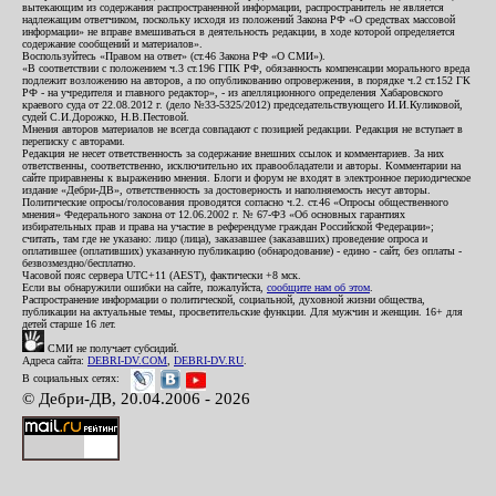
вытекающим из содержания распространенной информации, распространитель не является
надлежащим ответчиком, поскольку исходя из положений Закона РФ «О средствах массовой
информации» не вправе вмешиваться в деятельность редакции, в ходе которой определяется
содержание сообщений и материалов».
Воспользуйтесь «Правом на ответ» (ст.46 Закона РФ «О СМИ»).
«В соответствии с положением ч.3 ст.196 ГПК РФ, обязанность компенсации морального вреда
подлежит возложению на авторов, а по опубликованию опровержения, в порядке ч.2 ст.152 ГК
РФ - на учредителя и главного редактор», - из апелляционного определения Хабаровского
краевого суда от 22.08.2012 г. (дело №33-5325/2012) председательствующего И.И.Куликовой,
судей С.И.Дорожко, Н.В.Пестовой.
Мнения авторов материалов не всегда совпадают с позицией редакции. Редакция не вступает в
переписку с авторами.
Редакция не несет ответственность за содержание внешних ссылок и комментариев. За них
ответственны, соответственно, исключительно их правообладатели и авторы. Комментарии на
сайте приравнены к выражению мнения. Блоги и форум не входят в электронное периодическое
издание «Дебри-ДВ», ответственность за достоверность и наполняемость несут авторы.
Политические опросы/голосования проводятся согласно ч.2. ст.46 «Опросы общественного
мнения» Федерального закона от 12.06.2002 г. № 67-ФЗ «Об основных гарантиях
избирательных прав и права на участие в референдуме граждан Российской Федерации»;
считать, там где не указано: лицо (лица), заказавшее (заказавших) проведение опроса и
оплатившее (оплативших) указанную публикацию (обнародование) - едино - сайт, без оплаты -
безвозмездно/бесплатно.
Часовой пояс сервера UTC+11 (AEST), фактически +8 мск.
Если вы обнаружили ошибки на сайте, пожалуйста,
сообщите нам об этом
.
Распространение информации о политической, социальной, духовной жизни общества,
публикации на актуальные темы, просветительские функции. Для мужчин и женщин. 16+ для
детей старше 16 лет.
СМИ не получает субсидий.
Адреса сайта:
DEBRI-DV.COM
,
DEBRI-DV.RU
.
В социальных сетях:
© Дебри-ДВ, 20.04.2006 - 2026