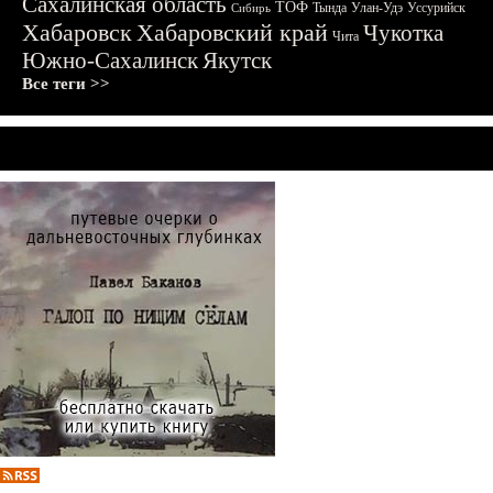
Сахалинская область
ТОФ
Тында
Улан-Удэ
Уссурийск
Сибирь
Хабаровск
Хабаровский край
Чукотка
Чита
Южно-Сахалинск
Якутск
Все теги >>