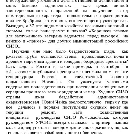
о возбуждении уголовного дела в отношении деяний меня и
моих бывших подчиненных: «...с целью личной
заинтересованности, направленной на получение выгод
нематериального характера – положительных характеристик
в адрес Брябрина со стороны вышестоящего руководства».
Выходит, я 37 лет поднимал хозяйства нескольких колоний и
тюрьмы только ради грамот и похвал? «Хорошее» резюме
для заслуженного ветерана ведомства перед выходом на
пенсию и «пример» для других администраций российских
СИЗО...
Неужели мне надо было бездействовать, глядя, как
ржавеют трубы, осыпаются стены, проваливаются полы в
древнем тюремном здании и голодают безродные арестанты?
Есть ведь в России и такие примеры. 5 сентября в
«Известиях» опубликован репортаж о неожиданном визите
генпрокурора России в следственный изолятор
подмосковного Ногинска. Он ужаснулся условиями
содержания подследственных при посещении запущенных с
середины прошлого века коридоров и камер. Худшим СИЗО
страны из-за бездействия администрации
охарактеризовал Юрий Чайка околостоличную тюрьму, где
все делалось в порядке поступления скудных денег на
текущий ремонт. Зато хозяйственная
инициатива руководства СИЗО Комсомольска, которая
руководством УФСИН всегда ставилась в пример нашим
коллегам, вдруг стала поводом для очень серьезного, но, как
теперь выясняется, сфабрикованного обвинения.