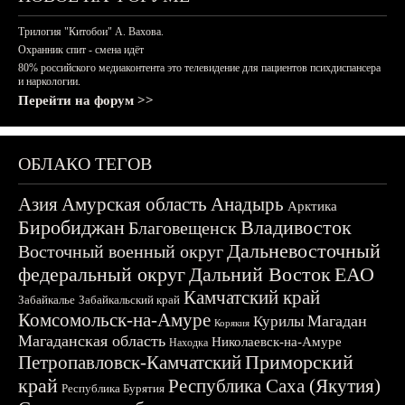
Трилогия "Китобои" А. Вахова.
Охранник спит - смена идёт
80% российского медиаконтента это телевидение для пациентов психдиспансера
и наркологии.
Перейти на форум >>
ОБЛАКО ТЕГОВ
Азия
Амурская область
Анадырь
Арктика
Биробиджан
Владивосток
Благовещенск
Дальневосточный
Восточный военный округ
федеральный округ
Дальний Восток
ЕАО
Камчатский край
Забайкалье
Забайкальский край
Комсомольск-на-Амуре
Магадан
Курилы
Корякия
Магаданская область
Николаевск-на-Амуре
Находка
Приморский
Петропавловск-Камчатский
край
Республика Саха (Якутия)
Республика Бурятия