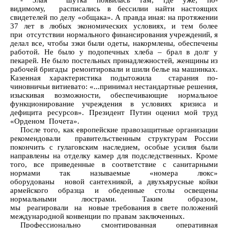
- Злая шутка появилась там, где уже, по-
видимому, расписались в бессилии найти настоящих
свидетелей по делу «общака». А правда иная: на протяжении
37 лет в любых экономических условиях, и тем более
при отсутствии нормального финансирования учреждений, я
делал все, чтобы зэки были одеты, накормлены, обеспечены
работой. Не было у подопечных хлеба – брал в долг у
пекарей. Не было постельных принадлежностей, женщины из
рабочей бригады ремонтировали и шили белье на машинках.
Казенная характеристика подытожила старания по-
чиновничьи витиевато: «...принимал нестандартные решения,
изыскивая возможности, обеспечивающие нормальное
функционирование учреждения в условиях кризиса и
дефицита ресурсов». Президент Путин оценил мой труд
«Орденом Почета».
После того, как европейские правозащитные организации
рекомендовали правительственным структурам России
покончить с гулаговским наследием, особые усилия были
направлены на отделку камер для подследственных. Кроме
того, все приведенные в соответствие с санитарными
нормами так называемые «номера люкс»
оборудованы новой сантехникой, а двухъярусные койки
армейского образца и обеденные столы освещены
нормальными люстрами. Таким образом,
мы реагировали на новые требования в свете положений
международной конвенции по правам заключенных.
Профессионально смонтированная оперативная