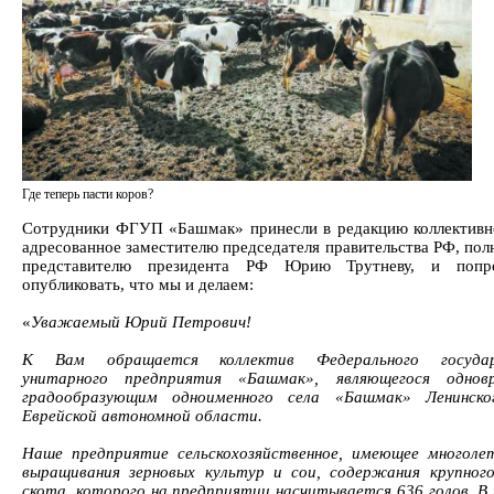
Где теперь пасти коров?
Сотрудники ФГУП «Башмак» принесли в редакцию коллективн
адресованное заместителю председателя правительства РФ, по
представителю президента РФ Юрию Трутневу, и попр
опубликовать, что мы и делаем:
«
Уважаемый Юрий Петрович!
К Вам обращается коллектив Федерального государ
унитарного предприятия «Башмак», являющегося однов
градообразующим одноименного села «Башмак» Ленинско
Еврейской автономной области.
Наше предприятие сельскохозяйственное, имеющее многол
выращивания зерновых культур и сои, содержания крупног
скота, которого на предприятии насчитывается 636 голов. В