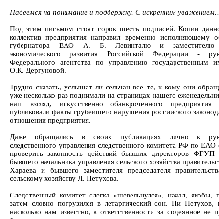
Надеемся на понимание и поддержку. С искренним уважением
Под этим письмом стоят сорок шесть подписей. Копии данн
коллектив предприятия направил временно исполняющему о
губернатора ЕАО А. Б. Левинталю и заместителю 
экономического развития Российской Федерации - рук
Федерального агентства по управлению государственным 
О.К. Дергуновой.
Трудно сказать, услышат ли сельчан все те, к кому они обра
уже несколько раз поднимали на страницах нашего еженедельни
наш взгляд, искусственно обанкроченного предприятия 
публиковали факты грубейшего нарушения российского законода
отношении предприятия.
Даже обращались в своих публикациях лично к рук
следственного управления следственного комитета РФ по ЕАО 
проверить законность действий бывших директоров ФГУП 
бывшего начальника управления сельского хозяйства правитель
Хараева и бывшего заместителя председателя правительс
сельскому хозяйству Л. Петухова.
Следственный комитет слегка «шевельнулся», начал, якобы, п
затем словно погрузился в летаргический сон. Ни Петухов, 
насколько нам известно, к ответственности за содеянное не п