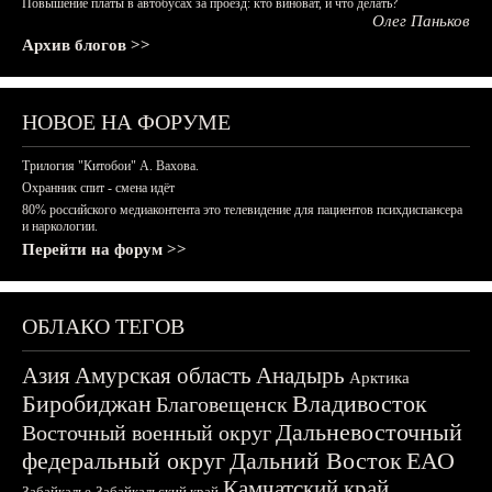
Повышение платы в автобусах за проезд: кто виноват, и что делать?
Олег Паньков
Архив блогов >>
НОВОЕ НА ФОРУМЕ
Трилогия "Китобои" А. Вахова.
Охранник спит - смена идёт
80% российского медиаконтента это телевидение для пациентов психдиспансера
и наркологии.
Перейти на форум >>
ОБЛАКО ТЕГОВ
Азия
Амурская область
Анадырь
Арктика
Биробиджан
Владивосток
Благовещенск
Дальневосточный
Восточный военный округ
федеральный округ
Дальний Восток
ЕАО
Камчатский край
Забайкалье
Забайкальский край