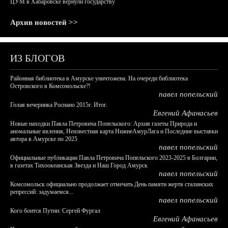
ЦУМ в Хабаровске вернули государству
Архив новостей >>
ИЗ БЛОГОВ
Районная библиотека в Амурске уничтожена. На очереди библиотека
Островского в Комсомольске?!
павел попельский
Голая вечеринка Роснано 2015г. Итог.
Евгений Афанасьев
Новые находки Павла Петровича Попельского: Архив газеты Природа и
аномальные явления, Неизвестная карта НижнеАмурЛага и Последние выставки
автора в Амурске по 2025
павел попельский
Официальные публикации Павла Петровича Попельского 2023-2025 в Болгарии,
в газетах Тихоокеанская Звезда и Наш Город Амурск
павел попельский
Комсомольск официально продолжает отмечать День памяти жертв сталинских
репрессий: задумаемся...
павел попельский
Кого боится Путин: Сергей Фургал
Евгений Афанасьев