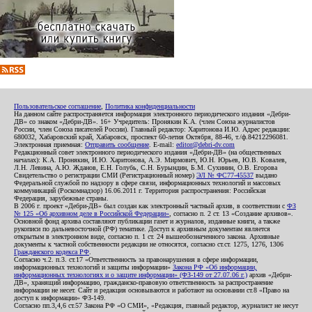
Пользовательское соглашение
,
Политика конфиденциальности
На данном сайте распространяется информация электронного периодического издания «Дебри-
ДВ» со знаком «Дебри-ДВ». 16+ Учредитель: Пронякин К.А. (член Союза журналистов
России, член Союза писателей России). Главный редактор: Харитонова И.Ю. Адрес редакции:
680032, Хабаровский край, Хабаровск, проспект 60-летия Октября, 88-46, т./ф.84212296081.
Электронная приемная:
Отправить сообщение
. E-mail:
editor@debri-dv.com
Редакционный совет электронного периодического издания «Дебри-ДВ» (на общественных
началах): К.А. Пронякин, И.Ю. Харитонова, А.Э. Мирмович, Ю.Н. Юрьев, Ю.В. Ковалев,
Л.Н. Левина, А.Ю. Жданов, Е.Н. Голубь, С.Н. Бурындин, Б.М. Сухинин, О.В. Егорова
Свидетельство о регистрации СМИ (Регистрационный номер)
ЭЛ № ФС77-45537
выдано
Федеральной службой по надзору в сфере связи, информационных технологий и массовых
коммуникаций (Роскомнадзор) 16.06.2011 г. Территория распространения: Российская
Федерация, зарубежные страны.
В 2006 г. проект «Дебри-ДВ» был создан как электронный частный архив, в соответствии с
ФЗ
№ 125 «Об архивном деле в Российской Федерации»
, согласно п. 2 ст. 13 «Создание архивов».
Основной фонд архива составляют публикации газет и журналов, изданные книги, а также
рукописи по дальневосточной (РФ) тематике. Доступ к архивным документам является
открытым в электронном виде, согласно п. 1 ст. 24 вышеобозначенного закона. Архивные
документы к частной собственности редакции не относятся, согласно ст.ст. 1275, 1276, 1306
Гражданского кодекса РФ
.
Согласно ч.2. п.3. ст.17 «Ответственность за правонарушения в сфере информации,
информационных технологий и защиты информации»
Закона РФ «Об информации,
информационных технологиях и о защите информации» (ФЗ-149 от 27.07.06 г.)
архив «Дебри-
ДВ», хранящий информацию, гражданско-правовую ответственность за распространение
информации не несет. Сайт и редакция основываются и работают на основании ст.8 «Право на
доступ к информации» ФЗ-149.
Согласно пп.3,4,6 ст.57 Закона РФ «О СМИ», «Редакция, главный редактор, журналист не несут