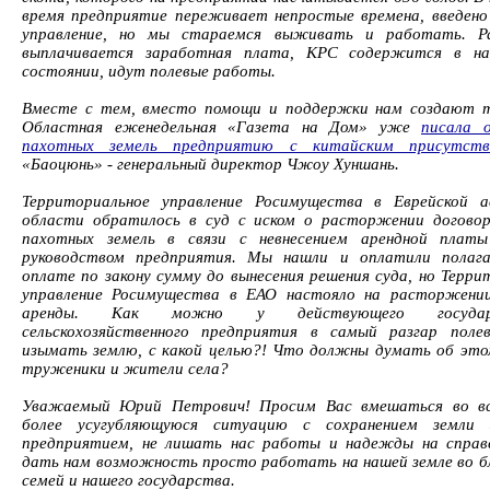
время предприятие переживает непростые времена, введено
управление, но мы стараемся выживать и работать. Р
выплачивается заработная плата, КРС содержится в н
состоянии, идут полевые работы.
Вместе с тем, вместо помощи и поддержки нам создают т
Областная еженедельная «Газета на Дом» уже
писала 
пахотных земель предприятию с китайским присутств
«Баоцюнь» - генеральный директор Чжоу Хуншань.
Территориальное управление Росимущества в Еврейской а
области обратилось в суд с иском о расторжении догово
пахотных земель в связи с невнесением арендной плат
руководством предприятия. Мы нашли и оплатили полаг
оплате по закону сумму до вынесения решения суда, но Терри
управление Росимущества в ЕАО настояло на расторжении
аренды. Как можно у действующего государс
сельскохозяйственного предприятия в самый разгар поле
изымать землю, с какой целью?! Что должны думать об эт
труженики и жители села?
Уважаемый Юрий Петрович! Просим Вас вмешаться во вс
более усугубляющуюся ситуацию с сохранением земли
предприятием, не лишать нас работы и надежды на справ
дать нам возможность просто работать на нашей земле во б
семей и нашего государства.