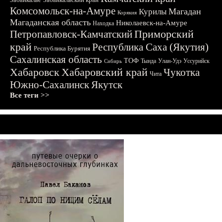
Комсомольск-на-Амуре
Магадан
Курилы
Корякия
Магаданская область
Николаевск-на-Амуре
Находка
Приморский
Петропавловск-Камчатский
край
Республика Саха (Якутия)
Республика Бурятия
Сахалинская область
ТОФ
Тында
Улан-Удэ
Уссурийск
Сибирь
Хабаровск
Хабаровский край
Чукотка
Чита
Южно-Сахалинск
Якутск
Все теги >>