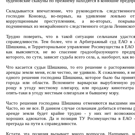
буденовские скакуны по прежнему находятся в конюшне предпр
Складывается впечатление, что руководитель следственног
господин Коновод, во-первых, на удивление лояльно от
коррупционным преступлениям, а во-вторых, покрыв
подчиненных из межрайонного следственного отдела Ленинског
Трудно поверить, что в такой ситуации сельчанам удастс
справедливости. Тем более, что и Арбитражный суд ЕАО в 
Шишкина, и Территориальное управление Росимущества в ЕАО 
как выясняется, не во спасение градообразующего предп
которого, по сути, зависит судьба всего села, а, наоборот, как во 
Что касается судьи Шишкина, то его решение о расторжении
аренды земли меня, если честно, не удивило. К сожалению, я 
одного решения господина Шишкина, которое было бы принят
города или области. Вспомните варварски вырубленную р
рощу в угоду местному олигарху, или продажу кинотеатра
опять-таки в угоду местным олигархам и бывшему мэру.
Часто решения господина Шишкина отменяются высшими ин
Часто, но не все. В данном случае сельчанам добиться отмены
аренде земли будет крайне трудно - у них нет возможно
хороших адвокатов. Да и позиция ТУ Росимущества в ЕАО -
преграда на пути к справедливости.
Кстати, эта позиция вызывает много вопросов. Например, н