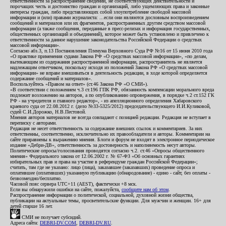
ответственности за распространение сведений, не соответствующих действительности и
порочащих честь и достоинство граждан и организаций, либо ущемляющих права и законные
интересы граждан, либо представляющих собой злоупотребление свободой массовой
информации и (или) правами журналиста: ...если они являются дословным воспроизведением
сообщений и материалов или их фрагментов, распространенных другим средством массовой
информации (а также сообщения, переданные в пресс-релизах и информация государственных,
общественных организаций и объединений), которое может быть установлено и привлечено к
ответственности за данное нарушение законодательства Российской Федерации о средствах
массовой информации».
Согласно абз.3, п.13 Постановления Пленума Верховного Суда РФ №16 от 15 июня 2010 года
«О практике применения судами Закона РФ «О средствах массовой информации», «по делам,
вытекающим из содержания распространенной информации, распространитель не является
надлежащим ответчиком, поскольку исходя из положений Закона РФ «О средствах массовой
информации» не вправе вмешиваться в деятельность редакции, в ходе которой определяется
содержание сообщений и материалов».
Воспользуйтесь «Правом на ответ» (ст.46 Закона РФ «О СМИ»).
«В соответствии с положением ч.3 ст.196 ГПК РФ, обязанность компенсации морального вреда
подлежит возложению на авторов, а по опубликованию опровержения, в порядке ч.2 ст.152 ГК
РФ - на учредителя и главного редактор», - из апелляционного определения Хабаровского
краевого суда от 22.08.2012 г. (дело №33-5325/2012) председательствующего И.И.Куликовой,
судей С.И.Дорожко, Н.В.Пестовой.
Мнения авторов материалов не всегда совпадают с позицией редакции. Редакция не вступает в
переписку с авторами.
Редакция не несет ответственность за содержание внешних ссылок и комментариев. За них
ответственны, соответственно, исключительно их правообладатели и авторы. Комментарии на
сайте приравнены к выражению мнения. Блоги и форум не входят в электронное периодическое
издание «Дебри-ДВ», ответственность за достоверность и наполняемость несут авторы.
Политические опросы/голосования проводятся согласно ч.2. ст.46 «Опросы общественного
мнения» Федерального закона от 12.06.2002 г. № 67-ФЗ «Об основных гарантиях
избирательных прав и права на участие в референдуме граждан Российской Федерации»;
считать, там где не указано: лицо (лица), заказавшее (заказавших) проведение опроса и
оплатившее (оплативших) указанную публикацию (обнародование) - едино - сайт, без оплаты -
безвозмездно/бесплатно.
Часовой пояс сервера UTC+11 (AEST), фактически +8 мск.
Если вы обнаружили ошибки на сайте, пожалуйста,
сообщите нам об этом
.
Распространение информации о политической, социальной, духовной жизни общества,
публикации на актуальные темы, просветительские функции. Для мужчин и женщин. 16+ для
детей старше 16 лет.
СМИ не получает субсидий.
Адреса сайта:
DEBRI-DV.COM
,
DEBRI-DV.RU
.