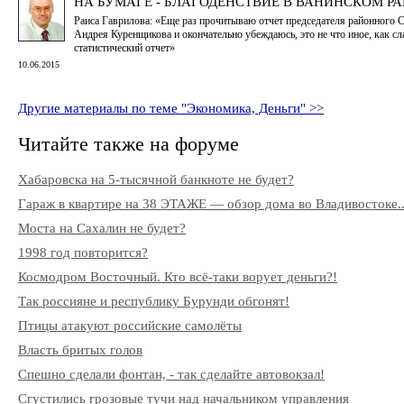
НА БУМАГЕ - БЛАГОДЕНСТВИЕ В ВАНИНСКОМ Р
Раиса Гаврилова: «Еще раз прочитываю отчет председателя районного 
Андрея Куренщикова и окончательно убеждаюсь, это не что иное, как с
статистический отчет»
10.06.2015
Другие материалы по теме "Экономика, Деньги" >>
Читайте также на форуме
Хабаровска на 5-тысячной банкноте не будет?
Гараж в квартире на 38 ЭТАЖЕ — обзор дома во Владивостоке..
Моста на Сахалин не будет?
1998 год повторится?
Космодром Восточный. Кто всё-таки ворует деньги?!
Так россияне и республику Бурунди обгонят!
Птицы атакуют российские самолёты
Власть бритых голов
Спешно сделали фонтан, - так сделайте автовокзал!
Сгустились грозовые тучи над начальником управления