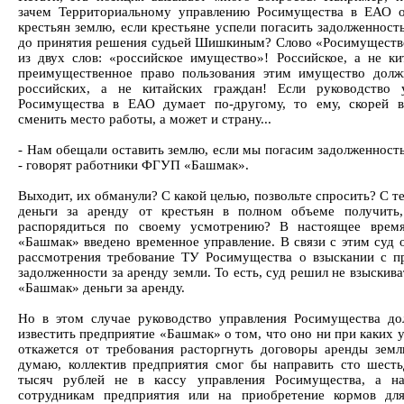
зачем Территориальному управлению Росимущества в ЕАО 
крестьян землю, если крестьяне успели погасить задолженност
до принятия решения судьей Шишкиным? Слово «Росимуществ
из двух слов: «российское имущество»! Российское, а не ки
преимущественное право пользования этим имущество дол
российских, а не китайских граждан! Если руководство 
Росимущества в ЕАО думает по-другому, то ему, скорей в
сменить место работы, а может и страну...
- Нам обещали оставить землю, если мы погасим задолженность
- говорят работники ФГУП «Башмак».
Выходит, их обманули? С какой целью, позвольте спросить? С т
деньги за аренду от крестьян в полном объеме получить
распорядиться по своему усмотрению? В настоящее вре
«Башмак» введено временное управление. В связи с этим суд о
рассмотрения требование ТУ Росимущества о взыскании с п
задолженности за аренду земли. То есть, суд решил не взыски
«Башмак» деньги за аренду.
Но в этом случае руководство управления Росимущества д
известить предприятие «Башмак» о том, что оно ни при каких 
откажется от требования расторгнуть договоры аренды земли
думаю, коллектив предприятия смог бы направить сто шесть
тысяч рублей не в кассу управления Росимущества, а на
сотрудникам предприятия или на приобретение кормов дл