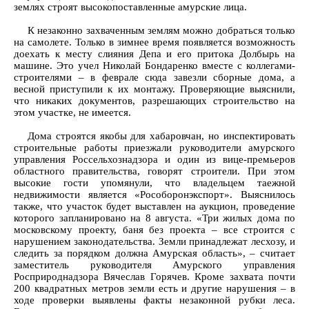
землях строят высокопоставленные амурские лица.
К незаконно захваченным землям можно добраться только
на самолете. Только в зимнее время появляется возможность
доехать к месту слияния Депа и его притока Долбырь на
машине. Это учел Николай Бондаренко вместе с коллегами-
строителями – в феврале сюда завезли сборные дома, а
весной приступили к их монтажу. Проверяющие выяснили,
что никаких документов, разрешающих строительство на
этом участке, не имеется.
Дома строятся якобы для хабаровчан, но инспектировать
строительные работы приезжали руководители амурского
управления Россельхознадзора и один из вице-премьеров
областного правительства, говорят строители. При этом
высокие гости упомянули, что владельцем таежной
недвижимости является «Рособоронэкспорт». Выяснилось
также, что участок будет выставлен на аукцион, проведение
которого запланировано на 8 августа. «Три жилых дома по
московскому проекту, баня без проекта – все строится с
нарушением законодательства. Земли принадлежат лесхозу, и
следить за порядком должна Амурская область», – считает
заместитель руководителя Амурского управления
Росприроднадзора Вячеслав Горячев. Кроме захвата почти
200 квадратных метров земли есть и другие нарушения – в
ходе проверки выявлены факты незаконной рубки леса.