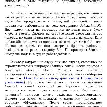
Виновные в этом выявлены и допрошены, возбуждено
уголовное дело.
Строители рассказали, что 200 тысяч рублей, обещанных
им за работу, они не видели. Более того, сейчас рабочие
сидят без продуктов – в последний раз едой с ними
поделились рыбачившие на реке сотрудники Зейской ГЭС.
Две недели назад на вездеходе им привезли шесть булок
хлеба и гречку. Сначала на строительстве работали пятеро
человек, но один из них не выдержал и уплыл на лодке. Если
в ближайшее время строителям не отдадут хотя бы часть
обещанных денег, то они намерены бросить работу и
выбираться по реке в сторону Зеи. По приезде в Зею они
намерены подать в суд на работодателей.
Сейчас у амурчан на слуху еще два случая, связанных со
строительством в природоохранных зонах. После приезда в
Амурскую область Олега Митволя была озвучена
информация о самоуправстве московской компании «Морган-
сити» (см.
Олег Митволь заподозрил власти Приамурья в
уголовщине
). Прошлым летом эта организация выкупила
бывший военный санаторий на Мухинке, территория
которого составляет десять гектаров земли. Еще семь с
половиной гектаров фирма захватила самостоятельно.
Причем эта земля относилась к памятнику природы –
урочищу «Мухинское». После своим постановлением
губернатор перевел эти земли в категорию обычных