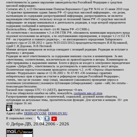
ответственности за данное нарушение законодательства Российской Федерации о средствах
массовой информации».
Согласно абз.3, п.13 Постановления Пленума Верховного Суда РФ №16 от 15 июня 2010 года
«О практике применения судами Закона РФ «О средствах массовой информации», «по делам,
вытекающим из содержания распространенной информации, распространитель не является
надлежащим ответчиком, поскольку исходя из положений Закона РФ «О средствах массовой
информации» не вправе вмешиваться в деятельность редакции, в ходе которой определяется
содержание сообщений и материалов».
Воспользуйтесь «Правом на ответ» (ст.46 Закона РФ «О СМИ»).
«В соответствии с положением ч.3 ст.196 ГПК РФ, обязанность компенсации морального вреда
подлежит возложению на авторов, а по опубликованию опровержения, в порядке ч.2 ст.152 ГК
РФ - на учредителя и главного редактор», - из апелляционного определения Хабаровского
краевого суда от 22.08.2012 г. (дело №33-5325/2012) председательствующего И.И.Куликовой,
судей С.И.Дорожко, Н.В.Пестовой.
Мнения авторов материалов не всегда совпадают с позицией редакции. Редакция не вступает в
переписку с авторами.
Редакция не несет ответственность за содержание внешних ссылок и комментариев. За них
ответственны, соответственно, исключительно их правообладатели и авторы. Комментарии на
сайте приравнены к выражению мнения. Блоги и форум не входят в электронное периодическое
издание «Дебри-ДВ», ответственность за достоверность и наполняемость несут авторы.
Политические опросы/голосования проводятся согласно ч.2. ст.46 «Опросы общественного
мнения» Федерального закона от 12.06.2002 г. № 67-ФЗ «Об основных гарантиях
избирательных прав и права на участие в референдуме граждан Российской Федерации»;
считать, там где не указано: лицо (лица), заказавшее (заказавших) проведение опроса и
оплатившее (оплативших) указанную публикацию (обнародование) - едино - сайт, без оплаты -
безвозмездно/бесплатно.
Часовой пояс сервера UTC+11 (AEST), фактически +8 мск.
Если вы обнаружили ошибки на сайте, пожалуйста,
сообщите нам об этом
.
Распространение информации о политической, социальной, духовной жизни общества,
публикации на актуальные темы, просветительские функции. Для мужчин и женщин. 16+ для
детей старше 16 лет.
СМИ не получает субсидий.
Адреса сайта:
DEBRI-DV.COM
,
DEBRI-DV.RU
.
В социальных сетях:
© Дебри-ДВ, 20.04.2006 - 2026