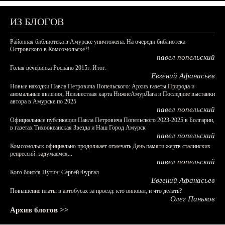
ИЗ БЛОГОВ
Районная библиотека в Амурске уничтожена. На очереди библиотека
Островского в Комсомольске?!
павел попельский
Голая вечеринка Роснано 2015г. Итог.
Евгений Афанасьев
Новые находки Павла Петровича Попельского: Архив газеты Природа и
аномальные явления, Неизвестная карта НижнеАмурЛага и Последние выставки
автора в Амурске по 2025
павел попельский
Официальные публикации Павла Петровича Попельского 2023-2025 в Болгарии,
в газетах Тихоокеанская Звезда и Наш Город Амурск
павел попельский
Комсомольск официально продолжает отмечать День памяти жертв сталинских
репрессий: задумаемся...
павел попельский
Кого боится Путин: Сергей Фургал
Евгений Афанасьев
Повышение платы в автобусах за проезд: кто виноват, и что делать?
Олег Паньков
Архив блогов >>