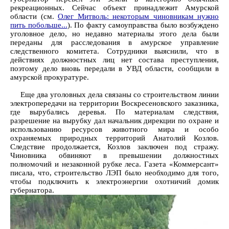
рекреационных. Сейчас объект принадлежит Амурской
области (см.
Олег Митволь: некоторым чиновникам нужно
пить побольше...
). По факту самоуправства было возбуждено
уголовное дело, но недавно материалы этого дела были
переданы для расследования в амурское управление
следственного комитета. Сотрудники выяснили, что в
действиях должностных лиц нет состава преступления,
поэтому дело вновь передали в УВД области, сообщили в
амурской прокуратуре.
Еще два уголовных дела связаны со строительством линии
электропередачи на территории Воскресеновского заказника,
где вырубались деревья. По материалам следствия,
разрешение на вырубку дал начальник дирекции по охране и
использованию ресурсов животного мира и особо
охраняемых природных территорий Анатолий Козлов.
Следствие продолжается, Козлов заключен под стражу.
Чиновника обвиняют в превышении должностных
полномочий и незаконной рубке леса. Газета «Коммерсант»
писала, что, строительство ЛЭП было необходимо для того,
чтобы подключить к электроэнергии охотничий домик
губернатора.