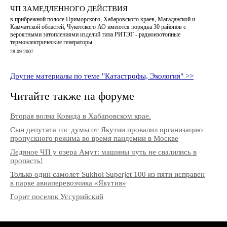
ЧП ЗАМЕДЛЕННОГО ДЕЙСТВИЯ
в прибрежной полосе Приморского, Хабаровского краев, Магаданской и
Камчатской областей, Чукотского АО имеются порядка 30 районов с
вероятными затоплениями изделий типа РИТЭГ - радиоизотопные
термоэлектрические генераторы
28.09.2007
Другие материалы по теме "Катастрофы, Экология" >>
Читайте также на форуме
Вторая волна Ковида в Хабаровском крае.
Сын депутата гос думы от Якутии провалил организацию
пропускного режима во время пандемии в Москве
Ледяное ЧП у озера Амут: машины чуть не свалились в
пропасть!
Только один самолет Sukhoi Superjet 100 из пяти исправен
в парке авиаперевозчика «Якутия»
Горит поселок Уссурийский