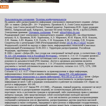
Пользовательское соглашение
,
Политика конфиденциальности
На данном сайте распространяется информация электронного периодического издания «Дебри-
ДВ» со знаком «Дебри-ДВ». 16+ Учредитель: Пронякин К.А. (член Союза журналистов
России, член Союза писателей России). Главный редактор: Харитонова И.Ю. Адрес редакции:
680032, Хабаровский край, Хабаровск, проспект 60-летия Октября, 88-46, т./ф.84212296081.
Электронная приемная:
Отправить сообщение
. E-mail:
editor@debri-dv.com
Редакционный совет электронного периодического издания «Дебри-ДВ» (на общественных
началах): К.А. Пронякин, И.Ю. Харитонова, А.Э. Мирмович, Ю.Н. Юрьев, Ю.В. Ковалев,
Л.Н. Левина, А.Ю. Жданов, Е.Н. Голубь, С.Н. Бурындин, Б.М. Сухинин, О.В. Егорова
Свидетельство о регистрации СМИ (Регистрационный номер)
ЭЛ № ФС77-45537
выдано
Федеральной службой по надзору в сфере связи, информационных технологий и массовых
коммуникаций (Роскомнадзор) 16.06.2011 г. Территория распространения: Российская
Федерация, зарубежные страны.
В 2006 г. проект «Дебри-ДВ» был создан как электронный частный архив, в соответствии с
ФЗ
№ 125 «Об архивном деле в Российской Федерации»
, согласно п. 2 ст. 13 «Создание архивов».
Основной фонд архива составляют публикации газет и журналов, изданные книги, а также
рукописи по дальневосточной (РФ) тематике. Доступ к архивным документам является
открытым в электронном виде, согласно п. 1 ст. 24 вышеобозначенного закона. Архивные
документы к частной собственности редакции не относятся, согласно ст.ст. 1275, 1276, 1306
Гражданского кодекса РФ
.
Согласно ч.2. п.3. ст.17 «Ответственность за правонарушения в сфере информации,
информационных технологий и защиты информации»
Закона РФ «Об информации,
информационных технологиях и о защите информации» (ФЗ-149 от 27.07.06 г.)
архив «Дебри-
ДВ», хранящий информацию, гражданско-правовую ответственность за распространение
информации не несет. Сайт и редакция основываются и работают на основании ст.8 «Право на
доступ к информации» ФЗ-149.
Согласно пп.3,4,6 ст.57 Закона РФ «О СМИ», «Редакция, главный редактор, журналист не несут
ответственности за распространение сведений, не соответствующих действительности и
порочащих честь и достоинство граждан и организаций, либо ущемляющих права и законные
интересы граждан, либо представляющих собой злоупотребление свободой массовой
информации и (или) правами журналиста: ...если они являются дословным воспроизведением
сообщений и материалов или их фрагментов, распространенных другим средством массовой
информации (а также сообщения, переданные в пресс-релизах и информация государственных,
общественных организаций и объединений), которое может быть установлено и привлечено к