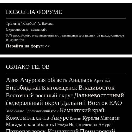
НОВОЕ НА ФОРУМЕ
Трилогия "Китобои" А. Вахова.
Охранник спит - смена идёт
80% российского медиаконтента это телевидение для пациентов психдиспансера
и наркологии.
Перейти на форум >>
ОБЛАКО ТЕГОВ
Азия
Амурская область
Анадырь
Арктика
Биробиджан
Владивосток
Благовещенск
Дальневосточный
Восточный военный округ
федеральный округ
Дальний Восток
ЕАО
Камчатский край
Забайкалье
Забайкальский край
Комсомольск-на-Амуре
Магадан
Курилы
Корякия
Магаданская область
Николаевск-на-Амуре
Находка
Приморский
Петропавловск-Камчатский