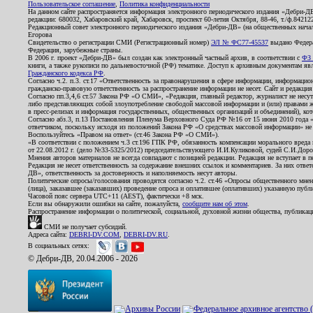
Пользовательское соглашение
,
Политика конфиденциальности
На данном сайте распространяется информация электронного периодического издания «Дебри-Д
редакции: 680032, Хабаровский край, Хабаровск, проспект 60-летия Октября, 88-46, т./ф.8421
Редакционный совет электронного периодического издания «Дебри-ДВ» (на общественных нач
Егорова
Свидетельство о регистрации СМИ (Регистрационный номер)
ЭЛ № ФС77-45537
выдано Федера
Федерация, зарубежные страны.
В 2006 г. проект «Дебри-ДВ» был создан как электронный частный архив, в соответствии с
ФЗ 
книги, а также рукописи по дальневосточной (РФ) тематике. Доступ к архивным документам явля
Гражданского кодекса РФ
.
Согласно ч.2. п.3. ст.17 «Ответственность за правонарушения в сфере информации, информац
гражданско-правовую ответственность за распространение информации не несет. Сайт и редакци
Согласно пп.3,4,6 ст.57 Закона РФ «О СМИ», «Редакция, главный редактор, журналист не несут
либо представляющих собой злоупотребление свободой массовой информации и (или) правами ж
в пресс-релизах и информация государственных, общественных организаций и объединений), кот
Согласно абз.3, п.13 Постановления Пленума Верховного Суда РФ №16 от 15 июня 2010 года 
ответчиком, поскольку исходя из положений Закона РФ «О средствах массовой информации» не 
Воспользуйтесь «Правом на ответ» (ст.46 Закона РФ «О СМИ»).
«В соответствии с положением ч.3 ст.196 ГПК РФ, обязанность компенсации морального вреда п
от 22.08.2012 г. (дело №33-5325/2012) председательствующего И.И.Куликовой, судей С.И.Дор
Мнения авторов материалов не всегда совпадают с позицией редакции. Редакция не вступает в п
Редакция не несет ответственность за содержание внешних ссылок и комментариев. За них отве
ДВ», ответственность за достоверность и наполняемость несут авторы.
Политические опросы/голосования проводятся согласно ч.2. ст.46 «Опросы общественного мнени
(лица), заказавшее (заказавших) проведение опроса и оплатившее (оплативших) указанную публик
Часовой пояс сервера UTC+11 (AEST), фактически +8 мск.
Если вы обнаружили ошибки на сайте, пожалуйста,
сообщите нам об этом
.
Распространение информации о политической, социальной, духовной жизни общества, публикац
СМИ не получает субсидий.
Адреса сайта:
DEBRI-DV.COM
,
DEBRI-DV.RU
.
В социальных сетях:
© Дебри-ДВ, 20.04.2006 - 2026