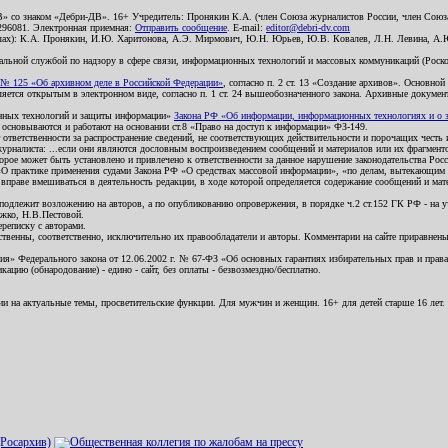
В» со знаком «Дебри-ДВ». 16+ Учредитель: Пронякин К.А. (член Союза журналистов России, член Союза
2296081. Электронная приемная:
Отправить сообщение
. E-mail:
editor@debri-dv.com
алах): К.А. Пронякин, И.Ю. Харитонова, А.Э. Мирмович, Ю.Н. Юрьев, Ю.В. Ковалев, Л.Н. Левина, А.
льной службой по надзору в сфере связи, информационных технологий и массовых коммуникаций (Роском
№ 125 «Об архивном деле в Российской Федерации»
, согласно п. 2 ст. 13 «Создание архивов». Основно
ется открытым в электронном виде, согласно п. 1 ст. 24 вышеобозначенного закона. Архивные документы 
ионных технологий и защиты информации»
Закона РФ «Об информации, информационных технологиях и о за
я основываются и работают на основании ст.8 «Право на доступ к информации» ФЗ-149.
 ответственности за распространение сведений, не соответствующих действительности и порочащих чест
урналиста: ...если они являются дословным воспроизведением сообщений и материалов или их фрагмент
орое может быть установлено и привлечено к ответственности за данное нарушение законодательства Рос
«О практике применения судами Закона РФ «О средствах массовой информации», «по делам, вытекающим 
вправе вмешиваться в деятельность редакции, в ходе которой определяется содержание сообщений и мат
одлежит возложению на авторов, а по опубликованию опровержения, в порядке ч.2 ст.152 ГК РФ - на уч
ожко, Н.В.Пестовой.
ереписку с авторами.
тственны, соответственно, исключительно их правообладатели и авторы. Комментарии на сайте приравне
я» Федерального закона от 12.06.2002 г. № 67-ФЗ «Об основных гарантиях избирательных прав и права н
ацию (обнародование) - едино - сайт, без оплаты - безвозмездно/бесплатно.
ии на актуальные темы, просветительские функции. Для мужчин и женщин. 16+ для детей старше 16 лет.