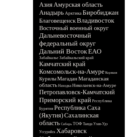
Азия
Амурская область
Биробиджан
Анадырь
Арктика
Владивосток
Благовещенск
Восточный военный округ
Дальневосточный
федеральный округ
Дальний Восток
ЕАО
Забайкалье
Забайкальский край
Камчатский край
Комсомольск-на-Амуре
Корякия
Магадан
Магаданская
Курилы
область
Николаевск-на-Амуре
Находка
Петропавловск-Камчатский
Приморский край
Республика
Республика Саха
Бурятия
(Якутия)
Сахалинская
область
ТОФ
Тында
Улан-Удэ
Сибирь
Хабаровск
Уссурийск