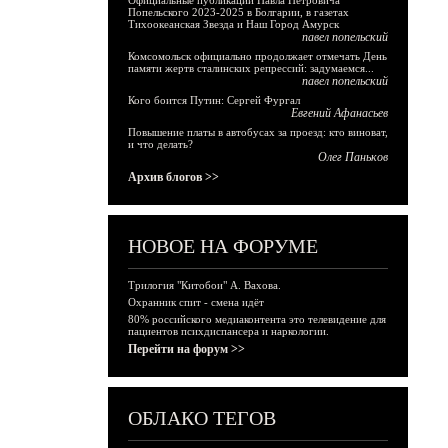
Официальные публикации Павла Петровича
Попельского 2023-2025 в Болгарии, в газетах
Тихоокеанская Звезда и Наш Город Амурск
павел попельский
Комсомольск официально продолжает отмечать День
памяти жертв сталинских репрессий: задумаемся...
павел попельский
Кого боится Путин: Сергей Фургал
Евгений Афанасьев
Повышение платы в автобусах за проезд: кто виноват,
и что делать?
Олег Паньков
Архив блогов >>
НОВОЕ НА ФОРУМЕ
Трилогия "Китобои" А. Вахова.
Охранник спит - смена идёт
80% российского медиаконтента это телевидение для
пациентов психдиспансера и наркологии.
Перейти на форум >>
ОБЛАКО ТЕГОВ