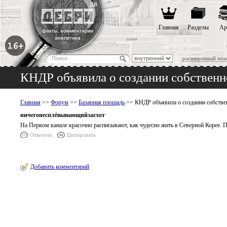
Главная
Разделы
Ар
расширенный пои
КНДР объявила о создании собствен
Главная
>>
Форум
>>
Базарная площадь
>> КНДР объявила о создании собстве
ничегонесплёвывающийзаглот
На Первом канале красочно расписывают, как чудесно жить в Северной Корее.
Ответить
Цитировать
Добавить комментарий