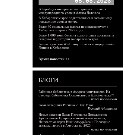
05.08.2026
В Биробиджане прошел мастер-класс стилиста
международного уровня Алекса Датского
В Хабаровском крае подготовились к возможному
повышению уровня Амура
Более 40 социальных выплат проиндексируют в
Хабаровском крае в 2027 году
Более 1 000 тонн бензина и дизтоплива доставили в
северные территории Хабаровского края
Бесплатную сеть Wi-Fi запустили на площади имени
Ленина в Хабаровске
Архив новостей >>
БЛОГИ
Районная библиотека в Амурске уничтожена. На
очереди библиотека Островского в Комсомольске?!
павел попельский
Голая вечеринка Роснано 2015г. Итог.
Евгений Афанасьев
Новые находки Павла Петровича Попельского:
Архив газеты Природа и аномальные явления,
Неизвестная карта НижнеАмурЛага и Последние
выставки автора в Амурске по 2025
павел попельский