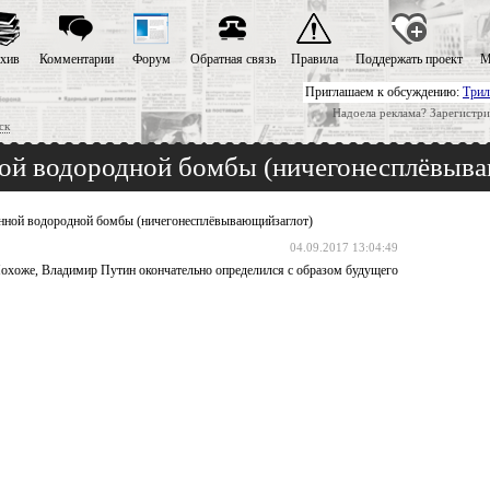
хив
Комментарии
Форум
Обратная связь
Правила
Поддержать проект
М
Приглашаем к обсуждению:
Трил
Надоела реклама? Зарегистри
ск
ной водородной бомбы (ничегонесплёвыв
нной водородной бомбы (ничегонесплёвывающийзаглот)
04.09.2017 13:04:49
 Похоже, Владимир Путин окончательно определился с образом будущего