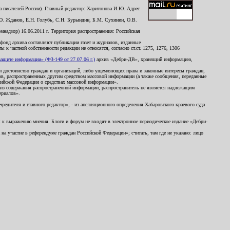
 писателей России). Главный редактор: Харитонова И.Ю. Адрес
Ю. Жданов, Е.Н. Голубь, С.Н. Бурындин, Б.М. Сухинин, О.В.
надзор) 16.06.2011 г. Территория распространения: Российская
й фонд архива составляют публикации газет и журналов, изданные
к частной собственности редакции не относятся, согласно ст.ст. 1275, 1276, 1306
щите информации» (ФЗ-149 от 27.07.06 г.)
архив «Дебри-ДВ», хранящий информацию,
ь и достоинство граждан и организаций, либо ущемляющих права и законные интересы граждан,
ов, распространенных другим средством массовой информации (а также сообщения, переданные
сийской Федерации о средствах массовой информации».
из содержания распространенной информации, распространитель не является надлежащим
ериалов».
редителя и главного редактор», - из апелляционного определения Хабаровского краевого суда
ны к выражению мнения. Блоги и форум не входят в электронное периодическое издание «Дебри-
а участие в референдуме граждан Российской Федерации»; считать, там где не указано: лицо