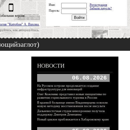
Имя:
Регистрация
Забыли пароль?
Пароль:
обильная версия
огия "Китобои" А. Вахова.
руйтесь, или авторизуйтесь.
ающийзаглот)
НОВОСТИ
06.08.2026
На Русском острове продолжается создание
инфраструктуры для инноваций
Олег Кожемяко представил новые инициативы по
развитию горнолыжного туризма в России
В краевой больнице имени Владимирцева освоили
новую методику восстановления после инсульта
Дальневосточная студия кинохроники получила
поддержку Дмитрия Демешина
Новый циклон приближается к Хабаровскому краю