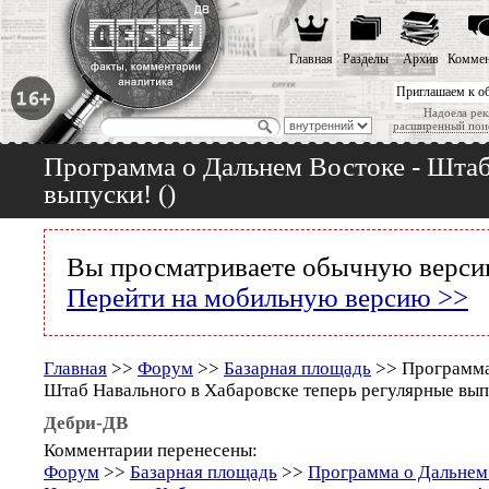
Главная
Разделы
Архив
Коммен
Приглашаем к о
Надоела рек
расширенный пои
Программа о Дальнем Востоке - Штаб
выпуски! ()
Вы просматриваете обычную версию
Перейти на мобильную версию >>
Главная
>>
Форум
>>
Базарная площадь
>> Программа
Штаб Навального в Хабаровске теперь регулярные выпу
Дебри-ДВ
Комментарии перенесены:
Форум
>>
Базарная площадь
>>
Программа о Дальнем