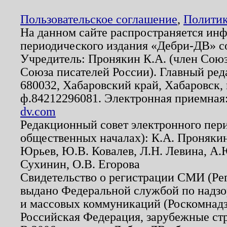
Пользовательское соглашение
,
Политик
На данном сайте распространяется ин
периодического издания «Дебри-ДВ» с
Учредитель: Пронякин К.А. (член Союз
Союза писателей России). Главный ред
680032, Хабаровский край, Хабаровск, п
ф.84212296081. Электронная приемная
dv.com
Редакционный совет электронного пер
общественных началах): К.А. Проняки
Юрьев, Ю.В. Ковалев, Л.Н. Левина, А.
Сухинин, О.В. Егорова
Свидетельство о регистрации СМИ (Р
выдано Федеральной службой по надзо
и массовых коммуникаций (Роскомнадзо
Российская Федерация, зарубежные ст