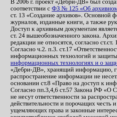
В 2006 г. проект «Дебри-ДВ» был созда
соответствии с
ФЗ № 125 «Об архивном
ст. 13 «Создание архивов». Основной ф
журналов, изданные книги, а также ру
Доступ к архивным документам являетс
ст. 24 вышеобозначенного закона. Арх
редакции не относятся, согласно ст.ст. 
Согласно ч.2. п.3. ст.17 «Ответственн
информационных технологий и защит
информационных технологиях и о защит
«Дебри-ДВ», хранящий информацию, гр
распространение информации не несет.
основании ст.8 «Право на доступ к ин
Согласно пп.3,4,6 ст.57 Закона РФ «О
не несут ответственности за распрост
действительности и порочащих честь и
ущемляющих права и законные интере
злоупотребление свободой массовой ин