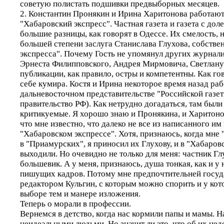
советую полистать подшивки предвыборных месяцев.
2. Константин Пронякин и Ирина Харитонова работают 
"Хабаровский экспресс". Частная газета и газета с доле
большие разницы, как говорят в Одессе. Их смелость, на
большей степени заслуга Станислава Глухова, собстве
экспресса". Почему Гость не упомянул других журнали
Эрнеста Филипповского, Андрея Мирмовича, Светлану
публикации, как правило, остры и компетентны. Как го
себе кумира. Костя и Ирина некоторое время назад раб
дальневосточном представительстве "Российской газет
правительство РФ). Как нетрудно догадаться, там были
критикуемые. Я хорошо знаю и Пронякина, и Харитоно
что мне известно, что далеко не все из написанного им
"Хабаровском экспрессе". Хотя, признаюсь, когда мне 
в "Приамурских", я приносил их Глухову, и в "Хабаров
выходили. Но очевидно не только для меня: частник Гл
большевик. А у меня, признаюсь, душа тонкая, как и у
пишущих кадров. Потому мне предпочтительней госуда
редактором Кульгин, с которым можно спорить и у кот
выборе тем и манере изложения.
Теперь о морали в профессии.
Вернемся в детство, когда нас кормили папы и мамы. 
неидеальными людьми. Но значит ли это, что об их нед