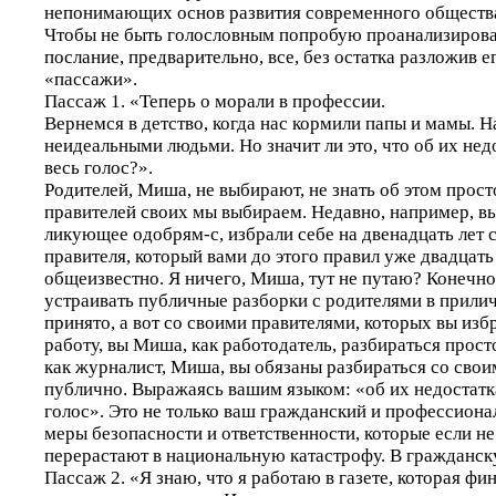
непонимающих основ развития современного обществ
Чтобы не быть голословным попробую проанализирова
послание, предварительно, все, без остатка разложив е
«пассажи».
Пассаж 1. «Теперь о морали в профессии.
Вернемся в детство, когда нас кормили папы и мамы. 
неидеальными людьми. Но значит ли это, что об их нед
весь голос?».
Родителей, Миша, не выбирают, не знать об этом прост
правителей своих мы выбираем. Недавно, например, в
ликующее одобрям-с, избрали себе на двенадцать лет 
правителя, который вами до этого правил уже двадцать 
общеизвестно. Я ничего, Миша, тут не путаю? Конечно
устраивать публичные разборки с родителями в прили
принято, а вот со своими правителями, которых вы избр
работу, вы Миша, как работодатель, разбираться прост
как журналист, Миша, вы обязаны разбираться со сво
публично. Выражаясь вашим языком: «об их недостатка
голос». Это не только ваш гражданский и профессионал
меры безопасности и ответственности, которые если не
перерастают в национальную катастрофу. В гражданск
Пассаж 2. «Я знаю, что я работаю в газете, которая фи