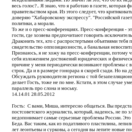
весь голос?.. Я знаю, что я работаю в газете, которая 
правительством края. Из этого следует, что критиковат
доверяю "Хабаровскому экспрессу". "Российской газете
политики, а морали.
То же и о пресс-конференциях. Пресс-конференция - эт
гости, где хозяева предпочитают говорить исключител
Драконить тех, кто с распростертыми объятиями тебя пр
свидетельство оппозициозности, а банальная невоспит
Признаюсь, я не хожу на пресс-конференции, потому ч
себя изложением достижений юридических и физическ
причине у меня периодически возникают проблемы с
строк. Да и в размере гонорара я скорей сзади. Но на д
Обсуждать руководителя региона с той безапелляционн
делает Гость, тоже не по мне. Кстати, в этом случае у
параллель про слона и моську.
14.14.01 28.05.2012
Гость: С вами, Миша, интересно общаться. Вы предста
постсоветского журналиста, который, надеюсь, не по з
недопонимает самые серьезные проблемы России. Это 
Беда. Вас таким, как из податливого пластилина, лепи
лет леонтьевы и сурковы, а сегодня вы лепите новые п