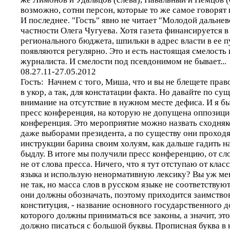
возможно, сотни персон, которые то же самое говорят 
И последнее. "Гость" явно не читает "Молодой дальне
частности Олега Чугуева. Хотя газета финансируется в
регионального бюджета, шпильки в адрес власти в ее 
появляются регулярно. Это и есть настоящая смелость 
журналиста. И смелости под псевдонимом не бывает...
08.27.11-27.05.2012
Гость: Начнем с того, Миша, что и вы не блещете прав
в укор, а так, для констатации факта. Но давайте по су
внимание на отсутствие в нужном месте дефиса. И я бы 
пресс конференция, на которую не допущена оппозици
конференция. Это мероприятие можно назвать сходняко
даже выборами президента, а по существу они проходя
инструкции барина своим холуям, как дальше гадить н
быдлу. В итоге мы получили пресс конференцию, от сло
не от слова пресса. Ничего, что я тут отступаю от клас
языка и использую ненормативную лексику? Вы уж мен
не так, но масса слов в русском языке не соответствую
они должны обозначать, поэтому приходится заимствова
конституция, - название основного государственного д
которого должны приниматься все законы, а значит, эт
должно писаться с большой буквы. Прописная буква в н