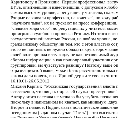
Харитонову и Пронякина. Первый профессионал, выпу
ВУЗа, опытнейший и известнейший, с допуском к люб
самом высоком уровне, а репутация у читателя, скажем
Вторые осваивали профессию, на коленке", по ходу ра
"научного тыка", их не пускают на пресс конференции
"сильные мира сего", но репутация их у читателя выс
проигрыша судебного процесса Резнику. Из этого выво
государственной властью России, на любом уровне, не
гражданскому обществу, ни тем, кто с этой властью со
этого не понимать не нужно обладать кругозором ваше
своей воле пришла в эту кодлу не как независимый журн
сбором информации, а как полноправный участник ор
группировки, вы чувствуете разницу? Поэтому ваше оп
отразил цитатой выше, может быть рассчитано только н
как вы дали понять, вы с Ириной держите своего читате
16.10.01-26.05.2012
Михаил Карпач: "Российская государственная власть п
естественно, что лица которые ей служат преступники"
Автору этого пассажа не мешало бы углубить познания
поскольку в написанном не хватает, как минимум, двух 
Второе и главное. Подписывать политическое заявлени
псевдонимом (в данном случае "Гость") - это высекать 
же Лимонов и Удальцов (слева), Навальный и Немцов (с