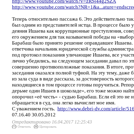
http://www.youtube.com/watch?v=zRSj44g2SZA
http://www.youtube.com/watch?NR=1&a...ature=endscre
Теперь относительно пассажа 6. Это действительно так
был одним из представителей истца. В процессе было 
деяния Ишаева как коррупционные преступления, сов
его окружением для так называемой победы на «выбор
Барабаш было принято решение оправдавшее Ишаева.
ответчика начальник юридической службы администрац
под протокол показания уличающие Ишаева, все участ
лично убедились, на следующем заседании давал по э
совершенно противоположные показания. В итоге, про
заседания оказался полной туфной. На эту тему, даже
из зала суда в виде рассказа, за достоверность которог
находящиеся в том процессе готовы поручиться. Репор
дерьме один Ишаев в шоколаде», его тоже можно найти 
опорочил «её честь» - судью Барабаш. Если ей это не 
обращается в суд, она легко вычислит мое имя.
С уважением гость.
http://www.debri-dv.com/article/51
07.16.40 30.05.2012
Отредактировано 16.04.2017 12:25:43
Ответить
Цитировать