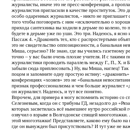
журналисты, иначе это не пресс-конференция, а пропла
журналистов пригласили в качестве проституток. Это дв
особо одаренных журналистов, - никто не приглашает с
того чтобы поговорить с ним «исключительно о хороше
прихода сантехника вы ходили в дерьме по колено, то 
будете в дерьме уже по уши. Это три. Надеюсь, я ясно
Пассаж 4. «Драконить тех, кто с распростертыми объят
это не свидетельство оппозициозности, а банальная не
Миша, серьезно? Не знаю, где вы учились газетному р
точно – у вас были очень плохие учителя. И с такими 
журналистики проводить параллель между Г., П., Х. и Б.,
забыли сюда приплюсовать.) Ну, вы Миша, наглец! Так 
поцом и запомните одну простую истину: «драконить» 
конференциях «хозяев» это не «банальная невоспитанн
признак профессионализма и чем больше журналист «
он журналист. Надеюсь, и тут все понятно.
Впрочем, для примера я могу вспомнить историю со с
Селезневым, когда он с трибуны ГД, незадолго до «Ряз
которых засветилась всё нынешнее нутро российской г
озвучил о взрыве в Волгодонске спящей многоэтажки. 
этой многоэтажки! Представляете, каково ему было на
где он вынужден был присутствовать? И тут уже не важ