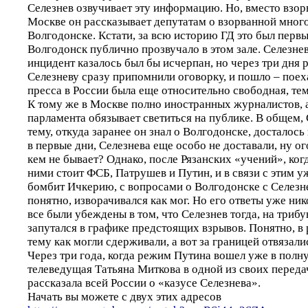
Селезнев озвучивает эту информацию. Но, вместо взо
Москве он рассказывает депутатам о взорванной мног
Волгодонске. Кстати, за всю историю ГД это был первы
Волгодонск публично прозвучало в этом зале. Селезнев
инцидент казалось был бы исчерпан, но через три дня 
Селезневу сразу припомнили оговорку, и пошло – поеха
пресса в России была еще относительно свободная, тем
К тому же в Москве полно иностранных журналистов, 
парламента обязывает светиться на публике. В общем,
тему, откуда заранее он знал о Волгодонске, досталось
в первые дни, Селезнева еще особо не доставали, ну ог
кем не бывает? Однако, после Рязанских «учений», когд
ними стоит ФСБ, Патрушев и Путин, и в связи с этим 
бомбит Ичкерию, с вопросами о Волгодонске с Селезнев
понятно, изворачивался как мог. Но его ответы уже ник
все были убеждены в том, что Селезнев тогда, на трибу
запутался в графике предстоящих взрывов. Понятно, в
тему как могли сдерживали, а вот за границей отвязали
Через три года, когда режим Путина вошел уже в полн
телеведущая Татьяна Миткова в одной из своих переда
рассказала всей России о «казусе Селезнева».
Начать вы можете с двух этих адресов