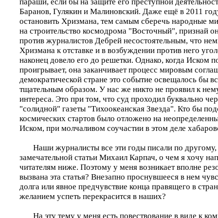
параши, если бы на защите его преступной деятельност
Баранов, Гулякин и Малиновский. Даже ещё в 2011 год
остановить Хризмана, тем самым сберечь народные м
на строительство космодрома "Восточный", признай он
против журналистов Дебрей несостоятельным, что не
Хризмана к отставке и в возбуждении против него угол
наконец довело его до решетки. Однако, когда Иском п
проигрывает, она заканчивает процесс мировым согла
демократической стране это событие освещалось бы 
тщательным образом. У нас же никто не проявил к нем
интереса. Это при том, что суд проходил буквально че
"солидной" газеты "Тихоокеанская Звезда". Кто бы под
космических стартов было отложено на неопределенны
Иском, при молчаливом соучастии в этом деле хабаро
Наши журналисты все эти годы писали по другому, 
замечательной статьи Михаил Карпач, о чем я хочу н
читателям ниже. Поэтому у меня возникает вполне рез
вызвана эта статья? Внезапно проснувшееся в нем чув
долга или явное предчувствие конца правящего в стра
желанием успеть перекрасится в наших?
На эту тему у меня есть повествование в виде к ко