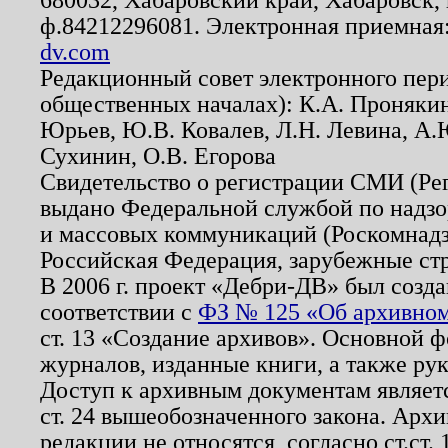
ф.84212296081. Электронная приемная
dv.com
Редакционный совет электронного пер
общественных началах): К.А. Проняки
Юрьев, Ю.В. Ковалев, Л.Н. Левина, А.
Сухинин, О.В. Егорова
Свидетельство о регистрации СМИ (Р
выдано Федеральной службой по надзо
и массовых коммуникаций (Роскомнадзо
Российская Федерация, зарубежные ст
В 2006 г. проект «Дебри-ДВ» был созда
соответствии с
ФЗ № 125 «Об архивном
ст. 13 «Создание архивов». Основной ф
журналов, изданные книги, а также ру
Доступ к архивным документам являетс
ст. 24 вышеобозначенного закона. Арх
редакции не относятся, согласно ст.ст. 