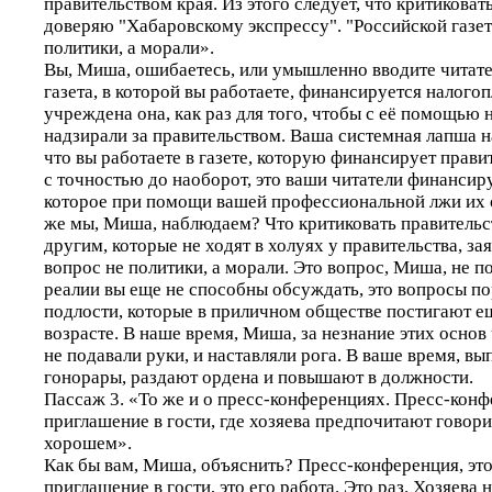
правительством края. Из этого следует, что критиковат
доверяю "Хабаровскому экспрессу". "Российской газете
политики, а морали».
Вы, Миша, ошибаетесь, или умышленно вводите читател
газета, в которой вы работаете, финансируется налого
учреждена она, как раз для того, чтобы с её помощью
надзирали за правительством. Ваша системная лапша н
что вы работаете в газете, которую финансирует правит
с точностью до наоборот, это ваши читатели финансир
которое при помощи вашей профессиональной лжи их 
же мы, Миша, наблюдаем? Что критиковать правительс
другим, которые не ходят в холуях у правительства, зая
вопрос не политики, а морали. Это вопрос, Миша, не п
реалии вы еще не способны обсуждать, это вопросы п
подлости, которые в приличном обществе постигают е
возрасте. В наше время, Миша, за незнание этих осно
не подавали руки, и наставляли рога. В ваше время, 
гонорары, раздают ордена и повышают в должности.
Пассаж 3. «То же и о пресс-конференциях. Пресс-конфе
приглашение в гости, где хозяева предпочитают говор
хорошем».
Как бы вам, Миша, объяснить? Пресс-конференция, это
приглашение в гости, это его работа. Это раз. Хозяева