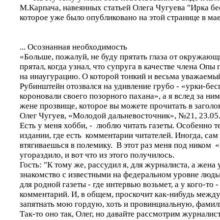
М.Карпача, навеянных статьей Олега Чугуева "Ирка б
которое уже было опубликовано на этой странице в ма
... Осознанная необходимость
«Больше, пожалуй, не буду прятать глаза от окружающи
прятал, когда узнал, что супруга в качестве члена Опы
на инаугурацию. О которой тонкий и весьма уважаемы
Рубинштейн отозвался на удивление грубо - «урки-бе
короновали своего позорного пахана», а я вслед за ни
жене прозвище, которое вы можете прочитать в заголо
Олег Чугуев, «Молодой дальневосточник», №21, 23.05
Есть у меня хобби, - люблю читать газеты. Особенно те
издании, где есть комментарии читателей. Иногда, сам
втягиваешься в полемику. В этот раз меня под ником «
угораздило, и вот что из этого получилось.
Гость: "К тому же, рассудил я, для журналиста, а жена
знакомство с известными на федеральном уровне людь
для родной газеты - где интервью возьмет, а у кого-то -
комментарий. И, в общем, проскочит как-нибудь между
запятнать мою гордую, хоть и провинциальную, фамил
Так-то оно так, Олег, но давайте рассмотрим журналис