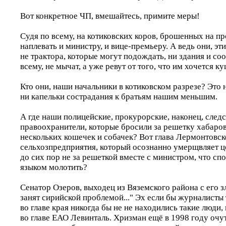
Вот конкретное ЧП, вмешайтесь, примите меры!
Судя по всему, на котиковских коров, брошенных на пр
наплевать и министру, и вице-премьеру. А ведь они, эти
не трактора, которые могут подождать, ни здания и со
всему, не мычат, а уже ревут от того, что им хочется ку
Кто они, наши начальники в котиковском разрезе? Это 
ни капельки сострадания к братьям нашим меньшим.
А где наши полицейские, прокурорские, наконец, след
правоохранители, которые бросили за решетку хабаро
нескольких кошечек и собачек? Вот глава Лермонтовск
сельхозпредприятия, который осознанно умерщвляет ц
до сих пор не за решеткой вместе с министром, что сп
языком молотить?
Сенатор Озеров, выходец из Вяземского района с его 
занят сирийской проблемой..." Эх если бы журналисты т
во главе края никогда бы не не находились такие люди,
во главе ЕАО Левинталь. Хризман ещё в 1998 году очу