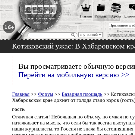
Главная
Разделы
Архив
Коммен
Приглашаем к о
Надоела рек
расширенный пои
Котиковский ужас: В Хабаровском крае
Вы просматриваете обычную версию
Перейти на мобильную версию >>
Главная
>>
Форум
>>
Базарная площадь
>> Котиковски
Хабаровском крае дохнет от голода стадо коров (гость
гость
Отличная статья! Небольшая по объему, но емкая по с
наталкивает на мысль, что если бы так всегда выступа
наши журналисты, то Россия не знала бы сегодняшних
изгоем международного сообщества, за что стыдно её 