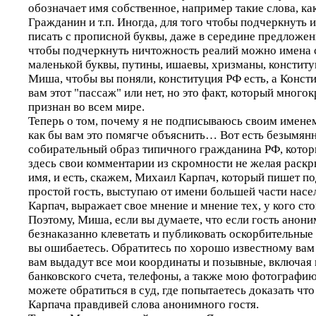
обозначает имя собственное, например такие слова, как
Гражданин и т.п. Иногда, для того чтобы подчеркнуть 
писать с прописной буквы, даже в середине предложени
чтобы подчеркнуть ничтожность реалий можно имена 
маленькой буквы, путины, ишаевы, хризманы, конституц
Миша, чтобы вы поняли, конституция РФ есть, а Консти
вам этот "пассаж" или нет, но это факт, который много
признан во всем мире.
Теперь о том, почему я не подписываюсь своим имене
как бы вам это помягче объяснить… Вот есть безымянн
собирательный образ типичного гражданина РФ, котор
здесь свои комментарии из скромности не желая раскр
имя, и есть, скажем, Михаил Карпач, который пишет по
простой гость, выступаю от имени большей части насел
Карпач, выражает свое мнение и мнение тех, у кого сто
Поэтому, Миша, если вы думаете, что если гость анони
безнаказанно клеветать и публиковать оскорбительные 
вы ошибаетесь. Обратитесь по хорошо известному вам 
вам выдадут все мои координаты и позывные, включая 
банковского счета, телефоны, а также мою фотографию
можете обратиться в суд, где попытаетесь доказать чт
Карпача правдивей слова анонимного гостя.