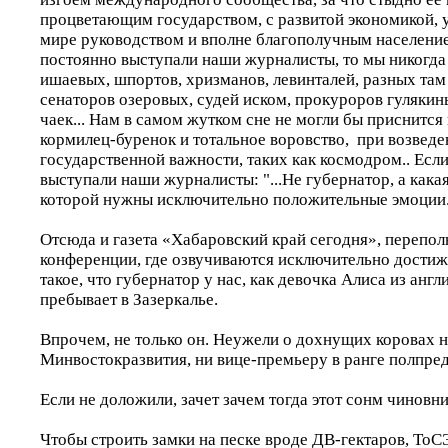
процветающим государством, с развитой экономикой,
мире руководством и вполне благополучным население
постоянно выступали наши журналисты, то мы никогда 
ишаевых, шпортов, хризманов, левинталей, разных там
сенаторов озеровых, судей иском, прокуроров гулякин
чаек... Нам в самом жутком сне не могли бы приснитс
кормилец-буренок и тотальное воровство, при возведе
государственной важности, таких как космодром.. Если
выступали наши журналисты: "...Не губернатор, а кака
которой нужны исключительно положительные эмоции
Отсюда и газета «Хабаровский край сегодня», переполн
конференции, где озвучиваются исключительно достиж
такое, что губернатор у нас, как девочка Алиса из англ
пребывает в Зазеркалье.
Впрочем, не только он. Неужели о дохнущих коровах н
Минвостокразвития, ни вице-премьеру в ранге полпре
Если не доложили, зачет зачем тогда этот сонм чиновн
Чтобы строить замки на песке вроде ДВ-гектаров, ТоС