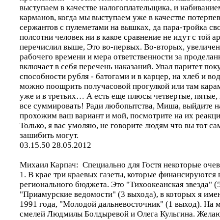
выступаем в качестве налогоплательщика, и набивани
карманов, когда мы выступаем уже в качестве потерпев
сержантов с пулеметами на вышках, да пара-тройка св
полсотни человек ни в какое сравнение не идут с той а
перечислил выше, Это во-первых. Во-вторых, увеличен
рабочего времени и мера ответственности за проделан
включает в себя перечень наказаний. Упал паритет пок
способности рубля - батогами и в карцер, на хлеб и во
можно поощрить получасовой прогулкой или там карам
уже и в третьих… А есть еще плюсы четвертые, пятые, ш
все суммировать! Ради любопытства, Миша, выйдите н
прохожим ваш вариант и мой, посмотрите на их реакц
Только, я вас умоляю, не говорите людям что вы тот са
зашибить могут.
03.15.50 28.05.2012
Михаил Карпач: Специально для Гостя некоторые очев
1. В крае три краевых газеты, которые финансируются 
регионального бюджета. Это "Тихоокеанская звезда" (
"Приамурские ведомости" (3 выхода), в которых я имею
1991 года, "Молодой дальневосточник" (1 выход). На м
смелей Людмилы Болдыревой и Олега Кульгина. Желаю