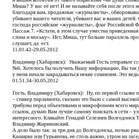
Миша? У вас её нет! И не называйте себя после этого
благодаря вам, продажные «журналисты», обворовываю
убивают вашего читателя, убивают вас и ваших детей. 
господа российские «журналисты», флаг Российской Ф
Пассаж 7. «Кстати, в этом случае уместна приведенная
слона и моську». Нет, Миша, тут больше параллель про
слушает, да ест.
11.01.42-29.05.2012
Владимир (Хабаровск): Уважаемый Гость отправьте с
№6. Хотелось бы получить Вашу информацию, Вы так у
у меня начали закрадываться некие сомнения. Это вед
01.51.34-30.05.2012
Гость, Владимиру (Хабаровск): Ну, по первой ссылке п
– спикер парламента, сказано это было с самой высоко
трибуны перед объективами и микрофонами всего мира
ссылок, думаю Вам лучше самому поискать в сети – уз
интересного. Кликайте Генадий Селезнев Волгодонск 
Владимир Жириновский.
А дело было так: за три дня до Волгодонска, ночью рва
Каширке или Гурьянова, не столь важно, утром на зас