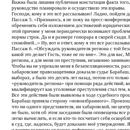
Важна была лишняя публичная констатация факта того,
руководство планировало и осуществило эти взрывы.
Господи, кому я это всё рассказываю! Ладно, пойдем д
Пассаж 5. «Признаюсь, я не хожу на пресс-конференци
обременять себя изложением достижений юридических
этой причине у меня периодически возникают пробле
нормы строк. Да и в размере гонорара я скорей сзади.
спокойней...» Ну, вот и ответ, кому я это все рассказыв
Пассаж 6. «Обсуждать руководителя региона с той без
какой это делает Гость, тоже не по мне». Это для вас,
региона, а для меня он преступник, незаконно занима
Чтобы вы не упрекали меня в безапелляционности, рас
хабаровские правозащитники доказали судье Барабаш,
выборах, а было это десять лет назад, потом его только
«руководитель региона» при помощи ряда действий, к
квалифицирует как уголовные преступления стал тем, к
Все эти действия были выявлены в ходе судебного проц
Барабаш приняла сторону «новоизбранного». Произошл
что ни одного представителя, ни хабаровской, ни цент
не было, хотя об этом заседании были оповещены все 
легко вычислить, и если кто-то посчитает себя оскорб
в суд, где, надеюсь, будет доказано моё утверждение.
и вашим коллегам от такого пофигизма «на душе споко