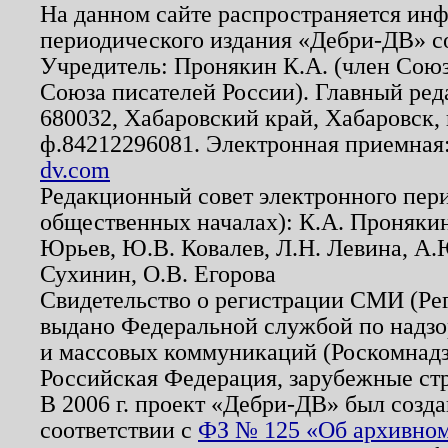
На данном сайте распространяется ин
периодического издания «Дебри-ДВ» с
Учредитель: Пронякин К.А. (член Союз
Союза писателей России). Главный ред
680032, Хабаровский край, Хабаровск, п
ф.84212296081. Электронная приемная
dv.com
Редакционный совет электронного пер
общественных началах): К.А. Проняки
Юрьев, Ю.В. Ковалев, Л.Н. Левина, А.
Сухинин, О.В. Егорова
Свидетельство о регистрации СМИ (Р
выдано Федеральной службой по надзо
и массовых коммуникаций (Роскомнадзо
Российская Федерация, зарубежные ст
В 2006 г. проект «Дебри-ДВ» был созда
соответствии с
ФЗ № 125 «Об архивном