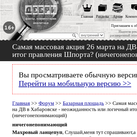
Главная
Разделы
Архив
Коммен
Приглашаем к о
Надоела рек
расширенный пои
Самая массовая акция 26 марта на ДВ
итог правления Шпорта? (ничегонеп
Вы просматриваете обычную версию
Перейти на мобильную версию >>
Главная
>>
Форум
>>
Базарная площадь
>> Самая масс
на ДВ в Хабаровске - неожиданность или логичный ит
(ничегонепонимающий)
ничегонепонимающий
Махровый ланцепуп
, Слушай,меня тут спрашивают,а 