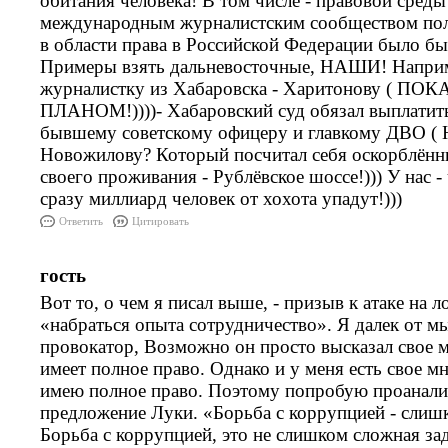
обитания человека! В том числе - правовой среды
международным журналистским сообществом пол
в области права в Российской Федерации было бы
Примеры взять дальневосточные, НАШИ! Наприме
журналистку из Хабаровска - Харитонову ( 
ПЛАНОМ!))))- Хабаровский суд обязал выплатить
бывшему советскому офицеру и главкому ДВО 
Новожилову? Который посчитал себя оскорблённы
своего проживания - Рублёвское шоссе!))) У нас - 
сразу миллиард человек от хохота упадут!)))
Ответить
Цитировать
гость
Вот то, о чем я писал выше, - призыв к атаке на 
«набраться опыта сотрудничество». Я далек от м
провокатор, Возможно он просто высказал свое м
имеет полное право. Однако и у меня есть свое мн
имею полное право. Поэтому попробую проанали
предложение Луки. «Борьба с коррупцией - слиш
Борьба с коррупцией, это не слишком сложная зада