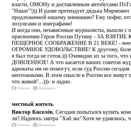
власти, ОМОНу и доставленным автобусами ПэТ
"Наши"!))) И разве претендует дядька Мирмович 
предложенной нашему вниманию? Ему пофиг, кто 
лозунгами и эпигр
И когда они, независимые журналисты, вышли с 
присвоении Героя России Путину - ЗА ВЗЯТ
ПЕЩЕРНОЕ СООБРАЖЕНИЕ В 21 ВЕКЕ! - мне э
ОГРОМНОЕ УДОВОЛЬСТВИЕ! К другому, более 
я был тогда не готов.))) Очевидно из за того, что
ДОВОЕННОЕ! А что касается ваших советов журн
адвокаты им не помогут, если суд России сегодня
ничтожными. В этом смысле в России все живут 
что живой"...)))- и ладно.
Ответить
Цитировать
местный житель
Виктор Киселёв
, Сегодня попытался купить ком
ли?.Надеюсь завтра "Хаб экс"Хотя не удивлюсь, ч
Ответить
Цитировать