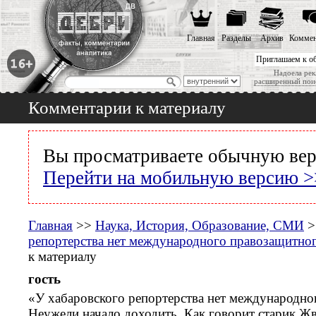
Главная
Разделы
Архив
Коммен
Приглашаем к о
Надоела рек
расширенный пои
Комментарии к материалу
Вы просматриваете обычную вер
Перейти на мобильную версию >
Главная
>>
Наука, История, Образование, СМИ
>
репортерства нет международного правозащитно
к материалу
гость
«У хабаровского репортерства нет международн
Неужели начало доходить. Как говорит старик Ж