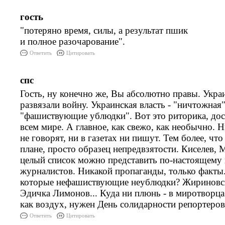
гость
"потеряно время, силы, а результат пшик
и полное разочарование".
Ответить
Цитировать
спс
Гость, ну конечно же, Вы абсолютно правы. Укр
развязали войну. Украинская власть - "ничтожная"
"фашиствующие ублюдки". Вот это риторика, дос
всем мире. А главное, как свежо, как необычно. 
не говорят, ни в газетах ни пишут. Тем более, чт
плане, просто образец непредвзятости. Киселев, 
целый список можно представить по-настоящему
журналистов. Никакой пропаганды, только факты
которые нефашиствующие неублюдки? Жириновск
Эдичка Лимонов... Куда ни плюнь - в миротворца
как воздух, нужен День солидарности репортеров
Ответить
Цитировать