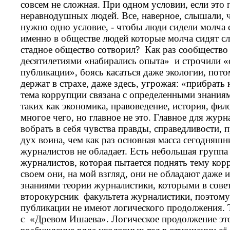
совсем не сложная. При одном условии, если это
неравнодушных людей. Все, наверное, слышали, ч
нужно одно условие, - чтобы люди сидели молча
именно в обществе людей которые молча сидят сл
стадное общество сотворил? Как раз сообщество
десятилетиями «набирались опыта» и строчили «
публикации», боясь касаться даже экологии, пот
держат в страхе, даже здесь, угрожая: «прибрать 
тема коррупции связана с определенными знания
таких как экономика, правоведение, история, фил
многое чего, но главное не это. Главное для жур
вобрать в себя чувства правды, справедливости, 
дух воина, чем как раз основная масса сегодняш
журналистов не обладает. Есть небольшая групп
журналистов, которая пытается поднять тему кор
своем они, на мой взгляд, они не обладают даже
знаниями теории журналистики, которыми в совет
второкурсник факультета журналистики, поэтому
публикации не имеют логического продолжения. Т
с «Древом Ишаева». Логическое продолжение эт