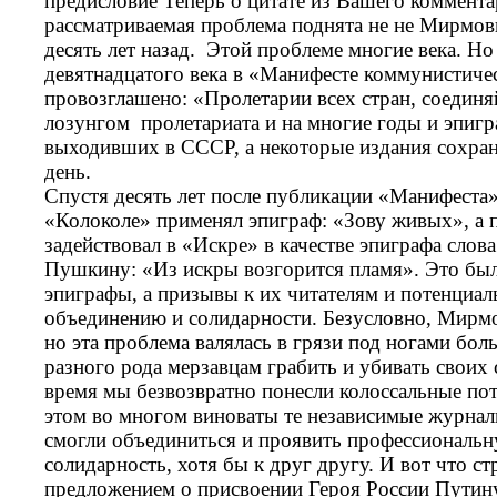
предисловие Теперь о цитате из Вашего комментар
рассматриваемая проблема поднята не не Мирмович
десять лет назад. Этой проблеме многие века. Но
девятнадцатого века в «Манифесте коммунистиче
провозглашено: «Пролетарии всех стран, соединяй
лозунгом пролетариата и на многие годы и эпигр
выходивших в СССР, а некоторые издания сохран
день
Спустя десять лет после публикации «Манифеста»
«Колоколе» применял эпиграф: «Зову живых», а 
задействовал в «Искре» в качестве эпиграфа слов
Пушкину: «Из искры возгорится пламя». Это был
эпиграфы, а призывы к их читателям и потенциал
объединению и солидарности. Безусловно, Мирм
но эта проблема валялась в грязи под ногами бол
разного рода мерзавцам грабить и убивать своих 
время мы безвозвратно понесли колоссальные пот
этом во многом виноваты те независимые журнал
смогли объединиться и проявить профессиональн
солидарность, хотя бы к друг другу. И вот что ст
предложением о присвоении Героя России Путин