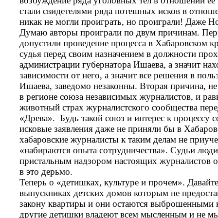
возбуждение ряда уголовных тел в отношении её 
стали свидетелями ряда потешных исков в отнош
никак не могли проиграть, но проиграли! Даже Н
Думаю авторы проиграли по двум причинам. Пер
допустили проведение процесса в Хабаровском кр
судья перед своим назначением в должности прох
администрации губернатора Ишаева, а значит нах
зависимости от него, а значит все решения в поль
Ишаева, заведомо незаконны. Вторая причина, не 
в регионе союза независимых журналистов, и рав
животный страх журналистского сообщества пер
«Древа». Будь такой союз и интерес к процессу 
исковые заявления даже не приняли бы в Хабаров
хабаровские журналисты к таким делам не приуче
«набираются опыта сотрудничества». Судьи люди
пристальным надзором настоящих журналистов он
в это дерьмо.
Теперь о «детишках, культуре и прочем». Давайте
выпускниках детских домов которым не предост
закону квартиры и они остаются выброшенными на
другие детишки владеют всем мысленным и не м