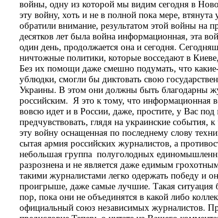
войны, одну из которой мы видим сегодня в Ново
эту войну, хоть и не в полной пока мере, втянута
обратили внимание, результатом этой войны на п
десятков лет была война информационная, эта вой
один день, продолжается она и сегодня. Сегодняш
ничтожные политики, которые восседают в Киеве
Без их помощи даже смешно подумать, что каки
ублюдки, смогли бы диктовать свою государстве
Украины. В этом они должны быть благодарны жу
российским. Я это к тому, что информационная 
вовсю идет и в России, даже, простите, у Вас под
предчувствовать, глядя на украинские события, к
эту войну оснащенная по последнему слову техни
сытая армия российских журналистов, а противос
небольшая группа полуголодных единомышленник
разрознена и не является даже едимым грохотны
такими журналистами легко одержать победу и он
проигрыше, даже самые лучшие. Такая ситуация 
пор, пока они не объединятся в какой либо коллек
официальный союз независимых журналистов. Пр