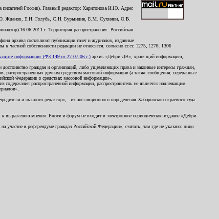
 писателей России). Главный редактор: Харитонова И.Ю. Адрес
Ю. Жданов, Е.Н. Голубь, С.Н. Бурындин, Б.М. Сухинин, О.В.
надзор) 16.06.2011 г. Территория распространения: Российская
й фонд архива составляют публикации газет и журналов, изданные
к частной собственности редакции не относятся, согласно ст.ст. 1275, 1276, 1306
щите информации» (ФЗ-149 от 27.07.06 г.)
архив «Дебри-ДВ», хранящий информацию,
ь и достоинство граждан и организаций, либо ущемляющих права и законные интересы граждан,
ов, распространенных другим средством массовой информации (а также сообщения, переданные
сийской Федерации о средствах массовой информации».
из содержания распространенной информации, распространитель не является надлежащим
ериалов».
редителя и главного редактор», - из апелляционного определения Хабаровского краевого суда
ны к выражению мнения. Блоги и форум не входят в электронное периодическое издание «Дебри-
а участие в референдуме граждан Российской Федерации»; считать, там где не указано: лицо