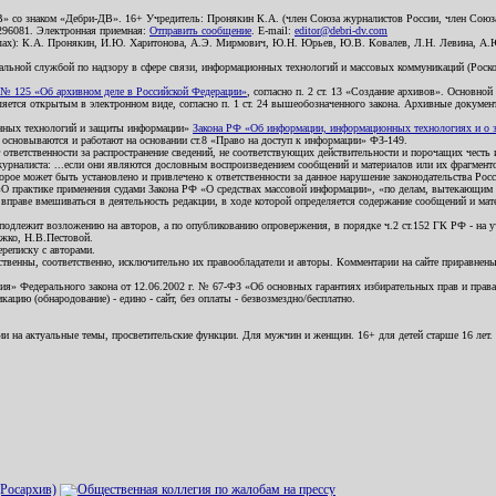
В» со знаком «Дебри-ДВ». 16+ Учредитель: Пронякин К.А. (член Союза журналистов России, член Союза
2296081. Электронная приемная:
Отправить сообщение
. E-mail:
editor@debri-dv.com
алах): К.А. Пронякин, И.Ю. Харитонова, А.Э. Мирмович, Ю.Н. Юрьев, Ю.В. Ковалев, Л.Н. Левина, А.
льной службой по надзору в сфере связи, информационных технологий и массовых коммуникаций (Роском
№ 125 «Об архивном деле в Российской Федерации»
, согласно п. 2 ст. 13 «Создание архивов». Основно
ется открытым в электронном виде, согласно п. 1 ст. 24 вышеобозначенного закона. Архивные документы 
ионных технологий и защиты информации»
Закона РФ «Об информации, информационных технологиях и о за
я основываются и работают на основании ст.8 «Право на доступ к информации» ФЗ-149.
 ответственности за распространение сведений, не соответствующих действительности и порочащих чест
урналиста: ...если они являются дословным воспроизведением сообщений и материалов или их фрагмент
орое может быть установлено и привлечено к ответственности за данное нарушение законодательства Рос
«О практике применения судами Закона РФ «О средствах массовой информации», «по делам, вытекающим 
вправе вмешиваться в деятельность редакции, в ходе которой определяется содержание сообщений и мат
одлежит возложению на авторов, а по опубликованию опровержения, в порядке ч.2 ст.152 ГК РФ - на уч
ожко, Н.В.Пестовой.
ереписку с авторами.
тственны, соответственно, исключительно их правообладатели и авторы. Комментарии на сайте приравне
я» Федерального закона от 12.06.2002 г. № 67-ФЗ «Об основных гарантиях избирательных прав и права н
ацию (обнародование) - едино - сайт, без оплаты - безвозмездно/бесплатно.
ии на актуальные темы, просветительские функции. Для мужчин и женщин. 16+ для детей старше 16 лет.