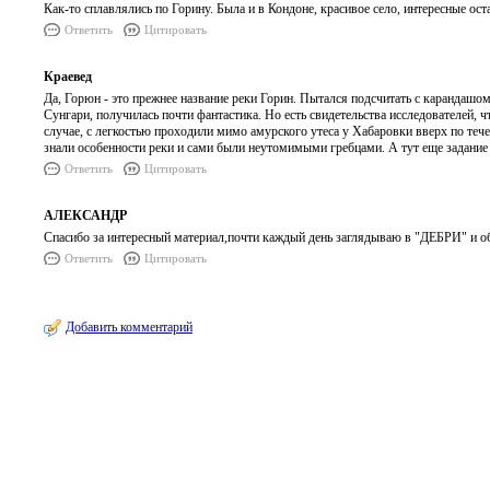
Как-то сплавлялись по Горину. Была и в Кондоне, красивое село, интересные ос
Ответить
Цитировать
Краевед
Да, Горюн - это прежнее название реки Горин. Пытался подсчитать с карандашом
Сунгари, получилась почти фантастика. Но есть свидетельства исследователей, 
случае, с легкостью проходили мимо амурского утеса у Хабаровки вверх по теч
знали особенности реки и сами были неутомимыми гребцами. А тут еще задание 
Ответить
Цитировать
АЛЕКСАНДР
Спасибо за интересный материал,почти каждый день заглядываю в "ДЕБРИ" и об
Ответить
Цитировать
Добавить комментарий