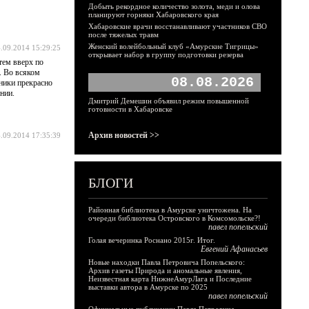
Добыть рекордное количество золота, меди и олова
планируют горняки Хабаровского края
Хабаровские врачи восстанавливают участников СВО
после тяжелых травм
Женский волейбольный клуб «Амурские Тигрицы»
.09.2014 15:29:25
открывает набор в группу подготовки резерва
тем вверх по
. Во всяком
08.08.2026
жники прекрасно
нии.
Дмитрий Демешин объявил режим повышенной
готовности в Хабаровске
Архив новостей >>
.09.2014 17:35:39
БЛОГИ
Районная библиотека в Амурске уничтожена. На
очереди библиотека Островского в Комсомольске?!
павел попельский
Голая вечеринка Роснано 2015г. Итог.
Евгений Афанасьев
Новые находки Павла Петровича Попельского:
Архив газеты Природа и аномальные явления,
Неизвестная карта НижнеАмурЛага и Последние
выставки автора в Амурске по 2025
павел попельский