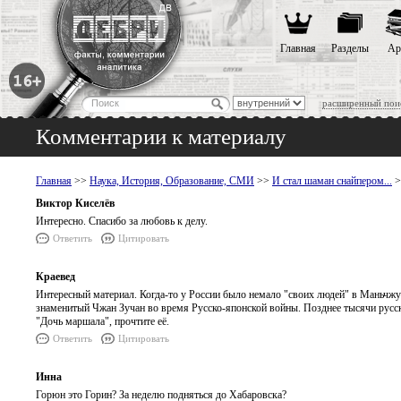
Главная
Разделы
Ар
расширенный пои
Комментарии к материалу
Главная
>>
Наука, История, Образование, СМИ
>>
И стал шаман снайпером...
>
Виктор Киселёв
Интересно. Спасибо за любовь к делу.
Ответить
Цитировать
Краевед
Интересный материал. Когда-то у России было немало "своих людей" в Маньчжур
знаменитый Чжан Зучан во время Русско-японской войны. Позднее тысячи русск
"Дочь маршала", прочтите её.
Ответить
Цитировать
Инна
Горюн это Горин? За неделю подняться до Хабаровска?