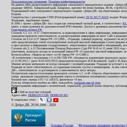
Пользовательское соглашение
,
Политика конфиденциальности
На данном сайте распространяется информация электронного периодического издания «Дебри-Д
редакции: 680032, Хабаровский край, Хабаровск, проспект 60-летия Октября, 88-46, т./ф.8421
Редакционный совет электронного периодического издания «Дебри-ДВ» (на общественных нач
Егорова
Свидетельство о регистрации СМИ (Регистрационный номер)
ЭЛ № ФС77-45537
выдано Федера
Федерация, зарубежные страны.
В 2006 г. проект «Дебри-ДВ» был создан как электронный частный архив, в соответствии с
ФЗ 
книги, а также рукописи по дальневосточной (РФ) тематике. Доступ к архивным документам явля
Гражданского кодекса РФ
.
Согласно ч.2. п.3. ст.17 «Ответственность за правонарушения в сфере информации, информац
гражданско-правовую ответственность за распространение информации не несет. Сайт и редакци
Согласно пп.3,4,6 ст.57 Закона РФ «О СМИ», «Редакция, главный редактор, журналист не несут
либо представляющих собой злоупотребление свободой массовой информации и (или) правами ж
в пресс-релизах и информация государственных, общественных организаций и объединений), кот
Согласно абз.3, п.13 Постановления Пленума Верховного Суда РФ №16 от 15 июня 2010 года 
ответчиком, поскольку исходя из положений Закона РФ «О средствах массовой информации» не 
Воспользуйтесь «Правом на ответ» (ст.46 Закона РФ «О СМИ»).
«В соответствии с положением ч.3 ст.196 ГПК РФ, обязанность компенсации морального вреда п
от 22.08.2012 г. (дело №33-5325/2012) председательствующего И.И.Куликовой, судей С.И.Дор
Мнения авторов материалов не всегда совпадают с позицией редакции. Редакция не вступает в п
Редакция не несет ответственность за содержание внешних ссылок и комментариев. За них отве
ДВ», ответственность за достоверность и наполняемость несут авторы.
Политические опросы/голосования проводятся согласно ч.2. ст.46 «Опросы общественного мнени
(лица), заказавшее (заказавших) проведение опроса и оплатившее (оплативших) указанную публик
Часовой пояс сервера UTC+11 (AEST), фактически +8 мск.
Если вы обнаружили ошибки на сайте, пожалуйста,
сообщите нам об этом
.
Распространение информации о политической, социальной, духовной жизни общества, публикац
СМИ не получает субсидий.
Адреса сайта:
DEBRI-DV.COM
,
DEBRI-DV.RU
.
В социальных сетях:
© Дебри-ДВ, 20.04.2006 - 2026