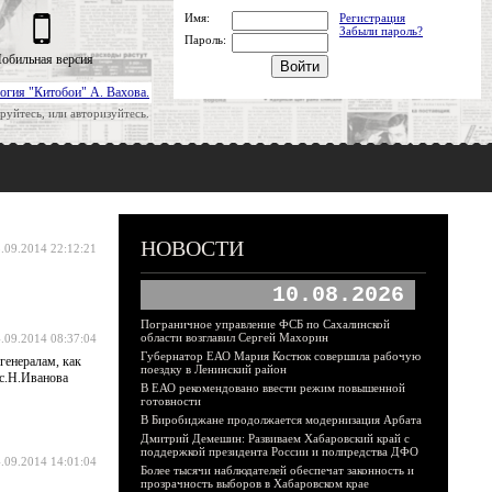
Имя:
Регистрация
Забыли пароль?
Пароль:
обильная версия
огия "Китобои" А. Вахова.
руйтесь, или авторизуйтесь.
НОВОСТИ
.09.2014 22:12:21
10.08.2026
Пограничное управление ФСБ по Сахалинской
области возглавил Сергей Махорин
.09.2014 08:37:04
Губернатор ЕАО Мария Костюк совершила рабочую
генералам, как
поездку в Ленинский район
Вс.Н.Иванова
В ЕАО рекомендовано ввести режим повышенной
готовности
В Биробиджане продолжается модернизация Арбата
Дмитрий Демешин: Развиваем Хабаровский край с
поддержкой президента России и полпредства ДФО
.09.2014 14:01:04
Более тысячи наблюдателей обеспечат законность и
прозрачность выборов в Хабаровском крае