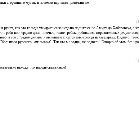
татки сгоревшего музея, и потомки партизан приветливые.
04
 в руках, как это гольды умудрились за неделю подняться по Амуру до Хабаровска, а за
что, гребя поочередно днем и ночью, такие гребцы добивались поразительных результатов
ению, а это с трудом делают и нынешние спортсмены-гребцы на байдарках. Видимо, тае
"большого русского начальника". Так что молодцы, не подвели! Говорю об этом без иро
04
язательно нахожу что-нибудь свеженькое!