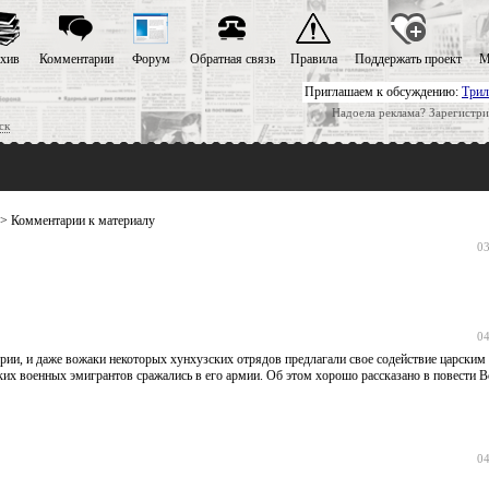
хив
Комментарии
Форум
Обратная связь
Правила
Поддержать проект
М
Приглашаем к обсуждению:
Трил
Надоела реклама? Зарегистри
ск
> Комментарии к материалу
03
04
ии, и даже вожаки некоторых хунхузских отрядов предлагали свое содействие царским 
их военных эмигрантов сражались в его армии. Об этом хорошо рассказано в повести 
04