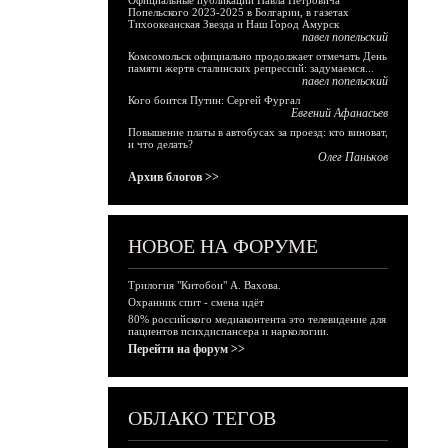
Официальные публикации Павла Петровича
Попельского 2023-2025 в Болгарии, в газетах
Тихоокеанская Звезда и Наш Город Амурск
павел попельский
Комсомольск официально продолжает отмечать День
памяти жертв сталинских репрессий: задумаемся...
павел попельский
Кого боится Путин: Сергей Фургал
Евгений Афанасьев
Повышение платы в автобусах за проезд: кто виноват,
и что делать?
Олег Паньков
Архив блогов >>
НОВОЕ НА ФОРУМЕ
Трилогия "Китобои" А. Вахова.
Охранник спит - смена идёт
80% российского медиаконтента это телевидение для
пациентов психдиспансера и наркологии.
Перейти на форум >>
ОБЛАКО ТЕГОВ