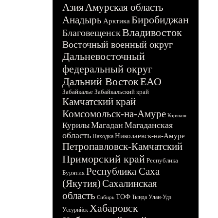
Азия
Амурская область
Биробиджан
Анадырь
Арктика
Владивосток
Благовещенск
Восточный военный округ
Дальневосточный
федеральный округ
Дальний Восток
ЕАО
Забайкалье
Забайкальский край
Камчатский край
Комсомольск-на-Амуре
Корякия
Магадан
Магаданская
Курилы
область
Николаевск-на-Амуре
Находка
Петропавловск-Камчатский
Приморский край
Республика
Республика Саха
Бурятия
(Якутия)
Сахалинская
область
ТОФ
Тында
Улан-Удэ
Сибирь
Хабаровск
Уссурийск