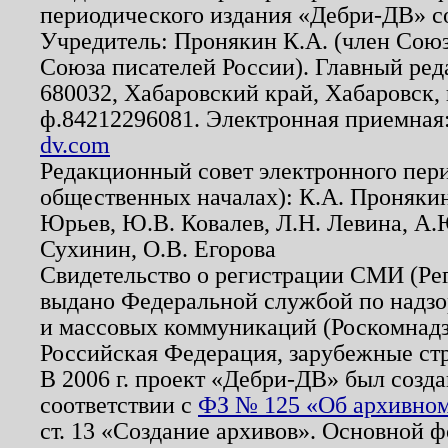
периодического издания «Дебри-ДВ» с
Учредитель: Пронякин К.А. (член Союз
Союза писателей России). Главный ред
680032, Хабаровский край, Хабаровск, п
ф.84212296081. Электронная приемная
dv.com
Редакционный совет электронного пер
общественных началах): К.А. Проняки
Юрьев, Ю.В. Ковалев, Л.Н. Левина, А.
Сухинин, О.В. Егорова
Свидетельство о регистрации СМИ (Р
выдано Федеральной службой по надзо
и массовых коммуникаций (Роскомнадзо
Российская Федерация, зарубежные ст
В 2006 г. проект «Дебри-ДВ» был созда
соответствии с
ФЗ № 125 «Об архивном
ст. 13 «Создание архивов». Основной ф