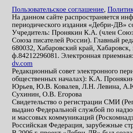
Пользовательское соглашение
,
Политик
На данном сайте распространяется ин
периодического издания «Дебри-ДВ» с
Учредитель: Пронякин К.А. (член Союз
Союза писателей России). Главный ред
680032, Хабаровский край, Хабаровск, п
ф.84212296081. Электронная приемная
dv.com
Редакционный совет электронного пер
общественных началах): К.А. Проняки
Юрьев, Ю.В. Ковалев, Л.Н. Левина, А.
Сухинин, О.В. Егорова
Свидетельство о регистрации СМИ (Р
выдано Федеральной службой по надзо
и массовых коммуникаций (Роскомнадзо
Российская Федерация, зарубежные ст
В 2006 г. проект «Дебри-ДВ» был созда