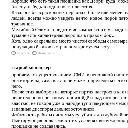
Хорошо что есть такая площадка как Дебри, куда може
блеснуть, будь то один пост или сотня.
Казалось бы в раскрытых персонах более или менее 
людей, всегда можно увидеть нечто новое, порой пато
трагичное.
Медийный Олимп - средоточие комплексов и у каждого
тумане есть характерная дырочка в правом боку.
Хоть одно сакральное место чистой свободы самовыр
популяцию ёжиков в страшном дремучем лесу.
Ответить
Цитировать
старый менеджер
проблема с существованием СМИ в непоняной системе
она вторична, сама власть не может определиться что о
чего.
После этих выборов на которые партия настроена как н
решительно по-честному произойдёт спад интереса т
властью, не говоря уже о народе тупо пакующем чем
западные диаспоры дальневосточников.
Фэйковость работы системы усугубится до глубочайше
Имитирующая роль сми в этих условиях вынужденно у
площадки не создавались.