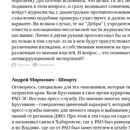
обратном). Достаточно вспомнить, что целых 18 лет, н
подвижек в этом вопросе, и сразу возникают сомнения
войдут журналисты, с диаметрально противоположным
сожалению подобные примеры существуют, и далеко н
варианте. Во всяком случае, те же "Дебри" ( учредите
отнести к опозиционно-несогласной части журналистов
наслышке. Лично я двумя руками проголосовал бы за 
но только в том случае, если в нем будут присутствов
различными взглядами, и собственным мнением на про
различным от мнения властей. И вопрос... что понимае
антикоррупционной экспертизой?
Ответить
Цитировать
Андрей Мирмович - Шпорту
Оговорюсь, специально для тех чиновников, которые п
патриотов края. Коля Брусникин в свое время курирова
РАО ЭС Востока пресс-службу. По мнению многих эне
Брусникин - совершенно циничный карьерист, который
пресс-службы именно для личного пиара и выбивания 
званий от регионов ДФО. При этом в эти годы он сидел 
и налаживал связи в Хабаровске, где у РАО был равно
и во Владике, где он от РАО был заместителем в штабе