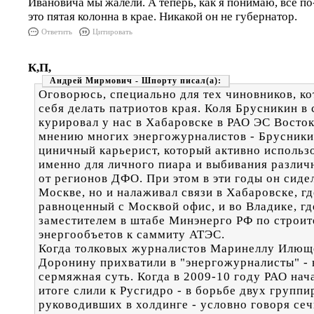
Ивановича мы жалели. А теперь, как я понимаю, все по
это пятая колонна в крае. Никакой он не губернатор.
Ответить
Цитировать
К,П,
Андрей Мирмович - Шпорту
Оговорюсь, специально для тех чиновников, к
себя делать патриотов края. Коля Брусникин в 
курировал у нас в Хабаровске в РАО ЭС Восток
мнению многих энергожурналистов - Брусники
циничный карьерист, который активно использ
именно для личного пиара и выбивания различ
от регионов ДФО. При этом в эти годы он сидел
Москве, но и налаживал связи в Хабаровске, г
равноценный с Москвой офис, и во Владике, гд
заместителем в штабе Минэнерго РФ по строит
энергообъетов к саммиту АТЭС.
Когда толковых журналистов Маринеллу Илющ
Доронину прихватили в "энергожурналисты" - 
сермяжная суть. Когда в 2009-10 году РАО нача
итоге слили к Русгидро - в борьбе двух группи
руководивших в холдинге - условно говоря се