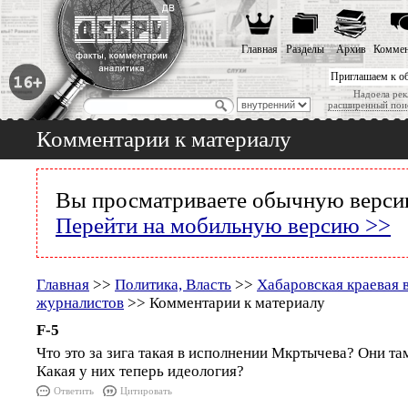
Главная
Разделы
Архив
Коммен
Приглашаем к о
Надоела рек
расширенный пои
Комментарии к материалу
Вы просматриваете обычную версию
Перейти на мобильную версию >>
Главная
>>
Политика, Власть
>>
Хабаровская краевая в
журналистов
>> Комментарии к материалу
F-5
Что это за зига такая в исполнении Мкртычева? Они та
Какая у них теперь идеология?
Ответить
Цитировать