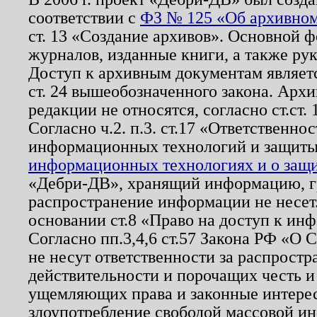
соответствии с
ФЗ № 125 «Об архивном
ст. 13 «Создание архивов». Основной ф
журналов, изданные книги, а также ру
Доступ к архивным документам являетс
ст. 24 вышеобозначенного закона. Арх
редакции не относятся, согласно ст.ст. 
Согласно ч.2. п.3. ст.17 «Ответственн
информационных технологий и защит
информационных технологиях и о защит
«Дебри-ДВ», хранящий информацию, гр
распространение информации не несет.
основании ст.8 «Право на доступ к ин
Согласно пп.3,4,6 ст.57 Закона РФ «О
не несут ответственности за распрост
действительности и порочащих честь и
ущемляющих права и законные интере
злоупотребление свободой массовой ин