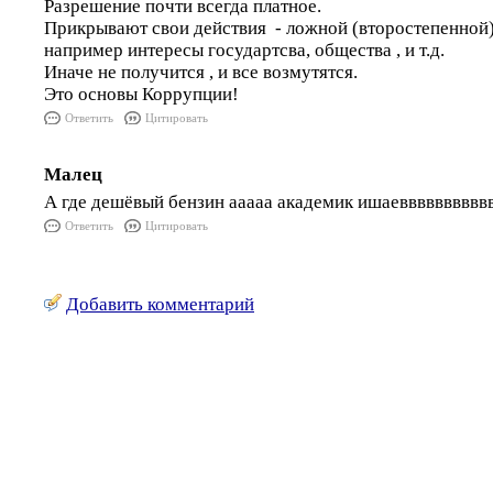
Разрешение почти всегда платное.
Прикрывают свои действия - ложной (второстепенной)
например интересы государтсва, общества , и т.д.
Иначе не получится , и все возмутятся.
Это основы Коррупции!
Ответить
Цитировать
Малец
А где дешёвый бензин ааааа академик ишаевввввввввв
Ответить
Цитировать
Добавить комментарий