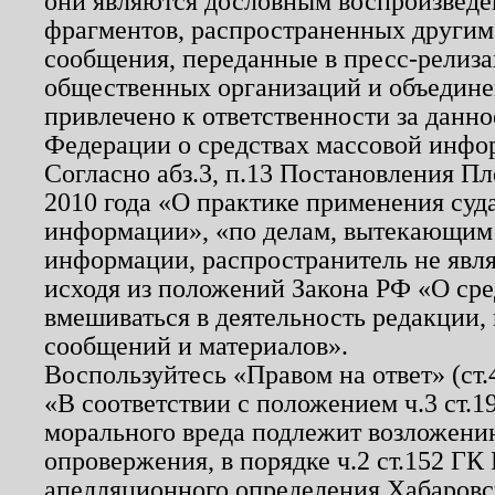
они являются дословным воспроизведе
фрагментов, распространенных другим
сообщения, переданные в пресс-релиза
общественных организаций и объединен
привлечено к ответственности за данн
Федерации о средствах массовой инфо
Согласно абз.3, п.13 Постановления П
2010 года «О практике применения суд
информации», «по делам, вытекающим
информации, распространитель не явл
исходя из положений Закона РФ «О ср
вмешиваться в деятельность редакции, 
сообщений и материалов».
Воспользуйтесь «Правом на ответ» (ст
«В соответствии с положением ч.3 ст.
морального вреда подлежит возложению
опровержения, в порядке ч.2 ст.152 ГК 
апелляционного определения Хабаровско