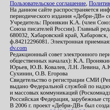
Пользовательское соглашение
,
Политик
На данном сайте распространяется ин
периодического издания «Дебри-ДВ» с
Учредитель: Пронякин К.А. (член Союз
Союза писателей России). Главный ред
680032, Хабаровский край, Хабаровск, п
ф.84212296081. Электронная приемная
dv.com
Редакционный совет электронного пер
общественных началах): К.А. Проняки
Юрьев, Ю.В. Ковалев, Л.Н. Левина, А.
Сухинин, О.В. Егорова
Свидетельство о регистрации СМИ (Р
выдано Федеральной службой по надзо
и массовых коммуникаций (Роскомнадзо
Российская Федерация, зарубежные ст
В 2006 г. проект «Дебри-ДВ» был созда