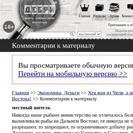
Главная
Разделы
Архив
Коммен
Приглашаем к о
Надоела рек
расширенный пои
Комментарии к материалу
Вы просматриваете обычную версию
Перейти на мобильную версию >>
Главная
>>
Экономика, Деньги
>>
Хек вам из Чили, а 
Востока!
>> Комментарии к материалу
местный житель
Никогда наше рыбное министерство не отличалось бол
вылавливали рыбы на Дальнем Востоке, ее никогда не х
разрешают, то запрещают, то ограничивают добычу ры
Дожились до того, что цены на Камчатке, и Сахалине, 