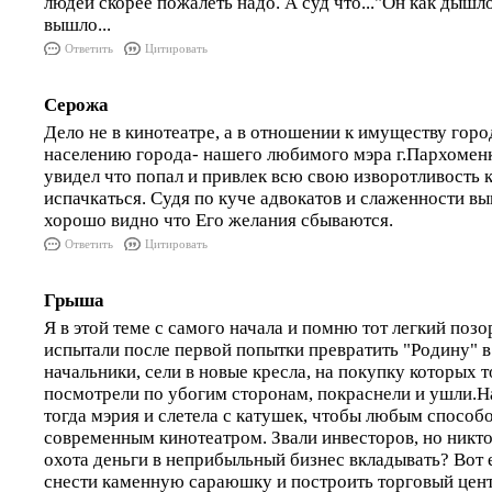
людей скорее пожалеть надо. А суд что..."Он как дышло
вышло...
Ответить
Цитировать
Серожа
Дело не в кинотеатре, а в отношении к имуществу гор
населению города- нашего любимого мэра г.Пархоменк
увидел что попал и привлек всю свою изворотливость к
испачкаться. Судя по куче адвокатов и слаженности в
хорошо видно что Его желания сбываются.
Ответить
Цитировать
Грыша
Я в этой теме с самого начала и помню тот легкий позо
испытали после первой попытки превратить "Родину" 
начальники, сели в новые кресла, на покупку которых т
посмотрели по убогим сторонам, покраснели и ушли.На
тогда мэрия и слетела с катушек, чтобы любым способ
современным кинотеатром. Звали инвесторов, но никт
охота деньги в неприбыльный бизнес вкладывать? Вот е
снести каменную сараюшку и построить торговый центр