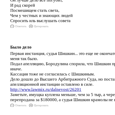
Он лучше дело все погубит,
И рад скорей
Посмешищем стать света,
Чем у честных и знающих людей
Спросить иль выслушать совета
Ответить
Цитировать
Было дело
Первая инстанция, судья Шишкин... это еще не окончат
меня так было.
Подал апелляцию, Бородулина спорила, что Шишкин пр
иначе.
Кассация тоже не согласилась с Шишкиным.
Дело дошло до Высшего Арбитражного Суда, но поста
апелляционной инстанции оставлено в силе.
http://www.lawmix.ru/dalnevost/26201
Заметьте, имущка куплена меньше, чем за 5 тыр, а чере
перепродана за $180000, а судья Шишкин крамолы не 
Ответить
Цитировать