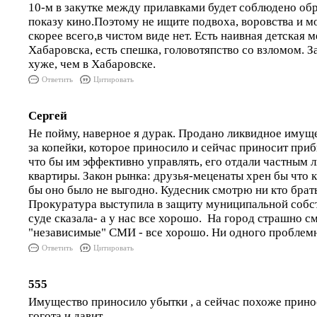
10-м в закутке между прилавками будет соблюдено об
показу кино.Поэтому не ищите подвоха, воровства и м
скорее всего,в чистом виде нет. Есть наивная детская 
Хабаровска, есть спешка, головотяпство со взломом. За
хуже, чем в Хабаровске.
Ответить
Цитировать
Сергей
Не пойму, наверное я дурак. Продано ликвидное имущ
за копейки, которое приносило и сейчас приносит приб
что бы им эффективно управлять, его отдали частным 
квартиры. Закон рынка: друзья-меценаты хрен бы что к
бы оно было не выгодно. Кудесник смотрю ни кто брать
Прокуратура выступила в защиту муниципальной собст
суде сказала- а у нас все хорошо. На город страшно см
"независимые" СМИ - все хорошо. Ни одного проблемн
Ответить
Цитировать
555
Имущество приносило убытки , а сейчас похоже прино
гогота и давит.