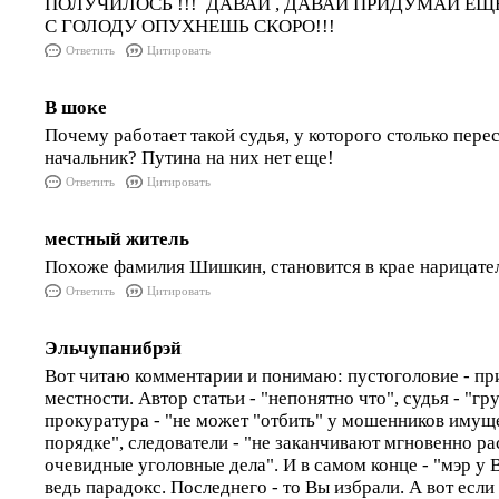
ПОЛУЧИЛОСЬ !!! ДАВАЙ , ДАВАЙ ПРИДУМАЙ ЕЩЕ
С ГОЛОДУ ОПУХНЕШЬ СКОРО!!!
Ответить
Цитировать
В шоке
Почему работает такой судья, у которого столько пере
начальник? Путина на них нет еще!
Ответить
Цитировать
местный житель
Похоже фамилия Шишкин, становится в крае нарицател
Ответить
Цитировать
Эльчупанибрэй
Вот читаю комментарии и понимаю: пустоголовие - пр
местности. Автор статьи - "непонятно что", судья - "гр
прокуратура - "не может "отбить" у мошенников имущ
порядке", следователи - "не заканчивают мгновенно р
очевидные уголовные дела". И в самом конце - "мэр у 
ведь парадокс. Последнего - то Вы избрали. А вот если