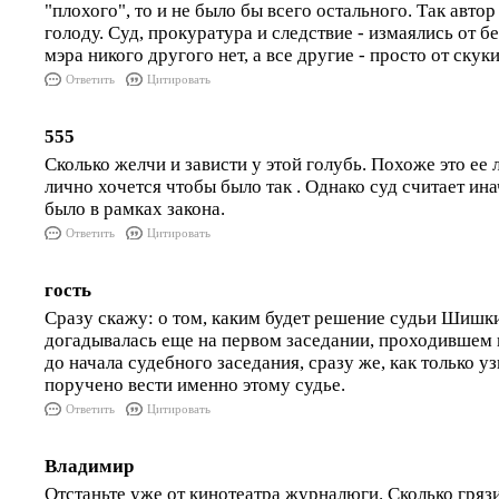
"плохого", то и не было бы всего остального. Так автор
голоду. Суд, прокуратура и следствие - измаялись от бе
мэра никого другого нет, а все другие - просто от скуки
Ответить
Цитировать
555
Сколько желчи и зависти у этой голубь. Похоже это ее 
лично хочется чтобы было так . Однако суд считает ин
было в рамках закона.
Ответить
Цитировать
гость
Сразу скажу: о том, каким будет решение судьи Шишкин
догадывалась еще на первом заседании, проходившем 
до начала судебного заседания, сразу же, как только уз
поручено вести именно этому судье.
Ответить
Цитировать
Владимир
Отстаньте уже от кинотеатра журналюги. Сколько гряз