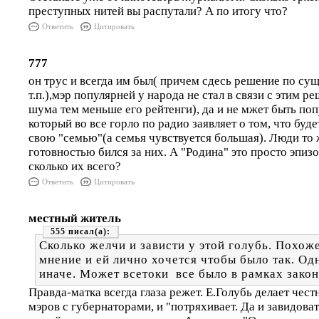
преступных нитей вы распутали? А по итогу что?
Ответить
Цитировать
777
он трус и всегда им был( причем сдесь решение по сущ
т.п.),мэр популярней у народа не стал в связи с этим 
шума тем меньше его рейтенги), да и не мжет быть п
который во все горло по радио заявляет о том, что будет
свою "семью"(а семья чувствуется большая). Люди то 
готовностью бился за них. А "Родина" это просто эпиз
сколько их всего?
Ответить
Цитировать
местный житель
555
Сколько желчи и зависти у этой голубь. Похоже
мнение и ей лично хочется чтобы было так. Од
иначе. Может всетоки все было в рамках закон
Правда-матка всегда глаза режет. Е.Голубь делает честн
мэров с губернаторами, и "потряхивает. Да и завидоват