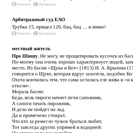
Ответить
Цитировать
Арбитражный суд ЕАО
Трубка 15, прицел 120, бац, бац … и мимо!
Ответить
Цитировать
местный житель
Про Шишу
, Не могу, не процитировать кусочек из ба
По-моему она очень хорошо характеризует людей, за
место. Из басни «Щука и Кот» (1813) И. А. Крылова (
говорится о Щуке, которая вдруг захотела, подобно Ко
Охота кончилась тем, что сама осталась еле жива и «и 
отъели».
Мораль басни:
Беда, коль пироги начнет печи сапожник,
А сапоги тачать пирожник,
И дело не пойдет на лад.
Да и примечено стократ,
Что кто за ремесло чужое браться любит,
Тот завсегда других упрямей и вздорней: