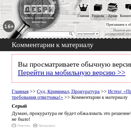
Главная
Разделы
Архив
Коммен
Приглашаем к о
Надоела рек
расширенный пои
Комментарии к материалу
Вы просматриваете обычную версию
Перейти на мобильную версию >>
Главная
>>
Суд, Криминал, Прокуратура
>>
Истец: «П
требования ответчика!»
>> Комментарии к материалу
Серый
Думаю, прокуратура не будет обжаловать это решение!
не было!
Ответить
Цитировать