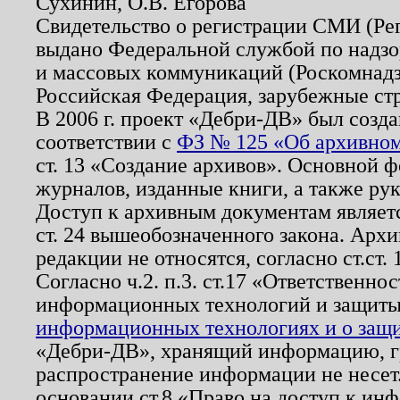
Сухинин, О.В. Егорова
Свидетельство о регистрации СМИ (Р
выдано Федеральной службой по надзо
и массовых коммуникаций (Роскомнадзо
Российская Федерация, зарубежные ст
В 2006 г. проект «Дебри-ДВ» был созда
соответствии с
ФЗ № 125 «Об архивном
ст. 13 «Создание архивов». Основной ф
журналов, изданные книги, а также ру
Доступ к архивным документам являетс
ст. 24 вышеобозначенного закона. Арх
редакции не относятся, согласно ст.ст. 
Согласно ч.2. п.3. ст.17 «Ответственн
информационных технологий и защит
информационных технологиях и о защит
«Дебри-ДВ», хранящий информацию, гр
распространение информации не несет.
основании ст.8 «Право на доступ к ин