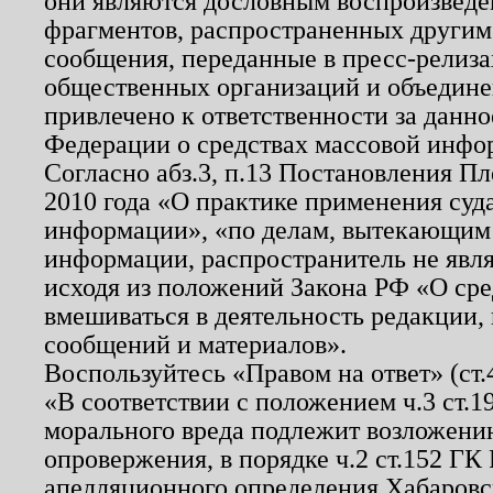
они являются дословным воспроизведе
фрагментов, распространенных другим
сообщения, переданные в пресс-релиза
общественных организаций и объединен
привлечено к ответственности за данн
Федерации о средствах массовой инфо
Согласно абз.3, п.13 Постановления П
2010 года «О практике применения суд
информации», «по делам, вытекающим
информации, распространитель не явл
исходя из положений Закона РФ «О ср
вмешиваться в деятельность редакции, 
сообщений и материалов».
Воспользуйтесь «Правом на ответ» (ст
«В соответствии с положением ч.3 ст.
морального вреда подлежит возложению
опровержения, в порядке ч.2 ст.152 ГК 
апелляционного определения Хабаровско