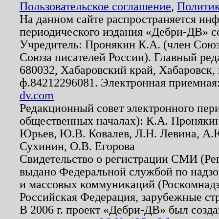
Пользовательское соглашение
,
Политик
На данном сайте распространяется ин
периодического издания «Дебри-ДВ» с
Учредитель: Пронякин К.А. (член Союз
Союза писателей России). Главный ред
680032, Хабаровский край, Хабаровск, п
ф.84212296081. Электронная приемная
dv.com
Редакционный совет электронного пер
общественных началах): К.А. Проняки
Юрьев, Ю.В. Ковалев, Л.Н. Левина, А.
Сухинин, О.В. Егорова
Свидетельство о регистрации СМИ (Р
выдано Федеральной службой по надзо
и массовых коммуникаций (Роскомнадзо
Российская Федерация, зарубежные ст
В 2006 г. проект «Дебри-ДВ» был созда