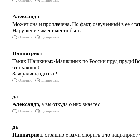
Ответить
Цитировать
Александр
Может она и проплачена. Но факт, озвученный в ее стат
Нарушение имеет место быть.
Ответить
Цитировать
Нацпатриот
Таких Шашкиных-Машкиных по России пруд пруди!Все
отправишь!
Зажрались,однако,!
Ответить
Цитировать
да
Александр
, а вы откуда о них знаете?
Ответить
Цитировать
да
Нацпатриот
, страшно с вами спорить а то нацпатриот