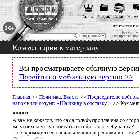
Главная
Разделы
Архив
Коммен
Приглашаем к о
Надоела рек
расширенный пои
Комментарии к материалу
Вы просматриваете обычную версию
Перейти на мобильную версию >>
Главная
>>
Политика, Власть
>>
Председателю избирк
напомнили лозунг: «Шашкину в отставку!»
>> Коммент
индиго
А вам не кажется, что сама голубь проплачена со стор
же успехом могу написать от себя - алло чебурашка?
- эт я крокодил гена, и дальше пошли реплики по "теме"