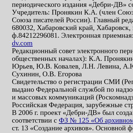
периодического издания «Дебри-ДВ» с
Учредитель: Пронякин К.А. (член Союз
Союза писателей России). Главный ред
680032, Хабаровский край, Хабаровск, п
ф.84212296081. Электронная приемная
dv.com
Редакционный совет электронного пер
общественных началах): К.А. Проняки
Юрьев, Ю.В. Ковалев, Л.Н. Левина, А.
Сухинин, О.В. Егорова
Свидетельство о регистрации СМИ (Р
выдано Федеральной службой по надзо
и массовых коммуникаций (Роскомнадзо
Российская Федерация, зарубежные ст
В 2006 г. проект «Дебри-ДВ» был созда
соответствии с
ФЗ № 125 «Об архивном
ст. 13 «Создание архивов». Основной ф