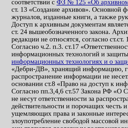
соответствии с
ФЗ № 125 «Об архивном
ст. 13 «Создание архивов». Основной ф
журналов, изданные книги, а также ру
Доступ к архивным документам являетс
ст. 24 вышеобозначенного закона. Арх
редакции не относятся, согласно ст.ст. 
Согласно ч.2. п.3. ст.17 «Ответственн
информационных технологий и защит
информационных технологиях и о защит
«Дебри-ДВ», хранящий информацию, гр
распространение информации не несет.
основании ст.8 «Право на доступ к ин
Согласно пп.3,4,6 ст.57 Закона РФ «О
не несут ответственности за распрост
действительности и порочащих честь и
ущемляющих права и законные интере
злоупотребление свободой массовой ин