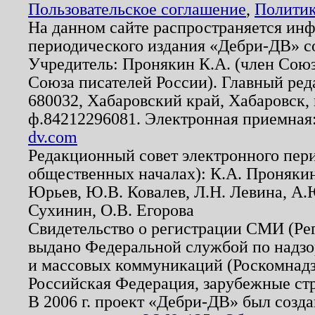
Пользовательское соглашение
,
Политик
На данном сайте распространяется ин
периодического издания «Дебри-ДВ» с
Учредитель: Пронякин К.А. (член Союз
Союза писателей России). Главный ред
680032, Хабаровский край, Хабаровск, п
ф.84212296081. Электронная приемная
dv.com
Редакционный совет электронного пер
общественных началах): К.А. Проняки
Юрьев, Ю.В. Ковалев, Л.Н. Левина, А.
Сухинин, О.В. Егорова
Свидетельство о регистрации СМИ (Р
выдано Федеральной службой по надзо
и массовых коммуникаций (Роскомнадзо
Российская Федерация, зарубежные ст
В 2006 г. проект «Дебри-ДВ» был созда