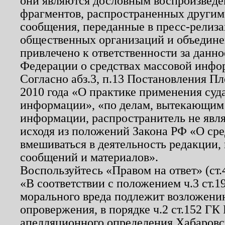
они являются дословным воспроизведе
фрагментов, распространенных другим
сообщения, переданные в пресс-релиза
общественных организаций и объединен
привлечено к ответственности за данн
Федерации о средствах массовой инфо
Согласно абз.3, п.13 Постановления П
2010 года «О практике применения суд
информации», «по делам, вытекающим
информации, распространитель не явл
исходя из положений Закона РФ «О ср
вмешиваться в деятельность редакции, 
сообщений и материалов».
Воспользуйтесь «Правом на ответ» (ст
«В соответствии с положением ч.3 ст.
морального вреда подлежит возложению
опровержения, в порядке ч.2 ст.152 ГК 
апелляционного определения Хабаровско