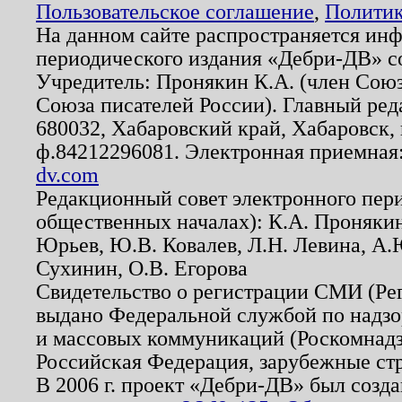
Пользовательское соглашение
,
Политик
На данном сайте распространяется ин
периодического издания «Дебри-ДВ» с
Учредитель: Пронякин К.А. (член Союз
Союза писателей России). Главный ред
680032, Хабаровский край, Хабаровск, п
ф.84212296081. Электронная приемная
dv.com
Редакционный совет электронного пер
общественных началах): К.А. Проняки
Юрьев, Ю.В. Ковалев, Л.Н. Левина, А.
Сухинин, О.В. Егорова
Свидетельство о регистрации СМИ (Р
выдано Федеральной службой по надзо
и массовых коммуникаций (Роскомнадзо
Российская Федерация, зарубежные ст
В 2006 г. проект «Дебри-ДВ» был созда