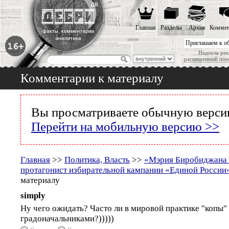
Главная
Разделы
Архив
Коммен
Приглашаем к о
Надоела рек
расширенный пои
Комментарии к материалу
Вы просматриваете обычную версию
Перейти на мобильную версию >>
Главная
>>
Политика, Власть
>>
«Мэрия Биробиджана 
протагонист избирательной кампании «Единой России
материалу
simply
Ну чего ожидать? Часто ли в мировой практике "копы"
градоначальниками?)))))