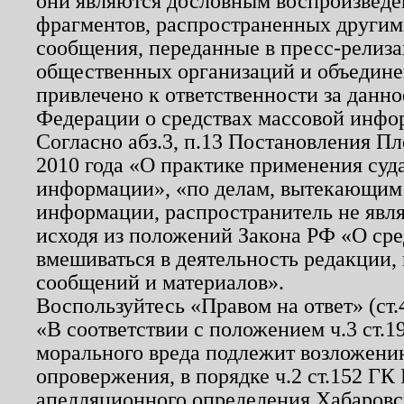
они являются дословным воспроизведе
фрагментов, распространенных другим
сообщения, переданные в пресс-релиза
общественных организаций и объединен
привлечено к ответственности за данн
Федерации о средствах массовой инфо
Согласно абз.3, п.13 Постановления П
2010 года «О практике применения суд
информации», «по делам, вытекающим
информации, распространитель не явл
исходя из положений Закона РФ «О ср
вмешиваться в деятельность редакции, 
сообщений и материалов».
Воспользуйтесь «Правом на ответ» (ст
«В соответствии с положением ч.3 ст.
морального вреда подлежит возложению
опровержения, в порядке ч.2 ст.152 ГК 
апелляционного определения Хабаровско