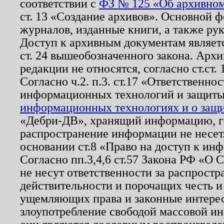
соответствии с
ФЗ № 125 «Об архивном
ст. 13 «Создание архивов». Основной ф
журналов, изданные книги, а также ру
Доступ к архивным документам являетс
ст. 24 вышеобозначенного закона. Арх
редакции не относятся, согласно ст.ст. 
Согласно ч.2. п.3. ст.17 «Ответственн
информационных технологий и защит
информационных технологиях и о защит
«Дебри-ДВ», хранящий информацию, гр
распространение информации не несет.
основании ст.8 «Право на доступ к ин
Согласно пп.3,4,6 ст.57 Закона РФ «О
не несут ответственности за распрост
действительности и порочащих честь и
ущемляющих права и законные интере
злоупотребление свободой массовой ин