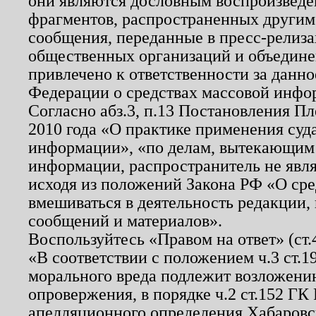
они являются дословным воспроизведе
фрагментов, распространенных другим
сообщения, переданные в пресс-релиза
общественных организаций и объединен
привлечено к ответственности за данн
Федерации о средствах массовой инфо
Согласно абз.3, п.13 Постановления П
2010 года «О практике применения суд
информации», «по делам, вытекающим
информации, распространитель не явл
исходя из положений Закона РФ «О ср
вмешиваться в деятельность редакции, 
сообщений и материалов».
Воспользуйтесь «Правом на ответ» (ст
«В соответствии с положением ч.3 ст.
морального вреда подлежит возложению
опровержения, в порядке ч.2 ст.152 ГК 
апелляционного определения Хабаровско