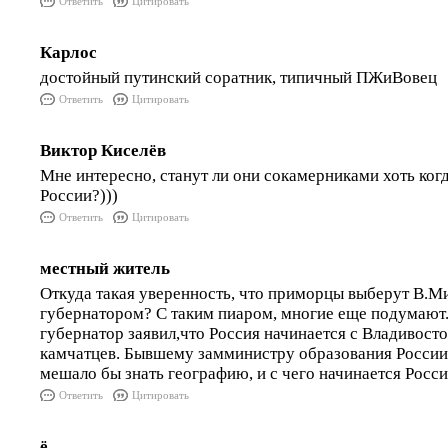
Ответить
Цитировать
Карлос
достойный путинский соратник, типичный ПЖиВовец
Ответить
Цитировать
Виктор Киселёв
Мне интересно, станут ли они сокамерниками хоть ког
России?)))
Ответить
Цитировать
местный житель
Откуда такая уверенность, что приморцы выберут В.
губернатором? С таким пиаром, многие еще подумают.
губернатор заявил,что Россия начинается с Владивосто
камчатцев. Бывшему замминистру образования России,
мешало бы знать географию, и с чего начинается Росси
Ответить
Цитировать
ё