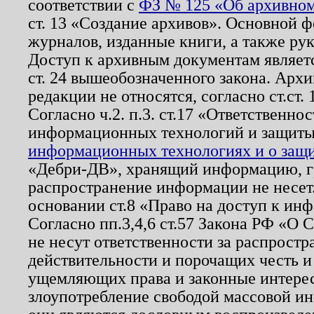
соответствии с
ФЗ № 125 «Об архивном
ст. 13 «Создание архивов». Основной ф
журналов, изданные книги, а также ру
Доступ к архивным документам являетс
ст. 24 вышеобозначенного закона. Арх
редакции не относятся, согласно ст.ст. 
Согласно ч.2. п.3. ст.17 «Ответственн
информационных технологий и защит
информационных технологиях и о защит
«Дебри-ДВ», хранящий информацию, гр
распространение информации не несет.
основании ст.8 «Право на доступ к ин
Согласно пп.3,4,6 ст.57 Закона РФ «О
не несут ответственности за распрост
действительности и порочащих честь и
ущемляющих права и законные интере
злоупотребление свободой массовой ин