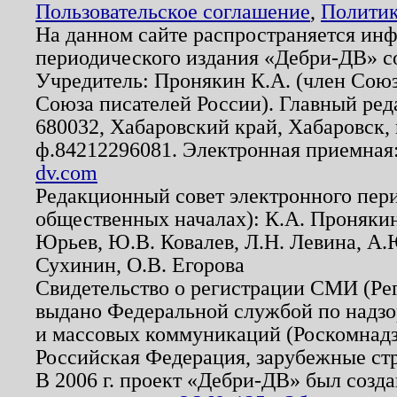
Пользовательское соглашение
,
Политик
На данном сайте распространяется ин
периодического издания «Дебри-ДВ» с
Учредитель: Пронякин К.А. (член Союз
Союза писателей России). Главный ред
680032, Хабаровский край, Хабаровск, п
ф.84212296081. Электронная приемная
dv.com
Редакционный совет электронного пер
общественных началах): К.А. Проняки
Юрьев, Ю.В. Ковалев, Л.Н. Левина, А.
Сухинин, О.В. Егорова
Свидетельство о регистрации СМИ (Р
выдано Федеральной службой по надзо
и массовых коммуникаций (Роскомнадзо
Российская Федерация, зарубежные ст
В 2006 г. проект «Дебри-ДВ» был созда