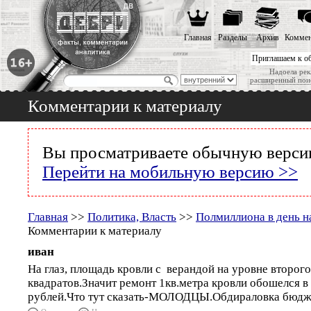
Главная
Разделы
Архив
Коммен
Приглашаем к о
Надоела рек
расширенный пои
Комментарии к материалу
Вы просматриваете обычную версию
Перейти на мобильную версию >>
Главная
>>
Политика, Власть
>>
Полмиллиона в день н
Комментарии к материалу
иван
На глаз, площадь кровли с верандой на уровне второго
квадратов.Значит ремонт 1кв.метра кровли обошелся в
рублей.Что тут сказать-МОЛОДЦЫ.Обдираловка бюдж