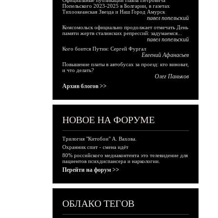
Официальные публикации Павла Петровича
Попельского 2023-2025 в Болгарии, в газетах
Тихоокеанская Звезда и Наш Город Амурск
павел попельский
Комсомольск официально продолжает отмечать День
памяти жертв сталинских репрессий: задумаемся...
павел попельский
Кого боится Путин: Сергей Фургал
Евгений Афанасьев
Повышение платы в автобусах за проезд: кто виноват,
и что делать?
Олег Паньков
Архив блогов >>
НОВОЕ НА ФОРУМЕ
Трилогия "Китобои" А. Вахова.
Охранник спит - смена идёт
80% российского медиаконтента это телевидение для
пациентов психдиспансера и наркологии.
Перейти на форум >>
ОБЛАКО ТЕГОВ