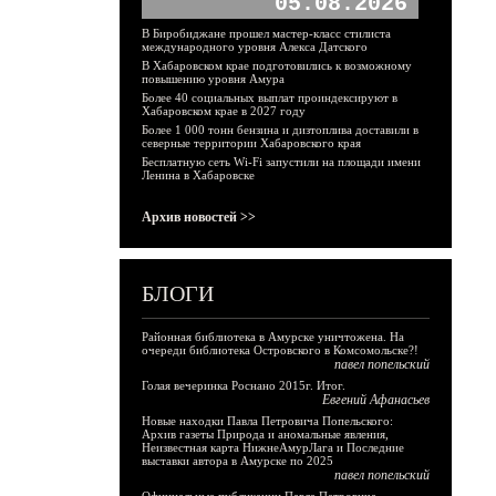
05.08.2026
В Биробиджане прошел мастер-класс стилиста
международного уровня Алекса Датского
В Хабаровском крае подготовились к возможному
повышению уровня Амура
Более 40 социальных выплат проиндексируют в
Хабаровском крае в 2027 году
Более 1 000 тонн бензина и дизтоплива доставили в
северные территории Хабаровского края
Бесплатную сеть Wi-Fi запустили на площади имени
Ленина в Хабаровске
Архив новостей >>
БЛОГИ
Районная библиотека в Амурске уничтожена. На
очереди библиотека Островского в Комсомольске?!
павел попельский
Голая вечеринка Роснано 2015г. Итог.
Евгений Афанасьев
Новые находки Павла Петровича Попельского:
Архив газеты Природа и аномальные явления,
Неизвестная карта НижнеАмурЛага и Последние
выставки автора в Амурске по 2025
павел попельский