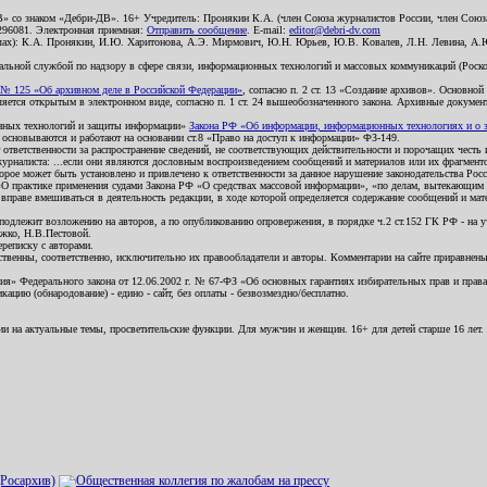
В» со знаком «Дебри-ДВ». 16+ Учредитель: Пронякин К.А. (член Союза журналистов России, член Союза
2296081. Электронная приемная:
Отправить сообщение
. E-mail:
editor@debri-dv.com
алах): К.А. Пронякин, И.Ю. Харитонова, А.Э. Мирмович, Ю.Н. Юрьев, Ю.В. Ковалев, Л.Н. Левина, А.
льной службой по надзору в сфере связи, информационных технологий и массовых коммуникаций (Роском
№ 125 «Об архивном деле в Российской Федерации»
, согласно п. 2 ст. 13 «Создание архивов». Основно
ется открытым в электронном виде, согласно п. 1 ст. 24 вышеобозначенного закона. Архивные документы 
ионных технологий и защиты информации»
Закона РФ «Об информации, информационных технологиях и о за
я основываются и работают на основании ст.8 «Право на доступ к информации» ФЗ-149.
 ответственности за распространение сведений, не соответствующих действительности и порочащих чест
урналиста: ...если они являются дословным воспроизведением сообщений и материалов или их фрагмент
орое может быть установлено и привлечено к ответственности за данное нарушение законодательства Рос
«О практике применения судами Закона РФ «О средствах массовой информации», «по делам, вытекающим 
вправе вмешиваться в деятельность редакции, в ходе которой определяется содержание сообщений и мат
одлежит возложению на авторов, а по опубликованию опровержения, в порядке ч.2 ст.152 ГК РФ - на уч
ожко, Н.В.Пестовой.
ереписку с авторами.
тственны, соответственно, исключительно их правообладатели и авторы. Комментарии на сайте приравне
я» Федерального закона от 12.06.2002 г. № 67-ФЗ «Об основных гарантиях избирательных прав и права н
ацию (обнародование) - едино - сайт, без оплаты - безвозмездно/бесплатно.
ии на актуальные темы, просветительские функции. Для мужчин и женщин. 16+ для детей старше 16 лет.