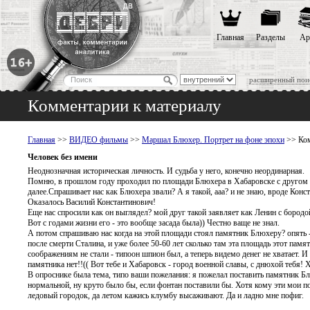
Главная
Разделы
Ар
расширенный пои
Комментарии к материалу
Главная
>>
ВИДЕО фильмы
>>
Маршал Блюхер. Портрет на фоне эпохи
>> Ком
Человек без имени
Неоднозначная историческая личность. И судьба у него, конечно неординарная.
Помню, в прошлом году проходил по площади Блюхера в Хабаровске с другом и к
далее.Спрашивает нас как Блюхера звали? А я такой, ааа? и не знаю, вроде Конс
Оказалось Василий Константинович!
Еще нас спросили как он выглядел? мой друг такой заявляет как Ленин с бородой 
Вот с годами жизни его - это вообще засада была)) Честно ваще не знал.
А потом спрашиваю нас когда на этой площади стоял памятник Блюхеру? опять - 
после смерти Сталина, и уже более 50-60 лет сколько там эта площадь этот пам
соображениям не стали - типоон шпион был, а теперь видемо денег не хватает. И
памятника нет!!(( Вот тебе и Хабаровск - город военной славы, с днюхой тебя!
В опроснике была тема, типо ваши пожелания: я пожелал поставить памятник Бл
нормальной, ну круто было бы, если фонтан поставили бы. Хотя кому эти мои по
ледовый городок, да летом кажись клумбу высаживают. Да и ладно мне пофиг.