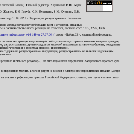
 писателей России). Главный редактор: Харитонова И.Ю. Адрес
Ю. Жданов, Е.Н. Голубь, С.Н. Бурындин, Б.М. Сухинин, О.В.
надзор) 16.06.2011 г. Территория распространения: Российская
й фонд архива составляют публикации газет и журналов, изданные
к частной собственности редакции не относятся, согласно ст.ст. 1275, 1276, 1306
щите информации» (ФЗ-149 от 27.07.06 г.)
архив «Дебри-ДВ», хранящий информацию,
ь и достоинство граждан и организаций, либо ущемляющих права и законные интересы граждан,
ов, распространенных другим средством массовой информации (а также сообщения, переданные
сийской Федерации о средствах массовой информации».
из содержания распространенной информации, распространитель не является надлежащим
ериалов».
редителя и главного редактор», - из апелляционного определения Хабаровского краевого суда
ны к выражению мнения. Блоги и форум не входят в электронное периодическое издание «Дебри-
а участие в референдуме граждан Российской Федерации»; считать, там где не указано: лицо