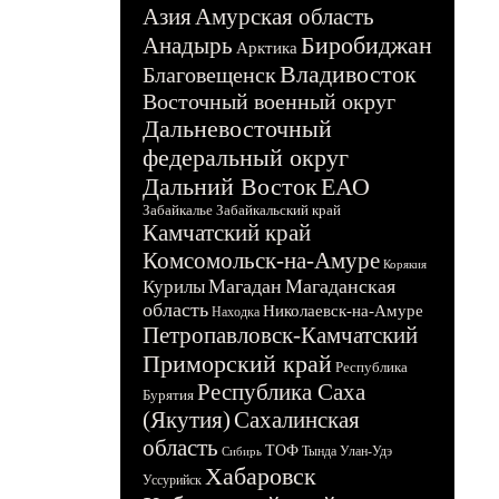
Азия
Амурская область
Биробиджан
Анадырь
Арктика
Владивосток
Благовещенск
Восточный военный округ
Дальневосточный
федеральный округ
Дальний Восток
ЕАО
Забайкалье
Забайкальский край
Камчатский край
Комсомольск-на-Амуре
Корякия
Магадан
Магаданская
Курилы
область
Николаевск-на-Амуре
Находка
Петропавловск-Камчатский
Приморский край
Республика
Республика Саха
Бурятия
(Якутия)
Сахалинская
область
ТОФ
Тында
Улан-Удэ
Сибирь
Хабаровск
Уссурийск