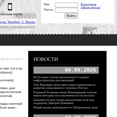
Имя:
Регистрация
Забыли пароль?
Пароль:
обильная версия
огия "Китобои" А. Вахова.
руйтесь, или авторизуйтесь.
НОВОСТИ
.06.2014 10:29:37
а типо А,Б и так
06.08.2026
))ахаха))
На Русском острове продолжается создание
волосами))
инфраструктуры для инноваций
Олег Кожемяко представил новые инициативы по
тника, даже
развитию горнолыжного туризма в России
о идеологическим
В краевой больнице имени Владимирцева освоили
новую методику восстановления после инсульта
треснутый,
Дальневосточная студия кинохроники получила
поддержку Дмитрия Демешина
лощадь плиточкой
более менее -
Новый циклон приближается к Хабаровскому краю