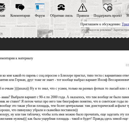
хив
Комментарии
Форум
Обратная связь
Правила
Поддержать проект
М
Приглашаем к обсуждению:
Трил
Надоела реклама? Зарегистри
ск
ментарии к материалу
03
о мне какой-то парень с соц.опросом о Блюхере пристал, типо теста с вариантами ответ
тантин или Герман, друг тоже не знает - тот вообще выбрал вариант Иосиф Вессарионович
и очкам ))))ахаха)) Ну я то знал, что с усами, только на разных фотках то лысый или с 
ааааа? Выбрали вариант с 90-х по 2000 года. А оказалось, что там вообще не было памя
ятник не ставят! Я потом читал про него там биографию понятно, что в советские годы п
 вообще это такая убогая площадь, тем более центральная: там доисторический асфальт 
 Хорошо, что пивнушку убрали и скамейки поставили))
юхеру, ну или там табличку, чтобы хоть имя можно было прочитать, еще заделать эту п
желания нужны((( как была ущербная площадь - такой и будет! Правда,здесь зимой еще 