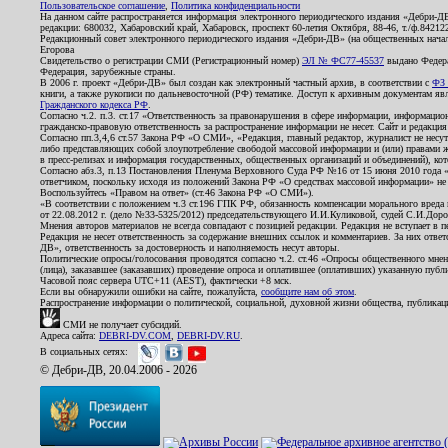
Пользовательское соглашение
,
Политика конфиденциальности
На данном сайте распространяется информация электронного периодического издания «Дебри-Д
редакции: 680032, Хабаровский край, Хабаровск, проспект 60-летия Октября, 88-46, т./ф.8421
Редакционный совет электронного периодического издания «Дебри-ДВ» (на общественных нач
Егорова
Свидетельство о регистрации СМИ (Регистрационный номер)
ЭЛ № ФС77-45537
выдано Федера
Федерация, зарубежные страны.
В 2006 г. проект «Дебри-ДВ» был создан как электронный частный архив, в соответствии с
ФЗ 
книги, а также рукописи по дальневосточной (РФ) тематике. Доступ к архивным документам явля
Гражданского кодекса РФ
.
Согласно ч.2. п.3. ст.17 «Ответственность за правонарушения в сфере информации, информац
гражданско-правовую ответственность за распространение информации не несет. Сайт и редакци
Согласно пп.3,4,6 ст.57 Закона РФ «О СМИ», «Редакция, главный редактор, журналист не несут
либо представляющих собой злоупотребление свободой массовой информации и (или) правами ж
в пресс-релизах и информация государственных, общественных организаций и объединений), кот
Согласно абз.3, п.13 Постановления Пленума Верховного Суда РФ №16 от 15 июня 2010 года 
ответчиком, поскольку исходя из положений Закона РФ «О средствах массовой информации» не 
Воспользуйтесь «Правом на ответ» (ст.46 Закона РФ «О СМИ»).
«В соответствии с положением ч.3 ст.196 ГПК РФ, обязанность компенсации морального вреда п
от 22.08.2012 г. (дело №33-5325/2012) председательствующего И.И.Куликовой, судей С.И.Дор
Мнения авторов материалов не всегда совпадают с позицией редакции. Редакция не вступает в п
Редакция не несет ответственность за содержание внешних ссылок и комментариев. За них отве
ДВ», ответственность за достоверность и наполняемость несут авторы.
Политические опросы/голосования проводятся согласно ч.2. ст.46 «Опросы общественного мнени
(лица), заказавшее (заказавших) проведение опроса и оплатившее (оплативших) указанную публик
Часовой пояс сервера UTC+11 (AEST), фактически +8 мск.
Если вы обнаружили ошибки на сайте, пожалуйста,
сообщите нам об этом
.
Распространение информации о политической, социальной, духовной жизни общества, публикац
СМИ не получает субсидий.
Адреса сайта:
DEBRI-DV.COM
,
DEBRI-DV.RU
.
В социальных сетях:
© Дебри-ДВ, 20.04.2006 - 2026